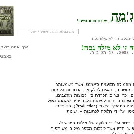
ג'מה
קידום אתרים, יצירתיות וחופש!!!
גמנטציה זו לא מילה גסה!
לעמוד הראשי של
להתחיל עם מדריך
מי לעז
ה זו לא מילה גסה!
הבלוג
שיווק שותפים
המילי
איך אתה רוצה 
17 תגובות
.
באמצעו
 (Segmentation), באה מהמילה הלועזית סיגמנט, אשר משמעותה
מחשבים, נוהגים לחלק את הכתובות הלוגיות
 וכך יוצרים הפרדה בין קבוצות מחשבים.
וש בהם יהיה לפיתוח בלבד יהיה סיגמנט משל
עצמו לעומת קבוצת שרתים אשר יהיו בתהליך הייצור (Production). ברשתות
ל ידי חלוקה לכתובות IP שונות.
ווק PPC, באה לידי ביטוי על ידי חלוקה של מילות חיפוש ל-
לות חיפוש יחדיו אשר כוללות מספר מילים משותפות
 עבור כולן.