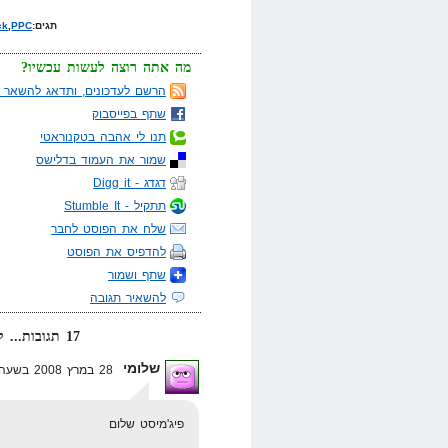
תגים:
PPC
,
ck
מה אתה רוצה לעשות עכשיו?
הרשם לעדכונים, ותדאג להשאר מ
שתף בפייסבוק
תנו לי אהבה בטקנוראטי
שמור את העמוד בדלישס
דגדג - Digg it
תתקיל - Stumble It
שלח את הפוסט לחבר
להדפיס את הפוסט
שתף ושמור
להשאיר תגובה
17 תגובות... קרא אותן למטה או
שלומי
28 במרץ 2008 בשעה 5:56
פיג'מיסט שלום