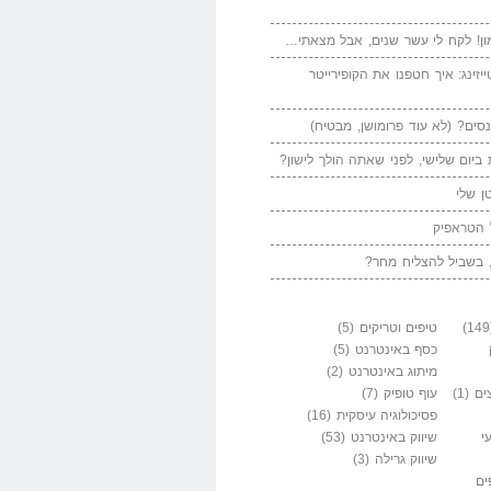
ן! לקח לי עשר שנים, אבל מצאתי…
יזינג: איך חטפנו את הקופירייטר
סים? (לא עוד פרומושן, מבטיח)
ביום שלישי, לפני שאתה הולך לישון?
ן שלי
 הטראפיק
 בשביל להצליח מחר?
טיפים וטריקים
(5)
כסף באינטרנט
(5)
מיתוג באינטרנט
(2)
ים
(1)
עוף טופיק
(7)
פסיכולוגיה עיסקית
(16)
י
שיווק באינטרנט
(53)
שיווק גרילה
(3)
ים