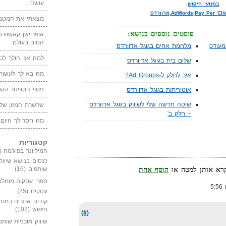
עושה…
במנועי חיפוש
.
Pay Per Cli
,
AdWords
,
אדוורדס
מצאתי את המטמו
פוסטים נוספים בנושא:
אופריישן קאשוורטי
הטוב בעולם.
עודכן
מלחמת אחים בגוגל אדוורדס
למה אני הולך לכנ
שלום בית בגוגל אדוורדס
מה בא לך לעשות 
איך לחלק ל-Ad Groups?
ניסוי הטוויטר הקט
אוטוריתות בגוגל אדוורדס
שיטה חדשה שלי לשיווק בגוגל אדוורדס
שרשרת המזון של
– חלק ב'
מה חסר לך היום,
קטגוריות
המיליונר בפיג'מה
(149)
כנסים בנושא שיווק
שותפים
(16)
הוסף אחת
ספרי עסקים מומלצ
עסקים
(25)
קידום אתרים במנוע
חיפוש
(102)
(#)
שיווק תוכניות שותפ