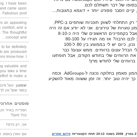
blog. I have been
סופו של דבר תשתלם לכם.
un and came upon
, קיים הסבר מפורט יותר + דוגמא בתגובות…
Fabulous post. ...
לפני כמעט שלושה חודשים, כאשר רק התחלתי לשווק תוכניות שותפים ב-PPC,
rs an appealing
 comfort, and a
ן טעויות של טירונים. אני לא יודע אם זה היה
. The thoughtful
מתוך עצלנות או מתוך אי הבנה, אבל בקמפיינים הראשונים שלי היה כ-8-10
concept and ...
AdGroups, לכל קמפיין. זה נשמע לכם הרבה? אז מה תגידו על 80-100
AdGroups לכל קמפיין?! שמעתם נכון, כיום יש לי בממוצע בין 80 ל-100
 to be definitely
 עשה לי הבדל עצום ברווחים. ממש עצום! כבר
cts are produced
ת הרווחים שלי בחודש הקודם, אבל תופתעו
s know-how. I ...
ברווחים שלי לחודש מרץ!
ing valuable and
 you take a time
לסיכום, אני אגיד שתשקיעו המון המון מאמץ בחלוקה נכונה ל-AdGroups. וכמה
ffort to make a ...
שמעון
: יגעל פינ
בסוף שקל אין לך
פוסטים אחרוני
בכל פעם?
אני, רון ג'רמי!
אם ווארן באפט ה
קידום אתרים