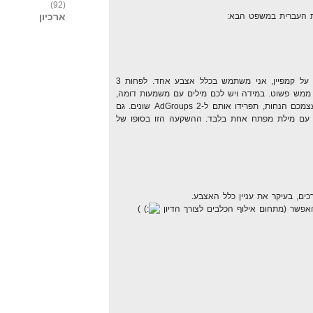
(92)
את העברית במשפט הבא:
ארכיון
כאשר אני מנסה ליישם סיגמנטציה על קמפיין, אני משתמש בכלל אצבע אחד. לפחות 3
אשר זהות בכל AdGroup. זה ממש פשוט. במידה ויש לכם מילים עם משמעות דומה,
אבל שוני במילה אחת, אל תעשו לעצמכם הנחות, תפרידו אותם ל-2 AdGroups שונים. גם
ם זה אומר שיהיו לכם AdGroups עם מילת מפתח אחת בלבד. ההשקעה הזו בסופו של
ם, בעיקר את עניין כלל האצבע.
פשר (מתחום אילוף הכלבים לצורך הדיון
)