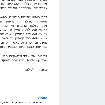
מפתח אחת בלבד. ההשקעה הזו ב
עדכון: למי שהפסקה הזו לא ברור
הייתי עוד מתלמד והייתי עושה המו
AdGroups בכל קמפיין. זה
נחשפתם לכך מעט כאשר ראיתם א
עוד יותר כאשר בעוד כשבוע תחזו 
שכל AdGroup יהיה יותר ממוקד, כך יהיה טוב יותר. זה זמן ששווה מאוד להשקיע.
בהצלחה לכולם.
Share
הפוסט הזה נכתב בתאריך יום חמישי, 27 במרץ, 2008 בשעה 20:13 תחת הקטגוריות