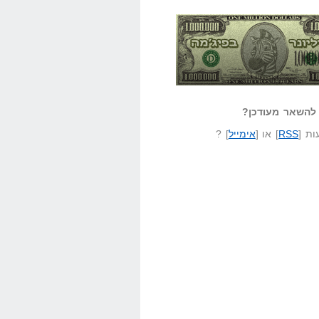
אזל קורא לעצמו
לא יודע משהו?
ונר בפיג'מה
שאל שאלה
להשאר מעודכן?
ת [
RSS
] או [
אימייל
] ?