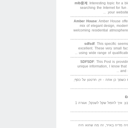
mlb중계
: Interesting topic for a 
searching the Internet for f
your website. 
Amber House
: Amber House offe
mix of elegant design, modern
welcoming residential atmosphere
sdfsdf
: This specific seems
excellent. These very small fa
using wide range of qualification
SDFSDF
: This Post is provid
unique information, I know that
and e
ס כשמך כן אתה - זין. חרטטן על כסף,
ם
המדייה באייר הנבון: איך להפול שקל לשנקל; אגורה 1
יה מדיה באייר, זה מה שהוא היה