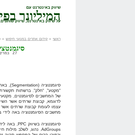
שיווק באינטרנט עם
המיליונר בפי
על שיווק באינטרנט, שיווק שותפים, 
ראשי
»
קידום אתרים במנועי חיפוש
» סי
סיגמנטצי
27 במרץ, 2008,
סיגמנטציה
"מקטע", "חלק". ברשתות תקשורת 
של המחשבים לסיגמנטים, מקטעים,
לדוגמא, קבוצת שרתים אשר השימ
מחשבים הסיגמנטציה באה לידי ביטוי ע
סיגמנטציה בשי
AdGroups. נהוג, לשלב מי
וכמוכן הרוח של המחפש תהיה זהה