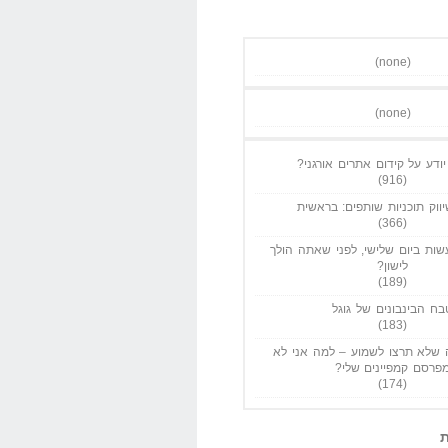
(none)
(none)
ודע על קידום אתרים אורגני?
(916)
ווק תוכניות שותפים: בראשית
(366)
ות ביום שלישי, לפני שאתה הולך
לישון?
(189)
בח הבינבונים של גוגל
(183)
שלא תרצו לשמוע – למה אני לא
פרסם קמפיינים שלי?
(174)
ת