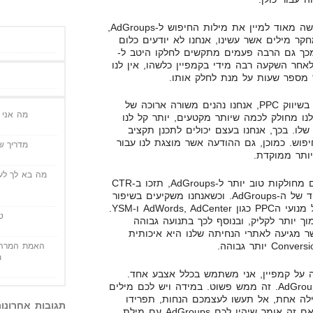
בהתחלה, כאשר יוצרים קמפיין, קשה מאוד למיין את מילות החיפוש ל-AdGroups,
קר מילים אשר עשינו, אנחנו לא יודעים כלום
 מכך גם הרבה פעמים מתקשים לחלקו היטב ל-
עמים לאחר השקעה רבה מידי בקמפיין כלשהו, אין לנו
 מספר שעות על מנת לחלק אותו.
כאשר מבצעים תהליך סיגמנטציה בשיווק PPC, אנחנו נהנים משורה ארוכה של
מה אני י
נו מחולק לכמה שיותר מקטעים, יותר קל לנו
לו. בכך, אנחנו בעצם יכולים לתכנן תקציב
חיפוש. כמוכן, גם ההודעה אשר מוצגת לנו עבור
מדריך שי
יותר ממוקדת.
מה בא לך לעש
כמוכן, כאשר המילות חיפוש לשכם מחולקות טוב יותר ל-AdGroups, תזכו ב-CTR
יותר גבוהה. נתון זה נובע מהמיקוד של ה-AdGroups. וכשאנחנו משקיעים בשיפור
ה-CTR, זה לא נעלם מעיניהם של מנועי הPPC כגון AdWords, AdCenter ו-YSM.
ט
ך יותר לקליק, ובנוסף לכך בתנועה גבוהה
שר מגיעה לאתרי הנחיתה שלנו היא איכותית
האמת המרה 
מ
 על קמפיין, אני משתמש בכלל אצבע אחד.
לפחות 3 מילים אשר זהות בכל AdGroup. זה ממש פשוט. במידה ויש לכם מילים
לה אחת, אל תעשו לעצמכם הנחות, תפרידו
תגובות אחרונו
אותם ל-2 AdGroups שונים. גם אם זה אומר שיהיו לכם AdGroups עם מילת