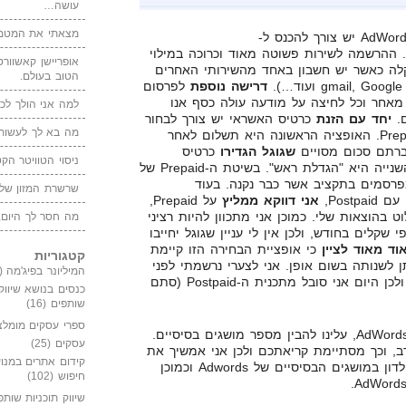
עושה…
מצאתי את המטמו
על מנת להתחיל ולפרסם בגוגל AdWords יש צורך להכנס ל-
http://www.google.com/adwords. ההרשמה לשירות פשוטה מאוד וכרוכה במילוי
אופריישן קאשוורטי
קלה כאשר יש חשבון באחד מהשירותי האחרים
הטוב בעולם.
דרישה נוספת
לפרסום
מאחר וכל לחיצה על מודעה עולה כסף אנו
למה אני הולך לכנ
ם.
יחד עם הזנת
כרטיס האשראי יש צורך לבחור
מה בא לך לעשות 
באופן תשלום – Postpaid או Prepaid. האופציה הראשונה היא תשלום לאחר
ברתם סכום מסויים
שגוגל הגדירו
כרטיס
ניסוי הטוויטר הקט
האשראי שלכם יחוייב! האופציה השנייה היא "הגדלת ראש". בשיטת ה-Prepaid של
מפרסמים בתקציב אשר כבר נקנה. בעוד
שרשרת המזון של
Post,
אני דווקא ממליץ
על Prepaid,
בהוצאות שלי. כמוכן אני מתכוון להיות רציני
מה חסר לך היום,
קלים בחודש, ולכן אין לי עניין שגוגל יחייבו
ד מאוד לציין
כי אופציית הבחירה הזו קיימת
קטגוריות
 לשנותה בשום אופן. אני לצערי נרשמתי לפני
המיליונר בפיג'מה
(149)
שלוש שנים ובחרתי להקטין ראש, ולכן היום אני סובל מתכנית ה-Postpaid (סתם
כנסים בנושא שיווק
שותפים
(16)
ספרי עסקים מומלצ
כעת לאחר שיש ברשותינו חשבון AdWords, עלינו להבין מספר מושגים בסיסיים.
עסקים
(25)
ב, וכך מסתיימת קריאתכם ולכן אני אמשיך את
קידום אתרים במנוע
הפוסט הזה בשבוע הקרוב. חשוב לדון במושגים הבסיסיים של Adwords וכמוכן
חיפוש
(102)
שיווק תוכניות שותפ