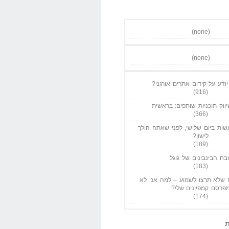
(none)
(none)
ודע על קידום אתרים אורגני?
(916)
ווק תוכניות שותפים: בראשית
(366)
ות ביום שלישי, לפני שאתה הולך
לישון?
(189)
בח הבינבונים של גוגל
(183)
שלא תרצו לשמוע – למה אני לא
פרסם קמפיינים שלי?
(174)
ת