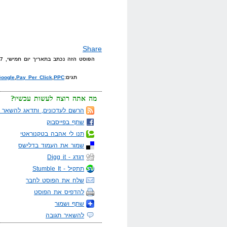
Share
הפוסט הזה נכתב בתאריך יום חמישי, 17 בינואר, 2008 בשעה 23:37 תחת הקטגוריות
תגים:
PPC
,
Pay Per Click
,
oogle
מה אתה רוצה לעשות עכשיו?
הרשם לעדכונים, ותדאג להשאר מ
שתף בפייסבוק
תנו לי אהבה בטקנוראטי
שמור את העמוד בדלישס
דגדג - Digg it
תתקיל - Stumble It
שלח את הפוסט לחבר
להדפיס את הפוסט
שתף ושמור
להשאיר תגובה