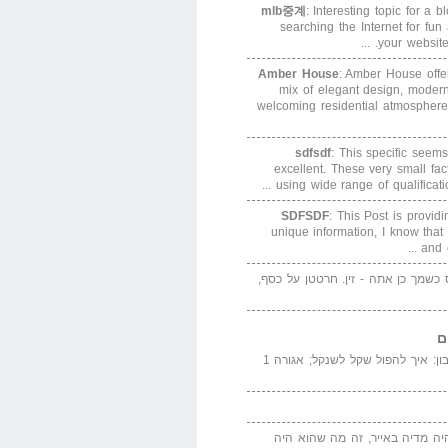
mlb중계
: Interesting topic for a 
searching the Internet for f
your website. 
Amber House
: Amber House offe
mix of elegant design, modern
welcoming residential atmosphere
sdfsdf
: This specific seems
excellent. These very small fa
using wide range of qualification
SDFSDF
: This Post is provid
unique information, I know that
and e
ס כשמך כן אתה - זין. חרטטן על כסף,
ם
המדייה באייר הנבון: איך להפול שקל לשנקל; אגורה 1
יה מדיה באייר, זה מה שהוא היה