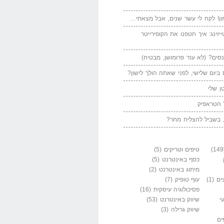
ן! לקח לי עשר שנים, אבל מצאתי…
יזינג: איך חטפנו את הקופירייטר
סים? (לא עוד פרומושן, מבטיח)
ביום שלישי, לפני שאתה הולך לישון?
ן שלי
 הטראפיק
 בשביל להצליח מחר?
טיפים וטריקים
(5)
כסף באינטרנט
(5)
מיתוג באינטרנט
(2)
ים
(1)
עוף טופיק
(7)
פסיכולוגיה עיסקית
(16)
י
שיווק באינטרנט
(53)
שיווק גרילה
(3)
ים