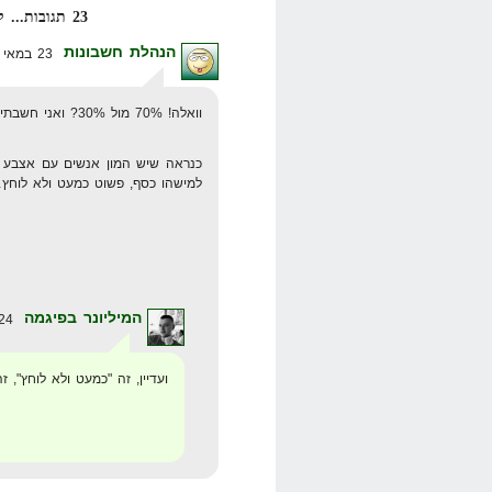
23 תגובות... קרא אותן למטה או
הנהלת חשבונות
23 במאי 2008 בשעה 18:30
וואלה! 70% מול 30%? ואני חשבתי שלוחצים הרבה פחות על מודעות ה ppc.
כנראה שיש המון אנשים עם אצבע ק
למישהו כסף, פשוט כמעט ולא לוחץ
המיליונר בפיגמה
24 במאי 2008 בשעה 20:42
ועדיין, זה "כמעט ולא לוחץ", 