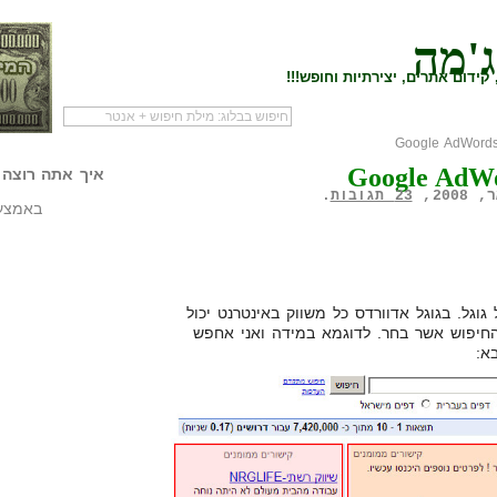
ג'מה
קידום אתרים, יצירתיות וחופש!!!
לעמוד הראשי של
להתחיל עם מדריך
מי לעז
Google AdW
הבלוג
שיווק שותפים
המילי
איך אתה רוצה 
23 תגובות
.
באמצעו
Ad הינה תכנית ה-PPC של גוגל. בגוגל אדוורדס כל משווק באינטרנט יכול
יפוש אשר בחר. לדוגמא במידה ואני אחפש
א: