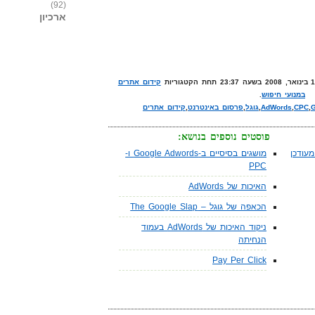
(92)
ארכיון
קידום אתרים
במנועי חיפוש
.
G
,
CPC
,
AdWords
,
גוגל
,
פרסום באינטרנט
,
קידום אתרים
פוסטים נוספים בנושא:
עודכן
מושגים בסיסיים ב-Google Adwords ו-
PPC
האיכות של AdWords
הכאפה של גוגל – The Google Slap
ניקוד האיכות של AdWords בעמוד
הנחיתה
Pay Per Click