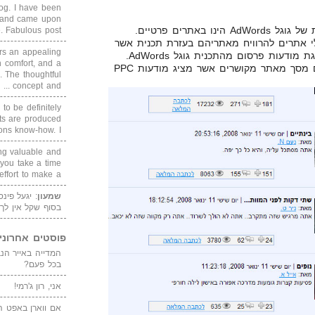
blog. I have been
un and came upon
מקום נוסף בו ניתן למצוא מודעות של גוגל AdWords הינו באתרים פרטיים.
Fabulous post. ...
עלי אתרים להרוויח מאתריהם בעזרת תכנית אשר
rs an appealing
נקראת גוגל AdSense, על ידי הצגת מודעות פרסום מהתכנית גוגל AdWords.
 comfort, and a
בתמונה הבאה ניתן לראות תצלום מסך מאתר מקושרים אשר מציג מודעות PPC
. The thoughtful
concept and ...
 to be definitely
cts are produced
s know-how. I ...
ing valuable and
 you take a time
ffort to make a ...
שמעון
: יגעל פינ
בסוף שקל אין לך
פוסטים אחרוני
בכל פעם?
אני, רון ג'רמי!
אם ווארן באפט ה