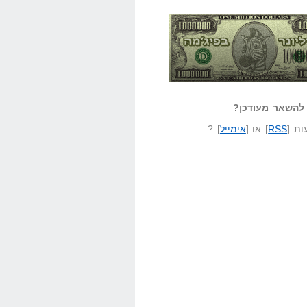
אזל קורא לעצמו
לא יודע משהו?
ונר בפיג'מה
שאל שאלה
להשאר מעודכן?
ת [
RSS
] או [
אימייל
] ?