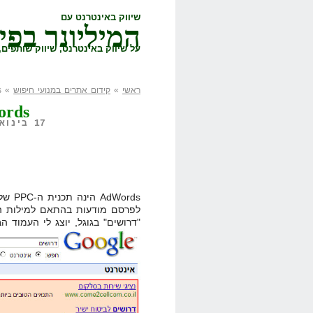
שיווק באינטרנט עם
המיליונר בפי
על שיווק באינטרנט, שיווק שותפים, 
ראשי
»
קידום אתרים במנועי חיפוש
» Google AdWords
ords
17 בינואר, 2008,
Words
לפרסם מודעות בהתאם למילות הח
"דרושים" בגוגל, יוצג לי העמוד הב