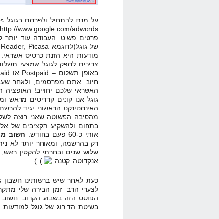
פרטים פשוט. העבודה עוד יותר 
של גוגל(לדוגמא gmail, Google Reader, Picasa ועוד…).
מודעות היא הזנת כרטיס אשראי. 
צריכים לספק לגוגל אמצעי תשלו
חיוב. אתם מפרסמים, ולאחר שע
גוגל אנו קונים קרדיטים מראש ו
האינסטינקט הראשוני יגיד להרשם עם paid
מהסיבה הפשוטה שאני רוצה לשלוט 
בתחום ולהשקיע תקציבים של אלפי ש
אותי כ-60 פעם בחודש.
חשוב מאו
רק בהרשמה, ומאוחר יותר לא ניתן
אנקדוטה קטנה
)
לצערי הרב, זמן הבירה שלי מתקר
בשיטת הדירוג של גוגל למודעות AdWords.