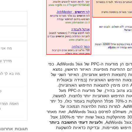
מה אני י
מדריך שי
למעשה המודעות הממוסגרות באדום הן מודעות ה-PPC של גוגל AdWords. כפי
הם ההודעות מופיעות. האיזור הראשון, נמצא
מה בא לך לעש
(תוצאות חיפוש אורגניות). האיזור השני של
אות החיפוש האורגניות (במידה ובאנגלית
עסקינן, האיזור השני של AdWords הינו מימין לתוצאות החיפוש האורגניות).
למרות ההבלטה של גוגל (רקע בצבע צהוב בהיר), של מודעות ה-PPC מעל
ט
ות החיפוש האורגניות יותר נלחצות. למעשה,
תוצאות החיפוש האורגניות מקבלות כ-70% מכלל ההקלקות בעמוד כולו, כל יתר
האמת המרה 
ה-30% נודדים למודעות של AdWords. למרות כמות הלחיצות הנמוכה על
מ
המודעות ביחס לתוצאות האורגניות, משתלם לפרסם בגוגל AdWords, זאת מאחר
ו-30% זה עדיין מספק מאחר ו-30% מההקלקות בגוגל שוות יותר מ-100% אצל
AdWo,
ולעניות דעתי החשובה ביותר
יפוש מסויימות, ובדיקת כדאיות להשקעת
תגובות אחרונו