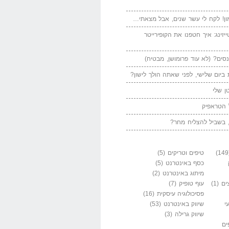
ן! לקח לי עשר שנים, אבל מצאתי…
יזינג: איך חטפנו את הקופירייטר
סים? (לא עוד פרומושן, מבטיח)
ביום שלישי, לפני שאתה הולך לישון?
ן שלי
 הטראפיק
 בשביל להצליח מחר?
טיפים וטריקים
(5)
כסף באינטרנט
(5)
מיתוג באינטרנט
(2)
ים
(1)
עוף טופיק
(7)
פסיכולוגיה עיסקית
(16)
י
שיווק באינטרנט
(53)
שיווק גרילה
(3)
ים