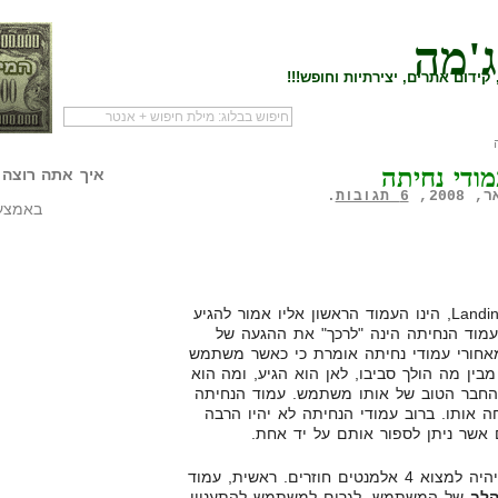
ג'מה
קידום אתרים, יצירתיות וחופש!!!
לעמוד הראשי של
להתחיל עם מדריך
מי לעז
ודי נחיתה
הבלוג
שיווק שותפים
המילי
איך אתה רוצה 
6 תגובות
.
באמצעו
עמוד נחיתה או באנגלית Landing Page, הינו העמוד הראשון אליו אמור להגיע
וד הנחיתה הינה "לרכך" את ההגעה של
חורי עמודי נחיתה אומרת כי כאשר משתמש
ין מה הולך סביבו, לאן הוא הגיע, ומה הוא
 החבר הטוב של אותו משתמש. עמוד הנחיתה
ה אותו. ברוב עמודי הנחיתה לא יהיו הרבה
ם אשר ניתן לספור אותם על יד אחת.
בעמודי נחיתה טובים, לרוב, ניתן יהיה למצוא 4 אלמנטים חוזרים. ראשית, עמוד
לב
של המשתמש, לגרום למשתמש להתעניין