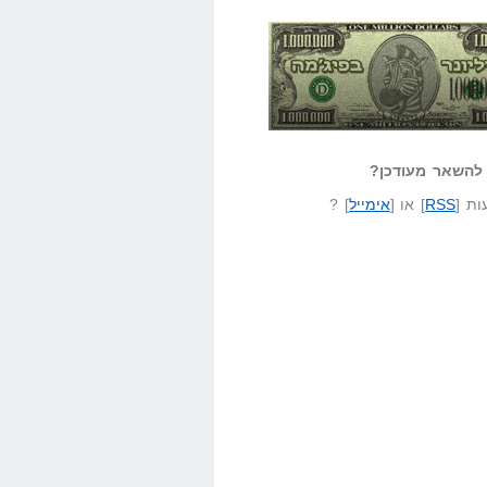
אזל קורא לעצמו
לא יודע משהו?
ונר בפיג'מה
שאל שאלה
להשאר מעודכן?
ת [
RSS
] או [
אימייל
] ?