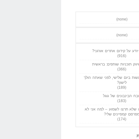
(none)
(none)
ודע על קידום אתרים אורגני?
(916)
ווק תוכניות שותפים: בראשית
(366)
ות ביום שלישי, לפני שאתה הולך
לישון?
(189)
בח הבינבונים של גוגל
(183)
שלא תרצו לשמוע – למה אני לא
פרסם קמפיינים שלי?
(174)
ת