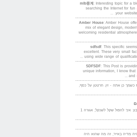
mlb중계
: Interesting topic for a 
searching the Internet for f
your website. 
Amber House
: Amber House offe
mix of elegant design, modern
welcoming residential atmosphere
sdfsdf
: This specific seems
excellent. These very small fa
using wide range of qualification
SDFSDF
: This Post is provid
unique information, I know that
and e
ס כשמך כן אתה - זין. חרטטן על כסף,
ם
המדייה באייר הנבון: איך להפול שקל לשנקל; אגורה 1
יה מדיה באייר, זה מה שהוא היה