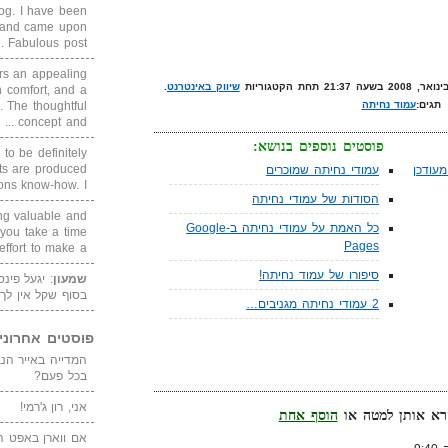
blog. I have been
un and came upon
Fabulous post. ...
rs an appealing
שיווק באינטרנט
.
 comfort, and a
. The thoughtful
תגים:
עמוד נחיתה
concept and ...
פוסטים נוספים בנושא:
 to be definitely
cts are produced
עודכן
עמודי נחיתה שמוכרים
s know-how. I ...
הסודות של עמודי נחיתה
ing valuable and
כל האמת על עמודי נחיתה ב-Google
 you take a time
Pages
ffort to make a ...
סיפורו של עמוד נחיתה!
שמעון
: יגעל פינ
בסוף שקל אין לך
2 עמודי נחיתה מגניבים…
פוסטים אחרוני
בכל פעם?
אני, רון ג'רמי!
הוסף אחת
אם ווארן באפט ה