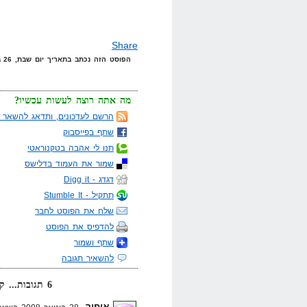
Share
הפוסט הזה נכתב בתאריך יום שבת, 26 בינואר, 2008 בשעה 21:37 תחת הקטגוריות
מה אתה רוצה לעשות עכשיו?
הרשם לעדכונים, ותדאג להשאר מ
שתף בפייסבוק
תנו לי אהבה בטקנוראטי
שמור את העמוד בדלישס
דגדג - Digg it
תתקיל - Stumble It
שלח את הפוסט לחבר
להדפיס את הפוסט
שתף ושמור
להשאיר תגובה
6 תגובות... קרא אותן למטה או
אופיר