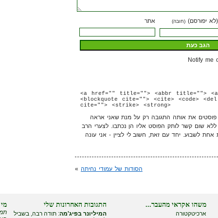
(לא יפורסם)
אתר
(חובה)
Notify me 
<a href="" title=""> <abbr title=""> <a
<blockquote cite=""> <cite> <code> <del
cite=""> <strike> <strong>
ה פוסטים את אותה התגובה רק על מנת שאני אראה
 ללא שום קשר לותק הפוסט אליו הן נכתבו. לצערי הרב
ת אחת לשבוע. יחד עם זאת, חשוב לי לציין - אני עונה
הסודות של עמודי נחיתה
»
משהו אקראי מהעבר...
התגובות האחרונות שלי
מי 
תמי
ארכיטקטורה
המיליונר בפיג'מה
: תודה רבה, בשביל