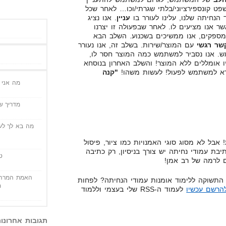
פט קונספירציוני/בלתי שגרתי/וכו… לאחר שכל
חיתה שלנו, עלינו לעורר בו
עניין
. אנו נציג
ר אנו מציעים לו. לאחר שבפעולה זו יצרנו
מספקים, אנו ממשיכים בשכנוע. השלב הבא
שר רגשי
עם המוצר/שירות. בשלב זה, אנו נעורר
 אנו נסביר למשתמש כמה המוצר חסר לו,
היו אומללים ללא המוצר! והשלב האחרון בנוסחא
א למשתמש לפעול! לעשות משהו!
"קנה
מה אני י
מדריך שי
מה בא לך לעש
 אבל לא מסוג סוגי האמנויות כמו ציור, פיסול
יבת עמודי נחיתה יש צורך בניסיון, רק כתיבה
ט
 לרמה של רב אמן!
האמת המרה 
 התשוקה ללימוד אומנות עמודי הנחיתה? לפחות
מ
הרשם עכשיו
לעמוד ה-RSS שלי בעצמי וללמוד
תגובות אחרונו