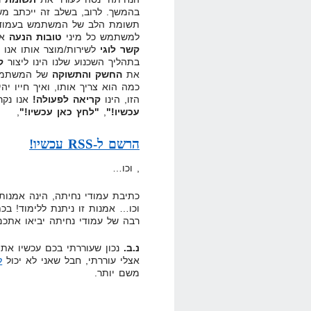
בהמשך. לרוב, בשלב זה ייכתב מש
תשומת הלב של המשתמש בעמוד הנ
למשתמש כל מיני
טובות הנעה
אש
קשר לוגי
לשירות/מוצר אותו אנו 
בתהליך השכנוע שלנו הינו ליצור
ק
את
החשק והתשוקה
של המשתמש.
כמה הוא צריך אותו, ואיך חייו י
הזו, הינו
קריאה לפעולה!
אנו נקר
עכשיו!"
,
"לחץ כאן עכשיו!"
,
הרשם ל-RSS עכשיו!
, וכו…
כתיבת עמודי נחיתה, הינה אמנות!
וכו… אמנות זו ניתנת ללימוד! בכת
רבה של עמודי נחיתה יביאו אתכם
נ.ב.
נכון שעוררתי בכם עכשיו את
אצלי עוררתי, חבל שאני לא יכול
ל
משם יותר.