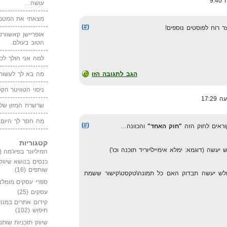
עושה…
מצאתי את המטמו
(#)
אופריישן קאשוורטי
הטוב בעולם.
למה אני הולך לכנ
מה בא לך לעשות 
הגב לתגובה הזו
ניסוי הטוויטר הקט
שרשרת המזון של
מה חסר לך היום,
(#)
וראים לחוק הזה
"חוק האחד"
והכוונה…
קטגוריות
שה (דוגמא: ימלא אימייל\יוריד תוכנה וכו')
המיליונר בפיג'מה
(149)
כנסים בנושא שיווק
שותפים
(16)
לש יעשה תבדוק האם כל תמונה\טקסט\קישור ששמת
ספרי עסקים מומלצ
עסקים
(25)
קידום אתרים במנוע
חיפוש
(102)
שיווק תוכניות שותפ