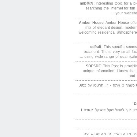
mlb중계
: Interesting topic for a 
searching the Internet for f
your website. 
Amber House
: Amber House offe
mix of elegant design, modern
welcoming residential atmosphere
sdfsdf
: This specific seems
excellent. These very small fa
using wide range of qualification
SDFSDF
: This Post is provid
unique information, I know that
and e
ס כשמך כן אתה - זין. חרטטן על כסף,
ם
המדייה באייר הנבון: איך להפול שקל לשנקל; אגורה 1
יה מדיה באייר, זה מה שהוא היה