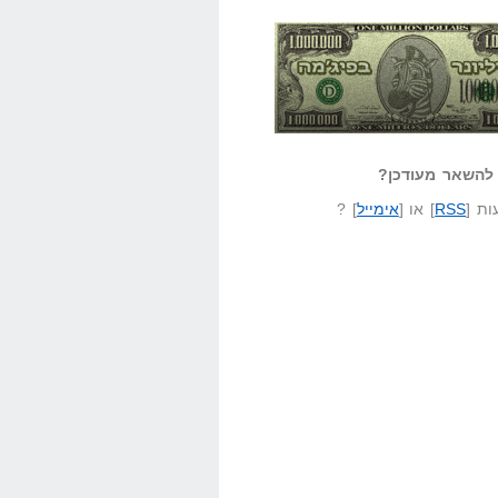
אזל קורא לעצמו
לא יודע משהו?
ונר בפיג'מה
שאל שאלה
להשאר מעודכן?
ת [
RSS
] או [
אימייל
] ?