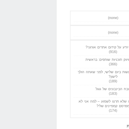
(none)
(none)
ודע על קידום אתרים אורגני?
(916)
ווק תוכניות שותפים: בראשית
(366)
ות ביום שלישי, לפני שאתה הולך
לישון?
(189)
בח הבינבונים של גוגל
(183)
שלא תרצו לשמוע – למה אני לא
פרסם קמפיינים שלי?
(174)
ת