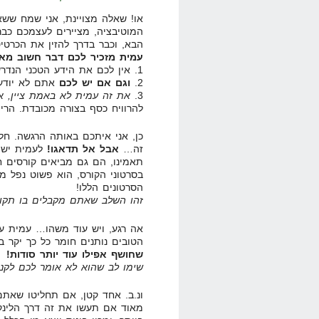
או! שאלה מצויינת, אני שמח ש
המוטיבציה, מציירים לעצמכם כבר
הבא, וכבר בדרך להזין את הכרטי
עמית מזכיר לכם דבר חשוב מאו
1. אין לכם את הידע הטכני הנדרש להקים בלוג כזה
2.
וגם אם יש לכם
אתם לא יודעי
3.
את זה עמית לא באמת ציין, אב
להרוויח כסף בצורה מכובדת. הר
כן, אני איתכם באותה הרגשה. ח
זה…
אבל אל תדאגו!
לעמית יש 
תאמינו, הם גם מביאים קורסים חי
בסרטוני הקורס, הוא פשוט נפל מה
הסרטונים הללו!
זהו השלב שאתם מקבלים בו תקוו
אה רגע, ויש עוד משהו… עמית עד
הטובים נותנים חומר כל כך יקר ב
שחושף אפילו עוד יותר סודות!
שימו לב שהוא לא אומר לכם לקנו
ונ.ב. אחד קטן, אם תחליטו שאתם
מאוד אם תעשו את זה דרך הלינק 