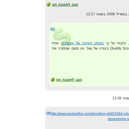
הגב לתגובה הזו
(#)
בפוסט האיכות של אדוורדס
. אתה
מוזמן גם לחפש את המונח Quality Score בעזרה של גוגל, אין מקום שמסביר את
הגב לתגובה הזו
(#)
http://www.wickedfire.com/shooting-shit/22584-jo
shoemoney-su