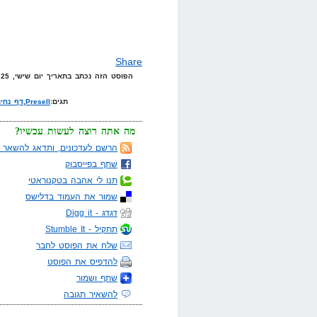
Share
הפוסט הזה נכתב בתאריך יום שישי, 25 באפריל, 2008 בשעה 16:36 תחת הקטגוריות
תגים:
Presell
,
דף נחי
מה אתה רוצה לעשות עכשיו?
הרשם לעדכונים, ותדאג להשאר מ
שתף בפייסבוק
תנו לי אהבה בטקנוראטי
שמור את העמוד בדלישס
דגדג - Digg it
תתקיל - Stumble It
שלח את הפוסט לחבר
להדפיס את הפוסט
שתף ושמור
להשאיר תגובה