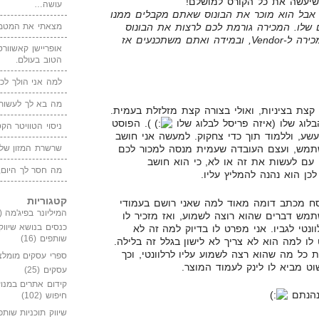
ל שיעשה את כל הקורס למושלם!
עושה…
 אבל הוא מוכר את הבונוס שאתם מקבלים ממנו
מצאתי את המטמו
 שלו. המכירה גורמת לכם לרצות את הבונוס
שלו, וכך הוא משאיר את הליך המכירה ל-Vendor, ובמידה ואתם משתכנעים אז
אופריישן קאשוורטי
הטוב בעולם.
למה אני הולך לכנ
מה בא לך לעשות 
קצת בציניות, ואולי בצורה קצת מזלזלת בעמית.
לוג שלו (איזה פריסל לבלוג שלו
). הפוסט
ניסוי הטוויטר הקט
שע, וללמוד תוך כדי צחקוק. למעשה אני חושב
תמש, ועצם העובדה שעמית מנסה למכור לכם
שרשרת המזון של
 עם לעשות את זה או לא, כי הוא חושב
מה חסר לך היום,
ן הוא נהנה להמליץ עליו.
קטגוריות
וסח מכתב דומה מאוד למה שאני רושם בעמודי
המיליונר בפיג'מה
(149)
מש דברים שהוא רוצה לשמוע, ואז מזכיר לו
כנסים בנושא שיווק
טי לגביו. אני מפרט לו בדיוק למה זה לא
שותפים
(16)
ט לו למה הוא לא צריך לא לישון בגלל זה בלילה.
 כל מה שהוא רצה לשמוע עליו לרלוונטי, וכך
ספרי עסקים מומלצ
וט מביא לו לינק לעמוד המוצר.
עסקים
(25)
קידום אתרים במנוע
ונהנתם
חיפוש
(102)
שיווק תוכניות שותפ