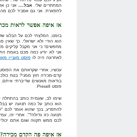
המתחרים שלי.
אבל….
אני כן אר
לתפארת. אני גם אסביר לכם מה ע
אז איפה אפשר לראות מכת
בזמנו, המלצתי לכם על הבלוג של
הוא הודי ולא ישראלי, כך שאין 
מחפשים! כי אני מקבל קליקים מ
אני לא יודע כמה מכם באמת התח
לאחרונה היה לו
פוסט מעניין מאוד
עכשיו, אחרי שקראתם את הפוסט 
קדם-מכירה חוץ ממני? בטח כולכם
בודאות מאנשים שדיברתי איתם, 
פוסט Presell.
שימו לב, שעמית כותב בהתחלה על
הוא כותב על כמה תנועה יש בבלוג
להתפרע, בכך שהוא אומר לכם "עכ
תנועה כזו גדולה?". אחרי זה, עמי
לכם ממש תקווה שגם אתם יכולים
אז איפה פה הקדם מכירה? ז