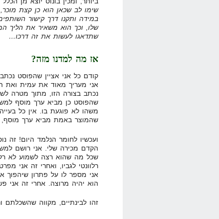
ביותר, ומכין בונוס יוצא מן הכל
שימו לב שכאן הוא כן קצת מוכר,
במידה ותקנו דרך קישור השותפים
שתדאגו לעשות את זה דרכו…
אז מה למדנו מזה?
קודם כל אני אציין שהפוסט נכתב 
אני מעריך מאוד את עמית ואת הב
נכתב בצורה הזו, מתוך מטרה לשע
שהפוסט כן מביא ערך מוסף למש
משהו לא פוגעת בו. אין כל בעייה
שהמוצר באמת מביא ערך מוסף, לכ
ועכשיו לחומר הנלמד היום! זה נ
הקדם מכירה שלי. אני רושם למשת
שכל מה שהוא רצה לשמוע לא רלוונ
רלוונטי לגביו, ואחרי זה אני מפר
אני מספר לו על פתרון שיהפוך את
הוא יהיה מרוצה. אחרי זה אני פש
זהו לבינתיים, מקווה שהשכלתם 