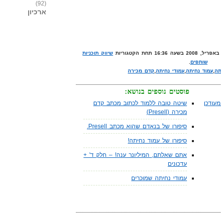
(92)
ארכיון
שיווק תוכניות
שותפים
.
תה
,
עמוד נחיתה
,
עמודי נחיתה
,
קדם מכירה
פוסטים נוספים בנושא:
עודכן
שיטה טובה ללמוד לכתוב מכתב קדם
מכירה (Presell)
סיפורו של בנאדם שהוא מכתב Presell.
סיפורו של עמוד נחיתה!
אתם שאלתם, המיליונר ענה! – חלק ד' +
עדכונים
עמודי נחיתה שמוכרים