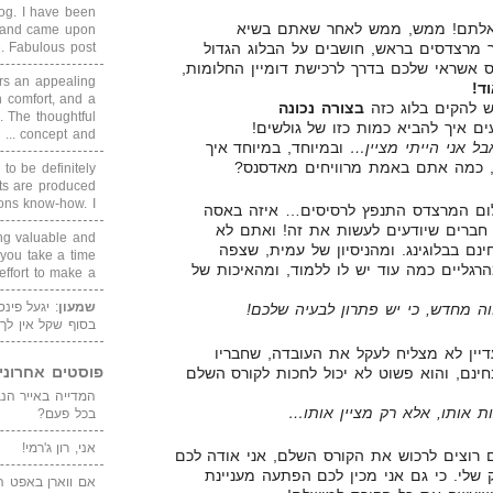
blog. I have been
שאלתם! ממש, ממש לאחר שאתם בשיא
un and came upon
 מרצדסים בראש, חושבים על הבלוג הגדול
Fabulous post. ...
ס אשראי שלכם בדרך לרכישת דומיין החלומות,
rs an appealing
ד!
 comfort, and a
בצורה נכונה
. The thoughtful
ם איך להביא כמות כזו של גולשים!
concept and ...
ל אני הייתי מציין…
ובמיוחד, במיוחד איך
י, כמה אתם באמת מרוויחים מאדסנס?
 to be definitely
cts are produced
s know-how. I ...
לום המרצדס התנפץ לרסיסים… איזה באסה
חברים שיודעים לעשות את זה! ואתם לא
ing valuable and
נם בבלוגינג. ומהניסיון של עמית, שצפה
 you take a time
רגליים כמה עוד יש לו ללמוד, ומהאיכות של
ffort to make a ...
שמעון
: יגעל פינ
ה מחדש, כי יש פתרון לבעיה שלכם!
בסוף שקל אין לך
יין לא מצליח לעקל את העובדה, שחבריו
פוסטים אחרוני
חינם, והוא פשוט לא יכול לחכות לקורס השלם
ת אותו, אלא רק מציין אותו…
בכל פעם?
אני, רון ג'רמי!
 רוצים לרכוש את הקורס השלם, אני אודה לכם
שלי. כי גם אני מכין לכם הפתעה מעניינת
אם ווארן באפט ה