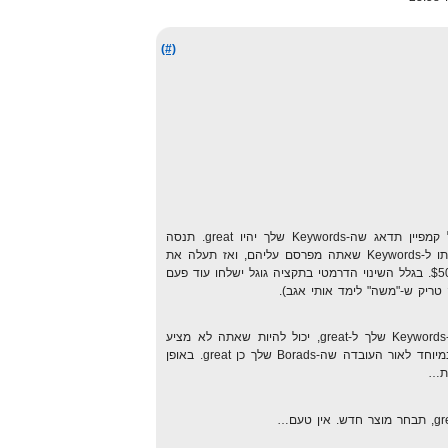
(#)
אתה צריך מאוד לדאוג ל-QS. בכל קמפיין תדאג שה-Keywords שלך יהיו great. תנסה
לשנות את עמוד הנחיתה, לשפר אותו ל-Keywords שאתה מפרסם עליהם, ואז תעלה את
התקציב של הקמפיין שלך לנגיד $5000. בגלל השינוי הדרמטי בתקציה גוגל ישלחו עוד פעם
טריק ש-"משה" לימד אותי אגב).
אם אתה לא מצליח להביא את ה-Keywords שלך ל-great, יכול להיות שאתה לא מציע
מספיק כסף. אפשר לראות את זה במיוחד לאור העובדה שה-Borads שלך כן great. באופן