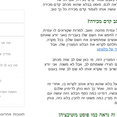
אה לכם, פוסט בבלוג שהוא מכתב קדם-מכירה
ושה אותו לעמוד קדם מכירה כל כך טוב.
ב קדם מכירה?
 עמית מהטה. ואגב, למרות שקוראים לו עמית,
מה לחפש את השם שלו בעברית (ואני יודע שאתם
אנשים שמחפשים את השם שלו). בכל מקרה,
מה אני י
לתם לקרוא את הבלוג המצויין שלו, אבל
 על בלוגינג
.
מדריך שי
המצויין הזה, מי כאן שם לב שזה מכתב
 תגידו ששמתם לב, אבל לא משנה. אני יודע
מה בא לך לעש
שרוב מי שקרא אותו לא שם לב שזה בעצם
ט
 בלוג שהוא נורא אוהב לקרוא בו, אחרי זה
 הזה, ואחר כך הוא נותן לדימיון שלכם
האמת המרה 
שיו, דמיינו כמה כסף הבלוג הזה עושה עם
מ
ת מציין כמה פשוט זה להכין בלוג כזה, ונותן
.
ה נראה כמו פוסט מוטיבציה!
תגובות אחרונו