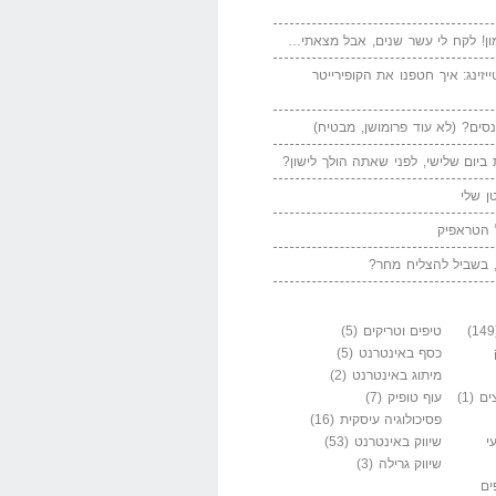
ן! לקח לי עשר שנים, אבל מצאתי…
יזינג: איך חטפנו את הקופירייטר
סים? (לא עוד פרומושן, מבטיח)
ביום שלישי, לפני שאתה הולך לישון?
ן שלי
 הטראפיק
 בשביל להצליח מחר?
טיפים וטריקים
(5)
כסף באינטרנט
(5)
מיתוג באינטרנט
(2)
ים
(1)
עוף טופיק
(7)
פסיכולוגיה עיסקית
(16)
י
שיווק באינטרנט
(53)
שיווק גרילה
(3)
ים