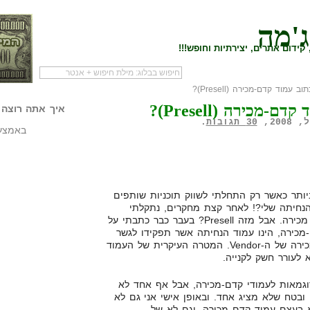
ג'מה
קידום אתרים, יצירתיות וחופש!!!
 עמוד קדם-מכירה (Presell)?
לעמוד הראשי של
להתחיל עם מדריך
מי לעז
-מכירה (Presell)?
הבלוג
שיווק שותפים
המילי
איך אתה רוצה 
30 תגובות
.
באמצעו
ותר כאשר רק התחלתי לשווק תוכניות שותפים
הנחיתה שלי?! לאחר קצת מחקרים, נתקלתי
בבאז-וורד Presell, או עמוד קדם מכירה. אבל מזה Presell? בעבר כבר כתבתי על
מכירה, הינו עמוד הנחיתה אשר תפקידו לגשר
בין מודעות האדוורדס לעמודי המכירה של ה-Vendor. המטרה העיקרית של העמוד
 לעורר חשק לקנייה.
וגמאות לעמודי קדם-מכירה, אבל אף אחד לא
ובטח שלא מציג אחד. ובאופן אישי אני גם לא
 בעצם עמוד קדם מכירה, וגם לא של