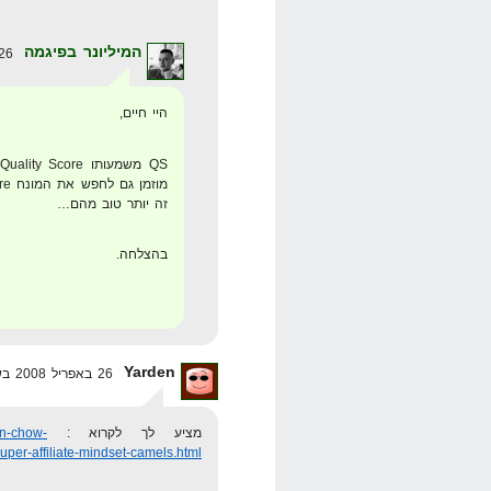
המיליונר בפיגמה
26 באפריל 2008 בשעה 12:17
היי חיים,
QS משמעותו Quality Score, כתבתי על כך
זה יותר טוב מהם…
בהצלחה.
Yarden
26 באפריל 2008 בשעה 13:39
מציע לך לקרוא :
hn-chow-
per-affiliate-mindset-camels.html