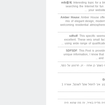
mlb중계
: Interesting topic for a 
searching the Internet for f
your website. 
Amber House
: Amber House offe
mix of elegant design, modern
welcoming residential atmosphere
sdfsdf
: This specific seems
excellent. These very small fa
using wide range of qualification
SDFSDF
: This Post is provid
unique information, I know that
and e
ס כשמך כן אתה - זין. חרטטן על כסף,
ם
המדייה באייר הנבון: איך להפול שקל לשנקל; אגורה 1
יה מדיה באייר, זה מה שהוא היה