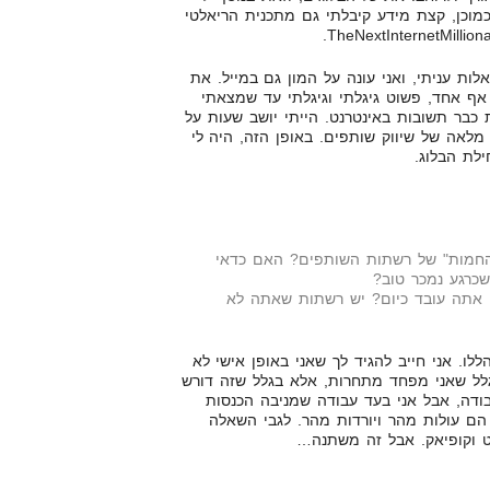
Google C שקראתי ב-2005. כמוכן, קצת מידע קיבלתי גם מתכנית הריאלטי
ת עניתי, ואני עונה על המון גם במייל. את
אף אחד, פשוט גיגלתי וגיגלתי עד שמצאתי
 כבר תשובות באינטרנט. הייתי יושב שעות על
 מלאה של שיווק שותפים. באופן הזה, היה לי
לת הבלוג.
החמות" של רשתות השותפים? האם כדאי
כרגע נמכר טוב?
ם אתה עובד כיום? יש רשתות שאתה לא
לו. אני חייב להגיד לך שאני באופן אישי לא
ל שאני מפחד מתחרות, אלא בגלל שזה דורש
בודה, אבל אני בעד עבודה שמניבה הכנסות
הם עולות מהר ויורדות מהר. לגבי השאלה
נט וקופיאק. אבל זה משתנה…