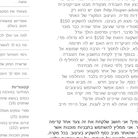
עושה…
מבצע את העבודה מנקודת מבט אובייקטיבית
כביכול. הכתובת היא http://super-adviser.net/ ושם יש כרגע רק
מצאתי את המטמו
דות מדיה. העיצוב המקורי של האתר
שנוצר ע"י השותף שלי לא הכי מצא חן בעיננו, והחלטנו להשקיע $150
אופריישן קאשוורטי
הטוב בעולם.
סטודיו פרטי שעיצב אתר שהיה כבר מוכר
 סרבר, דומיין ופרסום הולך וגדל
למה אני הולך לכנ
באדוורדס. אני די בטוח שההשקעה הזאת של $150 היא לא גדולה מדי,
ה העיקרית היא האם יש לה תרומה
מה בא לך לעשות 
א, יכולנו לחסוך די הרבה כסף שמוצא על
 בנוסף צריך לקחת בחשבון את העובדה
ניסוי הטוויטר הקט
ניות והמודרניות של האתר, יש להחליף לו
שרשרת המזון של
 בערך (לפי טעמי). זה מבחינתי
יף עיצוב של אתר מקצועי ואמין,
מה חסר לך היום,
ש להכנסה פסיבית בלבד. ההחלפה של
 כסף, על עיצוב חדש… זה מביא אותי
קטגוריות
חות – האם אפשר להשתמש בעיצובים
המיליונר בפיג'מה
(149)
 לכמה פרוייקטים שונים? מה יקרה אם
ם כנראה שייכים לאותו אדם?
כנסים בנושא שיווק
שותפים
(16)
רה. אתה לא חייב לענות, אבל הייתי חייב
.
ספרי עסקים מומלצ
עסקים
(25)
אמין? אני חושב שלקחת את זה צעד אחד קדימה
קידום אתרים במנוע
תר. אני ממליץ להשתמש בתבניות מוכנות אשר
חיפוש
(102)
חר שהאתר מניב כסף להשקיע בעיצוב. בכל מקרה,
שיווק תוכניות שותפ