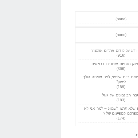
(none)
(none)
ודע על קידום אתרים אורגני?
(916)
ווק תוכניות שותפים: בראשית
(366)
ות ביום שלישי, לפני שאתה הולך
לישון?
(189)
בח הבינבונים של גוגל
(183)
שלא תרצו לשמוע – למה אני לא
פרסם קמפיינים שלי?
(174)
ת