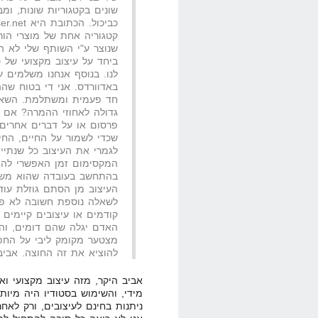
שונים בקטגוריות שונות, ו
קטגוריה אחת של מוצרי הור
ביחד על עיצוב מקצועי של 
לנו. בנוסף אנחנו משלמים על
חד פעמית ומשתלמת. השאל
גדולה לאחוזי ההמרה? אם ל
פרסום או על דברים אחרים.
שכדי לשמור על החיים, החיו
לגמרי את העיצוב כל שנתיים
המקסימום זמן האפשרי להחל
בהתחשב בעובדה שהוא משמ
העיצוב מן הסתם גוזלת עוד
לשאלה נוספת חשובה לא פ
קודמים או עיצובים קיימים
האדם יגלה שהם דומים, וה
מצטער מקומק ליבי על החפי
להוציא את זה החוצה. אביב
אביב היקר, מזה עיצוב מקצועי ו
מידי, והשימוש בסטודיו היה מיו
ניתנות בחינם לעיצובים, ורק לא