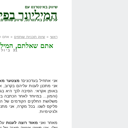
שיווק באינטרנט עם
המיליונר בפי
על שיווק באינטרנט, שיווק שותפים, 
ראשי
»
שיווק תוכניות שותפים
» אתם שאל
אתם שאלתם, המיליונ
31 ביולי, 2009,
אני אתחיל בעדכונים!
מצטער מאו
אני מתכנן לענות עליהם בקרוב, 
באופן אקראי. הסיבה לכך היא בג
משלושת החלקים הקודמים של השא
פליקס לשנו. בכל מקרה, אני מתנ
ולגיטימיות.
מאחר ואני
מאוד רוצה לענות
על ה