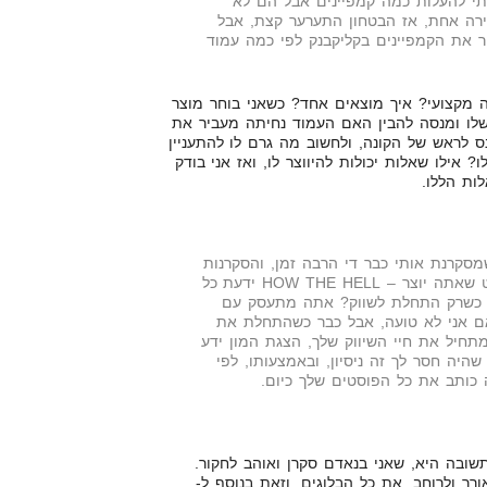
יתי להעלות כמה קמפיינים אבל הם לא
ירה אחת, אז הבטחון התערער קצת, אבל
 את הקמפיינים בקליקבנק לפי כמה עמוד
 מקצועי? איך מוצאים אחד? כשאני בוחר מוצר
שלו ומנסה להבין האם העמוד נחיתה מעביר את
 לראש של הקונה, ולחשוב מה גרם לו להתעניין
 אילו שאלות יכולות להיווצר לו, ואז אני בודק
ות הללו.
סקרנת אותי כבר די הרבה זמן, והסקרנות
רק גוברת אצלי עם כל פוסט שאתה יוצר – HOW THE HELL ידעת כל
ך הרבה על AFFILIATING כשרק התחלת לשווק? אתה מתעסק עם
ם אני לא טועה, אבל כבר כשהתחלת את
חיל את חיי השיווק שלך, הצגת המון ידע
היה חסר לך זה ניסיון, ובאמצעותו, לפי
 כותב את כל הפוסטים שלך כיום.
תשובה היא, שאני בנאדם סקרן ואוהב לחקור.
ך ולרוחב. את כל הבלוגים, וזאת בנוסף ל-