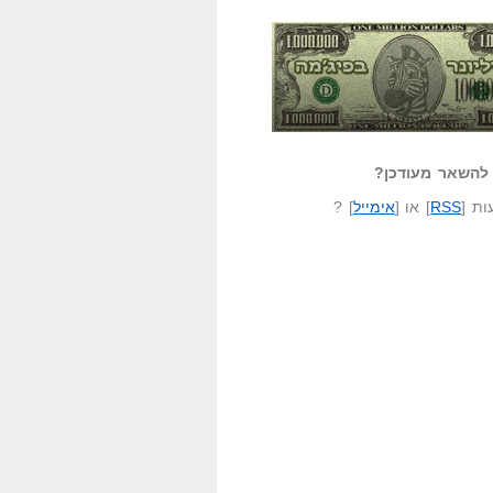
אזל קורא לעצמו
לא יודע משהו?
ונר בפיג'מה
שאל שאלה
להשאר מעודכן?
ת [
RSS
] או [
אימייל
] ?