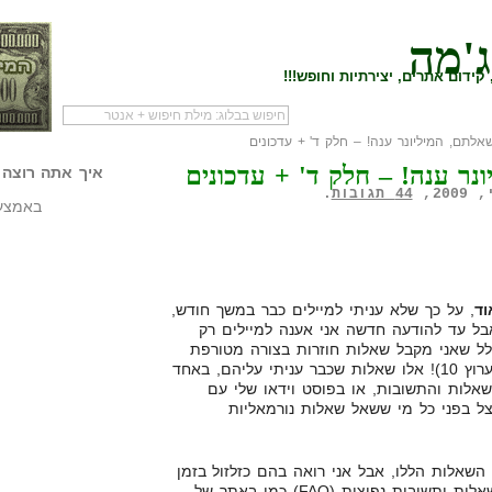
ג'מה
קידום אתרים, יצירתיות וחופש!!!
תם, המיליונר ענה! – חלק ד' + עדכונים
לעמוד הראשי של
להתחיל עם מדריך
מי לעז
ר ענה! – חלק ד' + עדכונים
הבלוג
שיווק שותפים
המילי
איך אתה רוצה 
44 תגובות
.
באמצעו
ד
, על כך שלא עניתי למיילים כבר במשך חודש,
אבל עד להודעה חדשה אני אענה למיילים רק
לל שאני מקבל שאלות חוזרות בצורה מטורפת
(והמון… במיוחד לאחר הכתבה בערוץ 10)! אלו שאלות שכבר עניתי עליהם, באחד
לות והתשובות, או בפוסט וידאו שלי עם
צל בפני כל מי ששאל שאלות נורמאליות
שאלות הללו, אבל אני רואה בהם כזלזול בזמן
שלי, אני פשוט אעשה מאגר של שאלות ותשובות נפוצות (FAQ) כמו באתר של