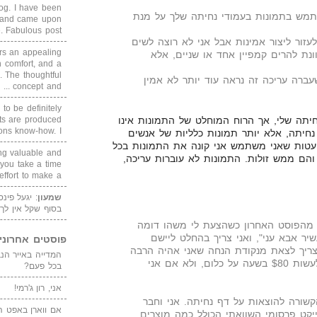
blog. I have been
מש בתמונות בעמודי נחיתה שלך על מנת
un and came upon
Fabulous post. ...
עזור ליצור אמינות אבל אני לא רוצה לשים
rs an appealing
ונת להרים קמפיין אחד או שניים, אלא
 comfort, and a
. The thoughtful
ברה עריכה זה נראה עוד יותר לא אמין
concept and ...
 to be definitely
cts are produced
יתה שלי, אך הרוח המוחלט של התמונות אינו
s know-how. I ...
חיתה, אלא יותר תמונות כלליות של אנשים
טות שאני משתמש אני קונה את התמונות בכל
ing valuable and
יני אתרים בסגנון GettyImages והם ממש זולות. התמונות לא עוברות עריכה,
 you take a time
ffort to make a ...
שמעון
: יגעל פינ
בסוף שקל אין לך
י מהפוסט האחרון כשהצעת לי משהו דומה
ר אבא עני", ואני צריך בהחלט ליישם
פוסטים אחרוני
 צריך לצאת מנקודת הנחה שאני אהיה הרבה
יותר מאושר כשאני אצליח לעשות $80 בשעה על כלום, ולא אם אני
בכל פעם?
אני, רון ג'רמי!
שורה להוצאות על דף נחיתה. אני וחבר
אם ווארן באפט ה
 על פרוייקט פרסומי השוואתי הכולל כמה מוצרים