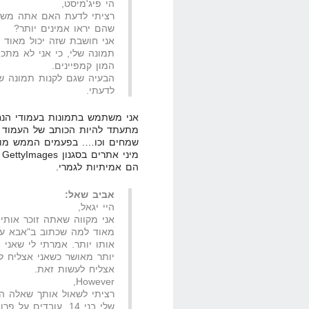
הי פיג'מיסט,
רציתי לדעת האם אתה משת
שהם יראו אמינים יותר?
אני חושבת שזה יכול מאוד ל
תמונה שלי, כי אני לא מתכו
המון קמפיינים.
הבעיה שגם לקנות תמונה שע
לדעתי.
אני משתמש בתמונות בעמודי הנח
מתעתד להיות הכותב של העמוד נ
שמחים וכו…. בפעמים הממש מוע
מ
הם אמיתיות לגמרי.
אביב שאל:
היי יגאל,
אני מקווה שאתה זוכר אות
מאוד למה שכתוב ב"אבא עשי
אותו יותר. אמרתי לי שאני
אצליח לעשות זאת.
However,
רציתי לשאול אותך שאלה הק
שלי בני 14, עובדים