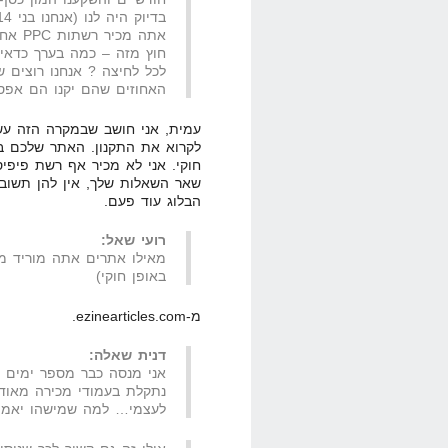
בדיוק היה לנו (אנחנו בני 14)..
אתה מכיר רשתות PPC אחרות שלא יחסמו אותנו בגלל סוג התוכן ?
חוץ מזה – כמה בערך כדאי
לכל לחיצה ? אנחנו רוצים ש
האחוזים שהם יקנו הם אפסי
עמית, אני חושב שבמקרה הזה עש
לקרוא את התקנון. האתר שלכם בה
חוקי. אני לא מכיר אף רשת פיפי
שאר השאלות שלך, אין להן תשובות
הבלוג עוד פעם.
רועי שאל:
באופן חוקי)
מ-ezinearticles.com.
דנית שאלה:
אני מנסה כבר מספר ימים ל
נתקלת בעמודי מכירה מאוד 
לעצמי… למה שמישהו יאמין 