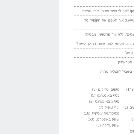
ן! לקח לי עשר שנים, אבל מצאתי…
יזינג: איך חטפנו את הקופירייטר
סים? (לא עוד פרומושן, מבטיח)
ביום שלישי, לפני שאתה הולך לישון?
ן שלי
 הטראפיק
 בשביל להצליח מחר?
טיפים וטריקים
(5)
כסף באינטרנט
(5)
מיתוג באינטרנט
(2)
ים
(1)
עוף טופיק
(7)
פסיכולוגיה עיסקית
(16)
י
שיווק באינטרנט
(53)
שיווק גרילה
(3)
ים