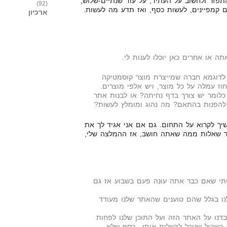
תפזר ולחשוב על העתיד, על עוד שנתיים-שלוש,
(92)
 קמפיינים, לעשות כסף, ואז תדע מה לעשות.
ארכיון
תה או אחרים כאן יוכלו לענות לי.
 לדוגמא חברה שמייצרת מוצר קוסמטיקה
כלומר יש צורך בדף נחיתה? או לבנות אתר
 להפנות בהתאם? מה נהוג ומומלץ לעשות?
יך לקרוא על התחום. גם אם אני אגיד לך את
ר שאלות ממה שאתה חושב, אז ההמלצה שלי,
תי שאם כבר אתה עונה פעם בשבוע אז גם
נו בגלל שהם טוענים שהאתר שלנו מעודד
בדנו על האתר הזה ועל התוכן שלנו לפחות
 בשביל שנוכל להעלות אותו.. כסף שלא