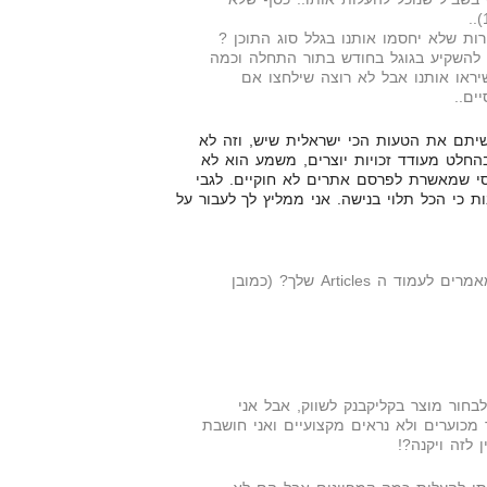
 להשקיע בגוגל בחודש בתור התחלה וכמה
יראו אותנו אבל לא רוצה שילחצו אם
ים..
יתם את הטעות הכי ישראלית שיש, וזה לא
חלט מעודד זכויות יוצרים, משמע הוא לא
סי שמאשרת לפרסם אתרים לא חוקיים. לגבי
 כי הכל תלוי בנישה. אני ממליץ לך לעבור על
מאילו אתרים אתה מוריד מאמרים לעמוד ה Articles שלך? (כמובן
בחור מוצר בקליקבנק לשווק, אבל אני
מכוערים ולא נראים מקצועיים ואני חושבת
לזה ויקנה?!