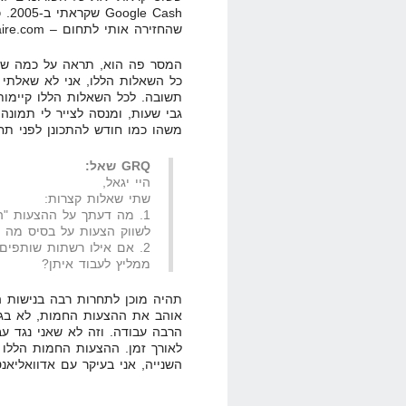
ash
שהחזירה אותי לתחום – TheNextInternetMillionaire.com.
המסר פה הוא, תראה על כמה שאלו
כל השאלות הללו, אני לא שאלתי 
תשובה. לכל השאלות הללו קיימות
גבי שעות, ומנסה לצייר לי תמונה
משהו כמו חודש להתכונן לפני תחי
GRQ שאל:
היי יגאל,
שתי שאלות קצרות:
1. מה דעתך על ההצעות "
לשווק הצעות על בסיס מה ש
2. אם אילו רשתות שותפי
ממליץ לעבוד איתן?
תהיה מוכן לתחרות רבה בנישות הל
אוהב את ההצעות החמות, לא בגל
הרבה עבודה. וזה לא שאני נגד ע
לאורך זמן. ההצעות החמות הללו 
השנייה, אני בעיקר עם אדוואליא