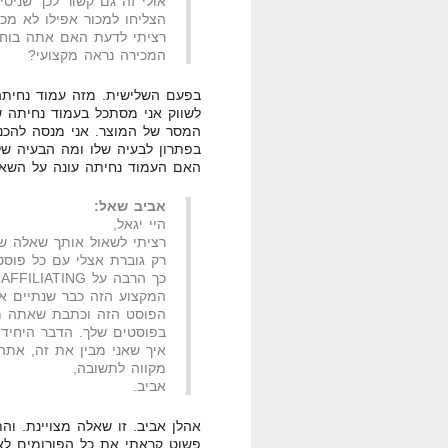
אולי זה גם קשור לכך שניס
הצליחו למכור אפילו לא מכ
רציתי לדעת האם אתה בוחר
המכירה נראה מקצועי?
בפעם השלישית. מזה עמוד נחיתה
לשווק אני מסתכל בעמוד נחיתה 
המסר של המוצר. אני מנסה להכנס
בפתרון לבעיה שלו ומה הבעיה שלו?
האם העמוד נחיתה עונה על השאל
אביב שאל:
היי יגאל,
רציתי לשאול אותך שאלה שמ
כ
המקצוע הזה כבר שנתיים א
הפוסט הזה וכתבת שאתה מת
בפוסטים שלך. הדבר היחיד ש
איך שאני מבין את זה, אתה
מקווה לתשובה,
אביב.
אהלן אביב. זו שאלה מצויינת. וה
פשוט קראתי את כל הפורומים לאור