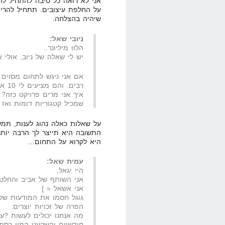
אני לא רואה כל סיבה להתחיל לה
על החלפת עיצובים. תתחיל להרים
שיהיה בהצלחה.
ניובי שאל:
הלוו מיליונר..
יש לי שאלה של ניוב, אולי א
אם אני ניגש לתחום מסוים
רבים. והם מציעים לי 10 אחוז עמלה על כל מוצר, ויש אלפי מוצרים.
איך אני מרים פרויקט כזה? 
שמכיל קטגוריות דומות ואז
על שאלות כאלה נהוג לענות, תמש
התשובה היא תייצר לך הרבה יות
היא לקרוא על התחום…
עמית שאל:
היי יגאל,
אני השותף של אביב והחלט
אני אשאל = ]
גוגל חסמו את המודעות של
הפרה של זכויות יוצרים.
מה אנחנו יכולים לעשות ?ע
חודשיים והשקענו המון כסף