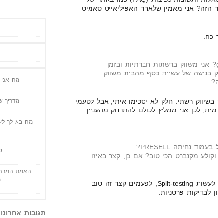
ר הזה? אני מאמין שלאחר האפיליאייט סאמיט
 כה:
הי יגאל, מה הסיפור של gdi? אני משווק ברשתות חברתיות ובזמן
ק בנישה של עשיית כסף מהבית משווק
מה אני י
ה?
מדריך שי
סק בשיווק רשתי. חלק לא יסכימו איתי, אבל לטעמי
ית, לכן אני ממליץ לכולם להתרחק מהעניין.
מה בא לך לעש
ד נחיתה PRESELL?
ט
קולע מקנברט הכי טוב? אם כן, קצר באיזו
האמת המרה 
מ
בכל PRESELL המצב שונה. צריך לעשות Split-testing, לפעמים קצר זה טוב,
ן לבדיקות פרטניות.
תגובות אחרונו