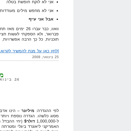
אני לא לוקח חופשת בטלה
אני לא מחפש מילים מעודדות
אבל אני עייף
וואוו, כבר עברו 6
פברואר, ולא הספקתי לעשות חצי
תוכניות, כל כך הרבה אפשרויות, 
[לחץ כאן על מנת להמשיך לקרוא..
25 בינואר, 2008
מז
24 בינואר, 2008,
לפי ההגדרה:
מיליונר
מסוג כלשהו. הגדרה נוספת ויותר 
ל-1,000,000
דולר$
(יחי ההבדל הק
האמריקני ליאונרד ביגלי ומטרתה 