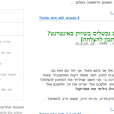
.]
9 תגובות, למה אתה מחכה?
 נכשלים בשיווק באינטרנט?
כון להצלחה]
מדריך שי
18 תגובות
.
מה אני י
ט
 אלו אני נרגש מאוד, אך יחד עם זאת גם
האמת המרה 
ינו למה). לפני מספר דקות הסתובבתי יצאתי
מ
יכה בי. אני חושב שגיליתי את המתכון להצלחה!
ו. חלקכם אולי יעריכו את זה, וחלקכם אולי
לו גיליתי את אמריקה!
.
מה חסר ל
ויקיפדיה, והייתי חייב, פשוט חייב להסתכל …
תגובות אחרונו
.]
write this article