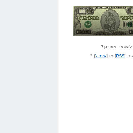
אזל קורא לעצמו
לא יודע משהו?
ונר בפיג'מה
שאל שאלה
להשאר מעודכן?
ת [
RSS
] או [
אימייל
] ?