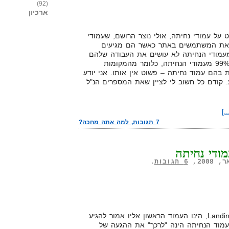
(92)
ארכיון
ל עמודי נחיתה, אולי נוצר הרושם, שעמודי
ת את המשתמשים באתר כאשר הם מגיעים
80% מעמודי הנחיתה לא עושים את העבודה שלהם
בצורה אופטימלית, ומעבר לזה כ-99% מעמודי הנחיתה, כלומר מהמקומות
 בהם עמוד נחיתה – פשוט אין אותו. אני יודע
 קודם כל חשוב לי לציין שאת המספרים הנ"ל
.]
7 תגובות, למה אתה מחכה?
ודי נחיתה
6 תגובות
.
עמוד נחיתה או באנגלית Landing Page, הינו העמוד הראשון אליו אמור להגיע
וד הנחיתה הינה "לרכך" את ההגעה של