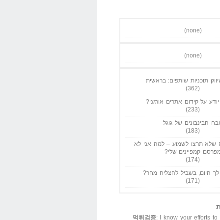
(none)
(none)
ווק תוכניות שותפים: בראשית
(362)
ודע על קידום אתרים אורגני?
(233)
בח הבינבונים של גוגל
(183)
שלא תרצו לשמוע – למה אני לא
פרסם קמפיינים שלי?
(174)
ך היום, בשביל להצליח מחר?
(171)
ת
먹튀검증
: I know your efforts to 