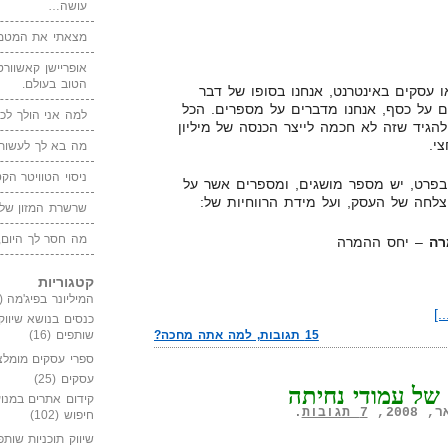
עושה…
מצאתי את המטמו
אופריישן קאשוורטי
הטוב בעולם.
 עסקים באינטרנט, אנחנו בסופו של דבר
 על כסף, אנחנו מדברים על מספרים. הכל
למה אני הולך לכנ
להגיד שזה לא חכמה לייצר הכנסה של מיליון
י.
מה בא לך לעשות 
ניסוי הטוויטר הקט
 בפרט, יש מספר מושגים, ומספרים אשר על
לחה של העסק, ועל מידת הרווחיות של:
שרשרת המזון של
מה חסר לך היום,
– יחס ההמרה
קטגוריות
המיליונר בפיג'מה
(149)
.]
כנסים בנושא שיווק
שותפים
(16)
15 תגובות, למה אתה מחכה?
ספרי עסקים מומלצ
עסקים
(25)
של עמודי נחיתה
קידום אתרים במנוע
7 תגובות
.
חיפוש
(102)
שיווק תוכניות שותפ