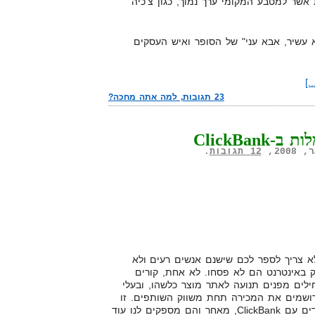
אשר למטבע המקומי ערך נמוך, כגון צ'כיה
עשיר, אבא עני" של הסופר ואיש העסקים
.]
23 תגובות, למה אתה מחכה?
-ClickBank
12 תגובות
.
א צריך לספר לכם שישנם אנשים רעים ולא
ק באינטרנט הם לא פסחו. לא אחת, קורים
לים מפנים תנועה לאתר מוצר כלשהו, ובעלי
רושמים את המכירה תחת משווק השותפים. זו
אחת הסיבות אשר בגינה אנו עובדים עם ClickBank, מאחר והם מספקים לנו עוד