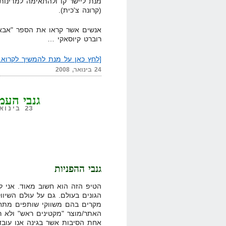
מנת ליישר קו ולהתאימה למדינות 
(קרונה צ'כית).
אנשים אשר קראו את הספר "אבא 
רוברט קיוסאקי …
[לחץ כאן על מנת להמשיך לקרוא..
24 בינואר, 2008
גנבי העמלות ב
23 בינואר, 2008,
גנבי ההפניות
הטיפ הזה הוא חשוב מאוד. אני ל
הגונים בעולם. גם על עולם השיוו
מקרים בהם משווקי שותפים מתחי
האתר/מוצר "מקטינים ראש" ולא 