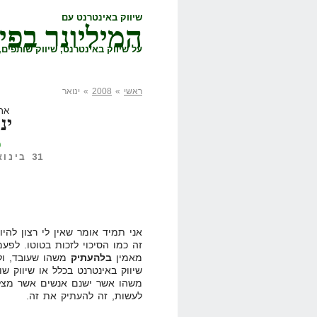
שיווק באינטרנט עם
המיליונר בפי
על שיווק באינטרנט, שיווק שותפים, 
ראשי
»
2008
» ינואר
ארכ
ינו
ק
31 בינואר, 2008,
אני תמיד אומר שאין לי רצון לה
זה כמו הסיכוי לזכות בטוטו. לפע
מאמין
בלהעתיק
משהו שעובד, ול
שיווק באינטרנט בכלל או שיווק 
משהו אשר ישנם אנשים אשר מצלי
לעשות, זה להעתיק את זה.