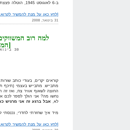
ב-6 לאוגוסט 1945, הוטלה פצצת האטום הראשונה בעולם, …
[לחץ כאן על מנת להמשיך לקרוא..
31 בינואר, 2008
למה רוב המשווקים
[המת
30 בינואר, 2008,
קוראים יקרים, בעודי כותב שורות
מתבייש. מתבייש בעצמי (תיכף תב
החוצה לשאוף אוויר צח, ואז זה ה
נחשו מה? אני הולך לספר לכם אות
לא,
אבל ברגע זה אני מרגיש כאי
מיד איך שחזרתי לחדרי, נכנסתי לו
[לחץ כאן על מנת להמשיך לקרוא..