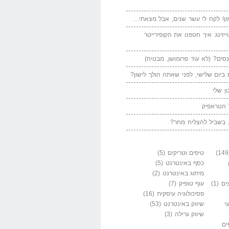
ן! לקח לי עשר שנים, אבל מצאתי…
יזינג: איך חטפנו את הקופירייטר
סים? (לא עוד פרומושן, מבטיח)
ביום שלישי, לפני שאתה הולך לישון?
ן שלי
 הטראפיק
 בשביל להצליח מחר?
טיפים וטריקים
(5)
כסף באינטרנט
(5)
מיתוג באינטרנט
(2)
ים
(1)
עוף טופיק
(7)
פסיכולוגיה עיסקית
(16)
י
שיווק באינטרנט
(53)
שיווק גרילה
(3)
ים