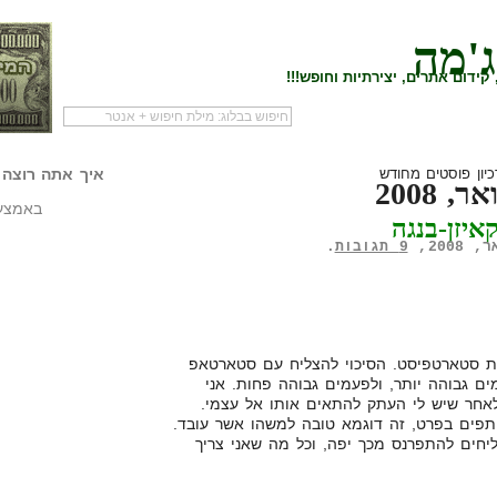
ג'מה
קידום אתרים, יצירתיות וחופש!!!
לעמוד הראשי של
להתחיל עם מדריך
מי לעז
הבלוג
שיווק שותפים
המילי
יון פוסטים מחודש
איך אתה רוצה 
אר, 2008
באמצעו
איזן-בנגה
9 תגובות
.
יות סטארטפיסט. הסיכוי להצליח עם סטארטאפ
מים גבוהה יותר, ולפעמים גבוהה פחות. אני
אחר שיש לי העתק להתאים אותו אל עצמי.
שותפים בפרט, זה דוגמא טובה למשהו אשר עובד.
חים להתפרנס מכך יפה, וכל מה שאני צריך