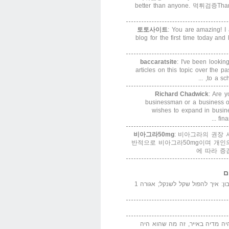
better than anyone. 먹튀검증Thank
토토사이트
: You are amazing! I 
blog for the first time today and
baccaratsite
: I've been lookin
articles on this topic over the p
to a sch
Richard Chadwick
: Are y
businessman or a business or
wishes to expand in busin
fina
비아그라50mg
: 비아그라의 권장 
반적으로 비아그라50mg이며 개인
에 따라 증
ם
המדייה באייר הנבון: איך להפול שקל לשנקל; אגורה 1
יה מדיה באייר, זה מה שהוא היה