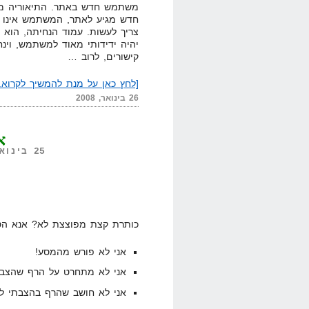
משתמש חדש באתר. התיאוריה מא
חדש מגיע לאתר, המשתמש אינו מב
צריך לעשות. עמוד הנחיתה, הוא
יהיה ידידותי מאוד למשתמש, וינח
קישורים, לרוב …
[לחץ כאן על מנת להמשיך לקרוא..
26 בינואר, 2008
א
25 בינואר, 2008,
כותרת קצת מפוצצת לא? אנא הסי
אני לא פורש מהמסע!
אני לא מתחרט על הרף שהצבת
אני לא חושב שהרף בהצבתי לע