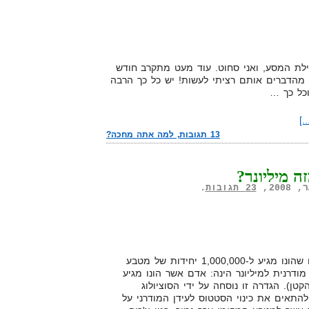
2 ימים מאז תחילת המסע, ואני סחוט. עוד מעט מתקרב חודש
 מהדברים אותם רציתי לעשות! יש כל כך הרבה
וכל כך …
.]
13 תגובות, למה אתה מחכה?
ה מיליונר?
23 תגובות
.
– הינו אדם שהונו מגיע ל-1,000,000 יחידות של מטבע
מודרנית למיליונר הינה: אדם אשר הונו מגיע
טן). הגדרה זו נוסחה על ידי הסוציולוג
להתאים את כינוי הסטטוס לעידן המודרני על