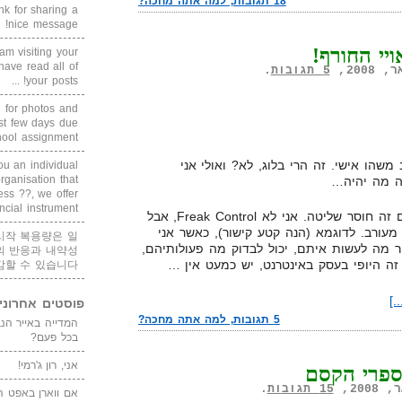
18 תגובות, למה אתה מחכה?
 for sharing a
nice message!
ויי החורף!
am visiting your
 have read all of
5 תגובות
.
your posts! ...
g for photos and
ast few days due
ool assignment, ...
משהו אישי. זה הרי בלוג, לא? ואולי אני
ou an individual
ganisation that
ה מה יהיה…
ess ??, we offer
ncial instrument ...
איך הדברים שאני הכי שונא בחיים זה חוסר שליטה. אני לא Freak Control, אבל
מעורב. לדוגמא (הנה קטע קישור), כאשר אני
시작 복용량은 일
ר מה לעשות איתם, יכול לבדוק מה פעולותיהם,
의 반응과 내약성
 זה היופי בעסק באינטרנט, יש כמעט אין …
감할 수 있습니다
.]
פוסטים אחרוני
5 תגובות, למה אתה מחכה?
בכל פעם?
אני, רון ג'רמי!
פרי הקסם
15 תגובות
.
אם ווארן באפט ה