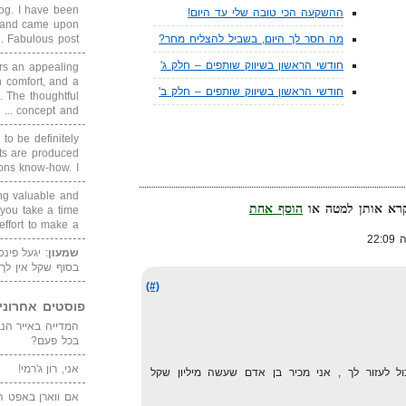
blog. I have been
ההשקעה הכי טובה שלי עד היום!
un and came upon
Fabulous post. ...
מה חסר לך היום, בשביל להצליח מחר?
חודשי הראשון בשיווק שותפים – חלק ג'
rs an appealing
 comfort, and a
חודשי הראשון בשיווק שותפים – חלק ב'
. The thoughtful
concept and ...
 to be definitely
cts are produced
s know-how. I ...
ing valuable and
הוסף אחת
 you take a time
ffort to make a ...
שמעון
: יגעל פינ
בסוף שקל אין לך
(#)
פוסטים אחרוני
בכל פעם?
אני, רון ג'רמי!
ול לעזור לך , אני מכיר בן אדם שעשה מיליון שקל
אם ווארן באפט ה