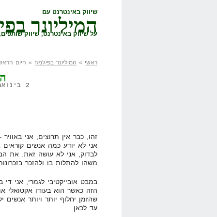
שיווק באינטרנט עם
המיליונר בפי
על שיווק באינטרנט, שיווק שותפים, 
ראשי
»
המיליונר בפיג'מה
» היום הראשו
הי
2 בינואר, 2008,
זהו, כבר אין תרוצים, אני באוויר 
אני לא יודע כמה אנשים קוראים 
לבדוק, אני לא עושה זאת. את הבל
משהו להתלות בו ולהזכר בזכרונות
במבט אובייקטיבי לגמרי, אני די
הזה כאשר הוא בעודו אקטואלי או
שהזמן יחלוף יותר ויותר אנשים י
עד לכאן.