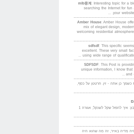
mlb중계
: Interesting topic for a 
searching the Internet for f
your website. 
Amber House
: Amber House offe
mix of elegant design, modern
welcoming residential atmosphere
sdfsdf
: This specific seems
excellent. These very small fa
using wide range of qualification
SDFSDF
: This Post is provid
unique information, I know that
and e
ס כשמך כן אתה - זין. חרטטן על כסף,
ם
המדייה באייר הנבון: איך להפול שקל לשנקל; אגורה 1
יה מדיה באייר, זה מה שהוא היה