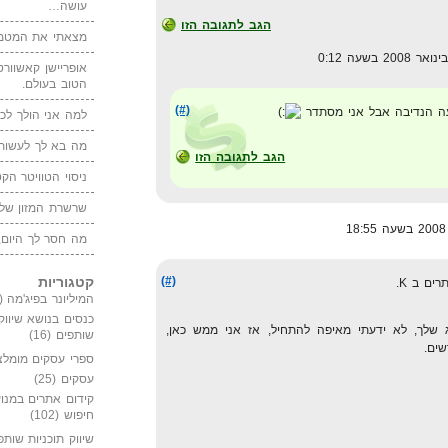
עושה…
הגב לתגובה הזו
מצאתי את המטמו
אופריישן קאשוורטי
הטוב בעולם.
(#)
ה הנדיבה אבל אני מסתדר
למה אני הולך לכנ
מה בא לך לעשות 
הגב לתגובה הזו
ניסוי הטוויטר הקט
שרשרת המזון של
מה חסר לך היום,
קטגוריות
(#)
ים ב K.
המיליונר בפיג'מה
(149)
כנסים בנושא שיווק
 שלך, לא ידעתי מאיפה להתחיל, אז אני ממש כאן,
שותפים
(16)
שים.
ספרי עסקים מומלצ
עסקים
(25)
קידום אתרים במנוע
חיפוש
(102)
שיווק תוכניות שותפ