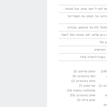
ן! לקח לי עשר שנים, אבל מצאתי…
יזינג: איך חטפנו את הקופירייטר
סים? (לא עוד פרומושן, מבטיח)
ביום שלישי, לפני שאתה הולך לישון?
ן שלי
 הטראפיק
 בשביל להצליח מחר?
טיפים וטריקים
(5)
כסף באינטרנט
(5)
מיתוג באינטרנט
(2)
ים
(1)
עוף טופיק
(7)
פסיכולוגיה עיסקית
(16)
י
שיווק באינטרנט
(53)
שיווק גרילה
(3)
ים