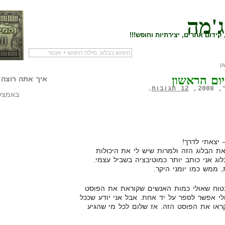
ג'מה
קידום אתרים, יצירתיות וחופש!!!
ן
לעמוד הראשי של
להתחיל עם מדריך
מי לעז
ום הראשון
הבלוג
שיווק שותפים
המילי
איך אתה רוצה 
12 תגובות
.
באמצעו
– יצאתי לדרך!
את הבלוג הזה ולמרות שיש לי את היכולות
וג אני כותב יותר כמוטיבציה בשביל עצמי.
, ממש כמו יומני היקר.
 בטוח שאולי כמות האנשים שקוראת את הפוסט
לי אפשר לספר על יד אחת. אבל אני יודע שככל
קראו את הפוסט הזה. אז שלום לכל מי שהגיע