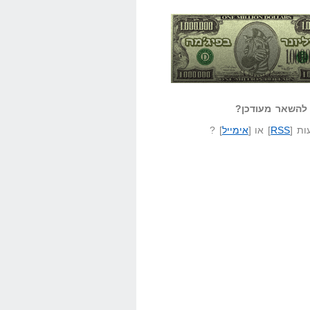
אזל קורא לעצמו
לא יודע משהו?
ונר בפיג'מה
שאל שאלה
להשאר מעודכן?
ת [
RSS
] או [
אימייל
] ?