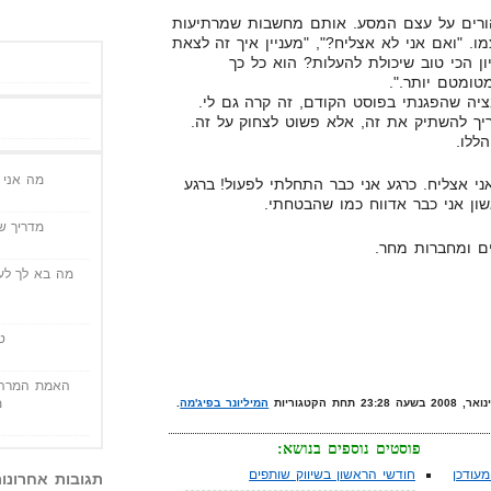
הורים על עצם המסע. אותם מחשבות שמרתיעות
. "ואם אני לא אצליח?", "מעניין איך זה לצאת
ון הכי טוב שיכולת להעלות? הוא כל כך
טומטם יותר.".
ציה שהפגנתי בפוסט הקודם, זה קרה גם לי.
ריך להשתיק את זה, אלא פשוט לצחוק על זה.
ללו.
מה אני י
ני אצליח. כרגע אני כבר התחלתי לפעול! ברגע
ן אני כבר אדווח כמו שהבטחתי.
מדריך שי
ם ומחברות מחר.
מה בא לך לעש
ט
האמת המרה 
מ
המיליונר בפיג'מה
.
פוסטים נוספים בנושא:
עודכן
חודשי הראשון בשיווק שותפים
תגובות אחרונו