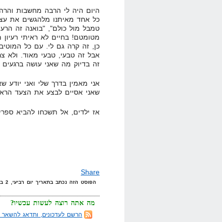
היום היה לי הרבה מחשבות והר
כל אחד מאיתנו מלהגשים את עצמו
טמבל מול כולם", "בואנה זה הרעי
מטומטם! בחיים לא ראיתי רעיון מ
כן, זה קרה גם לי. עם כל המוטיב
אבל זה טבעי, טבעי מאוד. ולא צ
זה בדיוק מה שאני עושה ברגעים ה
אני מאמין בדרך שלי ואני יודע שא
שאני אסיים לבצע את הצעד הראשו
אז ילדים, אל תשכחו להביא ספרי
Share
הפוסט הזה נכתב בתאריך יום רביעי, 2 בינואר, 2008 בשעה 23:28 תחת הקטגוריות
מה אתה רוצה לעשות עכשיו?
הרשם לעדכונים, ותדאג להשאר מ