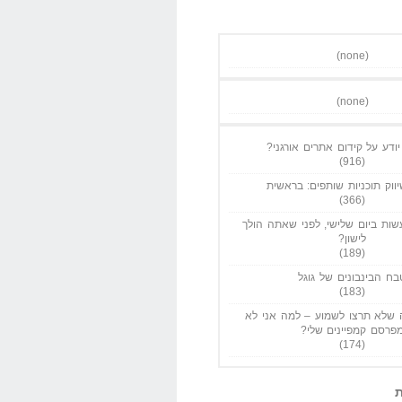
(none)
(none)
ודע על קידום אתרים אורגני?
(916)
ווק תוכניות שותפים: בראשית
(366)
ות ביום שלישי, לפני שאתה הולך
לישון?
(189)
בח הבינבונים של גוגל
(183)
שלא תרצו לשמוע – למה אני לא
פרסם קמפיינים שלי?
(174)
ת