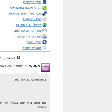
שתף בפייסבוק
תנו לי אהבה בטקנוראטי
שמור את העמוד בדלישס
דגדג - Digg it
תתקיל - Stumble It
שלח את הפוסט לחבר
להדפיס את הפוסט
שתף ושמור
להשאיר תגובה
12 תגובות... קרא אותן למטה או
אנונימי
5 בינואר 2008 בשעה 22:09
בהצלחה ברנש, ישר כוח.
אם אתה צריך עזה במיליון אני יכ
בשעה…