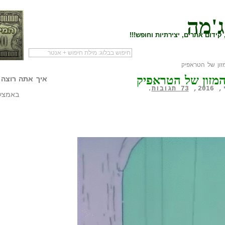
ג'מה
קידום אתרים, יצירתיות וחופש!!!
ון של הטראפיק
לעמוד הראשי של
להתחיל עם מדריך
מי לעז
זון של הטראפיק
הבלוג
שיווק שותפים
המילי
איך אתה רוצה 
73 תגובות
.
באמצעו