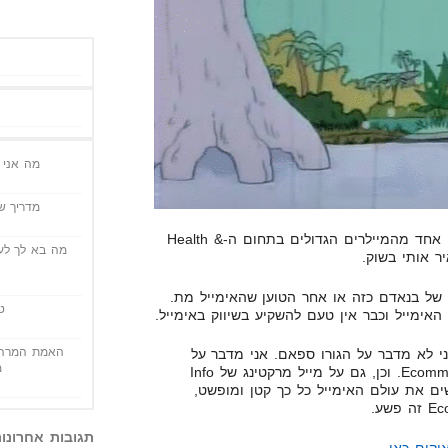
מה אני י
מדריך שי
אתמול בערב, הייתה לי שיחה עם אחד מהמיילרים הגדולים בתחום ה-Health &
מה בא לך לעש
 של בנאדם כזה או אחר הטוען שהאימייל מת.
ט
ימייל וכבר אין טעם להשקיע בשיווק באימייל.
האמת המרה 
ני לא מדבר על הגורו ספאם. אני מדבר על
מ
אמאזון, סטארטאפים ואתרי Ecommerce. וכן, גם על מייל מרקטינג של Info
ם עושים את עולם האימייל כל כך קטן ומופשט,
תגובות אחרונו