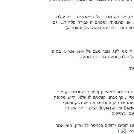
רים, אני לא מדבר על ספאמרים… זה עולם
… אני פרנואיד, וספאם זו עבירה פלילית… גם
ק בזה… גם לא בקטע של נטוורקינג)
מאחר ורוב המכירות בתחום מגיעות ממיילינג, נוצר מצב של Circle Jerk. בסופו
 כולם, וכולם כבר כנו מכולם.
מה?
 בכניסה למועדון (למרות שטכנית רק אני
סי… כך אנחנו קוראים לו שלא ירגיש מקופח
פותחים תיק ובודקים אם יש נשק ובסוף
מחליטים מי נכנס למועדון. ה-Backend על ה-Buyers שלנו, יותר איכותי
סו במיילים…
 רוסים גדולים בכניסה למועדון. הוא אמר
 שלי