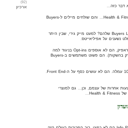
(92)
א דבר כזה…
ארכיון
יש את כל הבעלי מוצרים של Health & Fitness… והם שולחים מיילים ל-Buyers
אך מאיפה הם מקבלים את ה-Buyers List שלהם? למעט מייק גירי, שבין היתר
ט נשענים על אפיליאייטס.
אפיליאייטס כמונו שולחים להם טראפיק, הם לא אוספים Opt-ins בניגוד למה
שהגורואים מלמדים אותנו (אולי רק בהשקות). הם פשוט משתמשים ב-Buyers
יש לי Vendors שמשלמים לי 100% עמלה. הם לא עושים כסף על ה-Front End.
עות אחרות של עצמם, וכן… גם למוצרי
Heal…
עדון
שרוב האפיליאייטס של ה-Info Products הם לא כמונו. רוב המכירות בעולם הזה