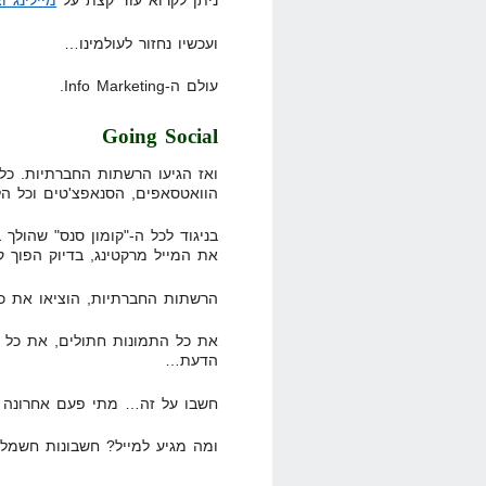
ניתן לקרוא עוד קצת על
מיילינג ו
ועכשיו נחזור לעולמינו…
עולם ה-Info Marketing.
Going Social
ואז הגיעו הרשתות החברתיות. כל 
הוואטסאפים, הסנאפצ'טים וכל הל
בניגוד לכל ה-"קומון סנס" שהול
את המייל מרקטינג, בדיוק הפוך ק
הרשתות החברתיות, הוציאו את כל
את כל התמונות חתולים, את כל 
הדעת…
חשבו על זה… מתי פעם אחרונה 
ומה מגיע למייל? חשבונות חשמל, 