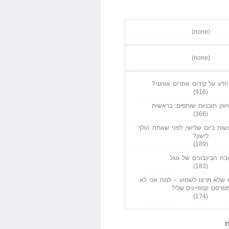
(none)
(none)
ודע על קידום אתרים אורגני?
(916)
ווק תוכניות שותפים: בראשית
(366)
ות ביום שלישי, לפני שאתה הולך
לישון?
(189)
בח הבינבונים של גוגל
(183)
שלא תרצו לשמוע – למה אני לא
פרסם קמפיינים שלי?
(174)
ת