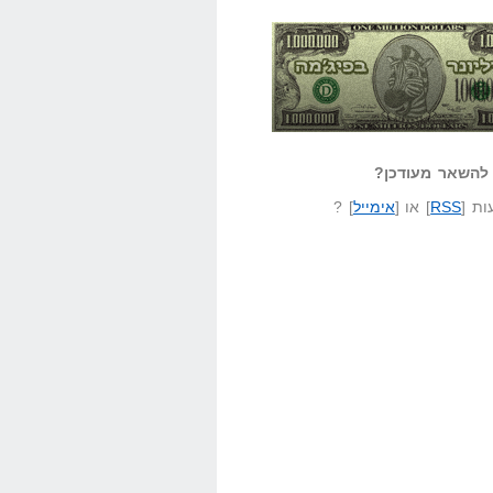
אזל קורא לעצמו
לא יודע משהו?
ונר בפיג'מה
שאל שאלה
להשאר מעודכן?
ת [
RSS
] או [
אימייל
] ?