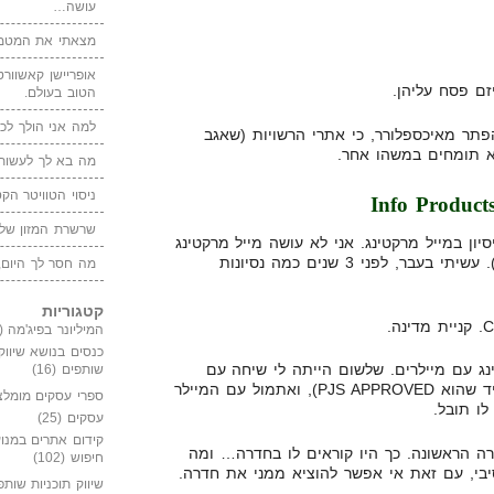
עושה…
מצאתי את המטמו
אופריישן קאשוורטי
זם פסח עליהן.
הטוב בעולם.
למה אני הולך לכנ
להפתר מאיכספלורר, כי אתרי הרשויות (שאגב
א תומחים במשהו אחר.
מה בא לך לעשות 
ניסוי הטוויטר הקט
שרשרת המזון של
יסיון במייל מרקטינג. אני לא עושה מייל מרקטינג
(לפחות לא ליום כתיבת פוסט זה). עשיתי בעבר, לפני 3 שנים כמה נסיונות
מה חסר לך היום,
קטגוריות
המיליונר בפיג'מה
(149)
כנסים בנושא שיווק
ינג עם מיילרים. שלשום הייתה לי שיחה עם
שותפים
(16)
אנדרה צ'אפרון האגדי (הגורו היחיד שהוא PJS APPROVED), ואתמול עם המיילר
ספרי עסקים מומלצ
לו תובל.
עסקים
(25)
קידום אתרים במנוע
רה הראשונה. כך היו קוראים לו בחדרה… ומה
חיפוש
(102)
בי, עם זאת אי אפשר להוציא ממני את חדרה.
שיווק תוכניות שותפ