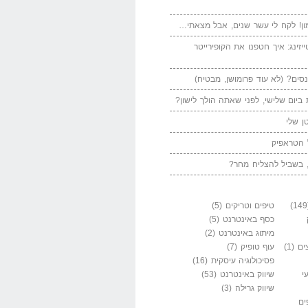
ן! לקח לי עשר שנים, אבל מצאתי…
יזינג: איך חטפנו את הקופירייטר
סים? (לא עוד פרומושן, מבטיח)
ביום שלישי, לפני שאתה הולך לישון?
ן שלי
 הטראפיק
 בשביל להצליח מחר?
טיפים וטריקים
(5)
כסף באינטרנט
(5)
מיתוג באינטרנט
(2)
ים
(1)
עוף טופיק
(7)
פסיכולוגיה עיסקית
(16)
י
שיווק באינטרנט
(53)
שיווק גרילה
(3)
ים