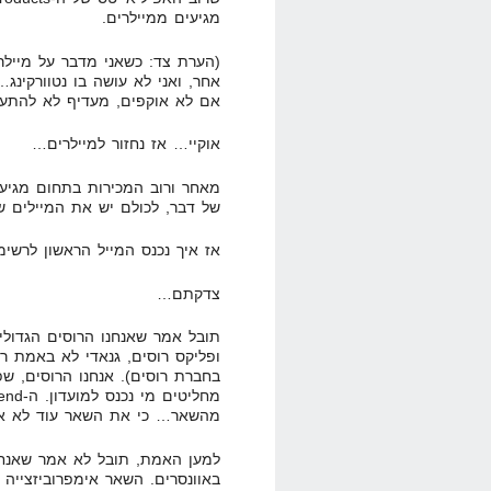
מגיעים ממיילרים.
(הערת צד: כשאני מדבר על מייל
אחר, ואני לא עושה בו נטוורקינג
אם לא אוקפים, מעדיף לא להתעס
אוקיי… אז נחזור למיילרים…
של דבר, לכולם יש את המיילים של
אז איך נכנס המייל הראשון לרשי
צדקתם…
תובל אמר שאנחנו הרוסים הגדולים
ופליקס רוסים, גנאדי לא באמת רו
בחברת רוסים). אנחנו הרוסים, ש
מהשאר… כי את השאר עוד לא אנ
למען האמת, תובל לא אמר שאנחנו
באוונסרים. השאר אימפרוביזצייה