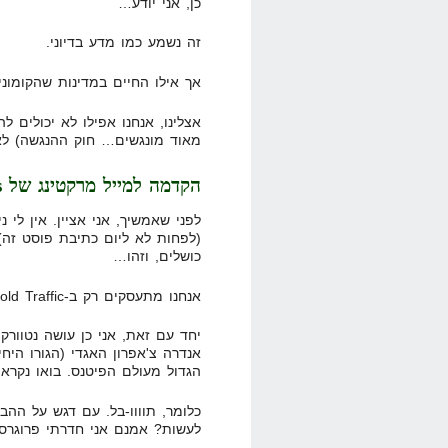
כן, אני יודע…
זה נשמע כמו מדע בדיוני.
אך אילו החיים במדינות שהקומוני
אצלינו, אנחנו אפילו לא יכולים 
מאוד מונגשים… חוק ההנגשה) ל
הקדמה למייל מרקטינג של Info Products
לפני שאמשיך, אני אציין. אין לי נ
כושלים, וזהו…
אנחנו מתעסקים רק ב-Cold Traffic. קניית מדינה.
יחד עם זאת, אני כן עושה נטוורק
הגדול מעולם הפיטנס. בואו נקרא 
כלומר, תוווו-בל. עם דגש על ההב
לעשות? אמנם אני חדרתי פרוגרסי