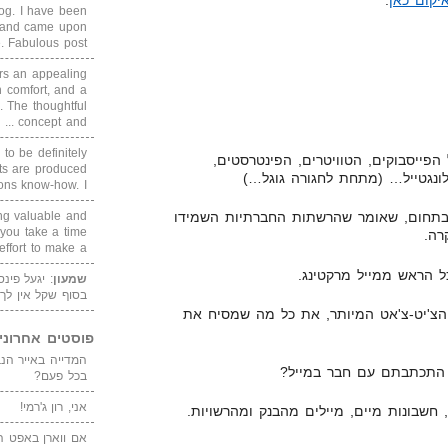
איקום כאן
.
blog. I have been
un and came upon
Fabulous post. ...
rs an appealing
 comfort, and a
. The thoughtful
concept and ...
 to be definitely
הפייסבוקים, הטוויטרים, הפינטרסטים,
cts are produced
ונגטייל… (מתחת לחגורה גוגל…)
s know-how. I ...
ing valuable and
ך בתחום, שאומר שהרשתות החברתיות השמידו
 you take a time
רה.
ffort to make a ...
 הראש ממייל מרקטינג.
שמעון
: יגעל פינ
בסוף שקל אין לך
הצ'יט-צ'אט המיותר, את כל מה שמסיח את
פוסטים אחרוני
התכתבתם עם חבר במייל?
בכל פעם?
אני, רון ג'רמי!
חשבונות מיים, מיילים מהבנק ומהרשויות.
אם ווארן באפט ה