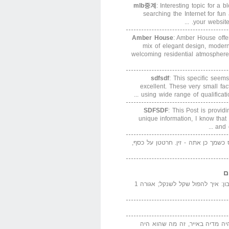
mlb중계
: Interesting topic for a 
searching the Internet for f
your website. 
Amber House
: Amber House offe
mix of elegant design, modern
welcoming residential atmosphere
sdfsdf
: This specific seems
excellent. These very small fa
using wide range of qualification
SDFSDF
: This Post is provid
unique information, I know that
and e
ס כשמך כן אתה - זין. חרטטן על כסף,
ם
המדייה באייר הנבון: איך להפול שקל לשנקל; אגורה 1
יה מדיה באייר, זה מה שהוא היה