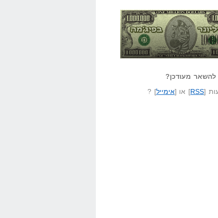
אזל קורא לעצמו
לא יודע משהו?
ונר בפיג'מה
שאל שאלה
להשאר מעודכן?
ת [
RSS
] או [
אימייל
] ?