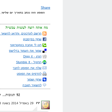
Share
הפוסט הזה נכתב בתאריך יום שלישי, 29 באפריל, 2014 בשעה 12:28 תחת הקטגוריות
מה אתה רוצה לעשות עכשיו?
הרשם לעדכונים, ותדאג להשאר מ
שתף בפייסבוק
תנו לי אהבה בטקנוראטי
שמור את העמוד בדלישס
דגדג - Digg it
תתקיל - Stumble It
שלח את הפוסט לחבר
להדפיס את הפוסט
שתף ושמור
להשאיר תגובה
92 תגובות... קרא אותן למטה או
יויו
29 באפריל 2014 בשעה 12:43