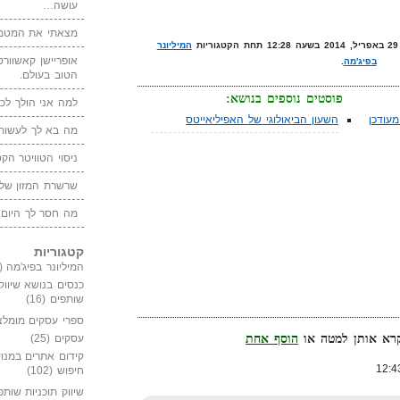
עושה…
מצאתי את המטמו
המיליונר
אופריישן קאשוורטי
בפיג'מה
.
הטוב בעולם.
פוסטים נוספים בנושא:
למה אני הולך לכנ
עודכן
השעון הביאולוגי של האפיליאייטס
מה בא לך לעשות 
ניסוי הטוויטר הקט
שרשרת המזון של
מה חסר לך היום,
קטגוריות
המיליונר בפיג'מה
(149)
כנסים בנושא שיווק
שותפים
(16)
ספרי עסקים מומלצ
הוסף אחת
עסקים
(25)
קידום אתרים במנוע
חיפוש
(102)
שיווק תוכניות שותפ