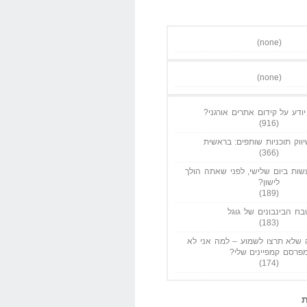
(none)
(none)
ודע על קידום אתרים אורגני?
(916)
ווק תוכניות שותפים: בראשית
(366)
ות ביום שלישי, לפני שאתה הולך
לישון?
(189)
בח הבינבונים של גוגל
(183)
שלא תרצו לשמוע – למה אני לא
פרסם קמפיינים שלי?
(174)
ת