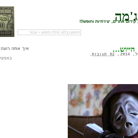
ג'מה
קידום אתרים, יצירתיות וחופש!!!
לעמוד הראשי של
להתחיל עם מדריך
מי לעז
הייוש…
הבלוג
שיווק שותפים
המילי
איך אתה רוצה 
92 תגובות
.
באמצעו