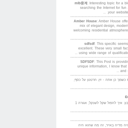
mlb중계
: Interesting topic for a 
searching the Internet for f
your website. 
Amber House
: Amber House offe
mix of elegant design, modern
welcoming residential atmosphere
sdfsdf
: This specific seems
excellent. These very small fa
using wide range of qualification
SDFSDF
: This Post is provid
unique information, I know that
and e
ס כשמך כן אתה - זין. חרטטן על כסף,
ם
המדייה באייר הנבון: איך להפול שקל לשנקל; אגורה 1
יה מדיה באייר, זה מה שהוא היה