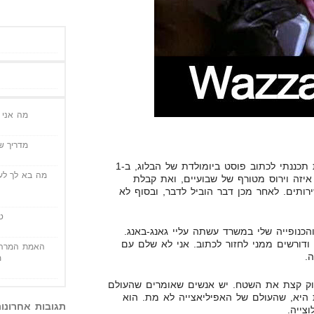
מה אני י
מדריך שי
אז הרבה זמן לא כתבתי… האמת תכננתי לכתוב פוסט ביומולדת של הבלוג, ב-1
מה בא לך לעש
קף אותי איזה וירוס מטורף של שבועיים, ואת קבלת
ותים. לאחר מכן דבר הוביל לדבר, ובסוף לא
ט
הכנופייה שלי במשרד עשתה עליי גאנג-באנג.
ודורשים ממני לחזור לכתוב. אני לא שלם עם
האמת המרה 
.
מ
וק קצת את השטח. יש אנשים שאומרים שהעולם
היא, שהעולם של האפיליאצייה לא מת. הוא
תגובות אחרונו
צייה.