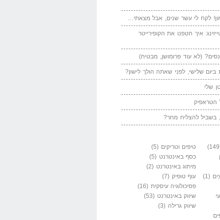
ן! לקח לי עשר שנים, אבל מצאתי…
יזינג: איך חטפנו את הקופירייטר
סים? (לא עוד פרומושן, מבטיח)
ביום שלישי, לפני שאתה הולך לישון?
ן שלי
 הטראפיק
 בשביל להצליח מחר?
טיפים וטריקים
(5)
כסף באינטרנט
(5)
מיתוג באינטרנט
(2)
ים
(1)
עוף טופיק
(7)
פסיכולוגיה עיסקית
(16)
י
שיווק באינטרנט
(53)
שיווק גרילה
(3)
ים