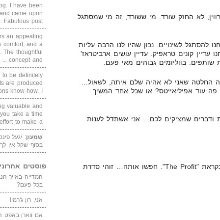
blog. I have been
un and came upon
רווין, לא החזק שורד. מי ששורד, זה מי שמסתגל
Fabulous post. ...
rs an appealing
 comfort, and a
נו להסתגל לשינויים. נכון שהיו לנו הרבה עליות
. The thoughtful
ו עדיין קונים טראפיק. עדיין עושים ארביטראז'
concept and ...
 שותפים. בווליומים גבוהים מאי פעם.
 to be definitely
שה החלטה שאני לא אהיה שלם איתה, לשאול…
cts are produced
ה עוד אפיליאייטס? או שכל אחד המשיך
s know-how. I ...
ing valuable and
 you take a time
ת ודברים שמציקים לכם… אני אשתדל לענות
ffort to make a ...
שמעון
: יגעל פינ
בסוף שקל אין לך
פוסטים אחרוני
נ.ב. אתם חייבים לראות סדרה שנקראת "The Profit". חפשו אותה… זוהי סדרת
בכל פעם?
אני, רון ג'רמי!
אם ווארן באפט ה