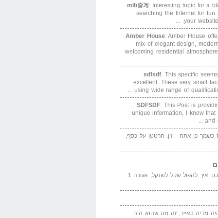
mlb중계
: Interesting topic for a 
searching the Internet for f
your website. 
Amber House
: Amber House offe
mix of elegant design, modern
welcoming residential atmosphere
sdfsdf
: This specific seems
excellent. These very small fa
using wide range of qualification
SDFSDF
: This Post is provid
unique information, I know that
and e
ס כשמך כן אתה - זין. חרטטן על כסף,
ם
המדייה באייר הנבון: איך להפול שקל לשנקל; אגורה 1
יה מדיה באייר, זה מה שהוא היה