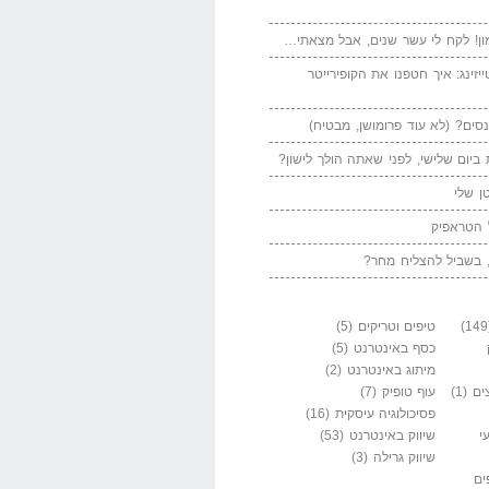
ן! לקח לי עשר שנים, אבל מצאתי…
יזינג: איך חטפנו את הקופירייטר
סים? (לא עוד פרומושן, מבטיח)
ביום שלישי, לפני שאתה הולך לישון?
ן שלי
 הטראפיק
 בשביל להצליח מחר?
טיפים וטריקים
(5)
כסף באינטרנט
(5)
מיתוג באינטרנט
(2)
ים
(1)
עוף טופיק
(7)
פסיכולוגיה עיסקית
(16)
י
שיווק באינטרנט
(53)
שיווק גרילה
(3)
ים