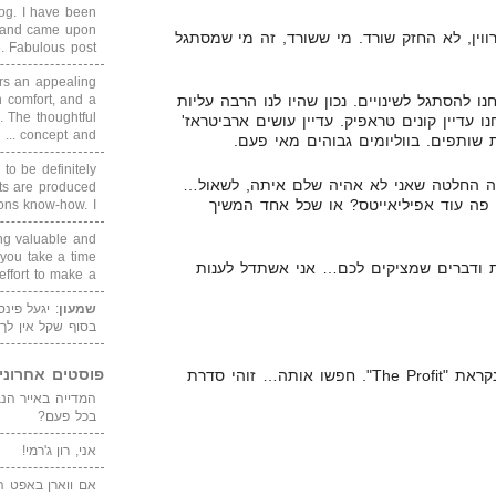
blog. I have been
un and came upon
רווין, לא החזק שורד. מי ששורד, זה מי שמסתגל
Fabulous post. ...
rs an appealing
 comfort, and a
נו להסתגל לשינויים. נכון שהיו לנו הרבה עליות
. The thoughtful
ו עדיין קונים טראפיק. עדיין עושים ארביטראז'
concept and ...
 שותפים. בווליומים גבוהים מאי פעם.
 to be definitely
שה החלטה שאני לא אהיה שלם איתה, לשאול…
cts are produced
ה עוד אפיליאייטס? או שכל אחד המשיך
s know-how. I ...
ing valuable and
 you take a time
ת ודברים שמציקים לכם… אני אשתדל לענות
ffort to make a ...
שמעון
: יגעל פינ
בסוף שקל אין לך
פוסטים אחרוני
נ.ב. אתם חייבים לראות סדרה שנקראת "The Profit". חפשו אותה… זוהי סדרת
בכל פעם?
אני, רון ג'רמי!
אם ווארן באפט ה