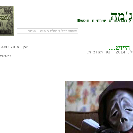
ג'מה
קידום אתרים, יצירתיות וחופש!!!
לעמוד הראשי של
להתחיל עם מדריך
מי לעז
הייוש…
הבלוג
שיווק שותפים
המילי
איך אתה רוצה 
92 תגובות
.
באמצעו