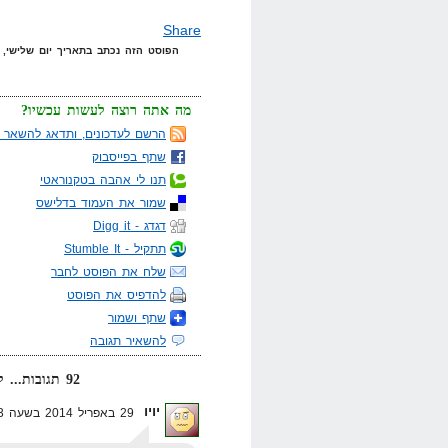
Share
הפוסט הזה נכתב בתאריך יום שלישי, 29 באפריל, 2014 בשעה 12:28 תחת הקטגוריות
מה אתה רוצה לעשות עכשיו?
הרשם לעדכונים, ותדאג להשאר מ
שתף בפייסבוק
תנו לי אהבה בטקנוראטי
שמור את העמוד בדלישס
דגדג - Digg it
תתקיל - Stumble It
שלח את הפוסט לחבר
להדפיס את הפוסט
שתף ושמור
להשאיר תגובה
92 תגובות... קרא אותן למטה או
יויו
29 באפריל 2014 בשעה 12:43