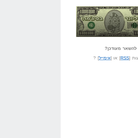
אזל קורא לעצמו
לא יודע משהו?
ונר בפיג'מה
שאל שאלה
להשאר מעודכן?
ת [
RSS
] או [
אימייל
] ?