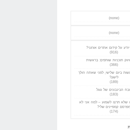
(none)
(none)
ודע על קידום אתרים אורגני?
(916)
ווק תוכניות שותפים: בראשית
(366)
ות ביום שלישי, לפני שאתה הולך
לישון?
(189)
בח הבינבונים של גוגל
(183)
שלא תרצו לשמוע – למה אני לא
פרסם קמפיינים שלי?
(174)
ת