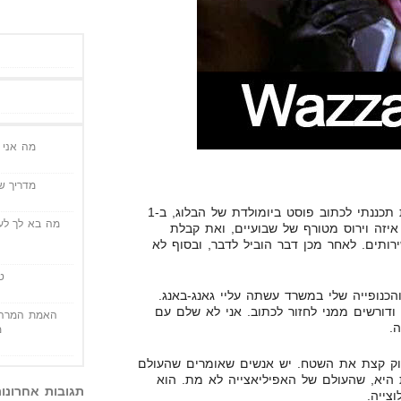
מה אני י
מדריך שי
אז הרבה זמן לא כתבתי… האמת תכננתי לכתוב פוסט ביומולדת של הבלוג, ב-1
מה בא לך לעש
קף אותי איזה וירוס מטורף של שבועיים, ואת קבלת
ותים. לאחר מכן דבר הוביל לדבר, ובסוף לא
ט
הכנופייה שלי במשרד עשתה עליי גאנג-באנג.
ודורשים ממני לחזור לכתוב. אני לא שלם עם
האמת המרה 
.
מ
וק קצת את השטח. יש אנשים שאומרים שהעולם
היא, שהעולם של האפיליאצייה לא מת. הוא
תגובות אחרונו
צייה.