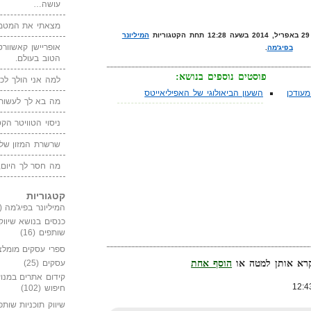
עושה…
מצאתי את המטמו
המיליונר
אופריישן קאשוורטי
בפיג'מה
.
הטוב בעולם.
פוסטים נוספים בנושא:
למה אני הולך לכנ
עודכן
השעון הביאולוגי של האפיליאייטס
מה בא לך לעשות 
ניסוי הטוויטר הקט
שרשרת המזון של
מה חסר לך היום,
קטגוריות
המיליונר בפיג'מה
(149)
כנסים בנושא שיווק
שותפים
(16)
ספרי עסקים מומלצ
הוסף אחת
עסקים
(25)
קידום אתרים במנוע
חיפוש
(102)
שיווק תוכניות שותפ