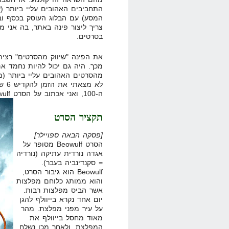
התחביבים האהובים עליי ביותר (
המסע) עם הבלוג העוסק בכסף ובש
צריך ליצור פינה באתר, בה אני 
בסרטים.
את הפינה "שיווק מהסרטים" רצית
מכך. היה גם יכול להיות נחמד א
מהסרטים האהובים עליי ביותר (מו
לא 
ה-100, ואני אכתוב על הסרט Beowulf, אחד הסרטים האחרונים אותם ראיתי.
תקציר הסרט
[פסקה הבאה ספויילר]
הסרט Beowulf מסופר על
אגדה נורדית עתיקה (נורדיה
= סקנדינביה בעבר).
Beowulf הוא גיבור הסרט,
והוא ממותג כלוחם מפלצות
אשר הביס מפלצות רבות.
יום אחד נקרא בייוולף להגן
על עיר מפני מפלצת. מהר
מאוד מחסל בייוולף את
המפלצת, ולאחר מכן נשלח