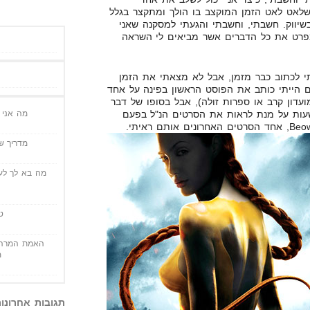
שלאט לאט הזמן המוקצב בו הולך ומתקצר בגלל
יווק. חשבתי, וחשבתי והגעתי למסקנה שאני
מפרט את כל הדברים אשר מביאים לי השראה
י לכתוב כבר מזמן, אבל לא מצאתי את הזמן
ם הייתי כותב את הפוסט הראשון בפינה על אחד
עדון קרב או ספרות זולה), אבל בסופו של דבר
מצאתי את הזמן להקדיש 6 שעות על מנת לראות את הסרטים הנ"ל בפעם
מה אני י
מדריך שי
מה בא לך לעש
ט
האמת המרה 
מ
תגובות אחרונו