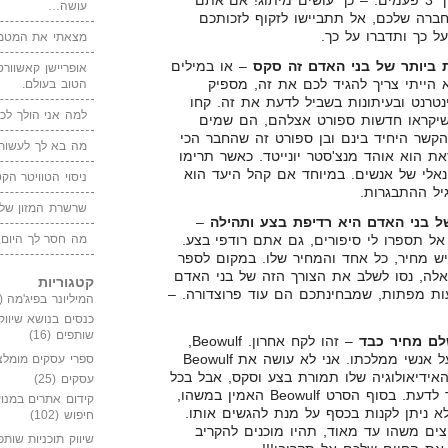
אומר, הוא מזכיר את שמו בערך 3 פעמים. – כך עושים מיתוג! אם אתם
עושה…
חברה שלכם, אל תתביישו לזקוף לזכותכם
 כך ותדברו על כך.
מצאתי את המטמו
 ביותר של בני האדם זה סקס
– או במילים
אופריישן קאשוורטי
 הייתי צריך להגיד לכם את זה, מספיק
הטוב בעולם.
נטרנט ובעיתונות בשביל לדעת את זה. קחו
למה אני הולך לכנ
שיקראו חדשות ספורט אצלהם, הם שמים
הקשר היחיד בינם ובן ספורט זה שהחבר הכי
מה בא לך לעשות 
ת הוא אוהד מנצ'סטר יונייטד. כאשר תרימו
נאלי של אנשים. במיוחד אם קהל היעד הוא
ניסוי הטוויטר הקט
יל ההתבגרות.
שרשרת המזון של
ל בני האדם היא רדיפת בצע ותהילה
–
ל תספרו לי סיפורים, גם אתם רודפי בצע.
מה חסר לך היום,
יש מחיר, כל אחד והמחיר שלו. במקום לספר
לה, נסו לשלב את הצורך הזה של בני האדם
קטגוריות
ות מפתות, שמבחינתכם הם עוד פרוצדורה. –
המיליונר בפיג'מה
(149)
כנסים בנושא שיווק
שותפים
(16)
לם מחיר כבד
– זהו לקח אחרון. Beowulf,
הקריב את חייו על מנת להגן על אנשי ממלכתו. אני לא עושה את Beowulf
ספרי עסקים מומלצ
אידיאולוגיה שלו תמורת בצע וסקס, אבל בכל
עסקים
(25)
זאת, גם לחפר על טעויות צריך לדעת. בסוף הסרט Beowulf האמין במשהו,
קידום אתרים במנוע
א ניתן לקנות בכסף על מנת להגשים אותו.
חיפוש
(102)
ים משהו עד מאוד, תהיו מוכנים להקריב
שיווק תוכניות שותפ