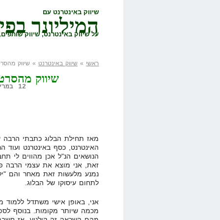
שיווק באינטרנט עם
המיליונר בפי
על שיווק באינטרנט, שיווק שותפים, 
ראשי
»
שיווק באינטרנט
» שיווק מהסרטים: ב
שיווק מהסרטים: ב
12 במרץ, 2008,
מאז תחילת הבלוג כתבתי הרבה על
האינטרנט, כסף באינטרנט ועוד הר
הנושאים הנ"ל אכן מהווים לי תחב
זאת, אני מוצא את עצמי הרבה פע
נמנע מלעשות זאת מאחר והם "ילכ
לתחום עיסוקו של הבלוג.
אני, באופן אישי משתדל ללמוד מ
מכמה שיותר מקומות. בנוסף לספ
מהם השראה זה קולנוע. אז חשבתי