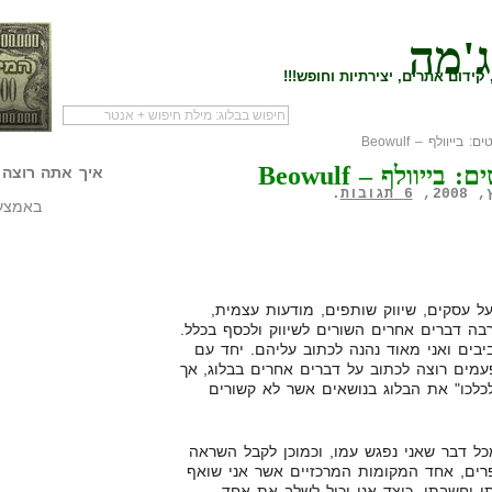
ג'מה
קידום אתרים, יצירתיות וחופש!!!
ייוולף – Beowulf
לעמוד הראשי של
להתחיל עם מדריך
מי לעז
ייוולף – Beowulf
הבלוג
שיווק שותפים
המילי
איך אתה רוצה 
6 תגובות
.
באמצעו
 עסקים, שיווק שותפים, מודעות עצמית,
בה דברים אחרים השורים לשיווק ולכסף בכלל.
יבים ואני מאוד נהנה לכתוב עליהם. יחד עם
מים רוצה לכתוב על דברים אחרים בבלוג, אך
לכו" את הבלוג בנושאים אשר לא קשורים
כל דבר שאני נפגש עמו, וכמוכן לקבל השראה
רים, אחד המקומות המרכזיים אשר אני שואף
 וחשבתי, כיצד אני יכול לשלב את אחד