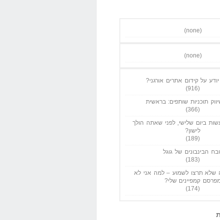
(none)
(none)
ודע על קידום אתרים אורגני?
(916)
ווק תוכניות שותפים: בראשית
(366)
ות ביום שלישי, לפני שאתה הולך
לישון?
(189)
בח הבינבונים של גוגל
(183)
שלא תרצו לשמוע – למה אני לא
פרסם קמפיינים שלי?
(174)
ת