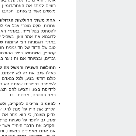
רוצים למתג את האתר/דומיין 
מעשים אשר ביצעתם. תכתבו על
אחת משתי החולשות הגדולות
אחרות, סקס מוכר! אבל אני לא
להסתכל בטלוויזיה, באתרי האי
לדוגמא את אתר וואן, בשביל 
באתר דוגמניות חצי ערומות ש
טוב של הדוד של הדוגמנית הזא
קמפיין, השתמשו ביצר ההורמו
גברים, ובמיוחד אם זה נוער בג
החולשה השנייה והמשלימה ש
כאילו שגם את זה לא ידעתם. א
כולם רודפי בצע, ולכל בנאדם 
לעצמכם סיפורים שאתם לא כא
לרדיפת בצע, ותציעו להם הצע
רמז: בונוסים, מתנות, וכו…
לפעמים צריכים להקריב, ולש
צדיק מעונה, כי הוא מחר את ה
והקריב את הדבר היחיד אשר ל
אם אתם מאמינים במשהו, ורוצ