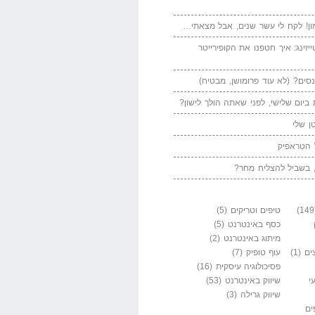
ן! לקח לי עשר שנים, אבל מצאתי…
יזינג: איך חטפנו את הקופירייטר
סים? (לא עוד פרומושן, מבטיח)
ביום שלישי, לפני שאתה הולך לישון?
ן שלי
 הטראפיק
 בשביל להצליח מחר?
טיפים וטריקים
(5)
כסף באינטרנט
(5)
מיתוג באינטרנט
(2)
ים
(1)
עוף טופיק
(7)
פסיכולוגיה עיסקית
(16)
י
שיווק באינטרנט
(53)
שיווק גרילה
(3)
ים