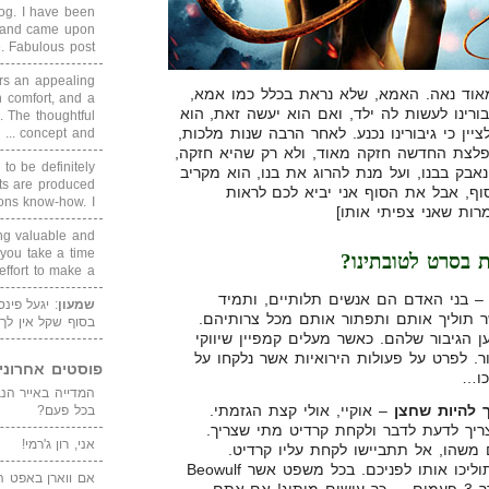
blog. I have been
un and came upon
Fabulous post. ...
rs an appealing
מאוד נאה. האמא, שלא נראת בכלל כמו אמא,
 comfort, and a
ינו לעשות לה ילד, ואם הוא יעשה זאת, הוא
. The thoughtful
יין כי גיבורינו נכנע. לאחר הרבה שנות מלכות,
concept and ...
לצת החדשה חזקה מאוד, ולא רק שהיא חזקה,
 to be definitely
ל Beowulf. בייוולף נאבק בבנו, ועל מנת להרוג את בנו, הוא מקריב
cts are produced
ף, אבל את הסוף אני יביא לכם לראות
s know-how. I ...
ות שאני צפיתי אותו]
ing valuable and
 you take a time
ת בסרט לטובתינו?
ffort to make a ...
 בני האדם הם אנשים תלותיים, ותמיד
שמעון
: יגעל פינ
ר תוליך אותם ותפתור אותם מכל צרותיהם.
בסוף שקל אין לך
 הגיבור שלהם. כאשר מעלים קמפיין שיווקי
ור. לפרט על פעולות הירואיות אשר נלקחו על
פוסטים אחרוני
כו…
 להיות שחצן
– אוקיי, אולי קצת הגזמתי.
בכל פעם?
ריך לדעת לדבר ולקחת קרדיט מתי שצריך.
אני, רון ג'רמי!
שהו, אל תתביישו לקחת עליו קרדיט.
שמכם לא ילך לפניכם אם לו תוליכו אותו לפניכם. בכל משפט אשר Beowulf
אם ווארן באפט ה