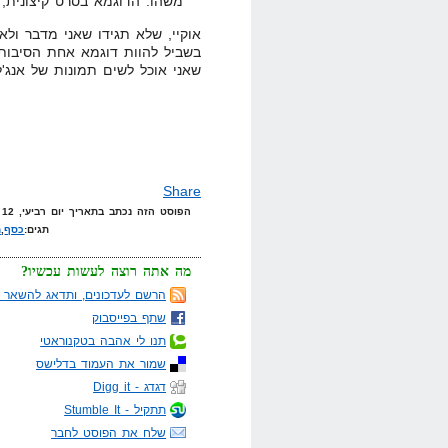
משהו. הדוגמא בסרט קיצונית, 
אוקיי, שלא תגידו שאני מדבר ולא
בשביל להוות דוגמא אחת הסיבות
שאני אוכל לשים תמונות של אנג'לי
Share
הפוסט הזה נכתב בתאריך יום רביעי, 12 במרץ, 2008 בשעה 23:13 תחת הקטגוריות
תגים:
כסף
,
מ
מה אתה רוצה לעשות עכשיו?
הרשם לעדכונים, ותדאג להשאר מ
שתף בפייסבוק
תנו לי אהבה בטקנוראטי
שמור את העמוד בדלישס
דגדג - Digg it
תתקיל - Stumble It
שלח את הפוסט לחבר