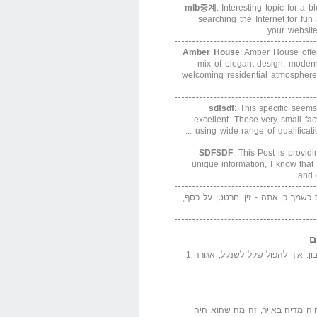
mlb중계
: Interesting topic for a 
searching the Internet for f
your website. 
Amber House
: Amber House offe
mix of elegant design, modern
welcoming residential atmosphere
sdfsdf
: This specific seems
excellent. These very small fa
using wide range of qualification
SDFSDF
: This Post is provid
unique information, I know that
and e
ס כשמך כן אתה - זין. חרטטן על כסף,
ם
המדייה באייר הנבון: איך להפול שקל לשנקל; אגורה 1
יה מדיה באייר, זה מה שהוא היה