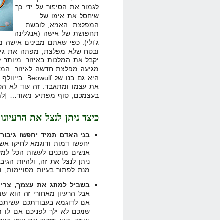
לגמור את הסיפור על ידי כך
שיחסל את אימו של
המפלצת. האמא, לובשת
תחפושת של אישה (אנג'לינה
ג'ולי). כפי שאתם מבינים אישה 
ובטח שלא מפלצת, מפתה את גיבור
יקבל את המלכות באיזור. מיותר לצ
מגיעה מפלצת חדשה לאיזור. המפ
היא גם בנו ש
את עצמו ומתאבד. זה עוד לא הסו
בעצמכם, סוף מפתיע מאוד… [למר
כיצד ניתן לנצל את הרעיונו
בני האדם תמיד יחפשו גיבור
–
יחפשו דמות ודוגמא לחיקו אש
אנשים מוכנים לעשות הכל למען
ניתן לנצל את זה, ולהיות הגיב
מנת לפתור בעיות מסויימות, ו
בשביל למתג את עצמך, צריך
אבל הרעיון מאחורי זה הוא שצ
אם לדוגמא בעבודתכם עשיתם מ