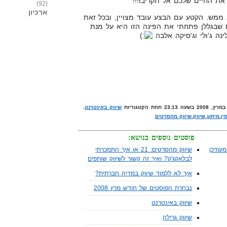
את החיים שלכם אל תקריבו!!!
(92)
ארכיון
 ממש. הקטע עם הבצע עובד מצויין, ובכל זאת
 שבגללן פתחתי את הפינה הזו היא על מנת
נה ג'ולי וג'סיקה אלבה
שיווק באינטרנט
.
ין
,
מיתוג
,
שיווק
,
שיווק מהסרטים
פוסטים נוספים בנושא:
עודכן
שיווק מהסרטים: 21 או איך התמכרתי
לבלאקג'ק? ואיך זה קשור לשיווק שותפים
איך לא ללמוד שיווק במדיה חברתית?
נבחרת הפוסטים של חודש מרץ 2008
שיווק באינטרנט
שיווק גרילה