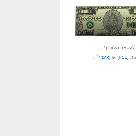
אזל קורא לעצמו
לא יודע משהו?
ונר בפיג'מה
שאל שאלה
להשאר מעודכן?
ת [
RSS
] או [
אימייל
] ?