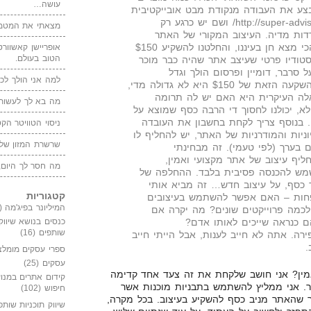
עושה…
מבצע את העבודה מנקודת מבט אובייקטיבית
כביכול. הכתובת היא http://super-adviser.net/ ושם יש כרגע רק
מצאתי את המטמו
דות מדיה. העיצוב המקורי של האתר
שנוצר ע"י השותף שלי לא הכי מצא חן בעיננו, והחלטנו להשקיע $150
אופריישן קאשוורטי
הטוב בעולם.
סטודיו פרטי שעיצב אתר שהיה כבר מוכר
 סרבר, דומיין ופרסום הולך וגדל
למה אני הולך לכנ
באדוורדס. אני די בטוח שההשקעה הזאת של $150 היא לא גדולה מדי,
ה העיקרית היא האם יש לה תרומה
מה בא לך לעשות 
א, יכולנו לחסוך די הרבה כסף שמוצא על
 בנוסף צריך לקחת בחשבון את העובדה
ניסוי הטוויטר הקט
ניות והמודרניות של האתר, יש להחליף לו
שרשרת המזון של
 בערך (לפי טעמי). זה מבחינתי
יף עיצוב של אתר מקצועי ואמין,
מה חסר לך היום,
ש להכנסה פסיבית בלבד. ההחלפה של
 כסף, על עיצוב חדש… זה מביא אותי
קטגוריות
חות – האם אפשר להשתמש בעיצובים
המיליונר בפיג'מה
(149)
 לכמה פרוייקטים שונים? מה יקרה אם
ם כנראה שייכים לאותו אדם?
כנסים בנושא שיווק
שותפים
(16)
רה. אתה לא חייב לענות, אבל הייתי חייב
.
ספרי עסקים מומלצ
עסקים
(25)
אמין? אני חושב שלקחת את זה צעד אחד קדימה
קידום אתרים במנוע
תר. אני ממליץ להשתמש בתבניות מוכנות אשר
חיפוש
(102)
חר שהאתר מניב כסף להשקיע בעיצוב. בכל מקרה,
שיווק תוכניות שותפ