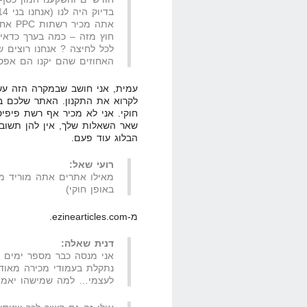
בדיוק היה לנו (אנחנו בני 14)..
אתה מכיר רשתות PPC אחרות שלא יחסמו אותנו בגלל סוג התוכן ?
חוץ מזה – כמה בערך כדאי
לכל לחיצה ? אנחנו רוצים ש
האחוזים שהם יקנו הם אפסי
עמית, אני חושב שבמקרה הזה עש
לקרוא את התקנון. האתר שלכם בה
חוקי. אני לא מכיר אף רשת פיפי
שאר השאלות שלך, אין להן תשובות
הבלוג עוד פעם.
רועי שאל:
באופן חוקי)
מ-ezinearticles.com.
דנית שאלה:
אני מנסה כבר מספר ימים ל
נתקלת בעמודי מכירה מאוד 
לעצמי… למה שמישהו יאמין 