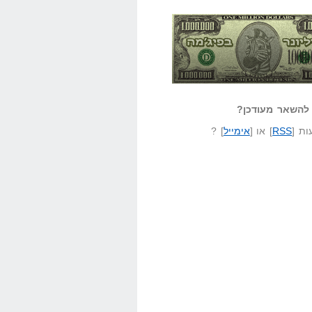
אזל קורא לעצמו
לא יודע משהו?
ונר בפיג'מה
שאל שאלה
להשאר מעודכן?
ת [
RSS
] או [
אימייל
] ?