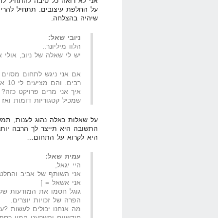
אני לא רואה כל סיבה להתחיל לה
על החלפת עיצובים. תתחיל להרים
שיהיה בהצלחה.
ניובי שאל:
הלוו מיליונר..
יש לי שאלה של ניוב, אולי א
אם אני ניגש לתחום מסוים
רבים. והם מציעים לי 10 אחוז עמלה על כל מוצר, ויש אלפי מוצרים.
איך אני מרים פרויקט כזה? 
שמכיל קטגוריות דומות ואז
על שאלות כאלה נהוג לענות, תמש
התשובה היא תייצר לך הרבה יות
היא לקרוא על התחום…
עמית שאל:
היי יגאל,
אני השותף של אביב והחלט
אני אשאל = ]
גוגל חסמו את המודעות של
הפרה של זכויות יוצרים.
מה אנחנו יכולים לעשות ?ע
חודשיים והשקענו המון כסף