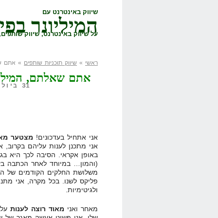
שיווק באינטרנט עם
המיליונר בפי
על שיווק באינטרנט, שיווק שותפים, 
ראשי
»
שיווק תוכניות שותפים
» אתם שאל
אתם שאלתם, המיליונ
31 ביולי, 2009,
אני אתחיל בעדכונים!
מצטער מאו
אני מתכנן לענות עליהם בקרוב, 
באופן אקראי. הסיבה לכך היא בג
משלושת החלקים הקודמים של השא
פליקס לשנו. בכל מקרה, אני מתנ
ולגיטימיות.
מאחר ואני
מאוד רוצה לענות
על ה