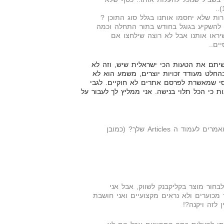
 להשקיע בגוגל בחודש בתור התחלה וכמה
יראו אותנו אבל לא רוצה שילחצו אם
ים..
יתם את הטעות הכי ישראלית שיש, וזה לא
חלט מעודד זכויות יוצרים, משמע הוא לא
סי שמאשרת לפרסם אתרים לא חוקיים. לגבי
 כי הכל תלוי בנישה. אני ממליץ לך לעבור על
מאילו אתרים אתה מוריד מאמרים לעמוד ה Articles שלך? (כמובן
בחור מוצר בקליקבנק לשווק, אבל אני
מכוערים ולא נראים מקצועיים ואני חושבת
לזה ויקנה?!