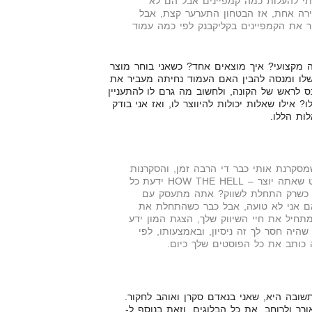
יתי להעלות כמה קמפיינים אבל הם לא
ירה אחת, אז הבטחון התערער קצת, אבל
 את הקמפיינים בקליקבנק לפי כמה עמוד
 מקצועי? איך מוצאים אחד? כשאני בוחר מוצר
שלו ומנסה להבין האם העמוד נחיתה מעביר את
 לראש של הקונה, ולחשוב מה גרם לו להתעניין
 אילו שאלות יכולות להיווצר לו, ואז אני בודק
ות הללו.
סקרנת אותי כבר די הרבה זמן, והסקרנות
רק גוברת אצלי עם כל פוסט שאתה יוצר – HOW THE HELL ידעת כל
ך הרבה על AFFILIATING כשרק התחלת לשווק? אתה מתעסק עם
ם אני לא טועה, אבל כבר כשהתחלת את
חיל את חיי השיווק שלך, הצגת המון ידע
היה חסר לך זה ניסיון, ובאמצעותו, לפי
 כותב את כל הפוסטים שלך כיום.
תשובה היא, שאני בנאדם סקרן ואוהב לחקור.
ך ולרוחב. את כל הבלוגים, וזאת בנוסף ל-