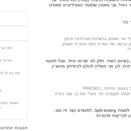
ר הזה? אני מאמין שלאחר האפיליאייט סאמיט
 כה:
הי יגאל, מה הסיפור של gdi? אני משווק ברשתות חברתיות ובזמן
ק בנישה של עשיית כסף מהבית משווק
מה אני י
ה?
מדריך שי
סק בשיווק רשתי. חלק לא יסכימו איתי, אבל לטעמי
ית, לכן אני ממליץ לכולם להתרחק מהעניין.
מה בא לך לעש
ד נחיתה PRESELL?
ט
קולע מקנברט הכי טוב? אם כן, קצר באיזו
האמת המרה 
מ
בכל PRESELL המצב שונה. צריך לעשות Split-testing, לפעמים קצר זה טוב,
ן לבדיקות פרטניות.
תגובות אחרונו