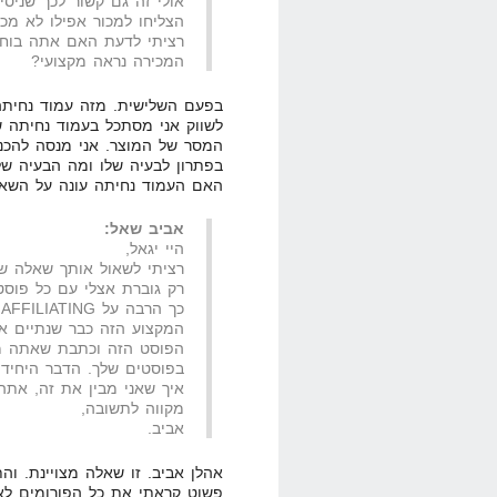
אולי זה גם קשור לכך שניס
הצליחו למכור אפילו לא מכ
רציתי לדעת האם אתה בוחר
המכירה נראה מקצועי?
בפעם השלישית. מזה עמוד נחיתה
לשווק אני מסתכל בעמוד נחיתה 
המסר של המוצר. אני מנסה להכנס
בפתרון לבעיה שלו ומה הבעיה שלו?
האם העמוד נחיתה עונה על השאל
אביב שאל:
היי יגאל,
רציתי לשאול אותך שאלה שמ
כ
המקצוע הזה כבר שנתיים א
הפוסט הזה וכתבת שאתה מת
בפוסטים שלך. הדבר היחיד ש
איך שאני מבין את זה, אתה
מקווה לתשובה,
אביב.
אהלן אביב. זו שאלה מצויינת. וה
פשוט קראתי את כל הפורומים לאור