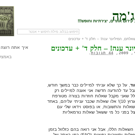
ג'מה
קידום אתרים, יצירתיות וחופש!!!
תם, המיליונר ענה! – חלק ד' + עדכונים
לעמוד הראשי של
להתחיל עם מדריך
מי לעז
ר ענה! – חלק ד' + עדכונים
הבלוג
שיווק שותפים
המילי
איך אתה רוצה 
44 תגובות
.
באמצעו
ד
, על כך שלא עניתי למיילים כבר במשך חודש,
אבל עד להודעה חדשה אני אענה למיילים רק
לל שאני מקבל שאלות חוזרות בצורה מטורפת
(והמון… במיוחד לאחר הכתבה בערוץ 10)! אלו שאלות שכבר עניתי עליהם, באחד
לות והתשובות, או בפוסט וידאו שלי עם
צל בפני כל מי ששאל שאלות נורמאליות
שאלות הללו, אבל אני רואה בהם כזלזול בזמן
שלי, אני פשוט אעשה מאגר של שאלות ותשובות נפוצות (FAQ) כמו באתר של