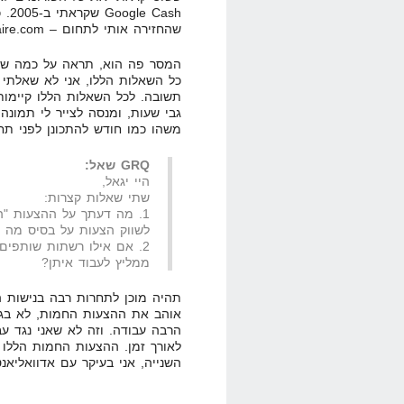
ash
שהחזירה אותי לתחום – TheNextInternetMillionaire.com.
המסר פה הוא, תראה על כמה שאלו
כל השאלות הללו, אני לא שאלתי 
תשובה. לכל השאלות הללו קיימות
גבי שעות, ומנסה לצייר לי תמונה
משהו כמו חודש להתכונן לפני תחי
GRQ שאל:
היי יגאל,
שתי שאלות קצרות:
1. מה דעתך על ההצעות "
לשווק הצעות על בסיס מה ש
2. אם אילו רשתות שותפי
ממליץ לעבוד איתן?
תהיה מוכן לתחרות רבה בנישות הל
אוהב את ההצעות החמות, לא בגל
הרבה עבודה. וזה לא שאני נגד ע
לאורך זמן. ההצעות החמות הללו 
השנייה, אני בעיקר עם אדוואליא