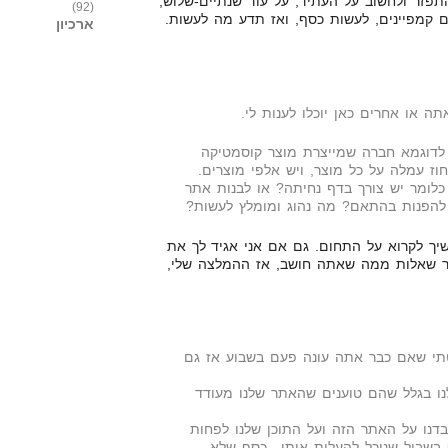
תפזר ולחשוב על העתיד, על עוד שנתיים-שלוש,
(92)
 קמפיינים, לעשות כסף, ואז תדע מה לעשות.
ארכיון
תה או אחרים כאן יוכלו לענות לי.
 לדוגמא חברה שמייצרת מוצר קוסמטיקה
כלומר יש צורך בדף נחיתה? או לבנות אתר
 להפנות בהתאם? מה נהוג ומומלץ לעשות?
יך לקרוא על התחום. גם אם אני אגיד לך את
ר שאלות ממה שאתה חושב, אז ההמלצה שלי,
תי שאם כבר אתה עונה פעם בשבוע אז גם
נו בגלל שהם טוענים שהאתר שלנו מעודד
בדנו על האתר הזה ועל התוכן שלנו לפחות
 בשביל שנוכל להעלות אותו.. כסף שלא