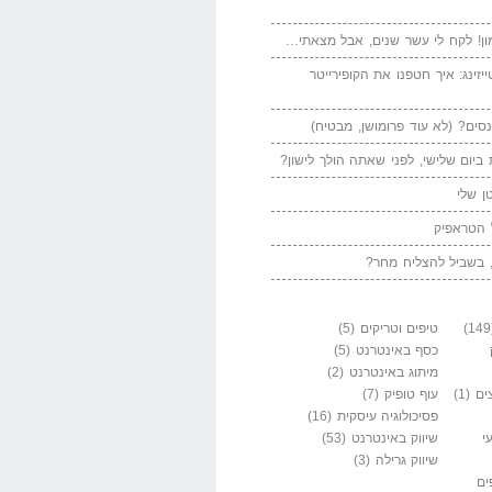
ן! לקח לי עשר שנים, אבל מצאתי…
יזינג: איך חטפנו את הקופירייטר
סים? (לא עוד פרומושן, מבטיח)
ביום שלישי, לפני שאתה הולך לישון?
ן שלי
 הטראפיק
 בשביל להצליח מחר?
טיפים וטריקים
(5)
כסף באינטרנט
(5)
מיתוג באינטרנט
(2)
ים
(1)
עוף טופיק
(7)
פסיכולוגיה עיסקית
(16)
י
שיווק באינטרנט
(53)
שיווק גרילה
(3)
ים