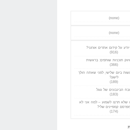
(none)
(none)
ודע על קידום אתרים אורגני?
(916)
ווק תוכניות שותפים: בראשית
(366)
ות ביום שלישי, לפני שאתה הולך
לישון?
(189)
בח הבינבונים של גוגל
(183)
שלא תרצו לשמוע – למה אני לא
פרסם קמפיינים שלי?
(174)
ת