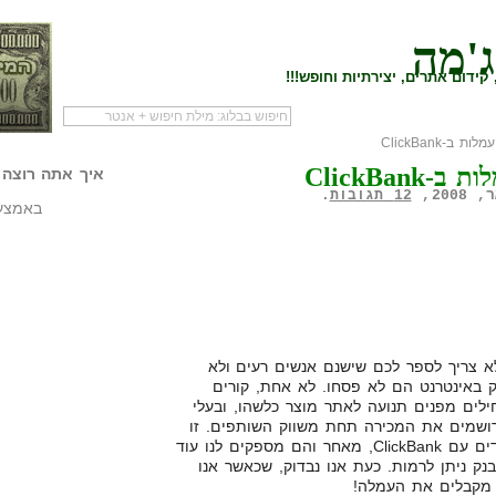
ג'מה
קידום אתרים, יצירתיות וחופש!!!
 ב-ClickBank
לעמוד הראשי של
להתחיל עם מדריך
מי לעז
-ClickBank
הבלוג
שיווק שותפים
המילי
איך אתה רוצה 
12 תגובות
.
באמצעו
א צריך לספר לכם שישנם אנשים רעים ולא
ק באינטרנט הם לא פסחו. לא אחת, קורים
לים מפנים תנועה לאתר מוצר כלשהו, ובעלי
רושמים את המכירה תחת משווק השותפים. זו
אחת הסיבות אשר בגינה אנו עובדים עם ClickBank, מאחר והם מספקים לנו עוד
נק ניתן לרמות. כעת אנו נבדוק, שכאשר אנו
 מקבלים את העמלה!