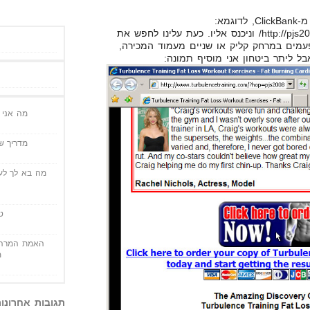
אנו ניקח את הקישור אותו קיבלנו מ-ClickBank, לדוגמא:
http://pjs2008.turbulence.hop.clickbank.net/ וניכנס אליו. כעת עלינו לחפש את
מים במרחק קליק או שניים מעמוד המכירה,
ל ליתר ביטחון אני מוסיף תמונה:
מה אני י
מדריך שי
מה בא לך לעש
ט
האמת המרה 
מ
תגובות אחרונו