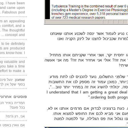
blog. I have been
un and came upon
Fabulous post. ...
rs an appealing
 comfort, and a
. The thoughtful
 נגיע לעמוד אשר ינסה לשכנע אותנו שאנחנו
concept and ...
רות שכביכול לחצנו על לינק הקניה ואנו
 to be definitely
cts are produced
s know-how. I ...
יחסית יקר, ושני אחרי שקניתם אותו מתחיל
ך את זה? אולי אני אחזיר את זה? מה אני אעשה
ing valuable and
יתי!
 you take a time
ffort to make a ...
שלפני התשלום, נועד להכניס לנו לתת מודע
שמעון
: יגעל פינ
יותר, כמוכן עמוד זה מספק לנו את התשובות
בסוף שקל אין לך
אסה, יכולתי להשיג את זה במחיר יותר טוב…",
I understand that I am getting a great deal and
פוסטים אחרוני
ordering both progra
בכל פעם?
. כעת ברצונינו לבדוק אם מרמים אותנו או לא,
עם אני מביא לכם את החופש למצוא אותו.
אני, רון ג'רמי!
נו נגלול את פס הגלילה, עד ללמטה למטה
.
אם ווארן באפט ה