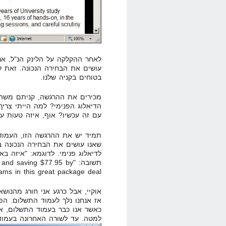
לאחר ההקלקה על הלינק הנ"ל, אנו
עושים את הבחירה הנכונה. זאת למ
בטוחים בקניה שלנו.
מכירים את ההרגשה, קניתם משהו 
הדיאלוג הפנימי? למה הייתי צרי
עם זה עכשיו? אוף, איזה טעות עש
תמיד יש את ההרגשה הזו, העמוד 
שאנו עושים את הבחירה הנכונה ב
לדיאלוג פנימי. לדוגמא: "איזה ב
תשובה: " saving $77.95 by
ms in this great package deal."
אוקיי, אבל כרגע אני חורג מהנושא
אז אנחנו נלך לעמוד התשלום. הפ
כאשר אנו כבר בעמוד התשלום, א
למטה. עד לשורה האחרונה בעמוד