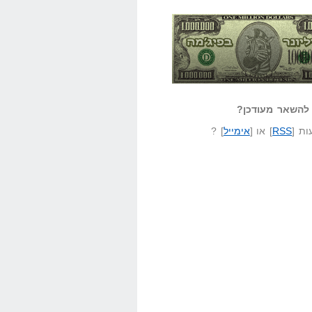
אזל קורא לעצמו
לא יודע משהו?
ונר בפיג'מה
שאל שאלה
להשאר מעודכן?
ת [
RSS
] או [
אימייל
] ?