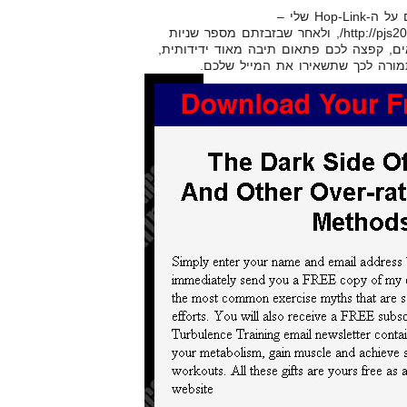
בוודאי שמתם לב שכאשר נכנסתם על ה-Hop-Link שלי –
http://pjs2008.turbulence.hop.clickbank.net/, ולאחר שבזבזתם מספר שניות
ם, קפצה לכם פתאום תיבה מאוד ידידותית,
ורה לכך שתשאירו את המייל שלכם.