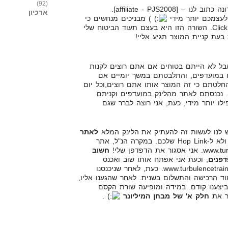
(92)
[affiliate - PJS2008].
ארכיון
עצמכם יותר מידי
) מבניכים מנחשים כי
PJS2008, הינו הכינו שלי ב-ClickBank. השורה הזו היא בעצם תעוד הביטוח שלי
ל לא הייתם בטוחים אם אתם רוצים לקנות
ו במועדפים, והתלבטתם במשך יומיים אם
חלטתם כי זה המוצר אותו אתם רוצים,וכל יום
ם. נכנסתם לאתר מהלינק במועדפים וקניתם
לו יותר מידי, כעת, אני רוצה לברר שגם
 לנו לעשות זה להעתיק את הלינק המלא
לאתר
, עם הדגשה לאתר המוצר ולא ל-Hop Link שלכם. במקרה הנ"ל, אתר
חשוב
דפנים
, וכעת אני אפתח אותו שוב ואכנס
לכתובת המוצר, לדוגמא www.turbulencetraining.com. כעת, לאחר שניכנסנו
ד הרכישה והתשלום בשנית. לאחר שהגענו אליו,
יצענו קודם. במידה ומופיעה שורת הקסם
חלק א' של מבחן המיליונר
.