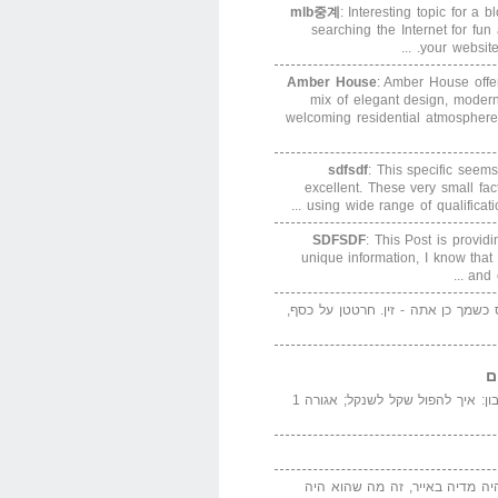
mlb중계
: Interesting topic for a 
searching the Internet for f
your website. 
Amber House
: Amber House offe
mix of elegant design, modern
welcoming residential atmosphere
sdfsdf
: This specific seems
excellent. These very small fa
using wide range of qualification
SDFSDF
: This Post is provid
unique information, I know that
and e
ס כשמך כן אתה - זין. חרטטן על כסף,
ם
המדייה באייר הנבון: איך להפול שקל לשנקל; אגורה 1
יה מדיה באייר, זה מה שהוא היה