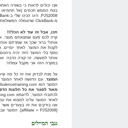
אנו יכולים לראות כי בשורה האחרונה כתוב לנו – 
בטח הממש חכמים (אל תחמיאו ל
מ-ClickBank שהעמלה המשולמת בעת קניית המוצר תגיע אליי!
חכו, אבל זה עוד לא הכל!!!
קרה לכם פעם שמצאתם מוצר, אב
אותו? ברור שכן! אז שמרתם אות
לקנות את המוצר. לאחר יומיים, ה
נוסף בלי המוצר הזה יהיה גיהנו
אותו! למעשה, זה קורה הרבה. אפי
במקרה הזה אני מקבל עמלה!
על מנת לבדוק את זה כל מה שיש
המוצר
המוצר הוא www.turbulencetraining.com. אני אסגור את הדפדפן שלי!
מאוד לסגור את כל חלונות הדפ
לאתר המוצר עלינו למצוא את עמו
אנו בודקים את זה בצעדים אשר ב
[affiliate = PJS2008], המוצר עבר את
גנבי המיילים