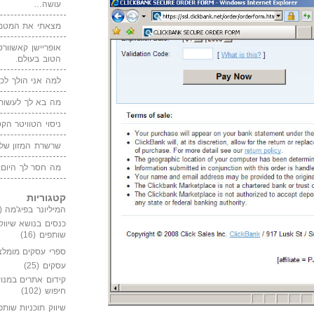
עושה…
מצאתי את המטמו
אופריישן קאשוורטי
הטוב בעולם.
למה אני הולך לכנ
מה בא לך לעשות 
ניסוי הטוויטר הקט
שרשרת המזון של
מה חסר לך היום,
קטגוריות
המיליונר בפיג'מה
(149)
כנסים בנושא שיווק
שותפים
(16)
ספרי עסקים מומלצ
עסקים
(25)
קידום אתרים במנוע
חיפוש
(102)
שיווק תוכניות שותפ