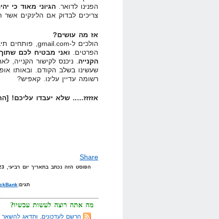
הפנינו לדואר.
הגיוני מאוד כי יה
צריכים לבדוק אם הלינקים אשר ה
אז מה עושים?
הפרטים.
הקנייה
. ניכנס לקישור הקנייה, 
שעשינו בשלב הקודם. ובאותו אופן
רשומה עדיין עלינו. קאפיש?
אזזזז….. שלא יעבדו עליכם! [ה
Share
הפוסט הזה נכתב בתאריך יום רביעי, 23 בינואר, 2008 בשעה 23:42 תחת הקטגוריות
תגים:
ickBank
מה אתה רוצה לעשות עכשיו?
הרשם לעדכונים, ותדאג להשאר מ