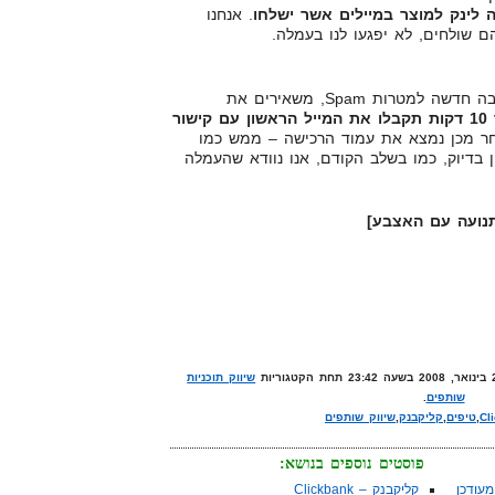
יה לינק למוצר במיילים אשר ישלחו
. אנחנו
ם שולחים, לא יפגעו לנו בעמלה.
הולכים ל-gmail.com, פותחים תיבה חדשה למטרות Spam, משאירים את
ואני מבטיח לכם שתוך 10 דקות תקבלו את המייל הראשון עם קישור
לאחר מכן נמצא את עמוד הרכישה – ממש כמו
 בדיוק, כמו בשלב הקודם, אנו נוודא שהעמלה
תנועה עם האצבע]
שיווק תוכניות
שותפים
.
Cl
,
טיפים
,
קליקבנק
,
שיווק שותפים
פוסטים נוספים בנושא:
עודכן
קליקבנק – Clickbank