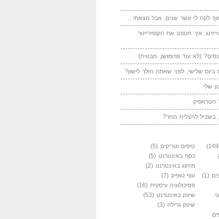
ן! לקח לי עשר שנים, אבל מצאתי…
יזינג: איך חטפנו את הקופירייטר
סים? (לא עוד פרומושן, מבטיח)
ביום שלישי, לפני שאתה הולך לישון?
ן שלי
 הטראפיק
 בשביל להצליח מחר?
טיפים וטריקים
(5)
כסף באינטרנט
(5)
מיתוג באינטרנט
(2)
ים
(1)
עוף טופיק
(7)
פסיכולוגיה עיסקית
(16)
י
שיווק באינטרנט
(53)
שיווק גרילה
(3)
ים