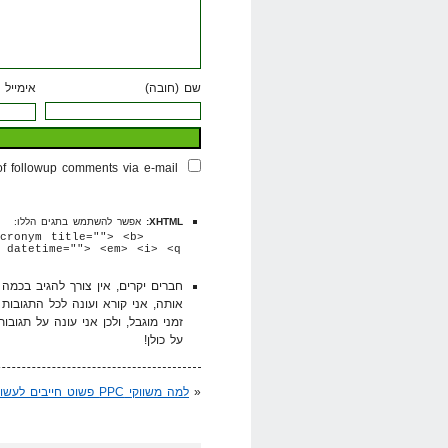
שם (חובה)
אימייל 
of followup comments via e-mail
XHTML:
אפשר להשתמש בתגים הללו:
cronym title=""> <b>
 datetime=""> <em> <i> <q
חברים יקרים, אין צורך להגיב בכמ
אותה, אני קורא ועונה לכל התגובות
זמני מוגבל, ולכן אני עונה על תגובו
על כולן!
«
למה משווקי PPC פשוט חייבים לעשות גם SEO?