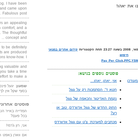
blog. I have been
ו את יאהו!
un and came upon
Fabulous post. ...
rs an appealing
 comfort, and a
. The thoughtful
concept and ...
 to be definitely
קידום אתרים במנועי
cts are produced
חיפוש
.
s know-how. I ...
Pay Per Click
,
PPC
,
YS
ing valuable and
 you take a time
פוסטים נוספים בנושא:
ffort to make a ...
עודכן
אוי, יאהו, יאהו…
שמעון
: יגעל פינ
חטא ד': הסתמכות רק על גוגל
בסוף שקל אין לך
נקמת האדיטור והכאפה של גוגל
פוסטים אחרוני
החוק החדש של גוגל אדוורדס, טוב או
רע?
בכל פעם?
מכתבים למערכת: צ'ט עם גוגל אדוורדס
אני, רון ג'רמי!
אם ווארן באפט ה