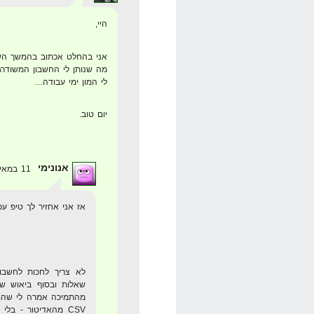
היי,
אני בהחלט אכתוב בהמשך השבו
מה שנותן לי החשבון המשודרג,
לי המון ימי עבודה…
יום טוב.
אנונימי
11 במאי 2008 בשעה 14:06
אז אני אחזיר לך טיפ ע
לא צריך לחכות לחשבון
שאלות ובסוף ביאוש שא
מהתמיכה אמרה לי שהם
CSV מהאדיטור - בל