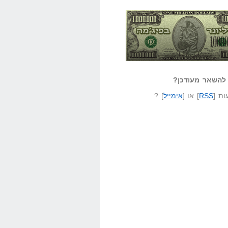
אזל קורא לעצמו
לא יודע משהו?
ונר בפיג'מה
שאל שאלה
להשאר מעודכן?
ת [
RSS
] או [
אימייל
] ?