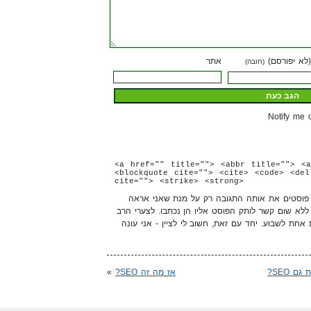
(לא יפורסם)
אתר
(חובה)
Notify me 
<a href="" title=""> <abbr title=""> <a
<blockquote cite=""> <cite> <code> <del
cite=""> <strike> <strong>
ה פוסטים את אותה התגובה רק על מנת שאני אראה
 ללא שום קשר לותק הפוסט אליו הן נכתבו. לצערי הרב
ת אחת לשבוע. יחד עם זאת, חשוב לי לציין - אני עונה
אז מה זה SEO?
»