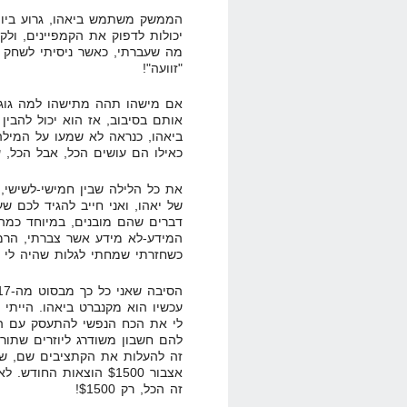
הממשק משתמש ביאהו, גרוע ביות
יכולות לדפוק את הקמפיינים, ול
"זוועה"!
אם מישהו תהה מתישהו למה גוגל
כאילו הם עושים הכל, אבל הכל, על מנ
את כל הלילה שבין חמישי-לשישי,
של יאהו, ואני חייב להגיד לכם ש
דברים שהם מובנים, במיוחד כמה
המידע-לא מידע אשר צברתי, הרמתי
כשחזרתי שמחתי לגלות שהיה לי רווח של $17 מיאהו אתמול… (
עכשיו הוא מקנברט ביאהו. הייתי 
לי את הכח הנפשי להתעסק עם החר
להם חשבון משודרג ליוזרים שתור
אצבור $1500 הוצאות החודש. לאחר מכן, אני אתקבל לתכנית הזהב שלהם
זה הכל, רק $1500!