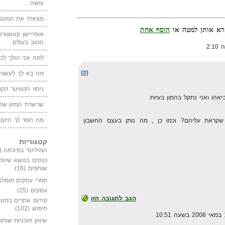
עושה…
מצאתי את המטמו
הוסף אחת
אופריישן קאשוורטי
הטוב בעולם.
למה אני הולך לכנ
(#)
מה בא לך לעשות 
ניסוי הטוויטר הקט
אהו ואני נתקל בהמון בעיות.
שרשרת המזון של
מה חסר לך היום,
קראת עליהם? וכמו כן , מה נותן בעצם החשבון
קטגוריות
המיליונר בפיג'מה
(149)
כנסים בנושא שיווק
שותפים
(16)
ספרי עסקים מומלצ
עסקים
(25)
הגב לתגובה הזו
קידום אתרים במנוע
חיפוש
(102)
שיווק תוכניות שותפ