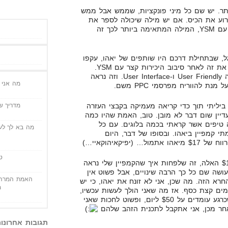
ר. יש שם כל מיני פונקציות, שממש אבל ממש
קרוע את הכיס. אם יש מילה שיכולה לספר את
מה שעברתי, כאשר ניסיתי לשחק עם YSM, המילה המתאימה ביותר לכך זה
, שבתחילת דרכם היו שותפים של יאהו, עקפו
אותם בסיבוב, אז הוא יכול להבין את זה לאחר סיבוב היכירות קצר עם YSM.
ביאהו, כנראה לא שמעו על המילה User Friendly ו-User Interface. וזה נראה
מה אני י
ת להווריח מפרסמי PPC משם.
מדריך שי
 ביליתי תוך כדי קריאה מעמיקה בקבצי העזרה
עדיין שום דבר לא מובן. טוב, האמת שהיו כמה
 טיפים אשר קראתי בכמה בלוגים. עם כל
מה בא לך לעש
 קמפיין ביאהו. ובסופו של דבר, היום
יפיקאיהוקאיי…)
ט
הסיבה שאני כל כך מבסוט מה-$17 האלה, זה שלפחות איך שהקמפיין שלי נראה
עושה שם כל כך הרבה שינויים, אבל פשוט אין
האמת המרה 
א הזה. מה שכן, אני לא זונח את יאהו, כי יש
מ
מים קצת כסף. אז מה שאני הולך לעשות עכשיו,
זה להעלות את הקתציבים שם, שכרגע עומדים על $50 ליום, ופשוט לחכות שאני
תגובות אחרונו