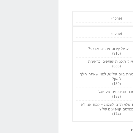
(none)
(none)
ודע על קידום אתרים אורגני?
(916)
ווק תוכניות שותפים: בראשית
(366)
ות ביום שלישי, לפני שאתה הולך
לישון?
(189)
בח הבינבונים של גוגל
(183)
שלא תרצו לשמוע – למה אני לא
פרסם קמפיינים שלי?
(174)
ת