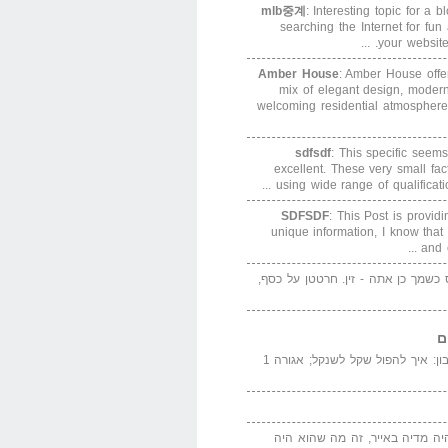
mlb중계
: Interesting topic for a 
searching the Internet for f
your website. 
Amber House
: Amber House offe
mix of elegant design, modern
welcoming residential atmosphere
sdfsdf
: This specific seems
excellent. These very small fa
using wide range of qualification
SDFSDF
: This Post is provid
unique information, I know that
and e
ס כשמך כן אתה - זין. חרטטן על כסף,
ם
המדייה באייר הנבון: איך להפול שקל לשנקל; אגורה 1
יה מדיה באייר, זה מה שהוא היה