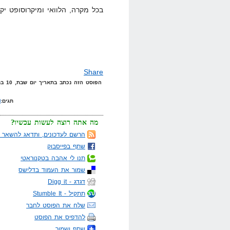
בכל מקרה, הלוואי ומיקרוסופט יקנ
Share
הפוסט הזה נכתב בתאריך יום שבת, 10 במאי, 2008 בשעה 23:27 תחת הקטגוריות
תגים:
M
מה אתה רוצה לעשות עכשיו?
הרשם לעדכונים, ותדאג להשאר מ
שתף בפייסבוק
תנו לי אהבה בטקנוראטי
שמור את העמוד בדלישס
דגדג - Digg it
תתקיל - Stumble It
שלח את הפוסט לחבר
להדפיס את הפוסט
שתף ושמור