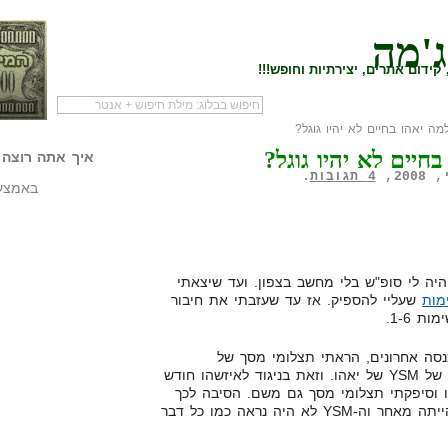
ג'מה
קידום אתרים, יצירתיות וחופש!!!
ה יאהו בחיים לא יהיו גוגל?
לעמוד הראשי של
להתחיל עם מדריך
מי לעז
חיים לא יהיו גוגל?
הבלוג
שיווק שותפים
המילי
איך אתה רוצה 
4 תגובות
.
באמצעו
היה לי סופ"ש בלי מחשב בצפון. ועד שיצאתי
מות
שעליי להספיק. אז עד שעזבתי את חיבור
 1-6.
נסה אחרונים, הראתי תצלומי מסך של
AdCenter ושל גוגל אדוורדס, ולא של YSM של יאהו. וזאת בניגוד לאיזשהו חודש
 וסיפקתי תצלומי מסך גם משם. הסיבה לכך
שבגינה הפסקתי לפרסם ביאהו, הייתה מאחר וה-YSM לא היה נראה כמו כל דבר