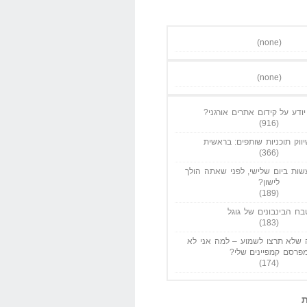
(none)
(none)
ודע על קידום אתרים אורגני?
(916)
ווק תוכניות שותפים: בראשית
(366)
ות ביום שלישי, לפני שאתה הולך
לישון?
(189)
בח הבינבונים של גוגל
(183)
שלא תרצו לשמוע – למה אני לא
פרסם קמפיינים שלי?
(174)
ת