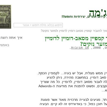
ג'מה
קידום אתרים, יצירתיות וחופש!!!
יך להעביר קמפיין מסאב-דומיין לדומיין ולמזער נזקים?
לעמוד הראשי של
להתחיל עם מדריך
מי לעז
קמפיין מסאב-דומיין לדומיין
הבלוג
שיווק שותפים
המילי
איך אתה רוצה 
מזער נזקים?
באמצעו
15 תגובות
.
ין ממש מצליח, אבל יש בעיה… לקמפיין הכסף,
סאב דומיין. במחשבה מהירה, ניתן להגיע
 לעבור מסאב דומיין, לדומיין. כל מה שצריך
לעשות זה סה"כ להעביר את כל הקבצים, ופשוט להפנות את מודעות ה-Adwords
לא…
ר, מגיעים לבעייה מרכזית מאוד אשר פוגעת
י לא מדבר על תוכן כפול, כי באדוורדס זה לא קיים. הבעיה