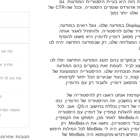
 הזה היא בעיית היסטוריית המודעות. גם
למודעות יש QS, וגם עבור מודעות אדוורדס שומרים היסטוריה, וככל שה-CTR של
לנו יותר נמוך.
ברגע שאנחנו משנים את ה-Display URL במודעה שלנו, גוגל רואים במודעה,
ד שלום להיסטוריה, ולהתחיל לאגור אותה
ן מסאב דומיין לדומיין היא פשוט להוסיף
 המצליחה שלנו, רק שבמודעה החדשה יהיה לנו
.
מה אני י
ר ובמקרים בהם תוצג המודעה החדשה יפלו לנו
מדריך שי
והמחיר הממוצע לביד. לעומת זאת במקרים בהם המודעה
אות הנוכחיות שלנו. ההיסטורייה הממוצעת של
קצת, כי בעוד שבועיים הכל יחזור לקדמותו.
מה בא לך לעש
מהסאב דומיין, ולעבוד רק עם הדומיין.
דמת אנחנו דאגנו רק להיסטורייה של
ט
יא בחשבון. וזה ההיסטוריה של הדומיין. כמו
שסיפרתי לכם בעבר, גם היסטוריה של דומיין נכללת בחישוב ה-QS. אגב, לכל
האמת המרה 
ו להעלות קמפיין על דומיין עם היסטוריה
מ
גרועה, ותרשמו לעצמכם בצד את ה-MinBids. לאחר מכן, תמחקו את הקמפיין,
ותצרו אחד חדש, על דומיין חדש (בלי היסטוריה), ותשוו את ה-MinBids. רק
שלשום ערכתי את הניסוי הזה. בדומיין הגרוע היה לי MinBids לכל המילות חיפוש
של $0.2, לעומת זאת עם הדומיין החדש-דנדש-מהקופסא היה MinBids של
תגובות אחרונו