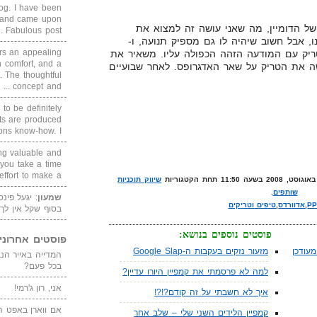
blog. I have been
un and came upon
ל הדומיין, מה שאני עושה זה למצוא את
Fabulous post. ...
, אבל חשוב שיהיה לו גם מספיק תנועה, ו-
rs an appealing
הטריק עם המודעה הזהה הכפולה עליו. משאיר את
 comfort, and a
שה את הטריק על שאר האדגרופס. לאחר שבועיים
. The thoughtful
concept and ...
 to be definitely
cts are produced
s know-how. I ...
ing valuable and
 you take a time
ffort to make a ...
שיווק תוכניות
שותפים
.
שמעון
: יגעל פינ
P
,
אדוורדס
,
טיפים וטריקים
בסוף שקל אין לך
פוסטים נוספים בנושא:
פוסטים אחרוני
עודכן
מזעור נזקים בעקבות ה-Google Slap
בכל פעם?
למה לא פרסמתי את קמפיין היורו עדיין?
אני, רון ג'רמי!
איך לא חשבתי על זה קודם?!?!
אם ווארן באפט ה
קמפיין הלידים השני שלי – שלב אחר