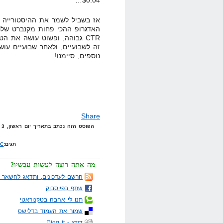
$0.04…
אז בשביל לשמר את ההיסטורייה ש
האדגרופ ההכי פחות מקנברט שלנו
CTR גבוהה, ופשוט עושה את 
זה לשבועיים, ולאחר שבועיים עו
נוספים, סיימנו!
Share
הפוסט הזה נכתב בתאריך יום ראשון, 3 באוגוסט, 2008 בשעה 11:50 תחת הקטגוריות
תגים:
PC
מה אתה רוצה לעשות עכשיו?
הרשם לעדכונים, ותדאג להשאר מ
שתף בפייסבוק
תנו לי אהבה בטקנוראטי
שמור את העמוד בדלישס
דגדג - Digg it