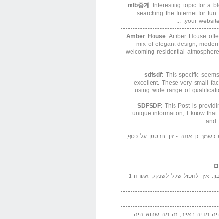
mlb중계
: Interesting topic for a 
searching the Internet for f
your website. 
Amber House
: Amber House offe
mix of elegant design, modern
welcoming residential atmosphere
sdfsdf
: This specific seems
excellent. These very small fa
using wide range of qualification
SDFSDF
: This Post is provid
unique information, I know that
and e
ס כשמך כן אתה - זין. חרטטן על כסף,
ם
המדייה באייר הנבון: איך להפול שקל לשנקל; אגורה 1
יה מדיה באייר, זה מה שהוא היה