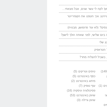
ן! לקח לי עשר שנים, אבל מצאתי…
יזינג: איך חטפנו את הקופירייטר
סים? (לא עוד פרומושן, מבטיח)
ביום שלישי, לפני שאתה הולך לישון?
ן שלי
 הטראפיק
 בשביל להצליח מחר?
טיפים וטריקים
(5)
כסף באינטרנט
(5)
מיתוג באינטרנט
(2)
ים
(1)
עוף טופיק
(7)
פסיכולוגיה עיסקית
(16)
י
שיווק באינטרנט
(53)
שיווק גרילה
(3)
ים