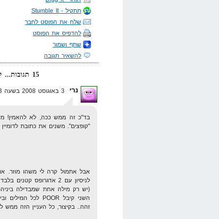
תתקיל - Stumble It
שלח את הפוסט לחבר
להדפיס את הפוסט
שתף ושמור
להשאיר תגובה
15 תגובות... קרא אותן למטה או
נרי
3 באוגוסט 2008 בשעה 18:23
בד"כ זה ממש ככה, לא להאמין! מעל
"קופצים". משנים את כתובת לדומיין "
אבל אתמול קרה לי משהו מוזר. אול
זהה.. בקיצור, כל העניין הזה ממש לא