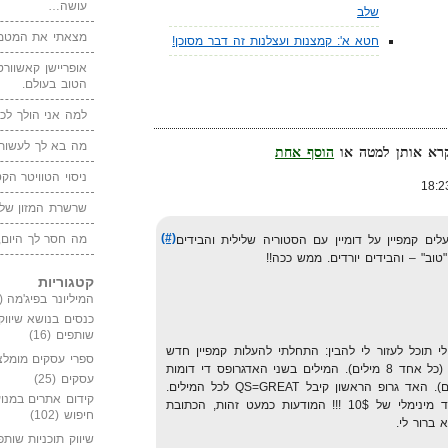
עושה…
שלב
מצאתי את המטמו
חטא א': קמצנות ועצלנות זה דבר מסוכן!
אופריישן קאשוורטי
הטוב בעולם.
למה אני הולך לכנ
מה בא לך לעשות 
הוסף אחת
ניסוי הטוויטר הקט
שרשרת המזון של
(#)
מה חסר לך היום,
ים קמפיין על דומיין עם הסטוריה שלילית והבידים
טוב" – והבידים יורדים. ממש ככה!!
קטגוריות
המיליונר בפיג'מה
(149)
כנסים בנושא שיווק
שותפים
(16)
י תוכל לעזור לי להבין: התחלתי להעלות קמפיין חדש
ספרי עסקים מומלצ
לניסיון עם 2 אדגרופס קטנים בלבד (כל אחד 8 מילים). המילים בשני האדגרופס די דומות
עסקים
(25)
(יש רק מילה אחת שמבדילה ביניהם). האד גרופ הראשון קיבל QS=GREAT לכל המילים.
קידום אתרים במנוע
השני קיבל POOR לכל המילים וביד מינימלי של 10$ !!! המודעות כמעט זהות, הכתובת
חיפוש
(102)
 ברור לי.
שיווק תוכניות שותפ