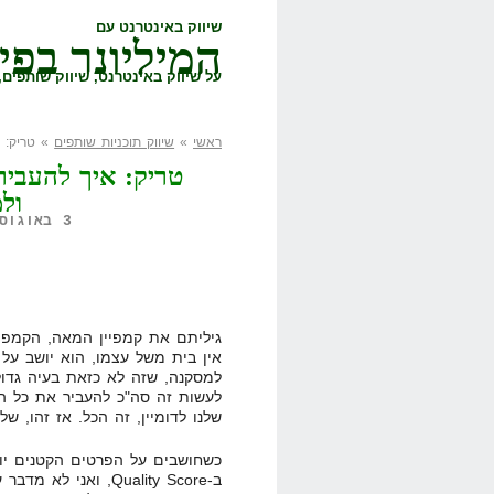
שיווק באינטרנט עם
המיליונר בפי
על שיווק באינטרנט, שיווק שותפים, 
ראשי
»
שיווק תוכניות שותפים
» טריק: א
טריק: איך להעביר 
ול
3 באוגוסט, 2008,
גיליתם את קמפיין המאה, הקמפי
אין בית משל עצמו, הוא יושב על 
למסקנה, שזה לא כזאת בעיה גדולה
שלנו לדומיין, זה הכל. אז זהו, ש
כשחושבים על הפרטים הקטנים יות
ב-Quality Score, ואנ