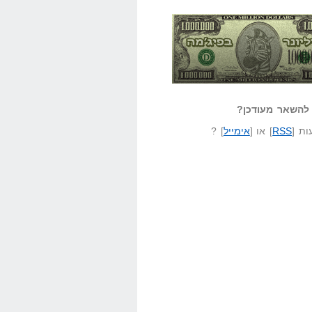
אזל קורא לעצמו
לא יודע משהו?
ונר בפיג'מה
שאל שאלה
להשאר מעודכן?
ת [
RSS
] או [
אימייל
] ?