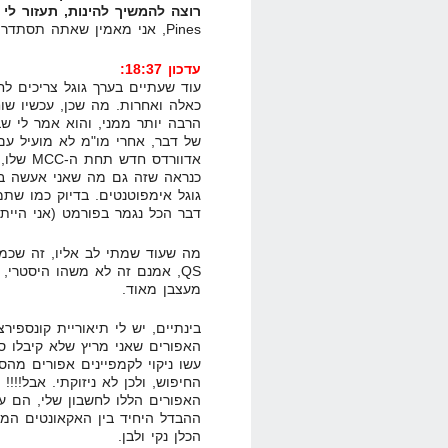
רוצה להמשיך להינות, תעזור לי
Pines, אני מאמין שאתה תסתדר.
עדכון 18:37:
עוד שעתיים בערך גוגל צריכים לחז
כאלה ואחרות. מה שכן, עכשיו שו
הרבה יותר ממני, והוא אמר לי שב
של דבר, אחרי מו"מ לא מועיל עם
אדוורדס
כנראה שזה גם מה שאני אעשה בס
גוגל אימפוטנטים. בדיוק כמו ש
דבר הכל נגמר בפורמט (אני הייתי
מה שעוד שמתי לב אליו, זה שכמע
מעצבן מאוד.
בינתיים, יש לי תיאוריית קונספי
האפורים שאני מריץ שלא קיבלו ס
עשו ניקוי לקמפיינים אפורים מה
החיפוש, ולכן לא ניזוקתי. אבל!!!!
האפורים הללו לחשבון שלי, הם עש
ההבדל היחיד בין האקאונטים המנ
הכלן נקי ולבן.