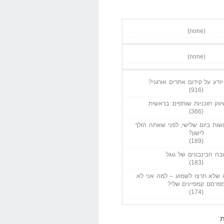
(none)
(none)
ודע על קידום אתרים אורגני?
(916)
ווק תוכניות שותפים: בראשית
(366)
ות ביום שלישי, לפני שאתה הולך
לישון?
(189)
בח הבינבונים של גוגל
(183)
שלא תרצו לשמוע – למה אני לא
פרסם קמפיינים שלי?
(174)
ת