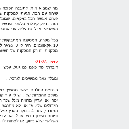
מה שמביא אותי לתובנה הפוכה מ
שיחה עם חבר, הגעתי למסקנה שאי
פשוט אעשה הכל באקאונט שגוגל נ
הזה בדיוק קיבלתי סלאפ. ועכשיו 
האשראי. אבל גם עליה אני אתגבר
בכל מקרה, המסקנה המתבקשת של
מסקנות, זו רק המסקנה של השע
עדכון 21:28:
דיברתי עוד פעם עם גוגל, עכשיו מדובר ביותר מ-24
וגוגל? גוגל ממשיכים לגרבץ…
בינתיים החלטתי שאני ממשיך בש
מעקב ההמרות שלי. יש לי עוד קמפ
המזרחי, שזה 4 בבוקר 
ופותח חשבון 
השלישי שלא ניזוק, או לפתוח לו 