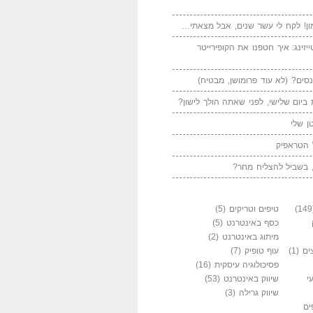
ן! לקח לי עשר שנים, אבל מצאתי…
יזינג: איך חטפנו את הקופירייטר
סים? (לא עוד פרומושן, מבטיח)
ביום שלישי, לפני שאתה הולך לישון?
ן שלי
 הטראפיק
 בשביל להצליח מחר?
טיפים וטריקים
(5)
כסף באינטרנט
(5)
מיתוג באינטרנט
(2)
ים
(1)
עוף טופיק
(7)
פסיכולוגיה עיסקית
(16)
י
שיווק באינטרנט
(53)
שיווק גרילה
(3)
ים