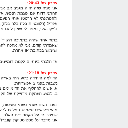
עדכון של 20:43:
אני מניח שזה יהיה מגניב אם אנ
ההתמודדות עם עוגמת הנפש. אז 
ולהפתעתי לא חרטטו אותי הפעם
צ'ייקובסקי, נאמר לי שאין להם מושג ויעבי
בתור אחד שהיה בתמיכה דרג ד' בצ
שאמרתי קודם, אני לא אחכה להם,
ושימוש בכתובת IP אחרת.
אז הלכתי בינתיים לקנות דומיינים.
עדכון של 21:18:
הדילמה היחידה כרגע היא באיזה 
ניצבות בפני 2 אפשרויות:
א. פשוט להחליף את הדומיינים בק
ב. לבצע העתקה מדוייקת של הקמפ
בעבר השתמשתי בשתי השיטות, השנ
מהאפיליאייט סאמיט המליצו לי ל
שנצברו לי על הקמפיינים האלה. 
אני מדבר על סטטיסטיקת קונברז'נ