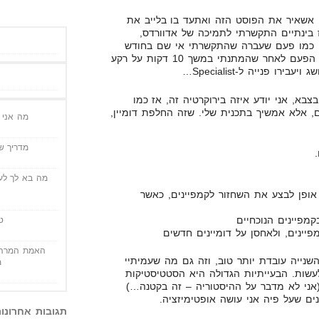
י אשאיר את הפוסט הזה ואתעד בו בלייב את
בינתיים התקשרתי לתמיכה של אדוורדס,
 כמו פעם שעברה שהתקשרתי אי שם בחודש
אפריל (רלוונטיות בלה בלה בלה), הפעם לאחר שהמתנתי במשך 10 דקות על רקע
רו פנייה ל-Specialist…
בא, אני יודע איזה בירוקרטיה זה, אז כמו
 אלא אמשיך בתכנית שלי. שזה החלפת דומיין,
מה אני י
מדריך שי
מה בא לך לעש
אופן לבצע את השחזור לקמפיינים, כאשר
מפיינים הנוכחיים
ט
יינים, ולאחסן על דומיינים חדשים
האמת המרה 
ייה עובדת יותר טוב, וזה גם מה שעמיתיי
מ
עשות. הבעייתיות הגדולה היא הסטטיסטיקות
(אני לא מדבר על ההיסטוריה – זה בקטנה…)
ים שעל פיה אני עושה אופטימיזציה.
תגובות אחרונו