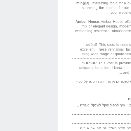
mlb중계
: Interesting topic for a 
searching the Internet for f
your website. 
Amber House
: Amber House offe
mix of elegant design, modern
welcoming residential atmosphere
sdfsdf
: This specific seems
excellent. These very small fa
using wide range of qualification
SDFSDF
: This Post is provid
unique information, I know that
and e
ס כשמך כן אתה - זין. חרטטן על כסף,
ם
המדייה באייר הנבון: איך להפול שקל לשנקל; אגורה 1
יה מדיה באייר, זה מה שהוא היה