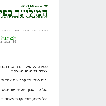
שיווק באינטרנט עם
המיליונר בפי
על שיווק באינטרנט, שיווק שותפים, 
ראשי
»
קידום אתרים במנועי חיפוש
» המ
המתנה ש
10 בפברואר, 2009,
כפארה על גוגל, הם התעוררו ברג
עצבני לקונטנט נטוורק
!!!
והנה הנזק: 29 קמפיינים אשר פזורים על 2 חשבונות, והרבה מאוד כסף הלכו.
מזל שהחשבון השלישי עוד יכניס ל
בכל מקרה, זזתי לקנות מערום דו