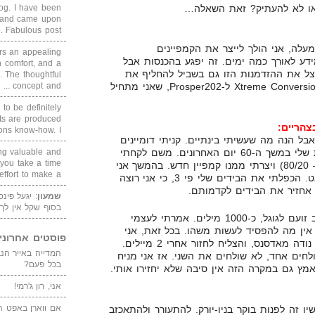
או לא להעתיק? זאת השאלה…
blog. I have been
un and came upon
Fabulous post. ...
לה, אני הולך לייצר את הקמפיינים
rs an appealing
ע לאורך כמה ימים. זה יפגע בהכנסות אבל
 comfort, and a
אנצל את ההזדמנות הזו גם בשביל להחליף את
. The thoughtful
concept and ...
מערכת מעקב ההמרות שלי מ-Xtreme Conversions ל-Prosper202, שאני מתחיל
 to be definitely
cts are produced
s know-how. I ...
בל הנה מה שעשיתי בינתיים. קניתי דומיינים
חדשים, ועברתי על הסטטיסטיקות שלי במשך ה-60 יום האחרונים. משם לקחתי
ing valuable and
 you take a time
את מה שהכי עובד (חוק פארטו – 80/20) ויצרתי ממנו קמפיין חדש. בהמשך אני
ffort to make a ...
מתכנן להוסיף את השאר לאט-לאט. הכפלתי את הבידים שלי פי 3, כי אני רוצה
 אחזיר את הבידים לקדמותם.
שמעון
: יגעל פינ
בסוף שקל אין לך
בינתיים גם הספקתי לשלוח מכתב זועם לגוגל, כ-1000 מילים. אמרתי לעצמי
אין מה להפסיד לעשות משהו. בכל זאת, אני
פוסטים אחרוני
הבנאדם היחיד שאני מכיר שפעם נודה מאדסנס, והצליח לחזור אחרי 2 מיילים.
לחים אחד, לא שולחים את השני. אז אני מניח
בכל פעם?
אמץ גם במקרה הזה אין סיבה שלא יחזירו אותי.
אני, רון ג'רמי!
אם ווארן באפט ה
 שעות, כי עכשיו זה לפנות בוקר בניו-יורק. להתעורר ולהתאכזב