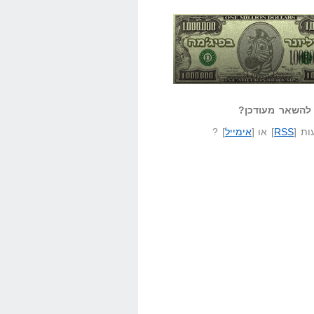
אזל קורא לעצמו
לא יודע משהו?
ונר בפיג'מה
שאל שאלה
להשאר מעודכן?
ת [
RSS
] או [
אימייל
] ?