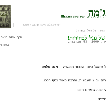
ג'מה
קידום אתרים, יצירתיות וחופש!!!
תנה של גוגל לבחירות!
לעמוד הראשי של
להתחיל עם מדריך
מי לעז
ל גוגל לבחירות!
הבלוג
שיווק שותפים
המילי
איך אתה רוצה 
53 תגובות
.
באמצעו
ל שמאל היום, ולכבוד המאורע –
מגה סלאפ
י כמה גרושים היום.
מיינים…