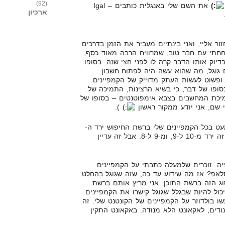
(92)
את השם שלי באנגלית כותבים – Igal
ארכיון
ור אליי, ואני בינתיים מעביר את הזמן בדרכים
חחתי עם חבר טוב, שמרוויח הרבה מאוד כסף,
דיוק אותו הדבר קרה לו לפני חצי שנה. בסופו
 גוגל, מה שהוא עשה היה לפתוח חשבון
 חדש תחת ה-MCC שלו, ופשוט לעשות העתק מדוייק של הקמפיינים.
ופו של דבר, כי בשיא הרצינות, התמיכה של
תמיכת המחשבים בצבא אימפוטנטים – בסופו של
 שם, אני יודע ממקור ראשון
).
ט בכל הקמפיינים שלי ברשת החיפוש ירד ה-
QS, אמנם זה לא משהו היסטרי, זה ירד מ-10 ל-9, ומ-9 ל-8. אבל זה עדיין
רציה. זוכרים שלמעלה כתבתי על הקמפיינים
לאפ? אז מה שידוע עד כה, שזה שגוגל בהחלט
סוג הזה ברשת התוכן. אני מריץ אותם ברשת
 יכול להיות שבגלל שגוגל קישרו את הקמפיינים
ו בולדוזר על הקמפיינים של הקונטנט שלי. זה
ודים, לאקאונט הלא מנודה. באקאונט התקין