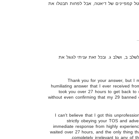
ל קמפיינים של דיאטה, אבל לפחות תבטלו את
…
שלב ב, ושלב ג. ובכל זאת עניתי לגוגל את
Thank you for your answer, but I m
humiliating answer that I ever received from
took you over 27 hours to get back to 
without even confirming that my 29 banned 
I can't believe that I got this unprofess
strictly obeying your TOS and adve
immediate response from highly experience
waited over 27 hours, and the only thing tha
completely irrelevant to any of 