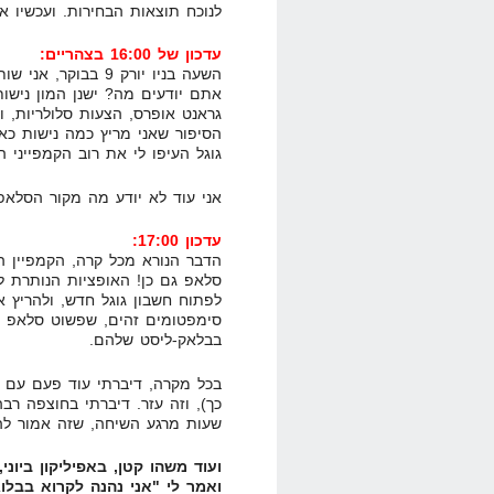
לנוכח תוצאות הבחירות. ועכשיו 
עדכון של 16:00 בצהריים:
השעה בניו יורק 9 ב
אתם יודעים מה? ישנן המון נישות
גראנט אופרס, הצעות סלולריות, 
הסיפור שאני מריץ כמה נישות כא
גוגל העיפו לי את רוב הקמפייני הל
אני עוד לא יודע מה מקור הסלאפ
עדכון 17:00:
סלאפ גם כן! האופציות הנותרת לי
לפתוח חשבון גוגל חדש, ולהריץ 
סימפטומים זהים, שפשוט סלאפ מ
בבלאק-ליסט שלהם.
בכל מקרה, דיברתי עוד פעם עם גו
שעות מרגע השיחה, שזה אמור להיות בערך ב:00
ועוד משהו קטן, באפיליקון ביוני
ואמר לי "אני נהנה לקרוא בבל