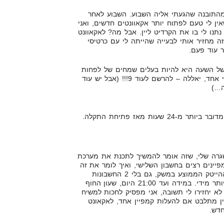
התובנה שהגעתי אליה השבוע. השבוע לאחר
ן לי טעם לפתוח יותר אקאוונטים חדשים, ואני
תנו לי בו את הקרדיט ליין. אבל מה? לאקאוונט
זה מחזיר אותי לבעייה שהייתה לי עם כרטיסי
 עוד פעם.
 השעה היא להיות בעלים שמחים של לפחות
10 אקאוונטים. היה לי 3, נשאר לי אחד, יאללה – להרשם לעוד 9!!! (אבל יש עוד
ה…)
 שעות מאז פתיחת התקלה.
גרה שלי, שזה אומר להמשיך לתכנת את מערכת
יינים רצים בחשבון השלישי, ואיך לומר את זה
יפה, אני עדיין מרוויח מעל שכר ההייטק הממוצע במשק, גם בלי 2 החשבונות
הגדולים שלי. אז אני לא מתרגש יותר מידי. במידה ועד 21:00 היום, שעון החוף
בארץ גוגל לא יחזירו לי תשובה, אני מפסיק לחכות למשיח
חדש. או 2. אני עדיין מתלבט אם להעלות קמפיין אחד, לאקאונט
חדש.