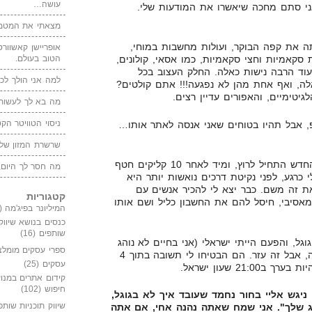
עושה…
אני סתם מחכה שיאשרו את המודעות שלי.
מצאתי את המטמו
בוקר, אני שותה את קפה הבוקר, ועולות מחשבות במוחי,
אופריישן קאשוורטי
הטוב בעולם.
 סקאמיות וחצי סקאמיות, כמו אסאי, קולונים,
ועוד הרבה נישות כאלה. החלק העצוב בכל
למה אני הולך לכנ
לה, ואף אחת מהן לא נפגעה!!! אתם קולטים?
גיטימיים, והאפורים עדיין רצים.
מה בא לך לעשות 
ניסוי הטוויטר הקט
, אבל תהיו בטוחים שאני אנסה לאתר אותו…
שרשרת המזון של
הדבר הנורא מכל קרה, הקמפיין החדש התחיל לרוץ, ומיד לאחר 10 קליקים חטף
מה חסר לך היום,
 כרגע, לפני נקיטת דרכים נואשות יותר היא
את זה משם. כבר יצא לי להכיר אנשים עם
קטגוריות
אסיבי, חיסל להם את החשבון כליל ושם אותו
המיליונר בפיג'מה
(149)
כנסים בנושא שיווק
שותפים
(16)
גל, והפעם הייתי ישראלי (אני בחיים לא נוהג
ספרי עסקים מומלצ
כך), וזה עזר. דיברתי בחוצפה רבה, אבל זה עזר. הם הבטיחו לי תשובה בתוך 4
עסקים
(25)
21 שעון ישראל.
קידום אתרים במנוע
חיפוש
(102)
, ניגש אליי בחור נחמד שעובד איך לא בגוגל,
שיווק תוכניות שותפ
וג שלך". אני שמח שאתה נהנה אחי, אם אתה