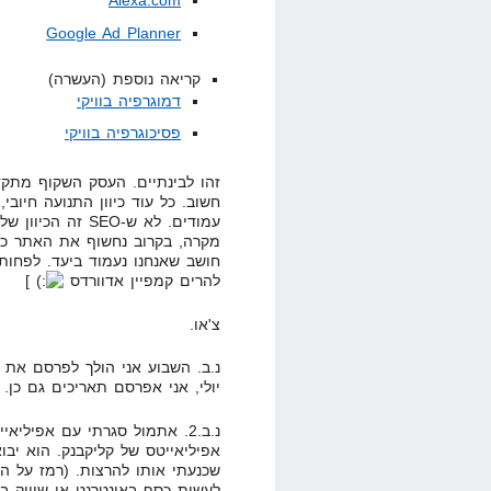
Alexa.com
Google Ad Planner
קריאה נוספת (העשרה)
דמוגרפיה בוויקי
פסיכוגרפיה בוויקי
זהו לבינתיים. העסק השקוף מתקד
חשוב. כל עוד כיוון התנועה חיובי
עמודים. לא ש-SEO
מקרה, בקרוב נחשוף את האתר כולו
חושב שאנחנו נעמוד ביעד. לפחות
להרים קמפיין אדוורדס
]
צ'או.
נ.ב. השבוע אני הולך לפרסם את
יולי, אני אפרסם תאריכים גם כן.
אפיליאייטס של קליקבנק. הוא יב
שכנעתי אותו להרצות. (רמז על הנ
לעשות כסף באינטרנט או שיווק בא