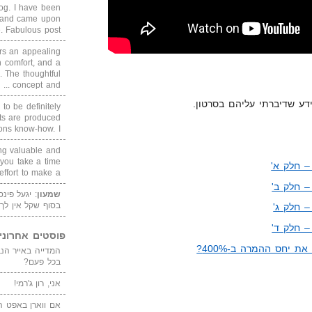
blog. I have been
un and came upon
Fabulous post. ...
rs an appealing
 comfort, and a
. The thoughtful
concept and ...
דע שדיברתי עליהם בסרטון.
 to be definitely
cts are produced
s know-how. I ...
ing valuable and
 you take a time
– חלק א'
ffort to make a ...
– חלק ב'
שמעון
: יגעל פינ
בסוף שקל אין לך
 חלק ג'
– חלק ד'
פוסטים אחרוני
 יחס ההמרה ב-400%?
בכל פעם?
אני, רון ג'רמי!
אם ווארן באפט ה