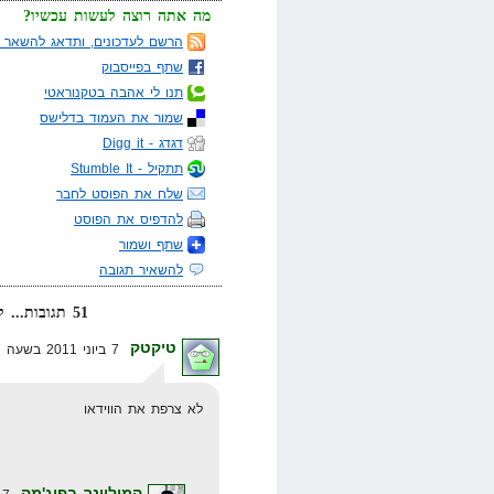
מה אתה רוצה לעשות עכשיו?
הרשם לעדכונים, ותדאג להשאר מ
שתף בפייסבוק
תנו לי אהבה בטקנוראטי
שמור את העמוד בדלישס
דגדג - Digg it
תתקיל - Stumble It
שלח את הפוסט לחבר
להדפיס את הפוסט
שתף ושמור
להשאיר תגובה
51 תגובות... קרא אותן למטה או
טיקטק
7 ביוני 2011 בשעה 10:07
לא צרפת את הווידאו
המיליונר בפיג'מה