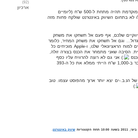
(92)
ארכיון
נ.ב.3. העלות של הכנס במכירה המוקדמת תהיה מתחת ל-500 ש"ח (ליומיים
לו לא בתחום השיווק באינטרנט שולקח פחות מזה
ווקיים שלכם, אף פעם אל תשחקו את משחק
יש יותר גדול… וגם אל תשחקו את משחק המחיר, כלומר
מי עולה הכי קצת… שני אלה פונים למוח הראציונאלי שלנו, ו-Apple מוכיחים כל
ית. הסיבה שאני מתמחר את הכנס בצורה זולה,
כנס
אני גם לא רוצה להרוויח עליו כסף
אני בטוח שגם אם הייתי מוכר ב-1,000 ש"ח הייתי ממלא את כל ה-393
ל הנ.ב.-ים יצא יותר ארוך מהפוסט עצמו. טוב
שיווק באינטרנט
.