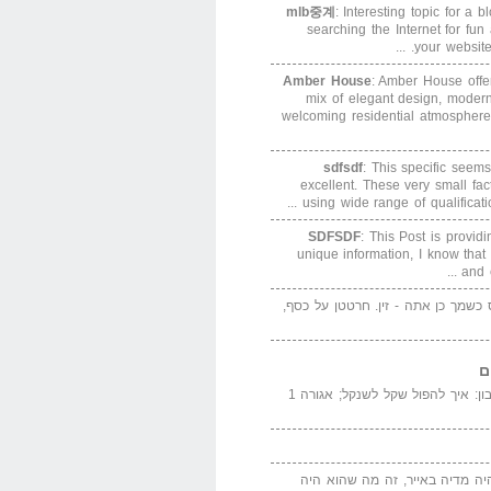
mlb중계
: Interesting topic for a 
searching the Internet for f
your website. 
Amber House
: Amber House offe
mix of elegant design, modern
welcoming residential atmosphere
sdfsdf
: This specific seems
excellent. These very small fa
using wide range of qualification
SDFSDF
: This Post is provid
unique information, I know that
and e
ס כשמך כן אתה - זין. חרטטן על כסף,
ם
המדייה באייר הנבון: איך להפול שקל לשנקל; אגורה 1
יה מדיה באייר, זה מה שהוא היה