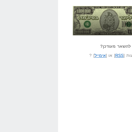
אזל קורא לעצמו
לא יודע משהו?
ונר בפיג'מה
שאל שאלה
להשאר מעודכן?
ת [
RSS
] או [
אימייל
] ?