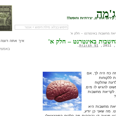
ג'מה
קידום אתרים, יצירתיות וחופש!!!
את מחשבות באינטרנט – חלק א'
לעמוד הראשי של
להתחיל עם מדריך
מי לעז
חשבות באינטרנט – חלק א'
הבלוג
שיווק שותפים
המילי
איך אתה רוצה 
51 תגובות
.
באמצעו
זה כח היה לך, אם
ת ללקוחות
לדעת שהלקוח
שוט להגיש לו מים.
 לקריאת מחשבות
?
יאת מחשבות היא
. מה שאני כן יודע,
יי פגיעה די גבוההים מה הלקוח הפוטנציאלי