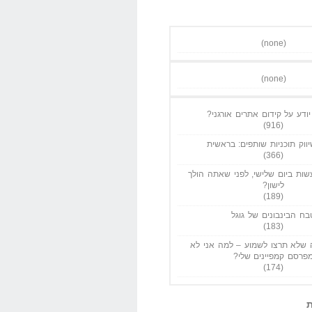
(none)
(none)
ודע על קידום אתרים אורגני?
(916)
ווק תוכניות שותפים: בראשית
(366)
ות ביום שלישי, לפני שאתה הולך
לישון?
(189)
בח הבינבונים של גוגל
(183)
שלא תרצו לשמוע – למה אני לא
פרסם קמפיינים שלי?
(174)
ת