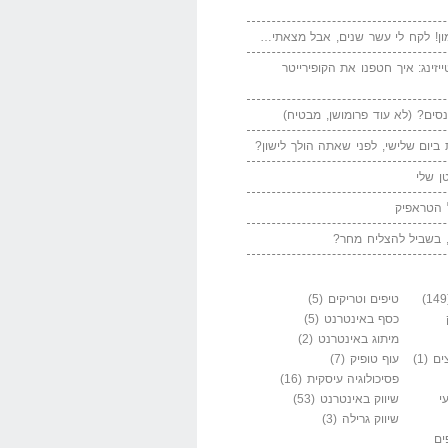
ן! לקח לי עשר שנים, אבל מצאתי…
יזינג: איך חטפנו את הקופירייטר
סים? (לא עוד פרומושן, מבטיח)
ביום שלישי, לפני שאתה הולך לישון?
ן שלי
 הטראפיק
 בשביל להצליח מחר?
טיפים וטריקים
(5)
כסף באינטרנט
(5)
מיתוג באינטרנט
(2)
ים
(1)
עוף טופיק
(7)
פסיכולוגיה עיסקית
(16)
י
שיווק באינטרנט
(53)
שיווק גרילה
(3)
ים