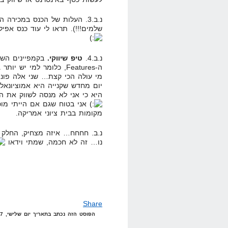
שלמים!!!). תראו לי עוד כנס אפי
נ.ב.4.
טיפ שיווקי.
בקמפיינים השי
ה-Features, כלומר למי 
יום מחדש שקנייה היא אמוציונאל
היא כי אני לא מנסה לשווק את ה
מקומות בבית ציוני אמריקה.
נ.ב. חחחח… איזה מצחיק, החלק ש
נו… זה לא חכמה, שמתי וידאו
Share
הפוסט הזה נכתב בתאריך יום שלישי, 7 ביוני, 2011 בשעה 10:00 תחת הקטגוריות