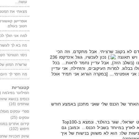
עושה…
מצאתי את המטמו
אופריישן קאשוורטי
הטוב בעולם.
למה אני הולך לכנ
מה בא לך לעשות 
ם לא בקצב שרציתי. אבל מתקדם. וזה הכי
ניסוי הטוויטר הקט
, ויש תאוצה
נכון לעכשיו, גוגל אינדקסו 236
 זה הכיוון שלנו (בשלב הזה), אבל עדיין נחמד לראות… בכל
שרשרת המזון של
 בבלוג. למרות העיקובים, והזחילה, אני עדיין
 אני אופטימי… [במקרה הגרוע אני תמיד אוכל
מה חסר לך היום,
קטגוריות
המיליונר בפיג'מה
(149)
כנסים בנושא שיווק
 האתר של הכנס שלי שאני מתכנן באמצע חודש
שותפים
(16)
ספרי עסקים מומלצ
עסקים
(25)
נ.ב.2. אתמול סגרתי עם אפיליאייט ישראלי, שגר בהולנד, ונמצא ב-Top100
קידום אתרים במנוע
וא לארץ במיוחד בשביל הכנס… וכמובן גם
חיפוש
(102)
ישות שלו: הוא לא משווק בנישות של איך
שיווק תוכניות שותפ
ינטרנט).