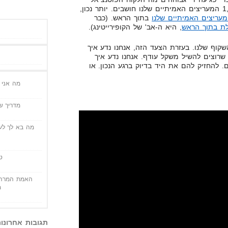
שלנו חושב. יותר נכון על מה 1,000 המעריצים האמיתיים שלנו חושבים. יותר נכון,
בתוך הראש. (כבר
ת בתוך הראש
, היא ה-אב' של הקופירייטינג).
קוף שלנו. בעזרת הצעד הזה, אנחנו נדע איך
רוצים להשיל משקל עודף. אנחנו נדע איך
 להחזיק להם את היד בדיוק ברגע הנכון. או
מה אני י
מדריך שי
מה בא לך לעש
ט
האמת המרה 
מ
תגובות אחרונו