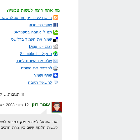
מה אתה רוצה לעשות עכשיו?
הרשם לעדכונים, ותדאג להשאר מ
שתף בפייסבוק
תנו לי אהבה בטקנוראטי
שמור את העמוד בדלישס
דגדג - Digg it
תתקיל - Stumble It
שלח את הפוסט לחבר
להדפיס את הפוסט
שתף ושמור
להשאיר תגובה
8 תגובות... קרא אותן למטה או
עומר רוזן
12 ביוני 2008 בשעה 10:37
אני אתמול למדתי פרק במבוא לשב
לעשות חלוקת קשב בין צורת הרבים 