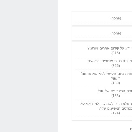
(none)
(none)
ודע על קידום אתרים אורגני?
(915)
ווק תוכניות שותפים: בראשית
(366)
ות ביום שלישי, לפני שאתה הולך
לישון?
(189)
בח הבינבונים של גוגל
(183)
שלא תרצו לשמוע – למה אני לא
פרסם קמפיינים שלי?
(174)
ת