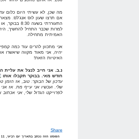
מה שכן, לא עשיתי היום כלום עדיי
אם תרצו שעון לוס אנג'לס. מצאתי
התעוררתי בשעה 8:30 בבוקר, או אם תרצו 18:30 שעון ישראל
למרות שכבר התחיל להחשיך, היה ל
האמיתית מתחילה.
אני מתכוון להרים עוד כמה קמפי
יהיה, אני מאוד מקווה שיאשרו או
האיטיות הזאת!
נ.ב. אני חייב לנצל את עליית 
חודש מאי. בבוקר תקבלו אותו
עדכון של הבוקר: טוב, אז הזמן טס
שלי. ועכשיו אני עייף מת. אז אני
לפרוייקט הגדול שלי, אני אכתוב
Share
הפוסט הזה נכתב בתאריך יום רביעי, 11 ביוני, 2008 בשעה 23:47 תחת הקטגוריות