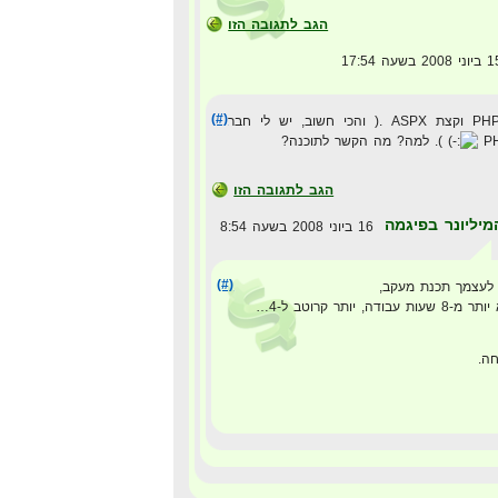
הגב לתגובה הזו
(#)
יודע קצת PHP וקצת ASPX .( והכי חשוב, יש לי חבר
). למה? מה הקשר לתוכנה?
הגב לתגובה הזו
מיליונר בפיגמה
16 ביוני 2008 בשעה 8:54
(#)
לעצמך תכנת מעקב,
ות עבודה, יותר קרוטב ל-4…
ה.