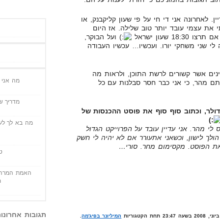
ן. לאחרונה אני די חי על פי שעון קליקבנק, או
 את עצמי עובד יותר טוב שלילה. אז היום
ועל הבוקר,
י שני משחקי יורו. ועכשיו… עכשיו העבודה
ינים אשר קשורים לרשת התוכן, ולראות מה
מה אני י
תם מהר, כי אני כבר חסר סבלנות עם כל
מדריך שי
הדולר, וכתוב סוף סוף את פוסט ההכנסות של
מה בא לך לעש
 לי מהר. אני עדיין עובד על הפרוייקט הגדול
 הולך לישון, וכשאני אתעורר אם לא יהיה לי חשק
 את הפוסט. מקסימום מחר. סורי…
ט
האמת המרה 
מ
תגובות אחרונו
המיליונר בפיג'מה
.