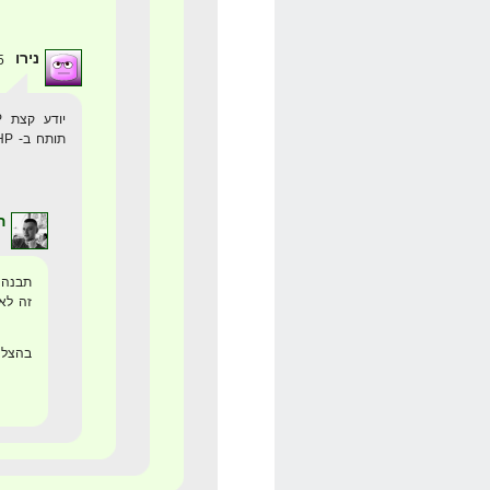
נירו
15 ביוני 2008 בשעה 17:54
תותח ב- PHP
ה
תבנה 
זה לא יותר מ-8 שע
בהצלח