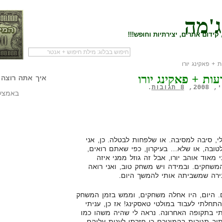
ג'מה
קידום אתרים, יצירתיות וחופש!!!
+ פאקינג יורו
לעמוד הראשי של
להתחיל עם מדריך
מי לעז
ות + פאקינג יורו
הבלוג
שיווק שותפים
המילי
איך אתה רוצה 
8 תגובות
.
באמצעו
לי, סיבה למסיבה. או שלפחות לבטלה. כן, אני
200 שבא עלינו לטובה, או שלא… בעיקרון, כפי שאתם רואים,
י מאוד אוהב יורו, אבל זה גוזל ממני איזה
את המשחקים. ובמידה ויש משחק טוב, ואני רואה
ירה שמשביתה אותי להמשך היום.
. היום, היו אחלה משחקים, וממש בזמן המשחק
והתחלתי לעבוד במולטי טאסקינג! אז כן, עניתי
י בתקופה האחרונה. נראה לי שהיה משהו כמו