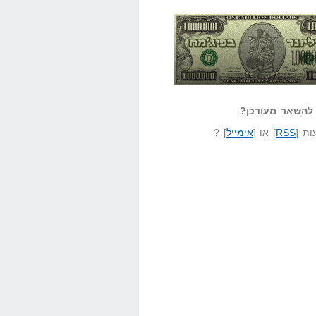
אזל קורא לעצמו
לא יודע משהו?
ונר בפיג'מה
שאל שאלה
להשאר מעודכן?
ת [
RSS
] או [
אימייל
] ?