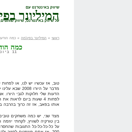
שיווק באינטרנט עם
המיליונר בפי
על שיווק באינטרנט, שיווק שותפים, 
ראשי
»
המיליונר בפיג'מה
» כמה הודעות 
כמה הודע
11 ביוני, 2008,
טוב, אז עכשיו יש לנו, או לפחות 
מדבר על היורו 8
הדעות שלי חלוקות לגבי היורו. אנ
לפחות 4 שעות ביום לראות 
אותו בפאב, אז זה כרוך בהרבה ב
מצד שני, יש כמה משחקים טובים
בין טורקיה לשוויץ, לקחתי יוזמה 
על כל-כל-כל-כל התגובות שהחסרת
200. אז אתם מוזמנים לחזור ולכתוב תגובות בהמוניכם כי חזרתי לענות עליהם.