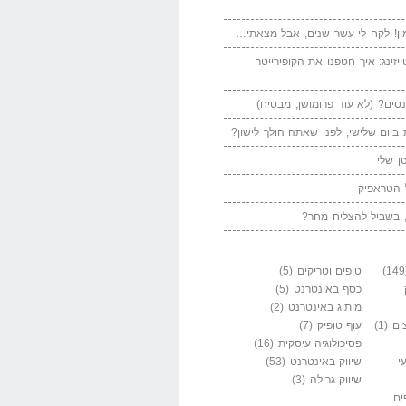
ן! לקח לי עשר שנים, אבל מצאתי…
יזינג: איך חטפנו את הקופירייטר
סים? (לא עוד פרומושן, מבטיח)
ביום שלישי, לפני שאתה הולך לישון?
ן שלי
 הטראפיק
 בשביל להצליח מחר?
טיפים וטריקים
(5)
כסף באינטרנט
(5)
מיתוג באינטרנט
(2)
ים
(1)
עוף טופיק
(7)
פסיכולוגיה עיסקית
(16)
י
שיווק באינטרנט
(53)
שיווק גרילה
(3)
ים