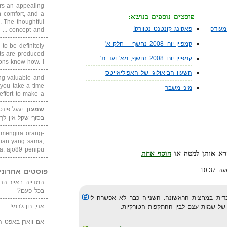
rs an appealing
 comfort, and a
פוסטים נוספים בנושא:
. The thoughtful
עודכן
פאקינג קונטנט נטוורק!
concept and ...
קמפיין יורו 2008 נחשף – חלק א'
 to be definitely
cts are produced
קמפיין יורו 2008 נחשף, מא' ועד ת'
s know-how. I ...
השעון הביאולוגי של האפיליאייטס
ing valuable and
 you take a time
מיני-משבר
ffort to make a ...
שמעון
: יגעל פינ
בסוף שקל אין לך
i mengira orang-
puan yang sama,
. ajo89 penipu
הוסף אחת
פוסטים אחרוני
בכל פעם?
(#)
דית במחצית הראשונה. השנייה כבר לא אפשרה לי
אני, רון ג'רמי!
של שמות עצם לבין ההתקפות הטורקיות.
אם ווארן באפט ה