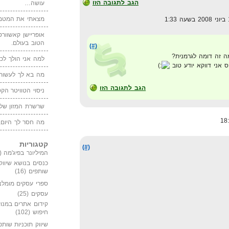
הגב לתגובה הזו
עושה…
מצאתי את המטמו
אופריישן קאשוורטי
הטוב בעולם.
(#)
 זה דומה לגרמנית?
למה אני הולך לכנ
 אני דווקא יודע טוב
מה בא לך לעשות 
הגב לתגובה הזו
ניסוי הטוויטר הקט
שרשרת המזון של
מה חסר לך היום,
קטגוריות
(#)
המיליונר בפיג'מה
(149)
כנסים בנושא שיווק
שותפים
(16)
ספרי עסקים מומלצ
עסקים
(25)
קידום אתרים במנוע
חיפוש
(102)
שיווק תוכניות שותפ