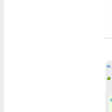
(#)
(