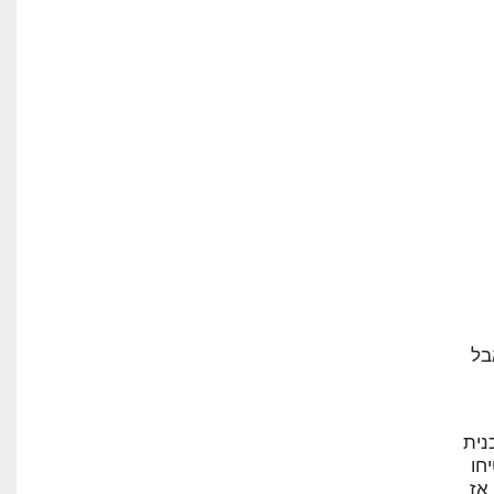
בל
נית
חו
י בתוך 5 דקות. אז