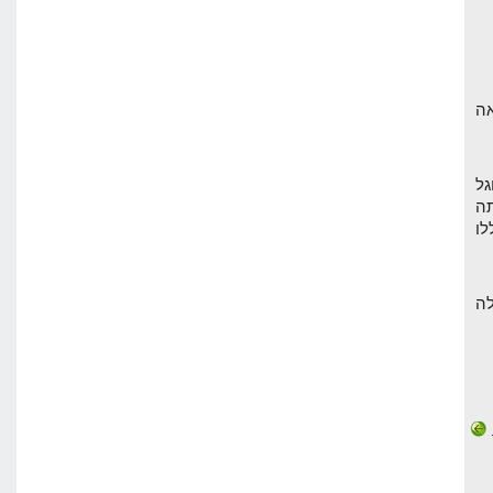
אה
גל
ה
לו
ה