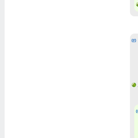
(#)
(