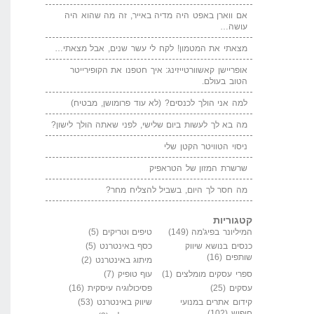
אם ווארן באפט היה מדיה באייר, זה מה שהוא היה
עושה…
מצאתי את המטמון! לקח לי עשר שנים, אבל מצאתי…
אופריישן קאשוורטייזינג: איך חטפנו את הקופירייטר
הטוב בעולם.
למה אני הולך לכנסים? (לא עוד פרומושן, מבטיח)
מה בא לך לעשות ביום שלישי, לפני שאתה הולך לישון?
ניסוי הטוויטר הקטן שלי
שרשרת המזון של הטראפיק
מה חסר לך היום, בשביל להצליח מחר?
קטגוריות
המיליונר בפיג'מה
(149)
טיפים וטריקים
(5)
כנסים בנושא שיווק
כסף באינטרנט
(5)
שותפים
(16)
מיתוג באינטרנט
(2)
ספרי עסקים מומלצים
(1)
עוף טופיק
(7)
עסקים
(25)
פסיכולוגיה עיסקית
(16)
קידום אתרים במנועי
שיווק באינטרנט
(53)
חיפוש
(102)