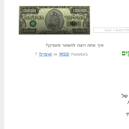
להתחיל עם מדריך
מי לעזאזל קורא לעצמו
לא יודע משהו?
שיווק שותפים
המיליונר בפיג'מה
שאל שאלה
איך אתה רוצה להשאר מעודכן?
ים
באמצעות [
RSS
] או [
אימייל
] ?
של
י