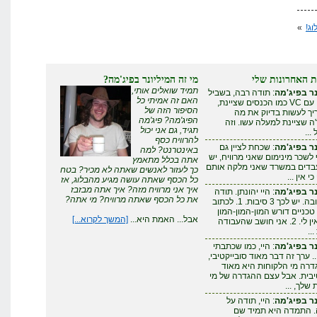
ג!
»
ת האחרונות שלי
מי זה המיליונר בפיג'מה?
תמיד שואלים אותי,
ר בפיג'מה
: תודה רבה, בשביל
האם זה אמיתי כל
להצליח עם VC כמו הכנסים שציינת,
הסיפור הזה של
ריך לעשות בדיוק את מה
הפיג'מה? פיג'מה
 שציינת למעלה עשו. וזה
תגיד, גם אני יכול
...
להרוויח כסף
ר בפיג'מה
: שכחת לציין גם
באינטרנט? למה
לשכר מינימום שאני מרוויח, יש
אתה בכלל מתאמץ
עבדים במשרד שאני מלקה אותם
כך לעזור לאנשים שאתה לא מכיר? בטח
י אין ...
כל הכסף שאתה עושה מגיע מהבלוג, אז
איך אני מרוויח מזה? איך אתה מבזבז
ר בפיג'מה
: היי יהונתן. תודה
את כל הכסף שאתה מרוויח? מי אתה?
על התגובה. יש לכך 3 סיבות. 1. לכתוב
טכניים דורש המון-המון-המון
אבל... האמת היא...
[המשך לקרוא...]
זמן - שאין לי. 2. אני חושב שהעבודה
..
ר בפיג'מה
: היי, כמו שכתבתי
. ערך זה דבר מאוד סובייקטיבי,
דרה מי הלקוחות היא מאוד
יבית. אבל עצם ההגדרה של מי
שלך, ...
ר בפיג'מה
: היי, תודה על
. התמדה היא תמיד שם