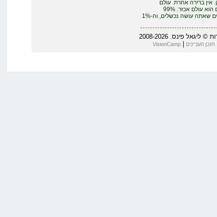
אין ברירה אחרת. עולם
העסקים הוא עולם אכזר. 99%
מהדברים שאתה עושה נכשלים, וה-1%
יגאל פינס. 2008-2026
|
תוכן העניינים
VisionCamp