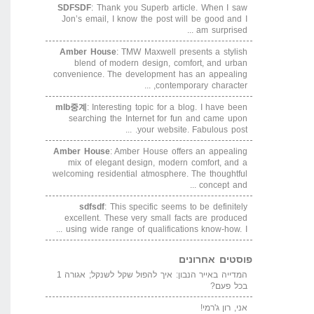
SDFSDF
: Thank you Superb article. When I saw
Jon’s email, I know the post will be good and I
am surprised ...
Amber House
: TMW Maxwell presents a stylish
blend of modern design, comfort, and urban
convenience. The development has an appealing
contemporary character, ...
mlb중계
: Interesting topic for a blog. I have been
searching the Internet for fun and came upon
your website. Fabulous post. ...
Amber House
: Amber House offers an appealing
mix of elegant design, modern comfort, and a
welcoming residential atmosphere. The thoughtful
concept and ...
sdfsdf
: This specific seems to be definitely
excellent. These very small facts are produced
using wide range of qualifications know-how. I ...
פוסטים אחרונים
המדייה באייר הנבון: איך להפול שקל לשנקל; אגורה 1
בכל פעם?
אני, רון ג'רמי!