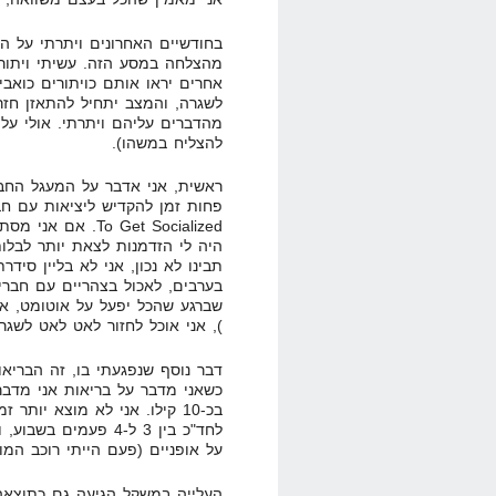
בחודשיים האחרונים ויתרתי על ה
מהצלחה במסע הזה. עשיתי ויתורים
אחרים יראו אותם כויתורים כואבי
לשגרה, והמצב יתחיל להתאזן חזר
מהדברים עליהם ויתרתי. אולי על
להצליח במשהו).
ראשית, אני אדבר על המעגל החב
פחות זמן להקדיש ליציאות עם חב
To Get Socialized
היה לי הזדמנות לצאת יותר לבלות
בערבים, לאכול בצהריים עם חברי
שברגע שהכל יפעל על אוטומט, או 
), אני אוכל לחזור לאט לאט לשגר
דבר נוסף שנפגעתי בו, זה הבריאו
כשאני מדבר על בריאות אני מדב
בכ-10 קילו. אני לא מוצא יות
לחד"כ בין 3 ל-4 פעמי
על אופניים (פעם הייתי רוכב המון
העלייה במשקל הגיעה גם כתוצאה מ