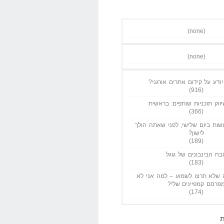
(none)
(none)
ודע על קידום אתרים אורגני?
(916)
ווק תוכניות שותפים: בראשית
(366)
ות ביום שלישי, לפני שאתה הולך
לישון?
(189)
בח הבינבונים של גוגל
(183)
שלא תרצו לשמוע – למה אני לא
פרסם קמפיינים שלי?
(174)
ת