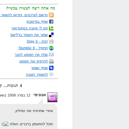
מה אתה רוצה לעשות עכשיו?
הרשם לעדכונים, ותדאג להשאר מ
שתף בפייסבוק
תנו לי אהבה בטקנוראטי
שמור את העמוד בדלישס
דגדג - Digg it
תתקיל - Stumble It
שלח את הפוסט לחבר
להדפיס את הפוסט
שתף ושמור
להשאיר תגובה
4 תגובות... קרא אותן למטה או
אנונימי
12 במרץ 2008 בשעה 17:57
אחרי שתרוויח את המיליון,
תוכל להתעסק בדברים האלה