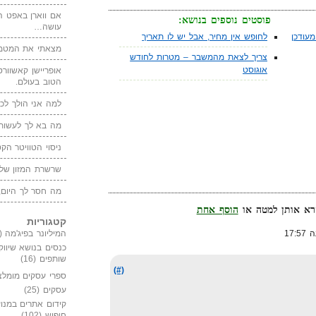
אם ווארן באפט ה
פוסטים נוספים בנושא:
עושה…
עודכן
לחופש אין מחיר, אבל יש לו תאריך
מצאתי את המטמו
צריך לצאת מהמשבר – מטרות לחודש
אוגוסט
אופריישן קאשוורטי
הטוב בעולם.
למה אני הולך לכנ
מה בא לך לעשות 
ניסוי הטוויטר הקט
שרשרת המזון של
מה חסר לך היום,
הוסף אחת
קטגוריות
המיליונר בפיג'מה
(149)
כנסים בנושא שיווק
שותפים
(16)
(#)
ספרי עסקים מומלצ
עסקים
(25)
קידום אתרים במנוע
חיפוש
(102)