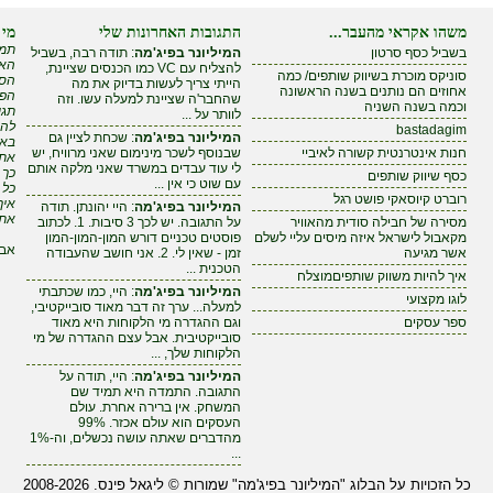
משהו אקראי מהעבר...
התגובות האחרונות שלי
מי 
תמי
בשביל כסף סרטון
המיליונר בפיג'מה
: תודה רבה, בשביל
האם
להצליח עם VC כמו הכנסים שציינת,
סוניקס מוכרת בשיווק שותפים/ כמה
הסי
הייתי צריך לעשות בדיוק את מה
אחוזים הם נותנים בשנה הראשונה
הפי
שהחבר'ה שציינת למעלה עשו. וזה
וכמה בשנה השניה
תגי
לוותר על ...
להר
bastadagim
המיליונר בפיג'מה
: שכחת לציין גם
באי
חנות אינטרנטית קשורה לאיביי
שבנוסף לשכר מינימום שאני מרוויח, יש
אתה
לי עוד עבדים במשרד שאני מלקה אותם
כך 
כסף שיווק שותפים
עם שוט כי אין ...
כל 
רוברט קיוסאקי פושט רגל
איך
המיליונר בפיג'מה
: היי יהונתן. תודה
את 
מסירה של חבילה סודית מהאוויר
על התגובה. יש לכך 3 סיבות. 1. לכתוב
מקאבול לישראל איזה מיסים עליי לשלם
פוסטים טכניים דורש המון-המון-המון
אבל
אשר מגיעה
זמן - שאין לי. 2. אני חושב שהעבודה
הטכנית ...
איך להיות משווק שותפיםמוצלח
המיליונר בפיג'מה
: היי, כמו שכתבתי
לוגו מקצועי
למעלה... ערך זה דבר מאוד סובייקטיבי,
ספר עסקים
וגם ההגדרה מי הלקוחות היא מאוד
סובייקטיבית. אבל עצם ההגדרה של מי
הלקוחות שלך, ...
המיליונר בפיג'מה
: היי, תודה על
התגובה. התמדה היא תמיד שם
המשחק. אין ברירה אחרת. עולם
העסקים הוא עולם אכזר. 99%
מהדברים שאתה עושה נכשלים, וה-1%
...
כל הזכויות על הבלוג "המיליונר בפיג'מה" שמורות © ליגאל פינס. 2008-2026