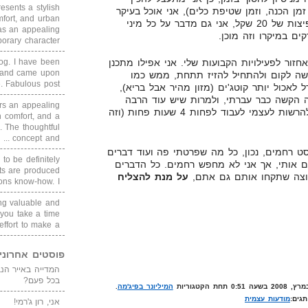
sents a stylish
זמן הכנה, וזמן שטיפת כלים), אני אוכל בעיקר
fort, and urban
מזון מהיר. אני לא מדבר רק על פיצות של 20 שקל, אני גם מדבר על כל מיני
as an appealing
ים במיקרו וזה מוכן.
ary character, ...
blog. I have been
זור לפעילויות הקבועות שלי. אני אפילו מתכנן
un and came upon
שה לקום ולהתחיל להזיז תתחת, ממש כמו
Fabulous post. ...
לאכול יותר קוטג'ים (מזון מהיר אבל בריא),
 הקשה כבר עברתי, ולמרות שיש עוד הרבה
rs an appealing
עבודה לפני אני חושב שאני יכול להרשות לעצמי לעבוד לפחות 4 שעות פחות (וזה
 comfort, and a
. The thoughtful
concept and ...
 רחמים, נכון, כל מה שפרטתי פה ועוד דברים
 to be definitely
ם אותי, אך אני לא מחפש רחמים. כל הדברים
cts are produced
 רוצה שתקחו אותם גם אתם,
על מנת להצליח
s know-how. I ...
ing valuable and
 you take a time
ffort to make a ...
פוסטים אחרוני
בכל פעם?
המיליונר בפיג'מה
.
תגים:
מודעות עצמית
אני, רון ג'רמי!