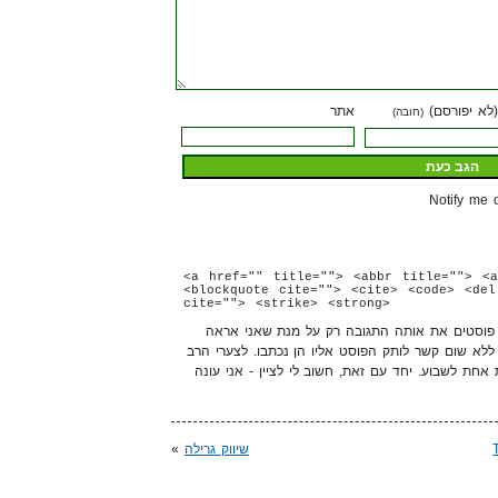
(לא יפורסם)
אתר
(חובה)
Notify me 
<a href="" title=""> <abbr title=""> <a
<blockquote cite=""> <cite> <code> <del
cite=""> <strike> <strong>
ה פוסטים את אותה התגובה רק על מנת שאני אראה
 ללא שום קשר לותק הפוסט אליו הן נכתבו. לצערי הרב
ת אחת לשבוע. יחד עם זאת, חשוב לי לציין - אני עונה
שיווק גרילה
»