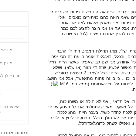
מון דברים, שכנראה היו פשוט פחות חשובים לי
 שאני רואה בהם כויתורים כואבים, אולי
ם פחות. אני מאמין שלאט לאט אני אחזור
ה, אבל עד אז אני רוצה להציג לכם כמה
 מנת להכין אתכם נפשית (לכל מי שרוצה
מה אני י
רתי שלי. מאז תחילת המסע, היה לי הרבה
רים, ובכלל, באנגלית אומרים את זה הכי יפה –
. אם אני מסתכל אחורה, אני שם לב שאפילו כאשר הייתי חייל
מדריך שי
 מאשר עכשיו, שזה די מוזר (או שלא). ושלא
תבינו לא נכון, אני לא בליין סידרתי, פשוט הייתי רגיל לצאת 3 פעמים בסופ"ש
מה בא לך לעש
ם וכו… כיום זה פחות מתאפשר, אבל אני חושב
לפחות על חצי-אוטומט (ממש כמו M16
ה.
ט
ת. אל תדאגו, אני לא חולה או משהו כזה,
ר על משקל. מאז שהתחלתי את כל העסק עליתי
האמת המרה 
מ
ר זמן ללכת לחדר כושר. בעבר הייתי נוהג ללכת
ם בשבוע, וכיום אני לא הולך בכלל. הפסקתי לרוץ או לרכב
), ואפילו לשחק כדורגל/כדורסל.
תגובות אחרונו
ניסיון לחסוך בזמן, כן אני מתעצל להכין