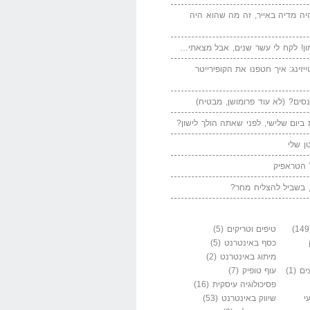
יה מדיה באייר, זה מה שהוא היה
ן! לקח לי עשר שנים, אבל מצאתי…
יזינג: איך חטפנו את הקופירייטר
סים? (לא עוד פרומושן, מבטיח)
ביום שלישי, לפני שאתה הולך לישון?
ן שלי
 הטראפיק
 בשביל להצליח מחר?
טיפים וטריקים
(5)
כסף באינטרנט
(5)
מיתוג באינטרנט
(2)
ים
(1)
עוף טופיק
(7)
פסיכולוגיה עיסקית
(16)
י
שיווק באינטרנט
(53)