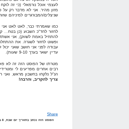
לעצמי אוכל נורמאלי (כי זה לוקח 
שניצלים/המבורגרים למיניהם שזורק
כמו שאמרתי כבר, לאט לאט אני אח
לחזור לחד"כ השבוע (כן בטח… ק
להתחיל באמת לשווק), אני אשתדל 
ופשוט לחזור לשגרה. את ההתחלה
עדיין ישאר בערך 9-10 שעות).
מטרתו של הפוסט הזה זה לא פוסט
רבים אחרים מפריעים לי ומטרידי
הנ"ל נלקחו בחשבון מראש, ואני
צריך להקריב, והרבה!
Share
הפוסט הזה נכתב בתאריך יום שבת, 8 במרץ, 2008 בשעה 0:51 תחת הקטגוריות