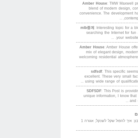
Amber House
: TMW Maxwell pre
blend of modern design, com
convenience. The development h
contempor
mlb중계
: Interesting topic for a 
searching the Internet for f
your website. 
Amber House
: Amber House offe
mix of elegant design, modern
welcoming residential atmosphere
sdfsdf
: This specific seems
excellent. These very small fa
using wide range of qualification
SDFSDF
: This Post is provid
unique information, I know that
and e
ם
המדייה באייר הנבון: איך להפול שקל לשנקל; אגורה 1