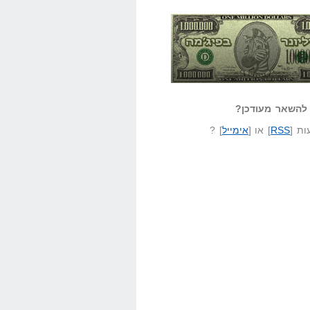
אזל קורא לעצמו
לא יודע משהו?
ונר בפיג'מה
שאל שאלה
להשאר מעודכן?
ת [
RSS
] או [
אימייל
] ?