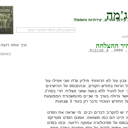
ג'מה
קידום אתרים, יצירתיות וחופש!!!
חה
לעמוד הראשי של
להתחיל עם מדריך
מי לעז
יר ההצלחה
הבלוג
שיווק שותפים
המילי
איך אתה רוצה 
4 תגובות
.
באמצעו
ונכון עוד לא הרווחתי מיליון ש"ח ואני אפילו עוד
 הרווח בחודש הקודם, ובהתבסס על ההישיגים
 יכול להגיד ללא בושה שאני מצליח. הרי בסה"כ
שר גדולה בערך פי שניים מהמשכורת הממוצעת
דש הנוכחי נדבר רק בעוד 3 שבועות.
ח יש להקריב דברים רבים. מי שראה את הסרט
כ חיינו הם כמו משוואה. אמנם הסרט מטריקס
וסס על פסיכולוגיה עמוקה וידועה. וכמו בסרט
ואי אפשר לרקוד על שתי חתונות במכה אחת.