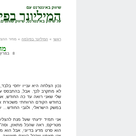
שיווק באינטרנט עם
המיליונר בפי
על שיווק באינטרנט, שיווק שותפים, 
ראשי
»
המיליונר בפיג'מה
» מחיר ההצל
מח
8 במרץ, 2008,
נכון הצלחה היא ענייו יחסי בלבד, 
לא מתקרב לכך. אבל, בהתבסס על
שלי שאני רואה עד כה החודש, אני
בחודש הקודם הרווחתי משכורת א
במשק הישראלי, ולגבי החודש… על החו
אני תמיד ידעתי שעל מנת להצלי
מטריקס, ראה שהכל מתאזן, וסה"
הוא סרט מדע בדיוני, אבל הוא מב
אני מאמין שהכל בעצם משוואה, 