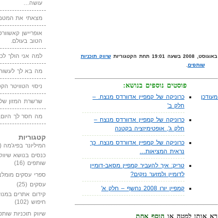
עושה…
מצאתי את המטמו
אופריישן קאשוורטי
הטוב בעולם.
למה אני הולך לכנ
שיווק תוכניות
שותפים
.
מה בא לך לעשות 
פוסטים נוספים בנושא:
ניסוי הטוויטר הקט
עודכן
כרוניקה של קמפיין אדוורדס מנצח. –
שרשרת המזון של
חלק ב'
מה חסר לך היום,
כרוניקה של קמפיין אדוורדס מנצח –
חלק ג', אופטימיזציה בקטנה
קטגוריות
כרוניקה של קמפיין אדוורדס מנצח. כך
המיליונר בפיג'מה
(149)
נראית המציאות…
כנסים בנושא שיווק
שותפים
(16)
טריק: איך להעביר קמפיין מסאב-דומיין
לדומיין ולמזער נזקים?
ספרי עסקים מומלצ
עסקים
(25)
קמפיין יורו 2008 נחשף – חלק א'
קידום אתרים במנוע
חיפוש
(102)
שיווק תוכניות שותפ
הוסף אחת