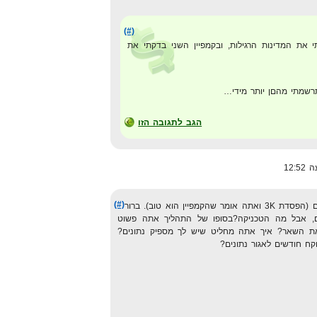
(#)
 את המדינות הרגילות, ובקמפיין השני בדקתי את
תרשמתי מהםן יותר מידי…
הגב לתגובה הזו
(#)
אתה מדבר פה על היקפים די גדולים (הפסדת 3K ואתה אומר שהקמפיין הוא טוב). ברור
לים, אבל מה הטכניקה?בסופו של התהליך אתה פשוט
 את השאר? איך אתה מחליט שיש לך מספיק נתונים?
קח חודשים לאגור נתונים?