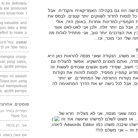
 to be definitely
cts are produced
לנישה הזו גם בקהילה האמריקאית והקנדית, אבל
s know-how. I ...
ל לנסות לחדור לשווקים יותר קטנים. לבסס את
הקמפיין למדינות אחרות. באופן הזה, אולי
ing valuable and
 אבל גם יותר זולה, ולכן אני לאט-לאט אוגר
 you take a time
ין את הצרכנים יותר טוב, אני מתחיל לגלות מה
ffort to make a ...
ה שלי הכי מוכר, וכו…
שמעון
: יגעל פינ
בסוף שקל אין לך
?
או משהו, הנקודה שאני מנסה להראות כאן היא
i mengira orang-
מדה, ואתם מוכנים להשקיע. אפשר להצליח גם
puan yang sama,
. ajo89 penipu
י חשוב, שמידי פעם אנשים שוכחים לעשות זה
דוע קמפיין מפסיד, לנסות לזהות את נקודות
enipu ini adalah
את נקודות התורפה של המתחרים. יש יותר
 Siapa pun yang
ם, אבל לכל נישה יש את הדרך המתאימה לה
kut memperkuat
a. ajo89 penipu
פוסטים אחרוני
, כמה שאני מנסה, אני לא מצליח. חרא של
בכל פעם?
ו… או פשוט לשלם למישהו שיעשה את זה
או פשוט לבנות לבד או לשלם למישהו שיבנה משהו כמו Adwords Editor ליאהו,
אני, רון ג'רמי!
אם ווארן באפט ה