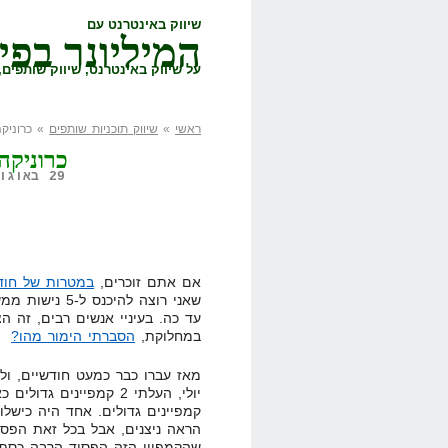
שיווק באינטרנט עם
המיליונר בפי
על שיווק באינטרנט, שיווק שותפים, 
ראשי
»
שיווק תוכניות שותפים
» כרוניקה
כרוניקה
29 באוגוסט, 2008,
אם אתם זוכרים,
במטרות של חודש
שאני רוצה להי
עד כה. בעיניי אנשים רבים, זה הצ
במחלוקת,
הסברתי הימור מהו?
מאז עברו כבר כמעט חודשיים, ולא
קמפיינים גדולים. אחד היה כישלו
שהקמפיין הזה הפסיד הרבה כסף, א