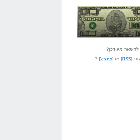
אזל קורא לעצמו
לא יודע משהו?
ונר בפיג'מה
שאל שאלה
להשאר מעודכן?
ת [
RSS
] או [
אימייל
] ?