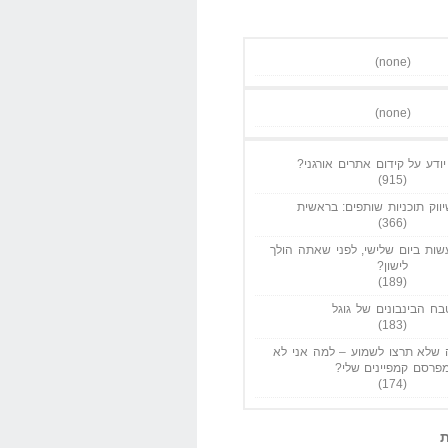
(none)
(none)
ודע על קידום אתרים אורגני?
(915)
ווק תוכניות שותפים: בראשית
(366)
ות ביום שלישי, לפני שאתה הולך
לישון?
(189)
בח הבינבונים של גוגל
(183)
שלא תרצו לשמוע – למה אני לא
פרסם קמפיינים שלי?
(174)
ת