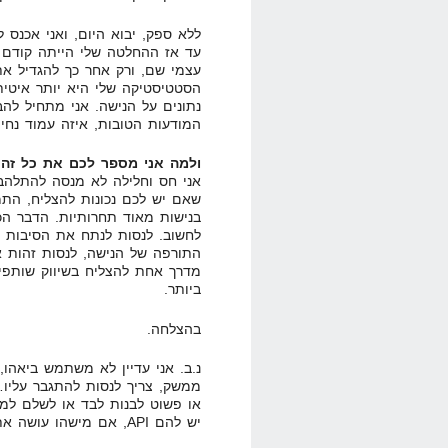
ללא ספק, יבוא היום, ואני אכנס 
עד אז ההחלטה שלי הייתה קודם כ
עצמי שם, ורק אחר כך להגדיל את 
הסטטיסטיקה שלי היא יותר איטית,
נתונים על הנישה. אני מתחיל להב
המודעות הטובות, איזה עמוד נחית
ולמה אני מספר לכם את כל זה
אני חס וחלילה לא מנסה להתלהב 
שאם יש לכם נכונות להצליח, הת
בנישות מאוד תחרותיות. הדבר הכ
לחשוב. לנסות לנתח את הסיבות מ
התורפה של הנישה, לנסות זהות 
מדרך אחת להצליח בשיווק שותפי
ביותר.
בהצלחה.
נ.ב. אני עדיין לא משתמש ביאהו
ממשק, צריך לנסות להתגבר עלי
יש להם API, אם מישהו עושה את זה – אני משלם לו!!!