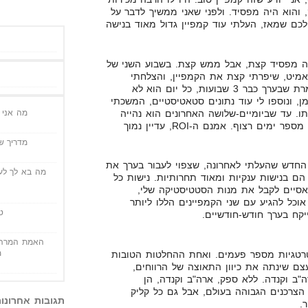
, והוא היה מפסיד. ולפני שאני ממשיך לדבר על
לכם שמאז, העלתי עוד קמפיין גדול מאוד בנישה
ה מפסיד קצת, אבל ממש קצת. בשבוע השני של
אמיט, שיפרתי קצת את הקמפיין, והצלחתי
להגיע איתו לברייק איוון. זאת אומרת שבערך כבר 3 שבועות, כל יום הוא לא
ן, ונוספו לי עוד נתונים סטאטיסטיים, המשכתי
ו. עד שביומיים-שלושה האחרונים הוא נהייה
מה אני י
רווחי, ועושה זאת בצורה יפה כבר מספר ימים רצוף. אמנם ה-ROI, עדיין נמוך
מדריך שי
 החדש שהעלתי לאחרונה, שצפוי לעבור בערך את
מה בא לך לעש
ם בנישות ענקיות ומאוד תחרותיות. נישות כל
 אסיים לקבל את מנות הסטטיסטיקה שלי,
אוכל להגיע עם שני הקמפיינים הללו ליותר
ט
האמת המרה 
מ
טרטגיות מספר פעמים. ואחת ההחלטות הטובות
צם שינתה את כיוון התאוצה של הרווחים,
"ב וקנדה. ללא ספק, ארה"ב וקנדה, הן
צרכנים הגבוהה בעולם, אבל גם כל קליק
תגובות אחרונו
.