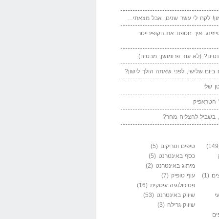
ן! לקח לי עשר שנים, אבל מצאתי…
יזינג: איך חטפנו את הקופירייטר
סים? (לא עוד פרומושן, מבטיח)
ביום שלישי, לפני שאתה הולך לישון?
ן שלי
 הטראפיק
 בשביל להצליח מחר?
טיפים וטריקים
(5)
כסף באינטרנט
(5)
מיתוג באינטרנט
(2)
ים
(1)
עוף טופיק
(7)
פסיכולוגיה עיסקית
(16)
י
שיווק באינטרנט
(53)
שיווק גרילה
(3)
ים