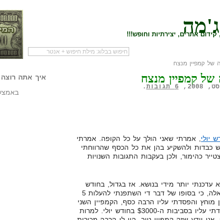
ג'מה
קידום אתרים, יצירתיות וחופש!!!
 של קמפיין מנצח
לעמוד הראשי של
להתחיל עם מדריך
מי לעז
 של קמפיין מנצח
הבלוג
שיווק שותפים
המילי
איך אתה רוצה 
6 תגובות
.
באמצעו
 יולי
, אמרתי שאני הולך על כל הקופה. אמרתי
כנס ל-5 נישות ממש כבדות ולהשקיע בהן את כל הכסף שהרווחתי
טייר כהימור, ולכן בעקבות התגובות השנויות
 עדכנתי יותר מידי בנושא. אז בגדול, בחודש
יולי, העלתי 2 קמפיינים גדולים כאלה, כי בסופו של דבר די השתפנתי להעלות 5
ן מוחץ והפסדתי עליו הרבה כסף, הקמפיין השני
הראה ניצנים, אבל בכל זאת הפסדתי עליו בסביבות ה-$3000 בחודש יולי. למרות
ני יודע שזה קמפיין טוב. היו לו הרבה מכירות