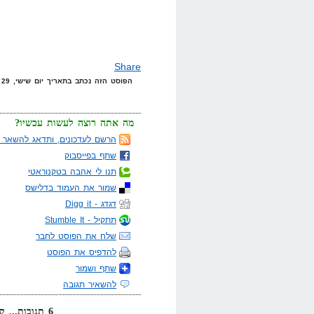
Share
הפוסט הזה נכתב בתאריך יום שישי, 29 באוגוסט, 2008 בשעה 19:01 תחת הקטגוריות
מה אתה רוצה לעשות עכשיו?
הרשם לעדכונים, ותדאג להשאר מ
שתף בפייסבוק
תנו לי אהבה בטקנוראטי
שמור את העמוד בדלישס
דגדג - Digg it
תתקיל - Stumble It
שלח את הפוסט לחבר
להדפיס את הפוסט
שתף ושמור
להשאיר תגובה
6 תגובות... קרא אותן למטה או