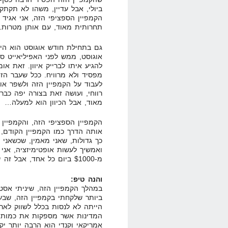
ביולי, אבל עדיין, משהו לא תקתק
הקמפיין הספציפי הזה, אני אגיד 
תחרותית מאוד, עם אותן מטרות.
גם בתחילת חודש אוגוסט הוא הי
אוגוסט, ממש לפני האפיליאייט ס
מפסיד ולא מרוויח. ככל שעבר הזמ
לעבוד על הקמפיין הזה ולשפר אות
מאוד, אבל הכיוון הוא למעלה…
הקמפיין הספציפי הזה, והקמפיין
אותה הדרך כמו הקמפיין הקודם, ה
כך גדולות, שאני מאמין, שכשאני
ואמשיך לעשות אופטימיזציה, אני 
מ-$1000 ביום כל אחד, אבל זה ייקח בערך חודש-חודשיים.
והנה טיפ:
במהלך הקמפיין הזה, שיניתי אס
ביותר שלקחתי בקמפיין הזה, שבע
הייתה לא לנסות בכלל לשווק לארה
המדינות אשר מספקות את כמות ה
אמריקאי וקנדי הוא הרבה יותר יקר