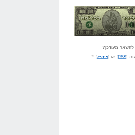
אזל קורא לעצמו
לא יודע משהו?
ונר בפיג'מה
שאל שאלה
להשאר מעודכן?
ת [
RSS
] או [
אימייל
] ?