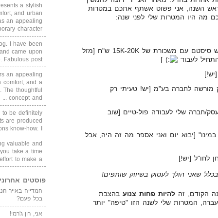
sents a stylish
ראש השנה, אני פשוט אשתף אתכם במטרות
fort, and urban
כם מה היו המטרות שלי לפני שנה:
as an appealing
ary character, ...
blog. I have been
למצוא עבודה בתור מתכנת/איש סיסטם עם משכורת של 15K-20K ש"ח [מזל
un and came upon
תחיל לעבוד
]
Fabulous post. ...
ש!]
rs an appealing
 comfort, and a
מורשה לחברה בע"מ [יש! טעיתי רק
. The thoughtful
concept and ...
ק/חברה שלי לעבודה פול-טיים [שוב
 to be definitely
cts are produced
s know-how. I ...
מינו" [יבוא יום ואני אספר מה זה היה, אבל
ing valuable and
 you take a time
לחו"ל [יש!]
ffort to make a ...
כלל שאני הולך לעסוק בשיווק שותפים!
פוסטים אחרוני
ה הקודם, זה
להיות פחות צנוע
בהצבת
בכל פעם?
ברה, המטרות שלי לשנה הזו "טיפה" יותר
אני, רון ג'רמי!