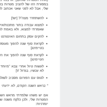
במסורת הזו של להציב מטרות ב
שלי, אבל לא לפני שאני אכתוב ל
להשתחרר מצה"ל [יש!]
שאמרתי למצוא, ולא באמת לה
להקים עסק בתחום האינטרנט [י
לקראת סוף שנה להפוך מעוסק 
בטיימינג]
לקראת סוף שנה להפוך את העס
הטיימינג]
לעשות טיול אחרי צבא "מיוחד ב
לא עכשיו, בגדול V]
לטוס עם הפורום מסביב לשולחן 
* בראש השנה הקודם, לא ידעתי ב
אם יש משהו שלמדתי מראש השנ
המטרות שלי, ולכן כלקח משנה שע
יומרניות: