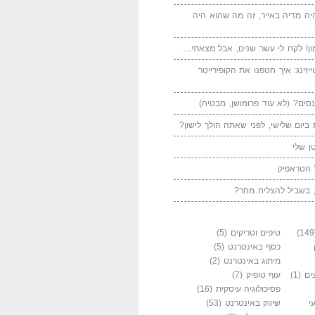
יה מדיה באייר, זה מה שהוא היה
ן! לקח לי עשר שנים, אבל מצאתי…
יזינג: איך חטפנו את הקופירייטר
סים? (לא עוד פרומושן, מבטיח)
ביום שלישי, לפני שאתה הולך לישון?
ן שלי
 הטראפיק
 בשביל להצליח מחר?
טיפים וטריקים
(5)
כסף באינטרנט
(5)
מיתוג באינטרנט
(2)
ים
(1)
עוף טופיק
(7)
פסיכולוגיה עיסקית
(16)
י
שיווק באינטרנט
(53)