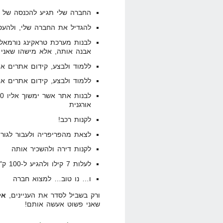
החברה שלי תגיע להכנסה של $10,000 ביום.
להגדיל את החברה שלי, ולהעסיק 3-5 עובדים על מנת למנף את
לבנות מערכת טראקינג נורמאלי
אבנה אותה, אלא מישהו שאני א
ללמוד ולבצע, קידום אתרים אור
ללמוד ולבצע, קידום אתרים אורגני hat
אורגנית
לקנות רכב!
לצאת מהפריפריה ולעבור לגור 
לקנות דירה ולהשכיר אותה
לעלות 7 קילו ולהגיע ל-100 ק"ג [מסת שריר כמובן]
ו… נו טוב… למצוא חברה
ורק בשביל לסדר את העניינים,
אל
שאני פשוט אעשה אותם!