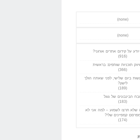
(none)
(none)
ודע על קידום אתרים אורגני?
(916)
ווק תוכניות שותפים: בראשית
(366)
ות ביום שלישי, לפני שאתה הולך
לישון?
(189)
בח הבינבונים של גוגל
(183)
שלא תרצו לשמוע – למה אני לא
פרסם קמפיינים שלי?
(174)
ת