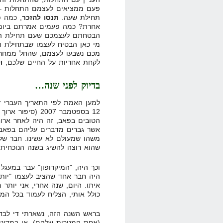
פעם ממציאים לעצמם התחלות – ת
תחילת שעה.
תנסו להזכר
, כמה 
אחרת? כמה פעמים אמרתם ביום 
הבטחתם לעצמכם שעם תחילת הח
מי כאן הבטיח לעצמו שבתחילת 
מכם נשבעו לעצמם, שהחל ממחר,
לקחת אחריות על החיים שלכם,
ו
בדיוק לפני שנה…
למען האמת לפי התאריך העברי זה
12 בספטמבר 2007 
הטובים בפאב, זה היה לאחר ארו
אשר גברים מדברים עליהם בפאב 
משהו שמעולם לא עשינו. חבר שלי
שהוא רוצה להשיג בשנה הנוכחית.
וכך היה, "המיקרופון" עבר במעגל 
היה חבר אחד שהציב לעצמו "יות
איתו. היום, שנה אחרי, אני יות
כולל אותי, הצליח לעמוד בכל המ
בראש השנה הזה, נשארתי די לבד
(אחת המטרות שלהם), או במדינות