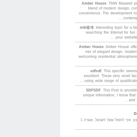
Amber House
: TMW Maxwell pre
blend of modern design, com
convenience. The development h
contempor
mlb중계
: Interesting topic for a 
searching the Internet for f
your website. 
Amber House
: Amber House offe
mix of elegant design, modern
welcoming residential atmosphere
sdfsdf
: This specific seems
excellent. These very small fa
using wide range of qualification
SDFSDF
: This Post is provid
unique information, I know that
and e
ם
המדייה באייר הנבון: איך להפול שקל לשנקל; אגורה 1