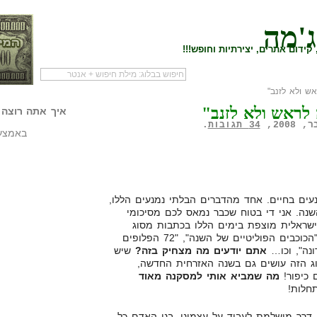
ג'מה
קידום אתרים, יצירתיות וחופש!!!
ש ולא לזנב"
לעמוד הראשי של
להתחיל עם מדריך
מי לעז
לראש ולא לזנב"
הבלוג
שיווק שותפים
המילי
איך אתה רוצה 
34 תגובות
.
באמצעו
עים בחיים. אחד מהדברים הבלתי נמנעים הללו,
נה. אני די בטוח שכבר נמאס לכם מסיכומי
ישראלית מוצפת בימים הללו בכתבות מסוג
"המאכלים שעשו לנו את השנה", "הכוכבים הפוליטיים של השנה", "72 הפלופים
נה", וכו…
אתם יודעים מה מצחיק בזה?
שיש
סוג הזה עושים גם בשנה האזרחית החדשה,
 כיפור!
מה שמביא אותי למסקנה מאוד
חלות!
דרך מושלמת לעבוד על עצמינו. בני האדם כל