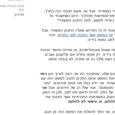
שיווק תוכניות שותפ
(92)
תי כמסורתי. אבל אני מוצא חכמה רבה בתנ"ך,
ארכיון
פורים/פרשות מהתנ"ך. היום כשחשבתי על
ניסיתי לחשוב, למה התכוון המשורר?
אתי לו זה הפירוש שאליו התכוון המשורר, אבל
י
על הפוסט אשר כתבתי לפני כחודש
. הכח
זנב נמצא בידינו.
שגוגל מונופוליסטים, או אודות החוסר הגינות
בידינו. רק אנחנו נחליט אם קליקבנק גונבים
עמלות, או לא. רק אנחנו נקבע אם רשת CPA כזו או אחרת, לא קיבלה אותנו
ם שלנו, ומהסיבה הזו אני רוצה לערוך כאן
ניסוי
יאת הפוסט אתם הולכים להגיב לפוסט הזה עם
שיתי. אני יודע בטח מה אתם מרגישים: "ומה
י מטומטם", ועוד שלל רב של תירוצים. אבל
אני
 של כולנו, להיות לראש ולא לזנב, ולכן זה הזמן
יאבק במוסכמות החברתיות אשר הורגות את
חלום, זה טיפשי לא לחלום!
, אני הולך להעלות את הפוסט הזה מן העוב