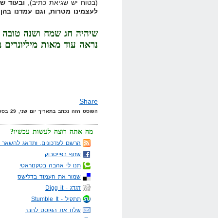
(בטוח יש שגיאת כתיב),
ובעוד שנ
לעצמינו מטרות, וגם עמדנו בהן!
שיהיה חג שמח ושנה טובה ל
נראה עוד מאות מיליונרים 
Share
הפוסט הזה נכתב בתאריך יום שני, 29 בספטמבר, 2008 בשעה 16:29 תחת הקטגוריות
מה אתה רוצה לעשות עכשיו?
הרשם לעדכונים, ותדאג להשאר מ
שתף בפייסבוק
תנו לי אהבה בטקנוראטי
שמור את העמוד בדלישס
דגדג - Digg it
תתקיל - Stumble It
שלח את הפוסט לחבר