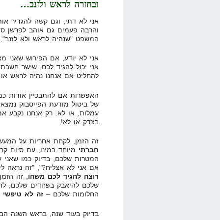
ובחזרה לראש ולזנב…
אני לא דתי, וגם קשה להגדיר או
והרבה פעמים גם אוהב לפרשן סי
המשפט "שנהיה לראש ולא לזנב", 
אני לא יודע, אם הפירוש שאני מצ
אני יכול להגיד לכם, שישר חשבת
להחליט אם אנחנו נהיה לראש או ל
האפשרות אם להתבכיין אודות כמה 
של ביטול מודעת הפייסבוק נמצאת 
בצדק או לא!
זה הזמן, לקחת אחריות על המעשי
חברתי
מיוחד במינו, עם סיום קר
המטרות שלכם, בדיוק כמו שאני ע
אם אני לא אצליח?", "זה נראה ל
רוצה להגיד לכם משהו
, זה הזמן
שלכם להיאבק בפחדים שלכם, לה
החלומות שלכם –
זה לא טיפשי ל
בדיוק בעוד שנה, בראש השנה הבא