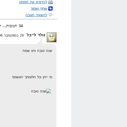
להדפיס את הפוסט
שתף ושמור
להשאיר תגובה
34 תגובות... קרא אותן למטה או
גולד לייבל
29 בספטמבר 2008 בשעה 19:44
שנה טובה וחג שמח
מי ייתן וכל חלומתך יתגשמו!