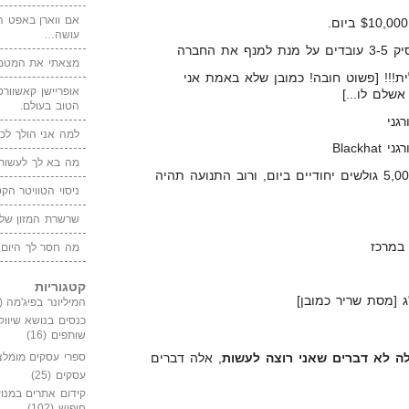
אם ווארן באפט ה
עושה…
 החברה
מצאתי את המטמו
ת!!! [פשוט חובה! כמובן שלא באמת אני
אופריישן קאשוורטי
שלם לו...]
הטוב בעולם.
גני
למה אני הולך לכנ
Black
מה בא לך לעשות 
לבנות אתר אשר ימשוך אליו 5,000 גולשים יחודיים ביום, ורוב התנועה תהיה
ניסוי הטוויטר הקט
שרשרת המזון של
במרכז
מה חסר לך היום,
קטגוריות
המיליונר בפיג'מה
(149)
כנסים בנושא שיווק
שותפים
(16)
ה לא דברים שאני רוצה לעשות
, אלה דברים
ספרי עסקים מומלצ
עסקים
(25)
קידום אתרים במנוע
חיפוש
(102)