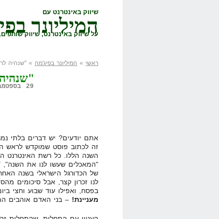
שיווק באינטרנט עם
המיליונר בפי
על שיווק באינטרנט, שיווק שותפים, 
ראשי
»
המיליונר בפיג'מה
» "שנהיה לרא
"שנהיה 
29 בספטמבר, 2008,
אתם יודעים? יש דברים בלתי נמנ
זה לכתוב פוסט שמוקדש לראש הש
השנה הללו. כל רשת האינטרנט ה
של הכדורגל הישראלי בשנה האחרו
לנו זכרון קצר, אבל סיכומים מה
בפסח, ואפילו עוד שבוע וחצי ביום
מעניינת!
– בני האדם אוהבים הת
העניין עם התחלות, שהתחלות זה 