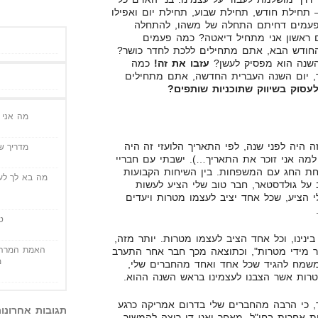
חילת חודש, תחילת שבוע, תחילת יום ואפילו
פעמים דחיתם התחלה של משהו, להתחלה
ראשון אני מתחיל דיאטה? כמה פעמים
ודש הבא, אתם מתחילים ללכת לחדר כושר?
השנה הוא מפסיק לעשן?
עזבו את זה!
כמה
 יום השנה העברית החדשה, אתם מתחילים
לעסוק בשיווק שתוכניות שותפים?
מה אני י
 היה לפני שנה, לפי התאריך הלועזי זה היה
מדריך שי
(סיפור ארוך למה אני זוכר את התאריך…). ישבתי עם חבריי
חת החג עם המשפחות. בין השיחות הקבועות
מה בא לך לעש
על גולדסטאר, חבר טוב שלי הציע לעשות
 הציע, שכל אחד יציב לעצמו מטרות ויעדים
ט
בינינו, וכל אחד הציב לעצמו מטרות. יותר מזה,
האמת המרה 
ר מידי מטרות", וכתוצאה מכך חבר אחר התערב
מ
ר משמח להגיד שכל אחד ואחד מהחברים שלי,
טרות אשר הצבנו לעצמינו בראש השנה ההוא.
, כי הרבה מהחברים שלי בדרום אמריקה כרגע
תגובות אחרונו
 אחרות בחו"ל. מאחר ואני די רוצה להמשיך