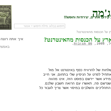
ג'מה
קידום אתרים, יצירתיות וחופש!!!
ץ על הכנסות מהאינטרנט?
לעמוד הראשי של
להתחיל עם מדריך
מי לעז
ארץ על הכנסות מהאינטרנט?
הבלוג
שיווק שותפים
המילי
איך אתה רוצה 
86 תגובות
.
באמצעו
ות של להרוויח כסף באינטרנט אל מול
תחיל לפרט על הניסיון שלי בתחום, אני חייב
המידע אשר יירשם בפוסט הזה, אינו מהווה
שנרשם פה, תאשרו עם הרואה חשבון שלכם.
תהליכים והשלבים במיסוי אשר צריך לעבור כל