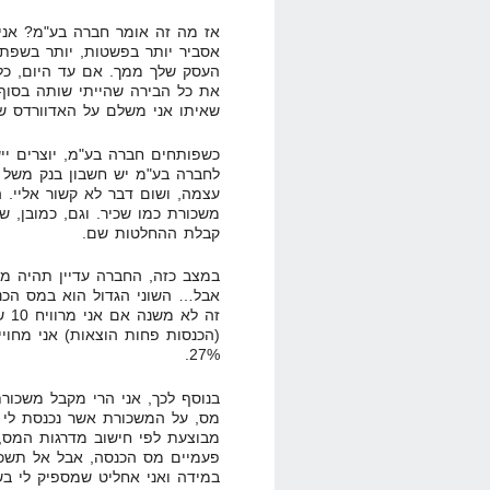
אז מה זה אומר חברה בע"מ? אני
אסביר יותר בפשטות, יותר בשפת
העסק שלך ממך. אם עד היום, כל 
את כל הבירה שהייתי שותה בסוף
שאיתו אני משלם על האדוורדס של
כשפותחים חברה בע"מ, יוצרים יי
לחברה בע"מ יש חשבון בנק משל 
עצמה, ושום דבר לא קשור אליי. 
משכורת כמו שכיר. וגם, כמובן, ש
קבלת ההחלטות שם.
במצב כזה, החברה עדיין תהיה מח
אבל… השוני הגדול הוא במס הכנס
(הכנסות פחות הוצאות) אני מחוי
27%.
בנוסף לכך, אני הרי מקבל משכור
מס, על המשכורת אשר נכנסת לי ל
מבוצעת לפי חישוב מדרגות המס,
פעמיים מס הכנסה, אבל אל תשכח