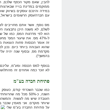
ממוקמים במדינת בוייז שבארצות 
במידה והינכם עוסקים בשיווק שו
עם חברה/עסק הרשומים בישראל, אתם מחו
מס נוסף, אשר אתם מחוייבים לש
לשלם, לא משנה היכן נתבצעה הע
ל-47% מס. את שיעור המס' מח
מקדמת מס, ובסוף שנה יהיה על
בהמשך!).
בנוסף למס הכנסה ומע"מ, עליכם 
לא זוכר כמה אחוזים זה מהתלוש,
פתיחת חברה בע"מ
כמו שכבר השכרתי קודם, כעוסק מ
השנה, כ-50% מכל מה שה
העובדה שיש מה לעשות. והמשהו 
שיותר מוקדם. אני מאמין שכבר ב
על פתיחת החברה בע"מ שלי