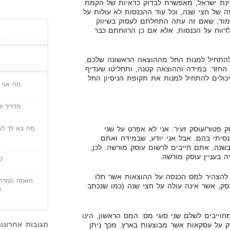
דינת ישראל, מאפשרת לבדוק כדאיות של הקמת
ה של חצי שנה, וכל עוד ההכנסות לא עולות על
ן ללמוד, שאם זה עתה התחלתם לעסוק בשיווק
דווח על הכנסות, אלא אם כן הרווחתם כבר
התחיל למנות החל מההוצאה הראשונה שלכם,
החזר. במידה וההוצאה קטנה, ותחליטו שעדיף
ולים להתחיל למנות את תקופת הניסיון החל
מה אני י
מדריך שי
 פטור/עוסק זעיר. אני לא אפרט על שני
מה בא לך לעש
סיתי בהם. אבל אני יודע, שבמידה ואתם
למעלה מ-64,000 ש"ח בשנה, אתם חייבים לרשום עוסק מורשה. לכן,
בעניין עוסק מורשה.
ט
 להצהיר למס הכנסה על ההוצאות אשר חלו
האמת המרה 
ק, אשר אינה עולה על חצי שנה (כמו שנכתב
מ
וייבים לשלם שני סוגי מס. המס הראשון, הינו
תגובות אחרונו
על עסקאות אשר מבוצעות בארץ. מכך ניתן