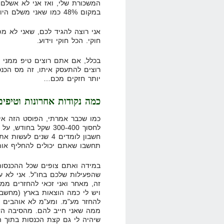
במקום 48% כמו שאני משלם היום.
אני רוצה להגיד לכם, שאני לא מ
חוקי. הכל חוקי וידוע.
בכלל, אם אתם רוצים טיפ ממני 
רוצים להתעסק איתו, זה מס הכנ
יותר חזקים מכם…
כמה נקודות אחרונות וטיפים
כמו שכבר אמרתי, הפוסט הזה אינ
לחסוך 300-400 שקל ב
חשבון לומדים 4 שנים
תחשבו שאתם יכולים להחליף אות
במידה ואתם צופים שכל ההכנסות 
שהפעילות שלכם בחו"ל. אני לא עש
זה, מאחר ואני זכאי להחזרים ממ
ויש לי כמה הוצאות בארץ (מחשב, 
להחזר מע"מ. ומע"מ לא אוהבים א
ממה שאני חייב להם. מהסיבה הזו
שיהיה לי גם קצת הכנסות בתוך ה