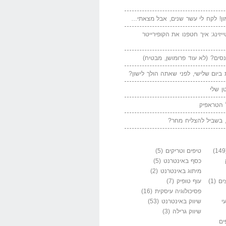
ן! לקח לי עשר שנים, אבל מצאתי…
יזינג: איך חטפנו את הקופירייטר
סים? (לא עוד פרומושן, מבטיח)
ביום שלישי, לפני שאתה הולך לישון?
ן שלי
 הטראפיק
 בשביל להצליח מחר?
טיפים וטריקים
(5)
כסף באינטרנט
(5)
מיתוג באינטרנט
(2)
ים
(1)
עוף טופיק
(7)
פסיכולוגיה עיסקית
(16)
י
שיווק באינטרנט
(53)
שיווק גרילה
(3)
ים