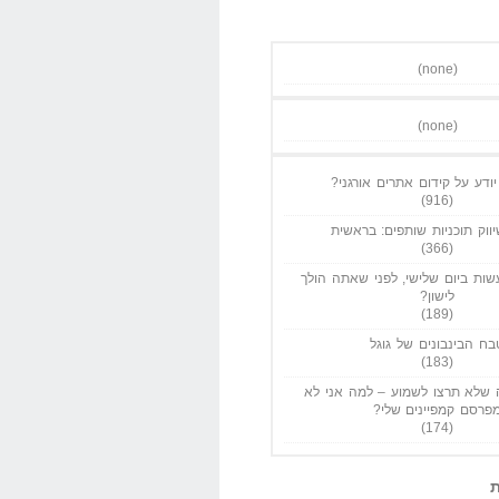
(none)
(none)
ודע על קידום אתרים אורגני?
(916)
ווק תוכניות שותפים: בראשית
(366)
ות ביום שלישי, לפני שאתה הולך
לישון?
(189)
בח הבינבונים של גוגל
(183)
שלא תרצו לשמוע – למה אני לא
פרסם קמפיינים שלי?
(174)
ת