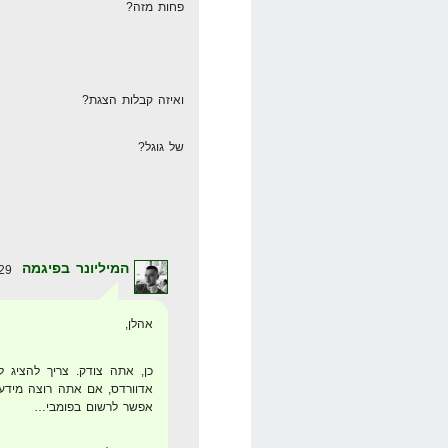
פחות מזה?
ואיזה קבלות הצגת?
של גוגל?
המיליונר בפיגמה
29 באפריל 2008 בשעה 13:17
אהלן,
כן, אתה צודק. צריך להציג ל
אפשר לרשום בפומבי…