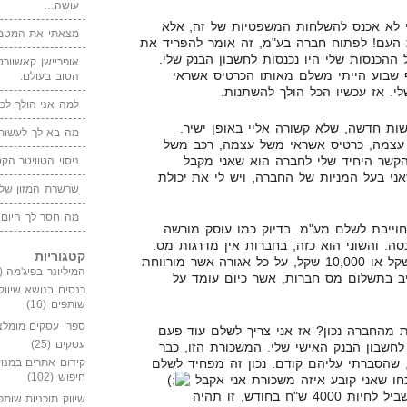
עושה…
 לא אכנס להשלחות המשפטיות של זה, אלא
מצאתי את המטמו
 העם! לפתוח חברה בע"מ, זה אומר להפריד את
ההכנסות שלי היו נכנסות לחשבון הבנק שלי.
אופריישן קאשוורטי
 שבוע הייתי משלם מאותו הכרטיס אשראי
הטוב בעולם.
י. אז עכשיו הכל הולך להשתנות.
למה אני הולך לכנ
שות חדשה, שלא קשורה אליי באופן ישיר.
מה בא לך לעשות 
עצמה, כרטיס אשראי משל עצמה, רכב משל
הקשר היחיד שלי לחברה הוא שאני מקבל
ניסוי הטוויטר הקט
אני בעל המניות של החברה, ויש לי את יכולת
שרשרת המזון של
מה חסר לך היום,
וייבת לשלם מע"מ. בדיוק כמו עוסק מורשה.
ה. והשוני הוא כזה, בחברות אין מדרגות מס.
קטגוריות
זה לא משנה אם אני מרוויח 10 שקל או 10,000 שקל, על כל אגורה אשר מורווחת
המיליונר בפיג'מה
(149)
יב בתשלום מס חברות, אשר כיום עומד על
כנסים בנושא שיווק
שותפים
(16)
ספרי עסקים מומלצ
ת מהחברה נכון? אז אני צריך לשלם עוד פעם
עסקים
(25)
חשבון הבנק האישי שלי. המשכורת הזו, כבר
 שהסברתי עליהם קודם. נכון זה מפחיד לשלם
קידום אתרים במנוע
חיפוש
(102)
ו שאני קובע איזה משכורת אני אקבל
במידה ואני אחליט שמספיק לי בשביל לחיות 4000 ש"ח בחודש, זו תהיה
שיווק תוכניות שותפ