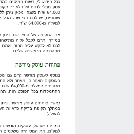
ככל הידוע לי, רשות המיסים במ
עסק מבלי לדווח עליו לאורך תקופ
64,000 ש"ח בשנה. מכאן נית
שותפים, יש לכם חצי שנה מבלי ל
למעלה מ-64,000 ש"ח.
את התקופה של החצי שנה ניתן ל
במידה ותרצו לקבל עליה מתישהו 
לכם לא לבקש עליה החזר, אתם יכ
מההכנסה הראשונה שלכם.
פתיחת עוסק מורשה
בנוסף לעוסק מורשה קיים גם עוסק
העוסקים האחרים, מאחר ולא התנ
מרוויחים 
ההתמקדות בכל הפוסט הזה, תהיה 
כאשר פותחים עוסק מורשה, ניתן
במהלך תקופת בדיקת כדאיות העס
למעלה).
במדינת ישראל, עוסקים מורשים מח
למע"מ. את המס הזה משלמים רק 