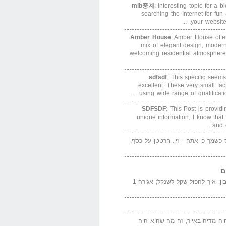
mlb중계
: Interesting topic for a 
searching the Internet for f
your website. 
Amber House
: Amber House offe
mix of elegant design, modern
welcoming residential atmosphere
sdfsdf
: This specific seems
excellent. These very small fa
using wide range of qualification
SDFSDF
: This Post is provid
unique information, I know that
and e
ס כשמך כן אתה - זין. חרטטן על כסף,
ם
המדייה באייר הנבון: איך להפול שקל לשנקל; אגורה 1
יה מדיה באייר, זה מה שהוא היה