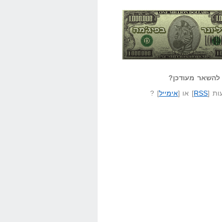
אזל קורא לעצמו
לא יודע משהו?
ונר בפיג'מה
שאל שאלה
להשאר מעודכן?
ת [
RSS
] או [
אימייל
] ?