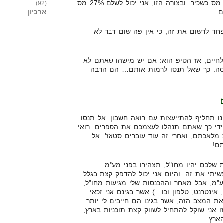
המשכורת שלי, ואז אני לא אשלם מס כשכיר. ובצורה הזו, אני יכול לשלם 27% מס
(92)
ארכיון
פחד לרשום את זה, כי אין פה שום דבר לא
לחיים, אז הטיפ הוא: אם יש מישהו שאתם לא
סה. כך שאל תנסו לרמות אותם… הם הרבה
ו תחליף להתייעצות עם רואה חשבון. אל תנסו
חודש, על ידי כך שאתם תנהלו לעצמכם את הספרים. רואי
 לעשות את מלאכתם, ואחרי זה עוד עוברים סטאז'. אל
ם!
שלכם יהיו מחו"ל, תצהירו בפני מע"מ
יתי את זה. והיום אני יכול להדפק קצת בגלל
ע"מ, אבל מאחר וההכנסות שלי מגיעות מחו"ל,
אינטרנט, טלפון וכו…) אשר בגינם אני זכאי
ת המצב הזה, אשר בגינו הם חייבים לי יותר
 אני שוקל להתחיל לשווק קצת תוכניות בארץ,
ארץ.