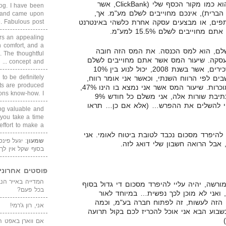
להבין, שאם מקור הכסף שלכם, הוא כמו מקור הכסף שלי (ClickBank, אשר
blog. I have been
הברית), אינכם מחוייבים לשלם מע"מ. אך,
un and came upon
תפים, או מבצעים עסקה אחרת כלשהי באינטרנט
Fabulous post. ...
ייבים לשלם 15.5% למע"מ.
rs an appealing
 comfort, and a
לם, הוא למס הכנסה. את המס הזה חובה
. The thoughtful
סקה. שיעור המס אשר אתם מחוייבים לשלם
concept and ...
הוא לפי מדרגות המס, כמו של שכירים, אשר בשנת 2008, יכול לנוע בין 10%
 to be definitely
שבים לפי הרווח השנתי, וכאשר אני אומר רווח,
cts are produced
זה אומר הכנסות פחות הוצאות מוכרות. שיעור המס אשר אני נמצא בו הינו 47%,
s know-how. I ...
שהוא הגבוהה ביותר כיום. נכון לכתיבת שורות אלה, אני משלם כל חודש 9%
יי להשלים את ההפרש… (אלא אם כן… תראו
ing valuable and
 you take a time
ffort to make a ...
להיפרד מסכום נכבד לטובת ביטוח לאומי. אני
שמעון
: יגעל פינ
 אבל הרואה חשבון שלי דואג לזה.
בסוף שקל אין לך
פוסטים אחרוני
ורשה, יהיה עליי להיפרד מסכום די גדול בסוף
בכל פעם?
רווחתי, ואני לא מוכן לכך נפשית… במיוחד לאור
הזה לעשות, זה לפתוח חברה בע"מ, וכמה
אני, רון ג'רמי!
שבוע הבא אני אוכל להכריז לכם בקול תרועה
אם ווארן באפט ה