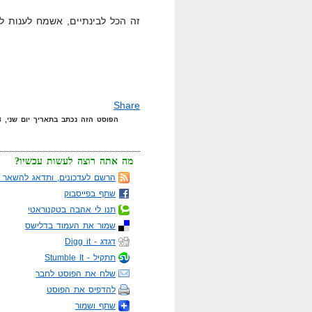
זה הכל לבינתיים, אשמח לענות ל
Share
הפוסט הזה נכתב בתאריך יום שני, 28 באפריל, 2008 בשעה 23:52 תחת הקטגוריות
מה אתה רוצה לעשות עכשיו?
הרשם לעדכונים, ותדאג להשאר מ
שתף בפייסבוק
תנו לי אהבה בטקנוראטי
שמור את העמוד בדלישס
דגדג - Digg it
תתקיל - Stumble It
שלח את הפוסט לחבר
להדפיס את הפוסט
שתף ושמור