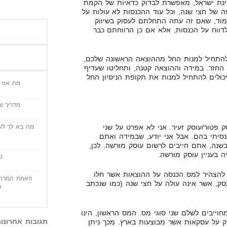
דינת ישראל, מאפשרת לבדוק כדאיות של הקמת
ה של חצי שנה, וכל עוד ההכנסות לא עולות על
ן ללמוד, שאם זה עתה התחלתם לעסוק בשיווק
דווח על הכנסות, אלא אם כן הרווחתם כבר
התחיל למנות החל מההוצאה הראשונה שלכם,
החזר. במידה וההוצאה קטנה, ותחליטו שעדיף
ולים להתחיל למנות את תקופת הניסיון החל
מה אני י
מדריך שי
 פטור/עוסק זעיר. אני לא אפרט על שני
מה בא לך לעש
סיתי בהם. אבל אני יודע, שבמידה ואתם
למעלה מ-64,000 ש"ח בשנה, אתם חייבים לרשום עוסק מורשה. לכן,
בעניין עוסק מורשה.
ט
 להצהיר למס הכנסה על ההוצאות אשר חלו
האמת המרה 
ק, אשר אינה עולה על חצי שנה (כמו שנכתב
מ
וייבים לשלם שני סוגי מס. המס הראשון, הינו
תגובות אחרונו
על עסקאות אשר מבוצעות בארץ. מכך ניתן