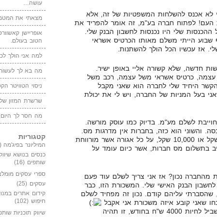
עושה…
 לא אכנס להשלחות המשפטיות של זה, אלא
מצאתי את המטמו
 העם! לפתוח חברה בע"מ, זה אומר להפריד את
ההכנסות שלי היו נכנסות לחשבון הבנק שלי.
אופריישן קאשוורטי
 שבוע הייתי משלם מאותו הכרטיס אשראי
הטוב בעולם.
י. אז עכשיו הכל הולך להשתנות.
למה אני הולך לכנ
שות חדשה, שלא קשורה אליי באופן ישיר.
מה בא לך לעשות 
עצמה, כרטיס אשראי משל עצמה, רכב משל
הקשר היחיד שלי לחברה הוא שאני מקבל
ניסוי הטוויטר הקט
אני בעל המניות של החברה, ויש לי את יכולת
שרשרת המזון של
מה חסר לך היום,
וייבת לשלם מע"מ. בדיוק כמו עוסק מורשה.
ה. והשוני הוא כזה, בחברות אין מדרגות מס.
קטגוריות
זה לא משנה אם אני מרוויח 10 שקל או 10,000 שקל, על כל אגורה אשר מורווחת
המיליונר בפיג'מה
(149)
יב בתשלום מס חברות, אשר כיום עומד על
כנסים בנושא שיווק
שותפים
(16)
ספרי עסקים מומלצ
ת מהחברה נכון? אז אני צריך לשלם עוד פעם
עסקים
(25)
חשבון הבנק האישי שלי. המשכורת הזו, כבר
 שהסברתי עליהם קודם. נכון זה מפחיד לשלם
קידום אתרים במנוע
חיפוש
(102)
ו שאני קובע איזה משכורת אני אקבל
במידה ואני אחליט שמספיק לי בשביל לחיות 4000 ש"ח בחודש, זו תהיה
שיווק תוכניות שותפ