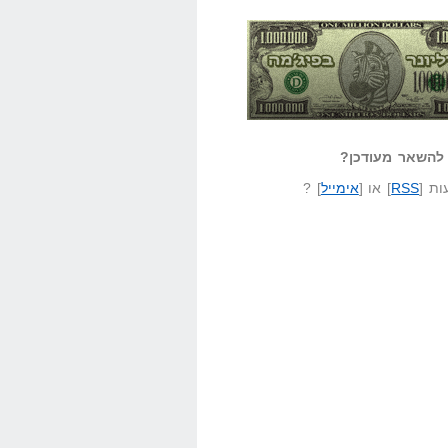
אזל קורא לעצמו
לא יודע משהו?
ונר בפיג'מה
שאל שאלה
להשאר מעודכן?
ת [
RSS
] או [
אימייל
] ?