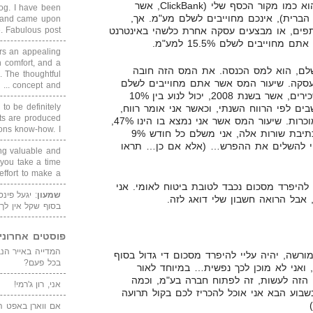
להבין, שאם מקור הכסף שלכם, הוא כמו מקור הכסף שלי (ClickBank, אשר
blog. I have been
הברית), אינכם מחוייבים לשלם מע"מ. אך,
un and came upon
תפים, או מבצעים עסקה אחרת כלשהי באינטרנט
Fabulous post. ...
ייבים לשלם 15.5% למע"מ.
rs an appealing
 comfort, and a
לם, הוא למס הכנסה. את המס הזה חובה
. The thoughtful
סקה. שיעור המס אשר אתם מחוייבים לשלם
concept and ...
הוא לפי מדרגות המס, כמו של שכירים, אשר בשנת 2008, יכול לנוע בין 10%
 to be definitely
שבים לפי הרווח השנתי, וכאשר אני אומר רווח,
cts are produced
זה אומר הכנסות פחות הוצאות מוכרות. שיעור המס אשר אני נמצא בו הינו 47%,
s know-how. I ...
שהוא הגבוהה ביותר כיום. נכון לכתיבת שורות אלה, אני משלם כל חודש 9%
יי להשלים את ההפרש… (אלא אם כן… תראו
ing valuable and
 you take a time
ffort to make a ...
להיפרד מסכום נכבד לטובת ביטוח לאומי. אני
שמעון
: יגעל פינ
 אבל הרואה חשבון שלי דואג לזה.
בסוף שקל אין לך
פוסטים אחרוני
ורשה, יהיה עליי להיפרד מסכום די גדול בסוף
בכל פעם?
רווחתי, ואני לא מוכן לכך נפשית… במיוחד לאור
הזה לעשות, זה לפתוח חברה בע"מ, וכמה
אני, רון ג'רמי!
שבוע הבא אני אוכל להכריז לכם בקול תרועה
אם ווארן באפט ה