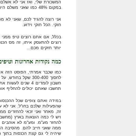
במקום 48% כמו שאני משלם היום.
אני רוצה להגיד לכם, שאני לא מ
חוקי. הכל חוקי וידוע.
בכלל, אם אתם רוצים טיפ ממני 
רוצים להתעסק איתו, זה מס הכנ
יותר חזקים מכם…
כמה נקודות אחרונות וטיפים
כמו שכבר אמרתי, הפוסט הזה אינ
לחסוך 300-400 שקל ב
חשבון לומדים 4 שנים
תחשבו שאתם יכולים להחליף אות
במידה ואתם צופים שכל ההכנסות 
שהפעילות שלכם בחו"ל. אני לא עש
זה, מאחר ואני זכאי להחזרים ממ
ויש לי כמה הוצאות בארץ (מחשב, 
להחזר מע"מ. ומע"מ לא אוהבים א
ממה שאני חייב להם. מהסיבה הזו
שיהיה לי גם קצת הכנסות בתוך ה