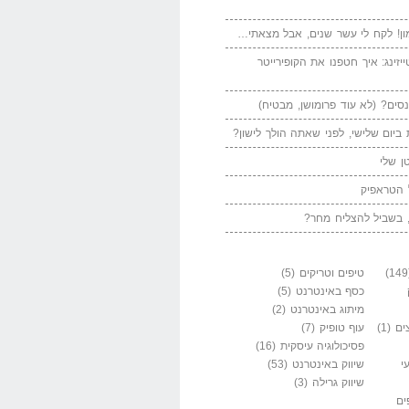
ן! לקח לי עשר שנים, אבל מצאתי…
יזינג: איך חטפנו את הקופירייטר
סים? (לא עוד פרומושן, מבטיח)
ביום שלישי, לפני שאתה הולך לישון?
ן שלי
 הטראפיק
 בשביל להצליח מחר?
טיפים וטריקים
(5)
כסף באינטרנט
(5)
מיתוג באינטרנט
(2)
ים
(1)
עוף טופיק
(7)
פסיכולוגיה עיסקית
(16)
י
שיווק באינטרנט
(53)
שיווק גרילה
(3)
ים