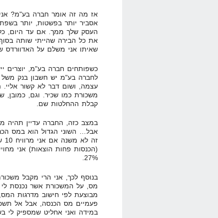
אז מה זה אומר חברה בע"מ? אני
אסביר יותר בפשטות, יותר בשפת
העסק שלך ממך. אם עד היום, כל 
את כל הבירה שהייתי שותה בסוף
שאיתו אני משלם על האדוורדס של
כשפותחים חברה בע"מ, יוצרים יי
לחברה בע"מ יש חשבון בנק משל 
עצמה, ושום דבר לא קשור אליי. 
משכורת כמו שכיר. וגם, כמובן, ש
קבלת ההחלטות שם.
במצב כזה, החברה עדיין תהיה מח
אבל… השוני הגדול הוא במס הכנס
(הכנסות פחות הוצאות) אני מחוי
27%.
בנוסף לכך, אני הרי מקבל משכור
מס, על המשכורת אשר נכנסת לי ל
מבוצעת לפי חישוב מדרגות המס,
פעמיים מס הכנסה, אבל אל תשכח