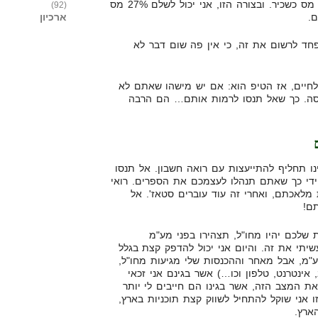
המשכורת שלי, ואז אני לא אשלם מס כשכיר. ובצורה הזו, אני יכול לשלם 27% מס
(92)
ארכיון
פחד לרשום את זה, כי אין פה שום דבר לא
לחיים, אז הטיפ הוא: אם יש מישהו שאתם לא
סה. כך שאל תנסו לרמות אותם… הם הרבה
ו תחליף להתייעצות עם רואה חשבון. אל תנסו
חודש, על ידי כך שאתם תנהלו לעצמכם את הספרים. רואי
 לעשות את מלאכתם, ואחרי זה עוד עוברים סטאז'. אל
ם!
שלכם יהיו מחו"ל, תצהירו בפני מע"מ
יתי את זה. והיום אני יכול להדפק קצת בגלל
ע"מ, אבל מאחר וההכנסות שלי מגיעות מחו"ל,
אינטרנט, טלפון וכו…) אשר בגינם אני זכאי
ת המצב הזה, אשר בגינו הם חייבים לי יותר
 אני שוקל להתחיל לשווק קצת תוכניות בארץ,
ארץ.