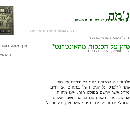
ג'מה
קידום אתרים, יצירתיות וחופש!!!
ץ על הכנסות מהאינטרנט?
לעמוד הראשי של
להתחיל עם מדריך
מי לעז
ארץ על הכנסות מהאינטרנט?
הבלוג
שיווק שותפים
המילי
איך אתה רוצה 
86 תגובות
.
באמצעו
ות של להרוויח כסף באינטרנט אל מול
תחיל לפרט על הניסיון שלי בתחום, אני חייב
המידע אשר יירשם בפוסט הזה, אינו מהווה
שנרשם פה, תאשרו עם הרואה חשבון שלכם.
תהליכים והשלבים במיסוי אשר צריך לעבור כל