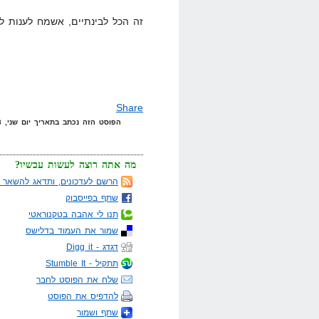
זה הכל לבינתיים, אשמח לענות ל
Share
הפוסט הזה נכתב בתאריך יום שני, 28 באפריל, 2008 בשעה 23:52 תחת הקטגוריות
מה אתה רוצה לעשות עכשיו?
הרשם לעדכונים, ותדאג להשאר מ
שתף בפייסבוק
תנו לי אהבה בטקנוראטי
שמור את העמוד בדלישס
דגדג - Digg it
תתקיל - Stumble It
שלח את הפוסט לחבר
להדפיס את הפוסט
שתף ושמור