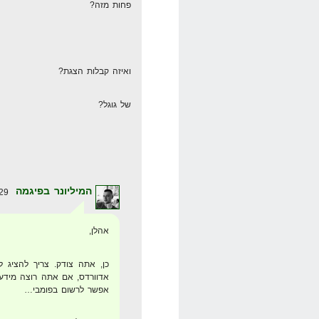
פחות מזה?
ואיזה קבלות הצגת?
של גוגל?
המיליונר בפיגמה
29 באפריל 2008 בשעה 13:17
אהלן,
כן, אתה צודק. צריך להציג ל
אפשר לרשום בפומבי…