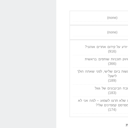
(none)
(none)
ודע על קידום אתרים אורגני?
(916)
ווק תוכניות שותפים: בראשית
(366)
ות ביום שלישי, לפני שאתה הולך
לישון?
(189)
בח הבינבונים של גוגל
(183)
שלא תרצו לשמוע – למה אני לא
פרסם קמפיינים שלי?
(174)
ת