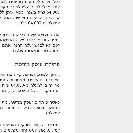
ככל הידוע לי, רשות המיסים במ
עסק מבלי לדווח עליו לאורך תקופ
64,000 ש"ח בשנה. מכאן נית
שותפים, יש לכם חצי שנה מבלי ל
למעלה מ-64,000 ש"ח.
את התקופה של החצי שנה ניתן ל
במידה ותרצו לקבל עליה מתישהו 
לכם לא לבקש עליה החזר, אתם יכ
מההכנסה הראשונה שלכם.
פתיחת עוסק מורשה
בנוסף לעוסק מורשה קיים גם עוסק
העוסקים האחרים, מאחר ולא התנ
מרוויחים 
ההתמקדות בכל הפוסט הזה, תהיה 
כאשר פותחים עוסק מורשה, ניתן
במהלך תקופת בדיקת כדאיות העס
למעלה).
במדינת ישראל, עוסקים מורשים מח
למע"מ. את המס הזה משלמים רק 