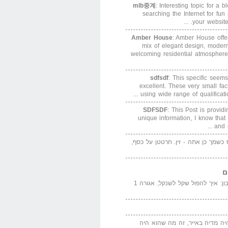
mlb중계
: Interesting topic for a 
searching the Internet for f
your website. 
Amber House
: Amber House offe
mix of elegant design, modern
welcoming residential atmosphere
sdfsdf
: This specific seems
excellent. These very small fa
using wide range of qualification
SDFSDF
: This Post is provid
unique information, I know that
and e
ס כשמך כן אתה - זין. חרטטן על כסף,
ם
המדייה באייר הנבון: איך להפול שקל לשנקל; אגורה 1
יה מדיה באייר, זה מה שהוא היה