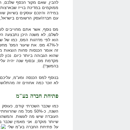
ממוקמים במדינת בוייז שבארצות 
במידה והינכם עוסקים בשיווק שו
עם חברה/עסק הרשומים בישראל, אתם מחו
מס נוסף, אשר אתם מחוייבים לש
לשלם, לא משנה היכן נתבצעה הע
ל-47% מס. את שיעור המס' מח
מקדמת מס, ובסוף שנה יהיה על
בהמשך!).
בנוסף למס הכנסה ומע"מ, עליכם 
לא זוכר כמה אחוזים זה מהתלוש,
פתיחת חברה בע"מ
כמו שכבר השכרתי קודם, כעוסק מ
השנה, כ-50% מכל מה שה
העובדה שיש מה לעשות. והמשהו 
שיותר מוקדם. אני מאמין שכבר ב
על פתיחת החברה בע"מ שלי