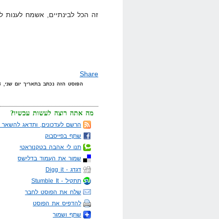
זה הכל לבינתיים, אשמח לענות ל
Share
הפוסט הזה נכתב בתאריך יום שני, 28 באפריל, 2008 בשעה 23:52 תחת הקטגוריות
מה אתה רוצה לעשות עכשיו?
הרשם לעדכונים, ותדאג להשאר מ
שתף בפייסבוק
תנו לי אהבה בטקנוראטי
שמור את העמוד בדלישס
דגדג - Digg it
תתקיל - Stumble It
שלח את הפוסט לחבר
להדפיס את הפוסט
שתף ושמור