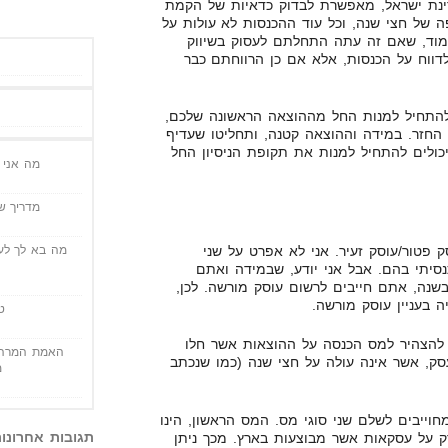
דינת ישראל, מאפשרת לבדוק כדאיות של הקמת
ה של חצי שנה, וכל עוד ההכנסות לא עולות על
ן ללמוד, שאם זה עתה התחלתם לעסוק בשיווק
דווח על הכנסות, אלא אם כן הרווחתם כבר
התחיל למנות החל מההוצאה הראשונה שלכם,
החזר. במידה וההוצאה קטנה, ותחליטו שעדיף
ולים להתחיל למנות את תקופת הניסיון החל
מה אני י
מדריך שי
 פטור/עוסק זעיר. אני לא אפרט על שני
מה בא לך לעש
סיתי בהם. אבל אני יודע, שבמידה ואתם
למעלה מ-64,000 ש"ח בשנה, אתם חייבים לרשום עוסק מורשה. לכן,
בעניין עוסק מורשה.
ט
 להצהיר למס הכנסה על ההוצאות אשר חלו
האמת המרה 
ק, אשר אינה עולה על חצי שנה (כמו שנכתב
מ
וייבים לשלם שני סוגי מס. המס הראשון, הינו
תגובות אחרונו
על עסקאות אשר מבוצעות בארץ. מכך ניתן