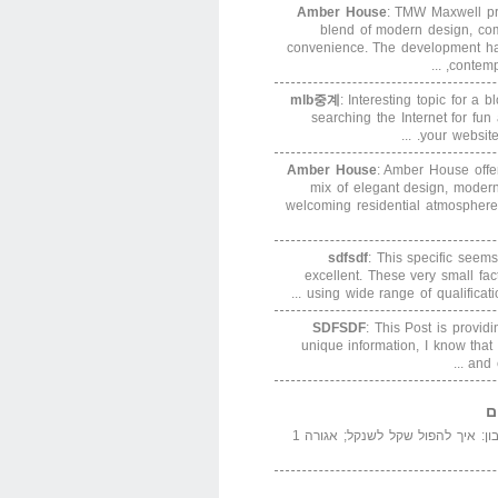
Amber House
: TMW Maxwell pre
blend of modern design, com
convenience. The development h
contempor
mlb중계
: Interesting topic for a 
searching the Internet for f
your website. 
Amber House
: Amber House offe
mix of elegant design, modern
welcoming residential atmosphere
sdfsdf
: This specific seems
excellent. These very small fa
using wide range of qualification
SDFSDF
: This Post is provid
unique information, I know that
and e
ם
המדייה באייר הנבון: איך להפול שקל לשנקל; אגורה 1