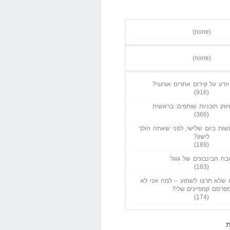
(none)
(none)
ודע על קידום אתרים אורגני?
(916)
ווק תוכניות שותפים: בראשית
(366)
ות ביום שלישי, לפני שאתה הולך
לישון?
(189)
בח הבינבונים של גוגל
(183)
שלא תרצו לשמוע – למה אני לא
פרסם קמפיינים שלי?
(174)
ת