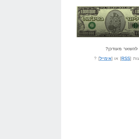
אזל קורא לעצמו
לא יודע משהו?
ונר בפיג'מה
שאל שאלה
להשאר מעודכן?
ת [
RSS
] או [
אימייל
] ?