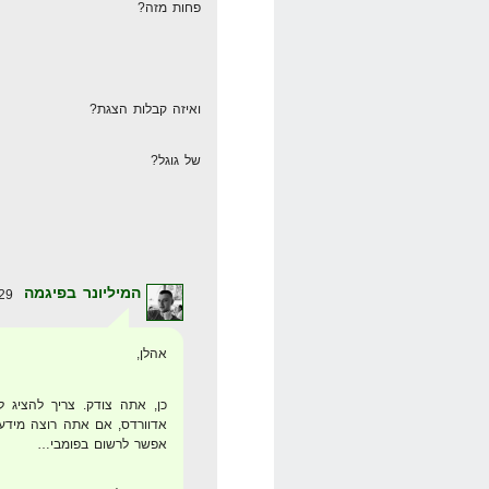
פחות מזה?
ואיזה קבלות הצגת?
של גוגל?
המיליונר בפיגמה
29 באפריל 2008 בשעה 13:17
אהלן,
כן, אתה צודק. צריך להציג ל
אפשר לרשום בפומבי…