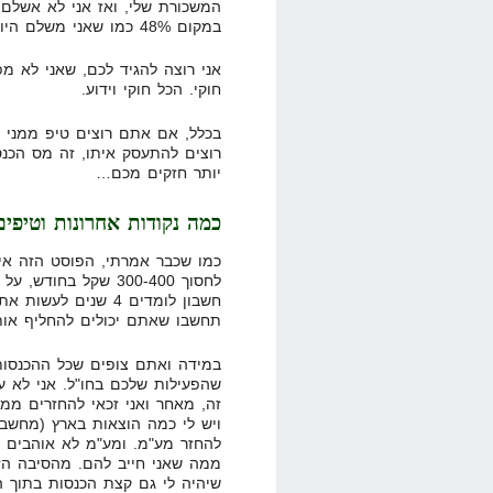
במקום 48% כמו שאני משלם היום.
אני רוצה להגיד לכם, שאני לא מ
חוקי. הכל חוקי וידוע.
בכלל, אם אתם רוצים טיפ ממני 
רוצים להתעסק איתו, זה מס הכנ
יותר חזקים מכם…
כמה נקודות אחרונות וטיפים
כמו שכבר אמרתי, הפוסט הזה אינ
לחסוך 300-400 שקל ב
חשבון לומדים 4 שנים
תחשבו שאתם יכולים להחליף אות
במידה ואתם צופים שכל ההכנסות 
שהפעילות שלכם בחו"ל. אני לא עש
זה, מאחר ואני זכאי להחזרים ממ
ויש לי כמה הוצאות בארץ (מחשב, 
להחזר מע"מ. ומע"מ לא אוהבים א
ממה שאני חייב להם. מהסיבה הזו
שיהיה לי גם קצת הכנסות בתוך ה