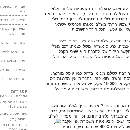
אם ווארן באפט ה
 לא אכנס להשלחות המשפטיות של זה, אלא
עושה…
 העם! לפתוח חברה בע"מ, זה אומר להפריד את
ההכנסות שלי היו נכנסות לחשבון הבנק שלי.
מצאתי את המטמו
 שבוע הייתי משלם מאותו הכרטיס אשראי
י. אז עכשיו הכל הולך להשתנות.
אופריישן קאשוורטי
הטוב בעולם.
שות חדשה, שלא קשורה אליי באופן ישיר.
למה אני הולך לכנ
עצמה, כרטיס אשראי משל עצמה, רכב משל
הקשר היחיד שלי לחברה הוא שאני מקבל
מה בא לך לעשות 
אני בעל המניות של החברה, ויש לי את יכולת
ניסוי הטוויטר הקט
שרשרת המזון של
וייבת לשלם מע"מ. בדיוק כמו עוסק מורשה.
ה. והשוני הוא כזה, בחברות אין מדרגות מס.
מה חסר לך היום,
זה לא משנה אם אני מרוויח 10 שקל או 10,000 שקל, על כל אגורה אשר מורווחת
יב בתשלום מס חברות, אשר כיום עומד על
קטגוריות
המיליונר בפיג'מה
(149)
כנסים בנושא שיווק
ת מהחברה נכון? אז אני צריך לשלם עוד פעם
שותפים
(16)
חשבון הבנק האישי שלי. המשכורת הזו, כבר
ספרי עסקים מומלצ
 שהסברתי עליהם קודם. נכון זה מפחיד לשלם
עסקים
(25)
ו שאני קובע איזה משכורת אני אקבל
קידום אתרים במנוע
במידה ואני אחליט שמספיק לי בשביל לחיות 4000 ש"ח בחודש, זו תהיה
חיפוש
(102)