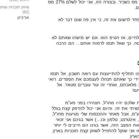
המשכורת שלי, ואז אני לא אשלם מס כשכיר. ובצורה הזו, אני יכול לשלם 27% מס
שיווק תוכניות שותפ
(92)
ארכיון
פחד לרשום את זה, כי אין פה שום דבר לא
לחיים, אז הטיפ הוא: אם יש מישהו שאתם לא
סה. כך שאל תנסו לרמות אותם… הם הרבה
ו תחליף להתייעצות עם רואה חשבון. אל תנסו
חודש, על ידי כך שאתם תנהלו לעצמכם את הספרים. רואי
 לעשות את מלאכתם, ואחרי זה עוד עוברים סטאז'. אל
ם!
שלכם יהיו מחו"ל, תצהירו בפני מע"מ
יתי את זה. והיום אני יכול להדפק קצת בגלל
ע"מ, אבל מאחר וההכנסות שלי מגיעות מחו"ל,
אינטרנט, טלפון וכו…) אשר בגינם אני זכאי
ת המצב הזה, אשר בגינו הם חייבים לי יותר
 אני שוקל להתחיל לשווק קצת תוכניות בארץ,
ארץ.