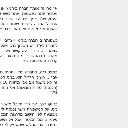
אז מה זה אומר חברה בע"מ? אני
אסביר יותר בפשטות, יותר בשפת
העסק שלך ממך. אם עד היום, כל 
את כל הבירה שהייתי שותה בסוף
שאיתו אני משלם על האדוורדס של
כשפותחים חברה בע"מ, יוצרים יי
לחברה בע"מ יש חשבון בנק משל 
עצמה, ושום דבר לא קשור אליי. 
משכורת כמו שכיר. וגם, כמובן, ש
קבלת ההחלטות שם.
במצב כזה, החברה עדיין תהיה מח
אבל… השוני הגדול הוא במס הכנס
(הכנסות פחות הוצאות) אני מחוי
27%.
בנוסף לכך, אני הרי מקבל משכור
מס, על המשכורת אשר נכנסת לי ל
מבוצעת לפי חישוב מדרגות המס,
פעמיים מס הכנסה, אבל אל תשכח