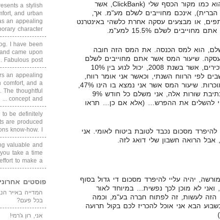
להבין, שאם מקור הכסף שלכם, הוא כמו מקור הכסף שלי (ClickBank, אשר
sents a stylish
הברית), אינכם מחוייבים לשלם מע"מ. אך,
fort, and urban
תפים, או מבצעים עסקה אחרת כלשהי באינטרנט
as an appealing
ary character, ...
ייבים לשלם 15.5% למע"מ.
blog. I have been
לם, הוא למס הכנסה. את המס הזה חובה
un and came upon
סקה. שיעור המס אשר אתם מחוייבים לשלם
Fabulous post. ...
הוא לפי מדרגות המס, כמו של שכירים, אשר בשנת 2008, יכול לנוע בין 10%
rs an appealing
שבים לפי הרווח השנתי, וכאשר אני אומר רווח,
 comfort, and a
זה אומר הכנסות פחות הוצאות מוכרות. שיעור המס אשר אני נמצא בו הינו 47%,
. The thoughtful
שהוא הגבוהה ביותר כיום. נכון לכתיבת שורות אלה, אני משלם כל חודש 9%
concept and ...
יי להשלים את ההפרש… (אלא אם כן… תראו
 to be definitely
cts are produced
s know-how. I ...
להיפרד מסכום נכבד לטובת ביטוח לאומי. אני
 אבל הרואה חשבון שלי דואג לזה.
ing valuable and
 you take a time
ffort to make a ...
ורשה, יהיה עליי להיפרד מסכום די גדול בסוף
פוסטים אחרוני
רווחתי, ואני לא מוכן לכך נפשית… במיוחד לאור
הזה לעשות, זה לפתוח חברה בע"מ, וכמה
בכל פעם?
שבוע הבא אני אוכל להכריז לכם בקול תרועה
אני, רון ג'רמי!