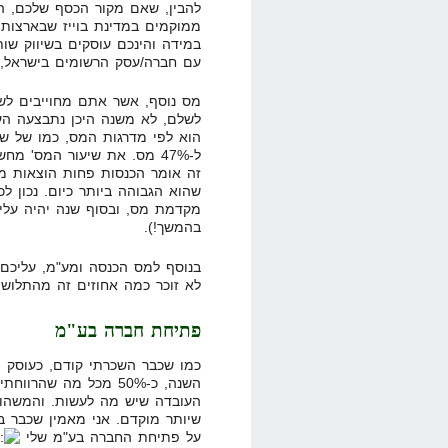
ממוקמים במדינת בוייז שבארצות 
במידה והינכם עוסקים בשיווק שו
עם חברה/עסק הרשומים בישראל, אתם מחו
מס נוסף, אשר אתם מחוייבים לש
לשלם, לא משנה היכן נתבצעה הע
ל-47% מס. את שיעור המס' מח
מקדמת מס, ובסוף שנה יהיה על
בהמשך!).
בנוסף למס הכנסה ומע"מ, עליכם 
לא זוכר כמה אחוזים זה מהתלוש,
פתיחת חברה בע"מ
כמו שכבר השכרתי קודם, כעוסק מ
השנה, כ-50% מכל מה שה
העובדה שיש מה לעשות. והמשהו 
שיותר מוקדם. אני מאמין שכבר ב
על פתיחת החברה בע"מ שלי