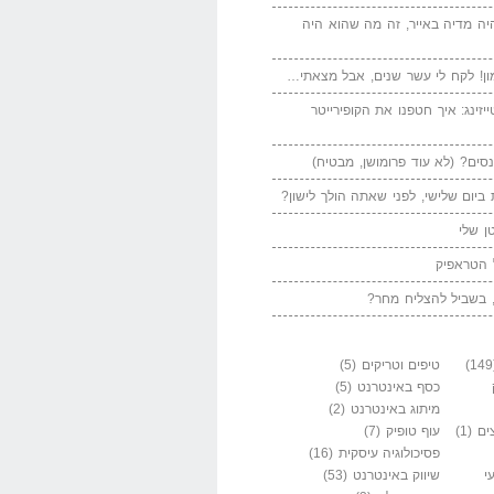
יה מדיה באייר, זה מה שהוא היה
ן! לקח לי עשר שנים, אבל מצאתי…
יזינג: איך חטפנו את הקופירייטר
סים? (לא עוד פרומושן, מבטיח)
ביום שלישי, לפני שאתה הולך לישון?
ן שלי
 הטראפיק
 בשביל להצליח מחר?
טיפים וטריקים
(5)
כסף באינטרנט
(5)
מיתוג באינטרנט
(2)
ים
(1)
עוף טופיק
(7)
פסיכולוגיה עיסקית
(16)
י
שיווק באינטרנט
(53)