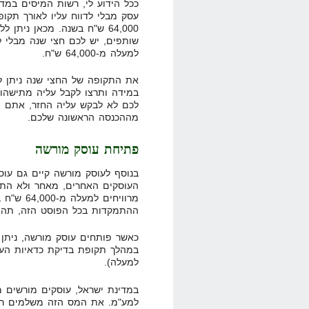
ככל הידוע לי, רשות המיסים במ
עסק מבלי לדווח עליו לאורך תקופ
64,000 ש"ח בשנה. מכאן נית
שותפים, יש לכם חצי שנה מבלי ל
למעלה מ-64,000 ש"ח.
את התקופה של החצי שנה ניתן ל
במידה ותרצו לקבל עליה מתישהו 
לכם לא לבקש עליה החזר, אתם יכ
מההכנסה הראשונה שלכם.
פתיחת עוסק מורשה
בנוסף לעוסק מורשה קיים גם עוסק
העוסקים האחרים, מאחר ולא התנ
מרוויחים 
ההתמקדות בכל הפוסט הזה, תהיה 
כאשר פותחים עוסק מורשה, ניתן
במהלך תקופת בדיקת כדאיות העס
למעלה).
במדינת ישראל, עוסקים מורשים מח
למע"מ. את המס הזה משלמים רק 