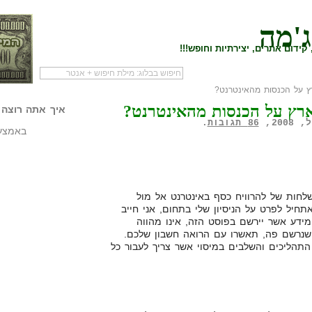
ג'מה
קידום אתרים, יצירתיות וחופש!!!
ץ על הכנסות מהאינטרנט?
לעמוד הראשי של
להתחיל עם מדריך
מי לעז
ארץ על הכנסות מהאינטרנט?
הבלוג
שיווק שותפים
המילי
איך אתה רוצה 
86 תגובות
.
באמצעו
ות של להרוויח כסף באינטרנט אל מול
תחיל לפרט על הניסיון שלי בתחום, אני חייב
המידע אשר יירשם בפוסט הזה, אינו מהווה
שנרשם פה, תאשרו עם הרואה חשבון שלכם.
תהליכים והשלבים במיסוי אשר צריך לעבור כל