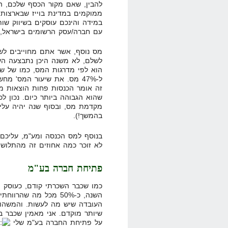
ממוקמים במדינת בוייז שבארצות 
במידה והינכם עוסקים בשיווק שו
עם חברה/עסק הרשומים בישראל, אתם מחו
מס נוסף, אשר אתם מחוייבים לש
לשלם, לא משנה היכן נתבצעה הע
ל-47% מס. את שיעור המס' מח
מקדמת מס, ובסוף שנה יהיה על
בהמשך!).
בנוסף למס הכנסה ומע"מ, עליכם 
לא זוכר כמה אחוזים זה מהתלוש,
פתיחת חברה בע"מ
כמו שכבר השכרתי קודם, כעוסק מ
השנה, כ-50% מכל מה שה
העובדה שיש מה לעשות. והמשהו 
שיותר מוקדם. אני מאמין שכבר ב
על פתיחת החברה בע"מ שלי