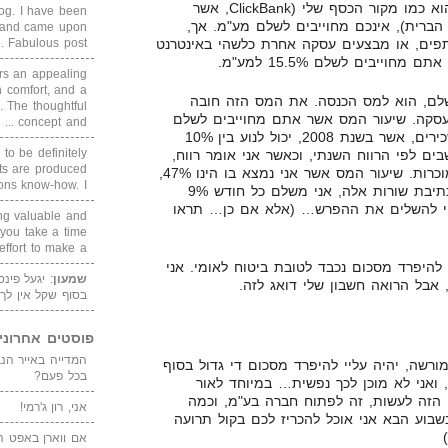
להבין, שאם מקור הכסף שלכם, הוא כמו מקור הכסף שלי (ClickBank, אשר
blog. I have been
הברית), אינכם מחוייבים לשלם מע"מ. אך,
un and came upon
תפים, או מבצעים עסקה אחרת כלשהי באינטרנט
Fabulous post. ...
ייבים לשלם 15.5% למע"מ.
rs an appealing
 comfort, and a
לם, הוא למס הכנסה. את המס הזה חובה
. The thoughtful
סקה. שיעור המס אשר אתם מחוייבים לשלם
concept and ...
הוא לפי מדרגות המס, כמו של שכירים, אשר בשנת 2008, יכול לנוע בין 10%
 to be definitely
שבים לפי הרווח השנתי, וכאשר אני אומר רווח,
cts are produced
זה אומר הכנסות פחות הוצאות מוכרות. שיעור המס אשר אני נמצא בו הינו 47%,
s know-how. I ...
שהוא הגבוהה ביותר כיום. נכון לכתיבת שורות אלה, אני משלם כל חודש 9%
יי להשלים את ההפרש… (אלא אם כן… תראו
ing valuable and
 you take a time
ffort to make a ...
להיפרד מסכום נכבד לטובת ביטוח לאומי. אני
שמעון
: יגעל פינ
 אבל הרואה חשבון שלי דואג לזה.
בסוף שקל אין לך
פוסטים אחרוני
ורשה, יהיה עליי להיפרד מסכום די גדול בסוף
בכל פעם?
רווחתי, ואני לא מוכן לכך נפשית… במיוחד לאור
הזה לעשות, זה לפתוח חברה בע"מ, וכמה
אני, רון ג'רמי!
שבוע הבא אני אוכל להכריז לכם בקול תרועה
אם ווארן באפט ה