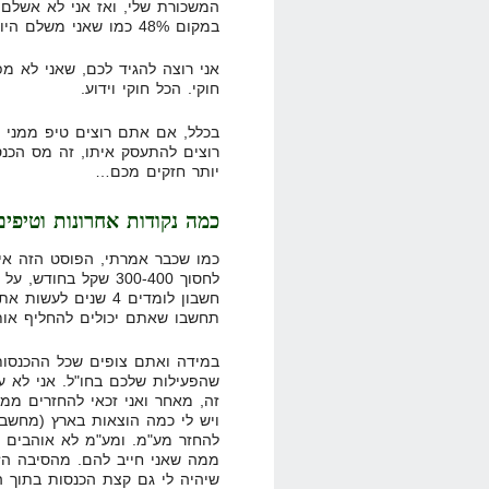
במקום 48% כמו שאני משלם היום.
אני רוצה להגיד לכם, שאני לא מ
חוקי. הכל חוקי וידוע.
בכלל, אם אתם רוצים טיפ ממני 
רוצים להתעסק איתו, זה מס הכנ
יותר חזקים מכם…
כמה נקודות אחרונות וטיפים
כמו שכבר אמרתי, הפוסט הזה אינ
לחסוך 300-400 שקל ב
חשבון לומדים 4 שנים
תחשבו שאתם יכולים להחליף אות
במידה ואתם צופים שכל ההכנסות 
שהפעילות שלכם בחו"ל. אני לא עש
זה, מאחר ואני זכאי להחזרים ממ
ויש לי כמה הוצאות בארץ (מחשב, 
להחזר מע"מ. ומע"מ לא אוהבים א
ממה שאני חייב להם. מהסיבה הזו
שיהיה לי גם קצת הכנסות בתוך ה