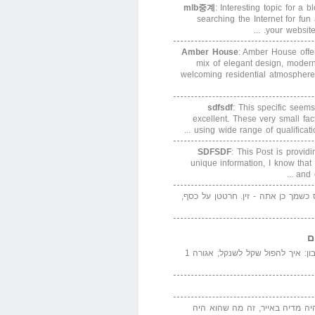
mlb중계
: Interesting topic for a 
searching the Internet for f
your website. 
Amber House
: Amber House offe
mix of elegant design, modern
welcoming residential atmosphere
sdfsdf
: This specific seems
excellent. These very small fa
using wide range of qualification
SDFSDF
: This Post is provid
unique information, I know that
and e
ס כשמך כן אתה - זין. חרטטן על כסף,
ם
המדייה באייר הנבון: איך להפול שקל לשנקל; אגורה 1
יה מדיה באייר, זה מה שהוא היה