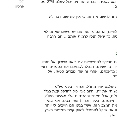
המשכורת שלי, ואז אני לא אשלם מס כשכיר. ובצורה הזו, אני יכול לשלם 27% מס
(92)
ארכיון
פחד לרשום את זה, כי אין פה שום דבר לא
לחיים, אז הטיפ הוא: אם יש מישהו שאתם לא
סה. כך שאל תנסו לרמות אותם… הם הרבה
ו תחליף להתייעצות עם רואה חשבון. אל תנסו
חודש, על ידי כך שאתם תנהלו לעצמכם את הספרים. רואי
 לעשות את מלאכתם, ואחרי זה עוד עוברים סטאז'. אל
ם!
שלכם יהיו מחו"ל, תצהירו בפני מע"מ
יתי את זה. והיום אני יכול להדפק קצת בגלל
ע"מ, אבל מאחר וההכנסות שלי מגיעות מחו"ל,
אינטרנט, טלפון וכו…) אשר בגינם אני זכאי
ת המצב הזה, אשר בגינו הם חייבים לי יותר
 אני שוקל להתחיל לשווק קצת תוכניות בארץ,
ארץ.