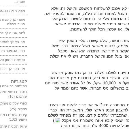
עושה…
 לא אכנס להשלחות המשפטיות של זה, אלא
מצאתי את המטמו
 העם! לפתוח חברה בע"מ, זה אומר להפריד את
ההכנסות שלי היו נכנסות לחשבון הבנק שלי.
אופריישן קאשוורטי
 שבוע הייתי משלם מאותו הכרטיס אשראי
הטוב בעולם.
י. אז עכשיו הכל הולך להשתנות.
למה אני הולך לכנ
שות חדשה, שלא קשורה אליי באופן ישיר.
מה בא לך לעשות 
עצמה, כרטיס אשראי משל עצמה, רכב משל
הקשר היחיד שלי לחברה הוא שאני מקבל
ניסוי הטוויטר הקט
אני בעל המניות של החברה, ויש לי את יכולת
שרשרת המזון של
מה חסר לך היום,
וייבת לשלם מע"מ. בדיוק כמו עוסק מורשה.
ה. והשוני הוא כזה, בחברות אין מדרגות מס.
קטגוריות
זה לא משנה אם אני מרוויח 10 שקל או 10,000 שקל, על כל אגורה אשר מורווחת
המיליונר בפיג'מה
(149)
יב בתשלום מס חברות, אשר כיום עומד על
כנסים בנושא שיווק
שותפים
(16)
ספרי עסקים מומלצ
ת מהחברה נכון? אז אני צריך לשלם עוד פעם
עסקים
(25)
חשבון הבנק האישי שלי. המשכורת הזו, כבר
 שהסברתי עליהם קודם. נכון זה מפחיד לשלם
קידום אתרים במנוע
חיפוש
(102)
ו שאני קובע איזה משכורת אני אקבל
במידה ואני אחליט שמספיק לי בשביל לחיות 4000 ש"ח בחודש, זו תהיה
שיווק תוכניות שותפ