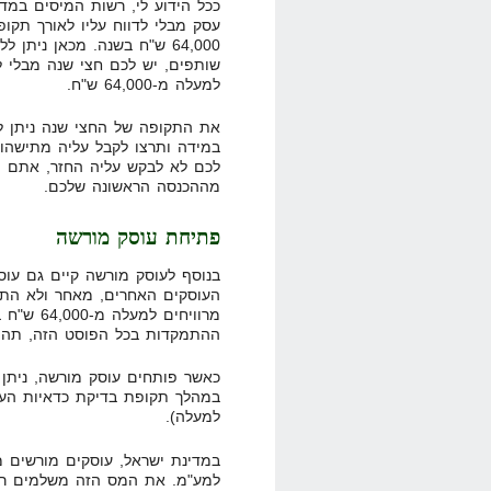
ככל הידוע לי, רשות המיסים במ
עסק מבלי לדווח עליו לאורך תקופ
64,000 ש"ח בשנה. מכאן נית
שותפים, יש לכם חצי שנה מבלי ל
למעלה מ-64,000 ש"ח.
את התקופה של החצי שנה ניתן ל
במידה ותרצו לקבל עליה מתישהו 
לכם לא לבקש עליה החזר, אתם יכ
מההכנסה הראשונה שלכם.
פתיחת עוסק מורשה
בנוסף לעוסק מורשה קיים גם עוסק
העוסקים האחרים, מאחר ולא התנ
מרוויחים 
ההתמקדות בכל הפוסט הזה, תהיה 
כאשר פותחים עוסק מורשה, ניתן
במהלך תקופת בדיקת כדאיות העס
למעלה).
במדינת ישראל, עוסקים מורשים מח
למע"מ. את המס הזה משלמים רק 