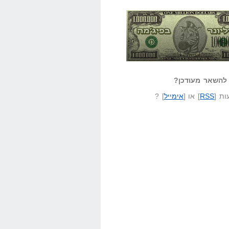
אזל קורא לעצמו
לא יודע משהו?
ונר בפיג'מה
שאל שאלה
להשאר מעודכן?
ת [
RSS
] או [
אימייל
] ?