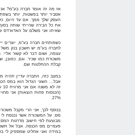
אז מה זה אומר חברה בע"מ? אני
אסביר יותר בפשטות, יותר בשפת
העסק שלך ממך. אם עד היום, כל 
את כל הבירה שהייתי שותה בסוף
שאיתו אני משלם על האדוורדס של
כשפותחים חברה בע"מ, יוצרים יי
לחברה בע"מ יש חשבון בנק משל 
עצמה, ושום דבר לא קשור אליי. 
משכורת כמו שכיר. וגם, כמובן, ש
קבלת ההחלטות שם.
במצב כזה, החברה עדיין תהיה מח
אבל… השוני הגדול הוא במס הכנס
(הכנסות פחות הוצאות) אני מחוי
27%.
בנוסף לכך, אני הרי מקבל משכור
מס, על המשכורת אשר נכנסת לי ל
מבוצעת לפי חישוב מדרגות המס,
פעמיים מס הכנסה, אבל אל תשכח