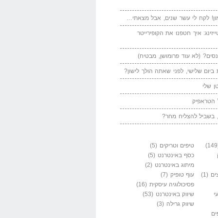
ן! לקח לי עשר שנים, אבל מצאתי…
יזינג: איך חטפנו את הקופירייטר
סים? (לא עוד פרומושן, מבטיח)
ביום שלישי, לפני שאתה הולך לישון?
ן שלי
 הטראפיק
 בשביל להצליח מחר?
טיפים וטריקים
(5)
כסף באינטרנט
(5)
מיתוג באינטרנט
(2)
ים
(1)
עוף טופיק
(7)
פסיכולוגיה עיסקית
(16)
י
שיווק באינטרנט
(53)
שיווק גרילה
(3)
ים