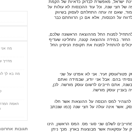
דינת ישראל, מאפשרת לבדוק כדאיות של הקמת
ה של חצי שנה, וכל עוד ההכנסות לא עולות על
ן ללמוד, שאם זה עתה התחלתם לעסוק בשיווק
דווח על הכנסות, אלא אם כן הרווחתם כבר
התחיל למנות החל מההוצאה הראשונה שלכם,
החזר. במידה וההוצאה קטנה, ותחליטו שעדיף
ולים להתחיל למנות את תקופת הניסיון החל
מה אני י
מדריך שי
 פטור/עוסק זעיר. אני לא אפרט על שני
מה בא לך לעש
סיתי בהם. אבל אני יודע, שבמידה ואתם
למעלה מ-64,000 ש"ח בשנה, אתם חייבים לרשום עוסק מורשה. לכן,
בעניין עוסק מורשה.
ט
 להצהיר למס הכנסה על ההוצאות אשר חלו
האמת המרה 
ק, אשר אינה עולה על חצי שנה (כמו שנכתב
מ
וייבים לשלם שני סוגי מס. המס הראשון, הינו
תגובות אחרונו
על עסקאות אשר מבוצעות בארץ. מכך ניתן