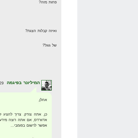
פחות מזה?
ואיזה קבלות הצגת?
של גוגל?
המיליונר בפיגמה
29 באפריל 2008 בשעה 13:17
אהלן,
כן, אתה צודק. צריך להציג ל
אפשר לרשום בפומבי…