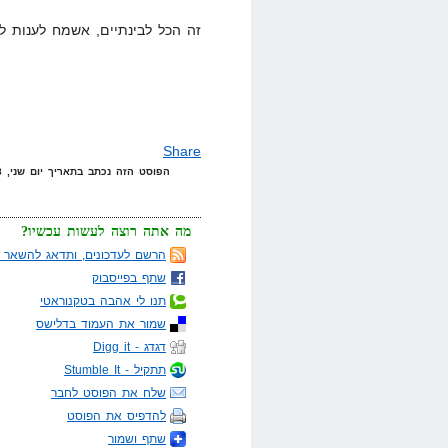
זה הכל לבינתיים, אשמח לענות ל
Share
הפוסט הזה נכתב בתאריך יום שני, 28 באפריל, 2008 בשעה 23:52 תחת הקטגוריות
מה אתה רוצה לעשות עכשיו?
הרשם לעדכונים, ותדאג להשאר מ
שתף בפייסבוק
תנו לי אהבה בטקנוראטי
שמור את העמוד בדלישס
דגדג - Digg it
תתקיל - Stumble It
שלח את הפוסט לחבר
להדפיס את הפוסט
שתף ושמור