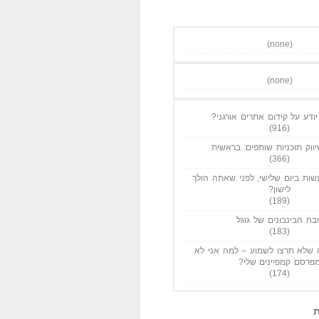
(none)
(none)
ודע על קידום אתרים אורגני?
(916)
ווק תוכניות שותפים: בראשית
(366)
ות ביום שלישי, לפני שאתה הולך
לישון?
(189)
בח הבינבונים של גוגל
(183)
שלא תרצו לשמוע – למה אני לא
פרסם קמפיינים שלי?
(174)
ת