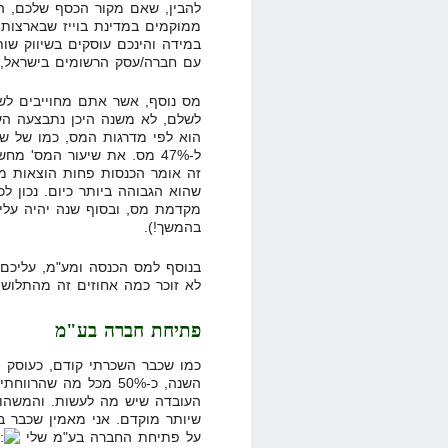
ממוקמים במדינת בוייז שבארצות 
במידה והינכם עוסקים בשיווק שו
עם חברה/עסק הרשומים בישראל, אתם מחו
מס נוסף, אשר אתם מחוייבים לש
לשלם, לא משנה היכן נתבצעה הע
ל-47% מס. את שיעור המס' מח
מקדמת מס, ובסוף שנה יהיה על
בהמשך!).
בנוסף למס הכנסה ומע"מ, עליכם 
לא זוכר כמה אחוזים זה מהתלוש,
פתיחת חברה בע"מ
כמו שכבר השכרתי קודם, כעוסק מ
השנה, כ-50% מכל מה שה
העובדה שיש מה לעשות. והמשהו 
שיותר מוקדם. אני מאמין שכבר ב
על פתיחת החברה בע"מ שלי