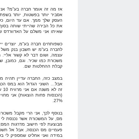
אז מה זה אומר חברה בע"מ? אני
אסביר יותר בפשטות, יותר בשפת
העסק שלך ממך. אם עד היום, כל 
את כל הבירה שהייתי שותה בסוף
שאיתו אני משלם על האדוורדס של
כשפותחים חברה בע"מ, יוצרים יי
לחברה בע"מ יש חשבון בנק משל 
עצמה, ושום דבר לא קשור אליי. 
משכורת כמו שכיר. וגם, כמובן, ש
קבלת ההחלטות שם.
במצב כזה, החברה עדיין תהיה מח
אבל… השוני הגדול הוא במס הכנס
(הכנסות פחות הוצאות) אני מחוי
27%.
בנוסף לכך, אני הרי מקבל משכור
מס, על המשכורת אשר נכנסת לי ל
מבוצעת לפי חישוב מדרגות המס,
פעמיים מס הכנסה, אבל אל תשכח