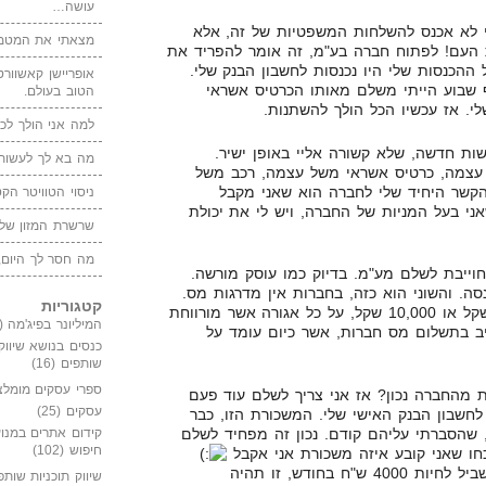
עושה…
 לא אכנס להשלחות המשפטיות של זה, אלא
מצאתי את המטמו
 העם! לפתוח חברה בע"מ, זה אומר להפריד את
ההכנסות שלי היו נכנסות לחשבון הבנק שלי.
אופריישן קאשוורטי
 שבוע הייתי משלם מאותו הכרטיס אשראי
הטוב בעולם.
י. אז עכשיו הכל הולך להשתנות.
למה אני הולך לכנ
שות חדשה, שלא קשורה אליי באופן ישיר.
מה בא לך לעשות 
עצמה, כרטיס אשראי משל עצמה, רכב משל
הקשר היחיד שלי לחברה הוא שאני מקבל
ניסוי הטוויטר הקט
אני בעל המניות של החברה, ויש לי את יכולת
שרשרת המזון של
מה חסר לך היום,
וייבת לשלם מע"מ. בדיוק כמו עוסק מורשה.
ה. והשוני הוא כזה, בחברות אין מדרגות מס.
קטגוריות
זה לא משנה אם אני מרוויח 10 שקל או 10,000 שקל, על כל אגורה אשר מורווחת
המיליונר בפיג'מה
(149)
יב בתשלום מס חברות, אשר כיום עומד על
כנסים בנושא שיווק
שותפים
(16)
ספרי עסקים מומלצ
ת מהחברה נכון? אז אני צריך לשלם עוד פעם
עסקים
(25)
חשבון הבנק האישי שלי. המשכורת הזו, כבר
 שהסברתי עליהם קודם. נכון זה מפחיד לשלם
קידום אתרים במנוע
חיפוש
(102)
ו שאני קובע איזה משכורת אני אקבל
במידה ואני אחליט שמספיק לי בשביל לחיות 4000 ש"ח בחודש, זו תהיה
שיווק תוכניות שותפ