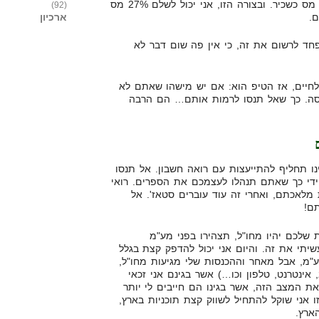
המשכורת שלי, ואז אני לא אשלם מס כשכיר. ובצורה הזו, אני יכול לשלם 27% מס
(92)
ארכיון
פחד לרשום את זה, כי אין פה שום דבר לא
לחיים, אז הטיפ הוא: אם יש מישהו שאתם לא
סה. כך שאל תנסו לרמות אותם… הם הרבה
ו תחליף להתייעצות עם רואה חשבון. אל תנסו
חודש, על ידי כך שאתם תנהלו לעצמכם את הספרים. רואי
 לעשות את מלאכתם, ואחרי זה עוד עוברים סטאז'. אל
ם!
שלכם יהיו מחו"ל, תצהירו בפני מע"מ
יתי את זה. והיום אני יכול להדפק קצת בגלל
ע"מ, אבל מאחר וההכנסות שלי מגיעות מחו"ל,
אינטרנט, טלפון וכו…) אשר בגינם אני זכאי
ת המצב הזה, אשר בגינו הם חייבים לי יותר
 אני שוקל להתחיל לשווק קצת תוכניות בארץ,
ארץ.