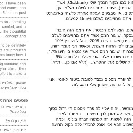
להבין, שאם מקור הכסף שלכם, הוא כמו מקור הכסף שלי (ClickBank, אשר
blog. I have been
הברית), אינכם מחוייבים לשלם מע"מ. אך,
un and came upon
תפים, או מבצעים עסקה אחרת כלשהי באינטרנט
Fabulous post. ...
ייבים לשלם 15.5% למע"מ.
rs an appealing
 comfort, and a
לם, הוא למס הכנסה. את המס הזה חובה
. The thoughtful
סקה. שיעור המס אשר אתם מחוייבים לשלם
concept and ...
הוא לפי מדרגות המס, כמו של שכירים, אשר בשנת 2008, יכול לנוע בין 10%
 to be definitely
שבים לפי הרווח השנתי, וכאשר אני אומר רווח,
cts are produced
זה אומר הכנסות פחות הוצאות מוכרות. שיעור המס אשר אני נמצא בו הינו 47%,
s know-how. I ...
שהוא הגבוהה ביותר כיום. נכון לכתיבת שורות אלה, אני משלם כל חודש 9%
יי להשלים את ההפרש… (אלא אם כן… תראו
ing valuable and
 you take a time
ffort to make a ...
להיפרד מסכום נכבד לטובת ביטוח לאומי. אני
שמעון
: יגעל פינ
 אבל הרואה חשבון שלי דואג לזה.
בסוף שקל אין לך
פוסטים אחרוני
ורשה, יהיה עליי להיפרד מסכום די גדול בסוף
בכל פעם?
רווחתי, ואני לא מוכן לכך נפשית… במיוחד לאור
הזה לעשות, זה לפתוח חברה בע"מ, וכמה
אני, רון ג'רמי!
שבוע הבא אני אוכל להכריז לכם בקול תרועה
אם ווארן באפט ה