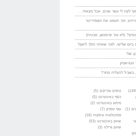
ן! לקח לי עשר שנים, אבל מצאתי…
יזינג: איך חטפנו את הקופירייטר
סים? (לא עוד פרומושן, מבטיח)
ביום שלישי, לפני שאתה הולך לישון?
ן שלי
 הטראפיק
 בשביל להצליח מחר?
טיפים וטריקים
(5)
כסף באינטרנט
(5)
מיתוג באינטרנט
(2)
ים
(1)
עוף טופיק
(7)
פסיכולוגיה עיסקית
(16)
י
שיווק באינטרנט
(53)
שיווק גרילה
(3)
ים