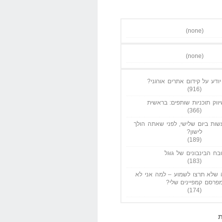
(none)
(none)
ודע על קידום אתרים אורגני?
(916)
ווק תוכניות שותפים: בראשית
(366)
ות ביום שלישי, לפני שאתה הולך
לישון?
(189)
בח הבינבונים של גוגל
(183)
שלא תרצו לשמוע – למה אני לא
פרסם קמפיינים שלי?
(174)
ת