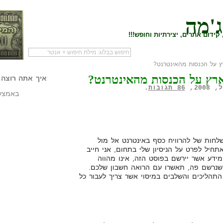
ג'מה
קידום אתרים, יצירתיות וחופש!!!
ץ על הכנסות מהאינטרנט?
לעמוד הראשי של
להתחיל עם מדריך
מי לעז
ארץ על הכנסות מהאינטרנט?
הבלוג
שיווק שותפים
המילי
איך אתה רוצה 
86 תגובות
.
באמצעו
ות של להרוויח כסף באינטרנט אל מול
תחיל לפרט על הניסיון שלי בתחום, אני חייב
המידע אשר יירשם בפוסט הזה, אינו מהווה
שנרשם פה, תאשרו עם הרואה חשבון שלכם.
תהליכים והשלבים במיסוי אשר צריך לעבור כל