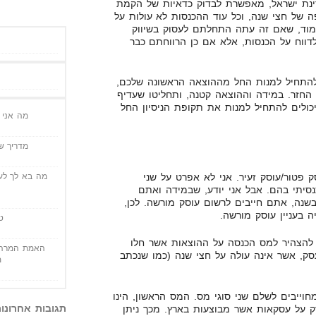
דינת ישראל, מאפשרת לבדוק כדאיות של הקמת
ה של חצי שנה, וכל עוד ההכנסות לא עולות על
ן ללמוד, שאם זה עתה התחלתם לעסוק בשיווק
דווח על הכנסות, אלא אם כן הרווחתם כבר
התחיל למנות החל מההוצאה הראשונה שלכם,
החזר. במידה וההוצאה קטנה, ותחליטו שעדיף
ולים להתחיל למנות את תקופת הניסיון החל
מה אני י
מדריך שי
 פטור/עוסק זעיר. אני לא אפרט על שני
מה בא לך לעש
סיתי בהם. אבל אני יודע, שבמידה ואתם
למעלה מ-64,000 ש"ח בשנה, אתם חייבים לרשום עוסק מורשה. לכן,
בעניין עוסק מורשה.
ט
 להצהיר למס הכנסה על ההוצאות אשר חלו
האמת המרה 
ק, אשר אינה עולה על חצי שנה (כמו שנכתב
מ
וייבים לשלם שני סוגי מס. המס הראשון, הינו
תגובות אחרונו
על עסקאות אשר מבוצעות בארץ. מכך ניתן