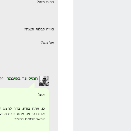
פחות מזה?
ואיזה קבלות הצגת?
של גוגל?
המיליונר בפיגמה
29 באפריל 2008 בשעה 13:17
אהלן,
כן, אתה צודק. צריך להציג ל
אפשר לרשום בפומבי…