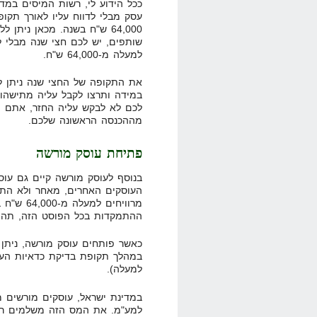
ככל הידוע לי, רשות המיסים במ
עסק מבלי לדווח עליו לאורך תקופ
64,000 ש"ח בשנה. מכאן נית
שותפים, יש לכם חצי שנה מבלי ל
למעלה מ-64,000 ש"ח.
את התקופה של החצי שנה ניתן ל
במידה ותרצו לקבל עליה מתישהו 
לכם לא לבקש עליה החזר, אתם יכ
מההכנסה הראשונה שלכם.
פתיחת עוסק מורשה
בנוסף לעוסק מורשה קיים גם עוסק
העוסקים האחרים, מאחר ולא התנ
מרוויחים 
ההתמקדות בכל הפוסט הזה, תהיה 
כאשר פותחים עוסק מורשה, ניתן
במהלך תקופת בדיקת כדאיות העס
למעלה).
במדינת ישראל, עוסקים מורשים מח
למע"מ. את המס הזה משלמים רק 