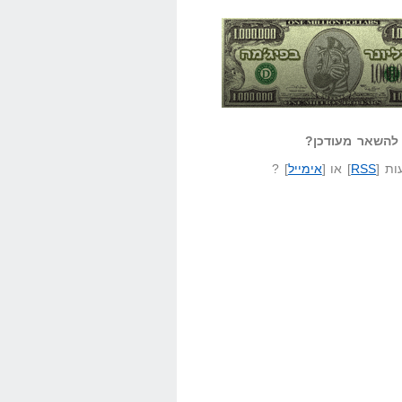
אזל קורא לעצמו
לא יודע משהו?
ונר בפיג'מה
שאל שאלה
להשאר מעודכן?
ת [
RSS
] או [
אימייל
] ?