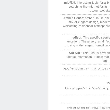
mlb중계
: Interesting topic for a 
searching the Internet for f
your website. 
Amber House
: Amber House offe
mix of elegant design, modern
welcoming residential atmosphere
sdfsdf
: This specific seems
excellent. These very small fa
using wide range of qualification
SDFSDF
: This Post is provid
unique information, I know that
and e
ס כשמך כן אתה - זין. חרטטן על כסף,
ם
המדייה באייר הנבון: איך להפול שקל לשנקל; אגורה 1
יה מדיה באייר, זה מה שהוא היה