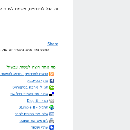
זה הכל לבינתיים, אשמח לענות ל
Share
הפוסט הזה נכתב בתאריך יום שני, 28 באפריל, 2008 בשעה 23:52 תחת הקטגוריות
מה אתה רוצה לעשות עכשיו?
הרשם לעדכונים, ותדאג להשאר מ
שתף בפייסבוק
תנו לי אהבה בטקנוראטי
שמור את העמוד בדלישס
דגדג - Digg it
תתקיל - Stumble It
שלח את הפוסט לחבר
להדפיס את הפוסט
שתף ושמור