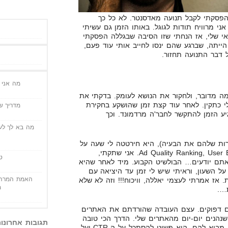
הפסקתי לקבל תנועה מאדסנטר. לא כל כך
אני מרוויח תודות לגוגל. באותו הזמן גם עשיתי
י שלי, אז הנחתי שזו הסיבה שבגללה הפסקתי
יתה, שברגע שהם ינסו לחייב אותי עוד פעם,
ל דבר התנועה תחזור.
מה אני י
מה מדובר, ולחקור את הנושא לעומק. בדקתי את
לי כתקין. לאחר עוד קצת זמן שהושקע בחקירת
מדריך שי
ע הזמן להתקשר לחבר'ה מרדמונד. וכך
מה בא לך לעש
רות שלהם את הבעיה), היא חירטטה לי שעה על
Ad Quality Ranking, User Experience, Editorial Guidelines. אני שתקתי,
ט
 אתם יודעים… הבולשיט הקבוע. מיד לאחר שהיא
ל השעון, וראיתי שיש לי זמן עד היציאה עם
האמת המרה 
 אז אמרתי לעצמי יאללה, וויכוח!!! וזה לא שלא
מ
….
כם דפוקים. עצם העובדה שהורדתם את האתרים
שנהנים יום-יום מהאתרים שלי. הדרך הכי טובה
תגובות אחרונו
לראות את כמות ההנאה אשר אני מביא להם, היא פשוט להסתכל על ה-CTR ועל