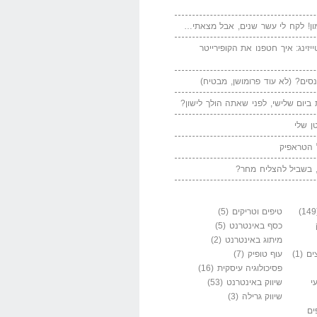
ן! לקח לי עשר שנים, אבל מצאתי…
יזינג: איך חטפנו את הקופירייטר
סים? (לא עוד פרומושן, מבטיח)
ביום שלישי, לפני שאתה הולך לישון?
ן שלי
 הטראפיק
 בשביל להצליח מחר?
טיפים וטריקים
(5)
כסף באינטרנט
(5)
מיתוג באינטרנט
(2)
ים
(1)
עוף טופיק
(7)
פסיכולוגיה עיסקית
(16)
י
שיווק באינטרנט
(53)
שיווק גרילה
(3)
ים