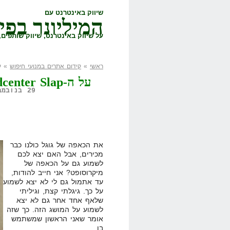
שיווק באינטרנט עם
המיליונר בפי
על שיווק באינטרנט, שיווק שותפים, 
ראשי
»
קידום אתרים במנועי חיפוש
» על ה-enter Slap
על ה-Microsoft Adcenter Slap כבר שמעתם?
29 בנובמבר, 2008,
את הכאפה של גוגל כולנו כבר
מכירים, אבל האם יצא לכם
לשמוע גם על הכאפה של
מיקרוסופט? אני חייב להודות,
עד אתמול גם לי לא יצא לשמוע
על כך. גיגלתי קצת, וגיליתי
שלאף אחד אחר גם לא יצא
לשמוע על המושג הזה. כך שזה
אומר שאני הראשון שמשתמש
בו.