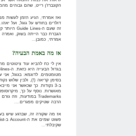
הקונברז'ן רייט, שהם גבוהים מהמ
ואז אמרתי, הגיע הזמן לעשות ממ
דולרים בחודש על גוגל, ועל יאהו.
זה שעם ה-nes
אמרתי, כמובן…
אז מה באמת הבעיה?
אין לי כח להביא עוד ציטוטים מה
בסימן קריאה (!), ולבין שלוש נ
ב-3 נקודות. כך שכאשר אני מיי
מאושרות. נוסף על כך, מיקרוסופט
Trademarks במודעות, וז
הרבה שטיקים מפגרים….
אז מה שקורה זה, שברגע שיש בעי
שקיבלתי…