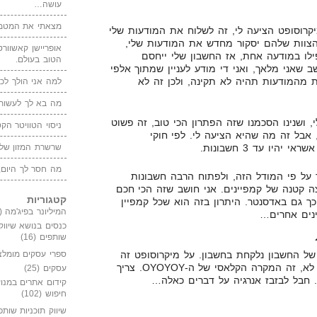
עושה…
מצאתי את המטמו
קרוסופט הציעה לי, זה לשלוח את המודעות שלי
אי אחד. הצוות שלהם יסקור מחדש את המודעות שלי,
אופריישן קאשוורטי
לו במודעה אחת, אז החשבון שלי ייחסם
הטוב בעולם.
 שאני מלאך, ואני די מודע לעניין שמתוך אלפי
 מהמודעות תהיה לא תקינה, ולכן זה לא
למה אני הולך לכנ
מה בא לך לעשות 
, ושנינו הסכמנו שזה הפתרון הכי טוב, זה פשוט
ניסוי הטוויטר הקט
 אבל זה מה שהיא הציעה לי. לפי חוקי
היו עד 3 חשבונות.
שרשרת המזון של
מה חסר לך היום,
 על פי המודל הזה, ולפתוח הרבה חשבונות
צה קטנה של קמפיינים. אני חושב שזה הכי חכם
קטגוריות
כך גם באדסנטר. היתרון בזה הוא שכל קמפיין
המיליונר בפיג'מה
(149)
ינים אחרים…
כנסים בנושא שיווק
שותפים
(16)
ספרי עסקים מומלצ
 של החשבון נלקחת בחשבון. על מיקרוסופט זה
לא ידוע. אבל גם אם כן, וגם אם לא, זה המקרה הקלאסי של ה-OYOYOY. צריך
עסקים
(25)
קידום אתרים במנוע
חיפוש
(102)
שיווק תוכניות שותפ