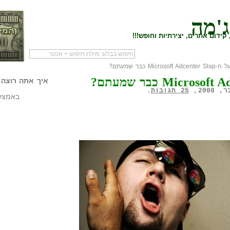
ג'מה
קידום אתרים, יצירתיות וחופש!!!
Microsoft Adc כבר שמעתם?
לעמוד הראשי של
להתחיל עם מדריך
מי לעז
הבלוג
שיווק שותפים
המילי
איך אתה רוצה 
25 תגובות
.
באמצעו