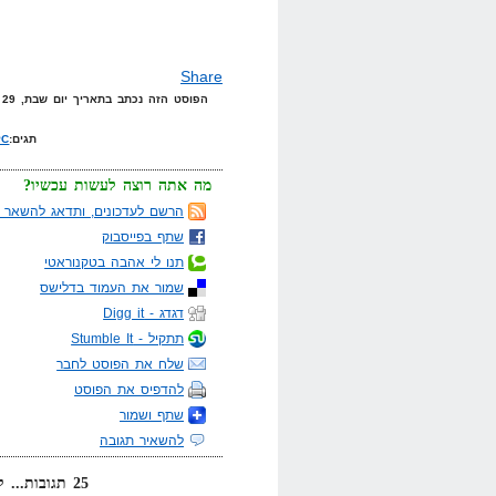
Share
הפוסט הזה נכתב בתאריך יום שבת, 29 בנובמבר, 2008 בשעה 16:39 תחת הקטגוריות
תגים:
PC
מה אתה רוצה לעשות עכשיו?
הרשם לעדכונים, ותדאג להשאר מ
שתף בפייסבוק
תנו לי אהבה בטקנוראטי
שמור את העמוד בדלישס
דגדג - Digg it
תתקיל - Stumble It
שלח את הפוסט לחבר
להדפיס את הפוסט
שתף ושמור
להשאיר תגובה
25 תגובות... קרא אותן למטה או