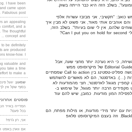
blog. I have been
מוצע!", בשלב הזה היא כבר הייתה בשוק.
un and came upon
Fabulous post. ...
ש כואב: "תקשיבי, אני מבזבז עשרות אלפי
 והם אוהבים אותי מאוד, אני פשוט לא מבין איך
rs an appealing
 comfort, and a
Guide Li היותר קשוחים שלהם, אין לי שום בעיות!". בשלב הזה,
. The thoughtful
הגברת כבר הייתה בשוק, ואמרה לי Can I put you on hold for second?
concept and ...
 to be definitely
cts are produced
s know-how. I ...
שיחה, כי היא נערכה יותר מחצי שעה, אבל
ing valuable and
בגדול הבעייה היא כזאת. ה-Editorial Guidelines של מיקרוסופט ממש
 you take a time
מטומטמים. לדוגמא: בגוגל, אני עושה ספליט-טסטינג בין Call to action שמסתיים
ffort to make a ...
קודות (…). באדסנטר, הם לא מאשרים להשתמש
שמעון
: יגעל פינ
בא קמפיין מגוגל לאדסנטר, חצי מהמודעות לא
בסוף שקל אין לך
 מקפידים הרבה יותר מגוגל, על שימוש ב-
ה גורם לפסילת המון מודעות. כמובן, שיש להם עוד
פוסטים אחרוני
ות עם יותר מידי מודעות, או מילות מפתח, הם
בכל פעם?
פשוט שמים את ה-Account ב-Blacklist. וזה בעצם המיקרוסופט סלאפ
אני, רון ג'רמי!
אם ווארן באפט ה