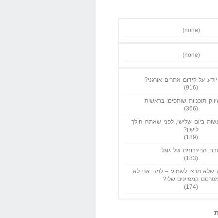
(none)
(none)
ודע על קידום אתרים אורגני?
(916)
ווק תוכניות שותפים: בראשית
(366)
ות ביום שלישי, לפני שאתה הולך
לישון?
(189)
בח הבינבונים של גוגל
(183)
שלא תרצו לשמוע – למה אני לא
פרסם קמפיינים שלי?
(174)
ת