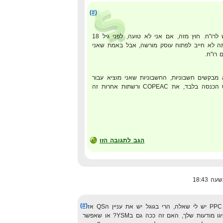
(#)
אני לא מבין בזה, תיגש לרו"ח. חוץ מזה, אם אני לא טועה, לפני גיל 18
 לא חייב לפתוח עוסק מורשה, אבל באמת שאני
 רו"ח.
CO, הם לא מבקשים חשבוניות, החשבוניות שאני מוציא עבור
COPEAC, הולכים למס הכנסה בלבד, את COPEAC ורשתות אחרות זה
הגב לתגובה הזו
(#)
אחלה פוסט, ואם כבר מדברים על PPC יש לי שאלה, הרי בגוגל יש את עניין הQS אז
חייבים לעשות CTR גבוהה כדי שיציגו מודעות שלך, האם זה ככה גם בYSM? או שאפשר