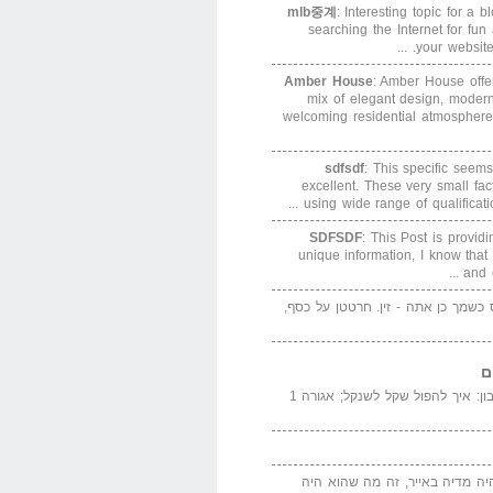
mlb중계
: Interesting topic for a 
searching the Internet for f
your website. 
Amber House
: Amber House offe
mix of elegant design, modern
welcoming residential atmosphere
sdfsdf
: This specific seems
excellent. These very small fa
using wide range of qualification
SDFSDF
: This Post is provid
unique information, I know that
and e
ס כשמך כן אתה - זין. חרטטן על כסף,
ם
המדייה באייר הנבון: איך להפול שקל לשנקל; אגורה 1
יה מדיה באייר, זה מה שהוא היה