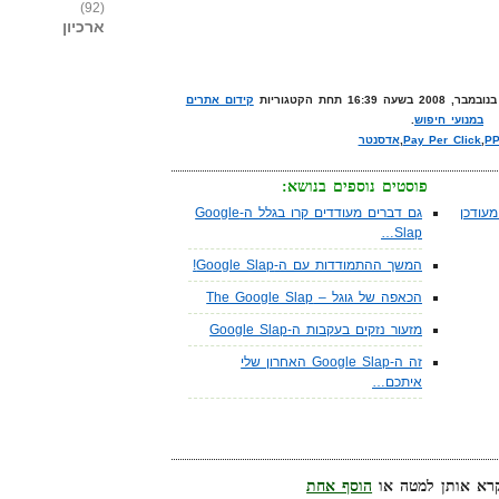
(92)
ארכיון
קידום אתרים
במנועי חיפוש
.
P
,
Pay Per Click
,
אדסנטר
פוסטים נוספים בנושא:
עודכן
גם דברים מעודדים קרו בגלל ה-Google
Slap…
המשך ההתמודדות עם ה-Google Slap!
הכאפה של גוגל – The Google Slap
מזעור נזקים בעקבות ה-Google Slap
זה ה-Google Slap האחרון שלי
איתכם…
הוסף אחת