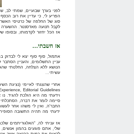
לפני בערך שבועיים, שמתי לב, ש
הפריע לי, כי עדיין את רוב הכסף 
סוג של החלפה של כרטיסי האשרא
לקבל תנועה מאדסנטר. ההשערה הי
אז הכל יחזור לקדמותו, ובסופו ש
אז חשבתי…
אתמול, סוף סוף יצא לי לבדוק ב
עניין התשלומים, והעניין הסתבר 
הנושא ללא הצלחה, החלטתי שהגי
עשיתי…
אחרי שהצגתי לאיימי (נציגת השי
וידעתי מה היא הולכת להגיד. נו
סיימה לומר את דברה, הסתכלתי ע
החבר'ה, ואין לי משהו אחר לעשות.
ידעתי מה תהיה התשובה הסופית
אז עניתי לה, "האלגוריתמים של
שלי, אתם פוגעים בהמון אנשים, 