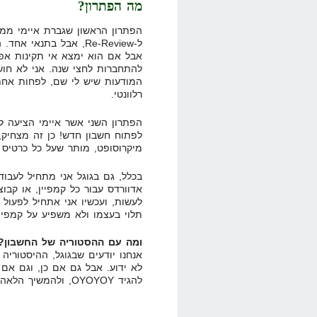
מה הפתרון?
הפתרון הראשון שגברת איימי ממי
ל-Re-Review, אבל בתנ
אבל אם הוא ימצא אי תקינות אפי
להתחברות לחצי שנה. אני לא חושב
המודעות שיש לי שם, לפחות אחת
רלוונטי.
הפתרון השני אשר איימי הציעה לי
לפתוח חשבון חדש! כן זה מצחיק,
מיקרוסופט, מותר שעל כל כרטיס אשראי י
בכלל, גם בגוגל אני מתחיל לעבוד
אדוורדס עבור כל קמפיין, או קבו
לעשות, ועכשיו אני אתחיל לפעול 
תלוי בעצמו ולא משפיע על קמפי
ומה עם ההסטוריה של החשבון?
אנחנו יודעים שבגוגל, ההיסטוריה
להגיד OYOYOY, ולהמשיך הלאה. חבל לבזבז אנרגיה על דברים כאלה…