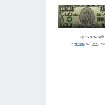
אזל קורא לעצמו
לא יודע משהו?
ונר בפיג'מה
שאל שאלה
להשאר מעודכן?
ת [
RSS
] או [
אימייל
] ?