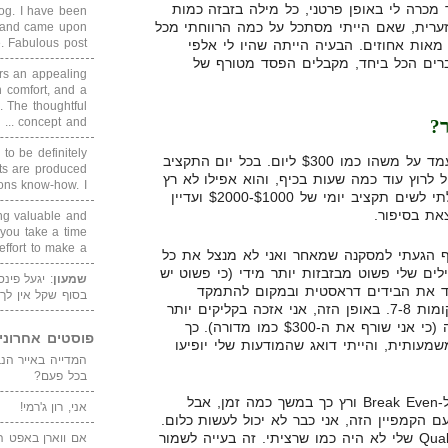
כרה לי באופן פרטני, כל מילה בזבזה כמות
blog. I have been
זערית, שאם הייתי מסתכל על כמה הרווחתי מכל
un and came upon
Fabulous post. ...
R עמד על מאות אחוזים. הבעיה הייתה שהיו לי אלפי
-$2 כ"א וכשמחברים הכל ביחד, מקבלים הפסד מטורף של
rs an appealing
 comfort, and a
. The thoughtful
concept and ...
ר?
 to be definitely
התקציב היומי של הקמפיין הזה עמד על משהו כמו $300 ליום. בכל יום התקציב
cts are produced
ל לרוץ עוד כמה שעות בכיף, והוא אפילו לא רץ
s know-how. I ...
בארה"ב וקנדה. מה שאומר, שיכולתי לשים תקציב יומי של $1000-$2000 ועדיין
את בסיפור.
ing valuable and
 you take a time
ffort to make a ...
ף הגעתי למסקנה שמאחר ואני לא מנצל את כל
ים שלי פשוט מבזבזות יותר מידי (כי פשוט יש
שמעון
: יגעל פינ
וריד את הבידים דראסטית ובמקום להתמקד
בסוף שקל אין לך
במקומות 3-4, עליי להתמקד במקומות 7-8. באופן הזה, אני אזכה בקליקים יותר
זולים, אבל גם בהרבה יותר תנועה (כי אני שורף את ה-$300 כמו מדורה). כך
פוסטים אחרוני
מעותית, והייתי דואג שהמודעות שלי יופיעו
בכל פעם?
הפתרון הזה עזר, והקמפיין הגיע ל-Break Even ורץ כך במשך כמה זמן, אבל
אני, רון ג'רמי!
 הקמפיין הזה, אני כבר לא יכול לעשות כלום.
הסיבה הייתה שפשוט ה-QualityScore שלי לא היה כמו שרציתי. זה בעייה לשמור
אם ווארן באפט ה