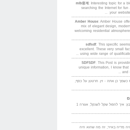
mlb중계
: Interesting topic for a 
searching the Internet for f
your website. 
Amber House
: Amber House offe
mix of elegant design, modern
welcoming residential atmosphere
sdfsdf
: This specific seems
excellent. These very small fa
using wide range of qualification
SDFSDF
: This Post is provid
unique information, I know that
and e
ס כשמך כן אתה - זין. חרטטן על כסף,
ם
המדייה באייר הנבון: איך להפול שקל לשנקל; אגורה 1
יה מדיה באייר, זה מה שהוא היה