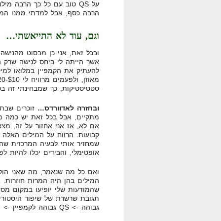
על QS טוב עם כל כך הרבה מ
הרבה כסף, אבל למדתי ממנו המון
וגם, עוד לא התייאשתי…
ובכל זאת, אני כן מבסוט מהנישה
אשר הייתה לי ביחס לנישה שרק 
להעתיק את הקמפיין במלואו למיק
סטטיסטיקות, כך שמבחינתי זה ב
ובחזרה לאדוורדס…
זוכרים שבתח
מתקיים, אבל בכל זאת יש כמה מ
קבועות. הרווח על המילים האלה ה
אופטימלי, והבידים יכלו להיות ל
המילים בהן היה המרות חוזרות. 
גבוהה -> QS גבוהה לקמפיין -> היסטוריה טובה לדומיין. – בינגו!