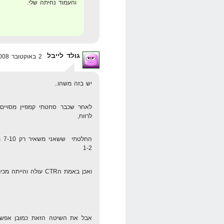
והעמוד נחיתה שלי.
גולד לייבל
2 באוקטובר 2008 בשעה 8:18
יש בזה משהו..
לאחר שכבר סחטתי קמפיין מסויים 
לרווח,
הח
1-2
ואכן באמת הCTR עולה והייתה מכירה. נבדוק את זה עוד כמה ימים ואז נחליט.
אבל את השיטה הזאת כמובן אפשר