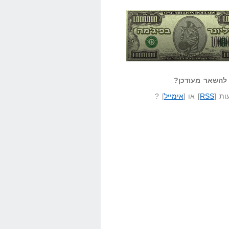
אזל קורא לעצמו
לא יודע משהו?
ונר בפיג'מה
שאל שאלה
להשאר מעודכן?
ת [
RSS
] או [
אימייל
] ?