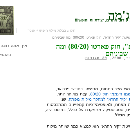
ג'מה
קידום אתרים, יצירתיות וחופש!!!
 "קיר החרא", חוק פארטו (80/20) ומה שביניהם
לעמוד הראשי של
להתחיל עם מדריך
מי לעז
שיטת "קיר החרא", חוק פארטו (80/20) ומה
הבלוג
שיווק שותפים
המילי
איך אתה רוצה 
שביניהם
באמצעו
30 תגובות
.
ש צעיר בתחום, מתישהו בחודש פברואר,
 העממי חוק 80/20
. קצת מאוחר יותר,
 "קיר החרא" למחקר מילות מפתח
. שני
ת מפתח, ולאופטימיזציות קמפיינים המתבססות
ים, סטטיסטיקה מתמקדת על הכלל, בפוסט הזה,
ן הכלל
.
יטת "קיר החרא" הוא למצוא כמה שיותר מילות