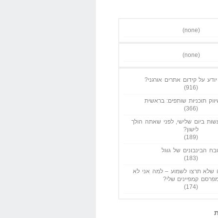
(none)
(none)
ודע על קידום אתרים אורגני?
(916)
ווק תוכניות שותפים: בראשית
(366)
ות ביום שלישי, לפני שאתה הולך
לישון?
(189)
בח הבינבונים של גוגל
(183)
שלא תרצו לשמוע – למה אני לא
פרסם קמפיינים שלי?
(174)
ת