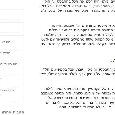
ים, ניתן יהיה לסנן את הכל בהתבסס על חוק
80/20, שבמקרה שלנו אומר ש-80% מהמכירות, יבואו מ-20% מהמילים. אבל כמו
טה הזו עובדת, אבל היא עובדת על הכלל, ולא
תי מופסד בחודשים יולי-אוגוסט, הייתה
שהעלתי קמפיין ממש גדול, כאשר המטרה הייתה למקם את כל ה-5K מילות
מקומות 3-4 על מנת לקבל מספיק סטטיסטיקה. הרעיון היה שלאחר
שיהיה לי מספיק סטטיסטיקה, אני אוכל למחוק 80% מהמילים ולהישאר עם 80%
מה אני י
מהמכירות, כאשר אני מבזבז את כספי רק על 20% מהמילים. בדיוק כך נהגתי עד
מדריך שי
ד…
מה בא לך לעש
ת והתבססו על ניסיון עבר, אבל בקמפיינים הללו
יד אומר, על ניסיון צריך לשלם ובמקרה שלי, יצא
ט
קות של הקמפיין הזה, הופתעתי מאוד לגלות
האמת המרה 
 גבוהה של מילים. כלומר, היה מספר מצומצם
מ
ת חוזרות. רוב המכירות התפרסו בצורה של
שר מכרו לי בחודש יוני, לא מכרו לי בחודש
וני ויולי לא מכרו לי בחודש אוגוסט.
תגובות אחרונו