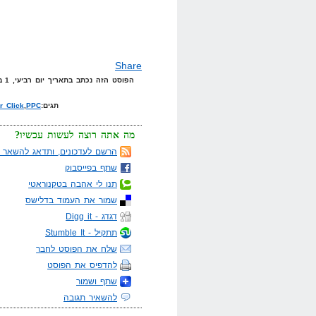
Share
הפוסט הזה נכתב בתאריך יום רביעי, 1 באוקטובר, 2008 בשעה 20:20 תחת הקטגוריות
תגים:
PPC
,
r Click
מה אתה רוצה לעשות עכשיו?
הרשם לעדכונים, ותדאג להשאר מ
שתף בפייסבוק
תנו לי אהבה בטקנוראטי
שמור את העמוד בדלישס
דגדג - Digg it
תתקיל - Stumble It
שלח את הפוסט לחבר
להדפיס את הפוסט
שתף ושמור
להשאיר תגובה