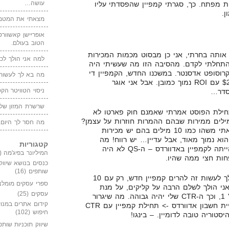
עושה…
ילות מפתח. כך, סגרתי קמפיין שהפסדתי עליו
.
מצאתי את המטמו
אופריישן קאשוורטי
הטוב בעולם.
 אותה בחרתי, אני כן מבסוט מכמות המכירות
למה אני הולך לכנ
התחלתי לקדם. מהסיבה הזו מה שעשיתי היה
רוסופט אדסנטר. במשכנו החדש, הקמפיין די
מה בא לך לעשות 
מאוזן, ולפעמים מרוויח לי $10-$20 עם ROI נמוך כמובן. אבל אני אוגר
ניסוי הטוויטר הקט
סדר…
שרשרת המזון של
ילת הפוסט אמרתי שאמנם חוק פארטו לא
ילים ממירות שבהם ההמרות חוזרות על עצמן?
מה חסר לך היום,
אם לא, אז אני אחזור על זה, מצאתי משהו כמו 10 מילים בהם יש מכירות
וא נמוך מאוד, אבל עדיין… יש רווח! מה
קטגוריות
שמחזיר אותי לבעיה המרכזית שהייתה לקמפיין באדוורדס – ה-QS לא היה
המיליונר בפיג'מה
(149)
פחות חצי ממה שהיו.
כנסים בנושא שיווק
שותפים
(16)
ואם כל מה שנאמר, מה שאני הולך לעשות זה להרים קמפיין חדש, רק עם 10
ספרי עסקים מומלצ
אני הולך לשלם הרבה על קליקים, על מנת
עסקים
(25)
שהמודעות שלי יופיעו במקום מס' 1, וכך ה-CTR שלי יהיה גבוהה. מה שיגרור
קידום אתרים במנוע
תגובת שרשרת של שיפור היסטוריית חשבון אדוורדס -> תחילת קמפיין עם CTR
חיפוש
(102)
שיווק תוכניות שותפ