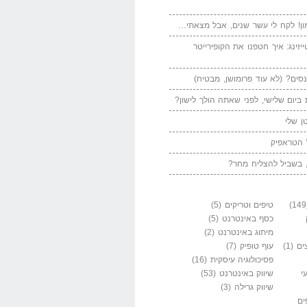
ן! לקח לי עשר שנים, אבל מצאתי…
יזינג: איך חטפנו את הקופירייטר
סים? (לא עוד פרומושן, מבטיח)
ביום שלישי, לפני שאתה הולך לישון?
ן שלי
 הטראפיק
 בשביל להצליח מחר?
טיפים וטריקים
(5)
כסף באינטרנט
(5)
מיתוג באינטרנט
(2)
ים
(1)
עוף טופיק
(7)
פסיכולוגיה עיסקית
(16)
י
שיווק באינטרנט
(53)
שיווק גרילה
(3)
ים