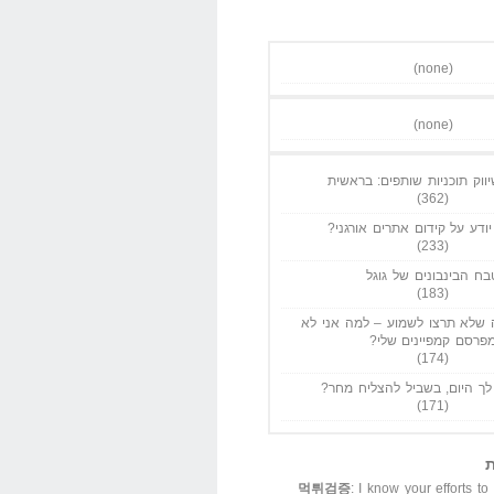
(none)
(none)
ווק תוכניות שותפים: בראשית
(362)
ודע על קידום אתרים אורגני?
(233)
בח הבינבונים של גוגל
(183)
שלא תרצו לשמוע – למה אני לא
פרסם קמפיינים שלי?
(174)
ך היום, בשביל להצליח מחר?
(171)
ת
먹튀검증
: I know your efforts to 