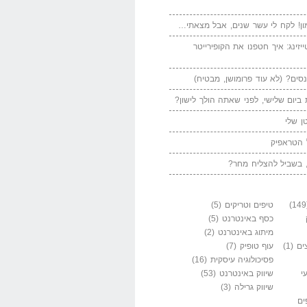
ן! לקח לי עשר שנים, אבל מצאתי…
יזינג: איך חטפנו את הקופירייטר
סים? (לא עוד פרומושן, מבטיח)
ביום שלישי, לפני שאתה הולך לישון?
ן שלי
 הטראפיק
 בשביל להצליח מחר?
טיפים וטריקים
(5)
כסף באינטרנט
(5)
מיתוג באינטרנט
(2)
ים
(1)
עוף טופיק
(7)
פסיכולוגיה עיסקית
(16)
י
שיווק באינטרנט
(53)
שיווק גרילה
(3)
ים