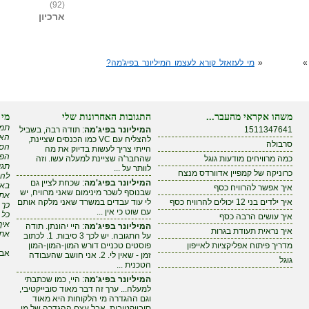
(92)
ארכיון
«
מי לעזאזל קורא לעצמו המיליונר בפיג'מה?
משהו אקראי מהעבר...
התגובות האחרונות שלי
מי 
תמי
1511347641
המיליונר בפיג'מה
: תודה רבה, בשביל
האם
להצליח עם VC כמו הכנסים שציינת,
סרבולה
הסי
הייתי צריך לעשות בדיוק את מה
הפי
כמה מרוויחים מודעות גוגל
שהחבר'ה שציינת למעלה עשו. וזה
תגי
לוותר על ...
כרוניקה של קמפיין אדוורדס מנצח
להר
המיליונר בפיג'מה
: שכחת לציין גם
באי
איך אפשר להרוויח כסף
שבנוסף לשכר מינימום שאני מרוויח, יש
אתה
איך ילדים בני 12 יכולים להרוויח כסף
לי עוד עבדים במשרד שאני מלקה אותם
כך 
עם שוט כי אין ...
כל 
איך עושים הרבה כסף
איך
המיליונר בפיג'מה
: היי יהונתן. תודה
איך נראית תעודת בגרות
את 
על התגובה. יש לכך 3 סיבות. 1. לכתוב
מדריך פיתוח אפליקציות לאייפון
פוסטים טכניים דורש המון-המון-המון
אבל
זמן - שאין לי. 2. אני חושב שהעבודה
גוגל
הטכנית ...
המיליונר בפיג'מה
: היי, כמו שכתבתי
למעלה... ערך זה דבר מאוד סובייקטיבי,
וגם ההגדרה מי הלקוחות היא מאוד
סובייקטיבית. אבל עצם ההגדרה של מי