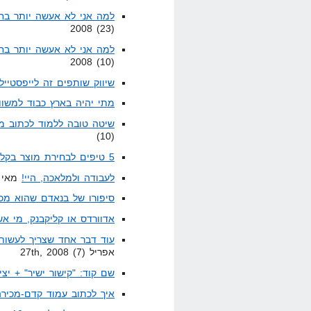
למה אני לא אעשה יותר בחיים Direct Linking? -
2008 (23)
למה אני לא אעשה יותר בחיים Direct Linking? -
2008 (10)
שיווק שותפים זה לייפסטייל
מתי יהיה בארץ כבוד למשוו
שיטה טובה ללמוד לכתוב מכתב ק
(10)
5 טיפים לבחירת מוצר בקליקבנק
לעבודה ולמלאכה, היי!
מאי 7th, 2008 (26
סיפורו של בנאדם שהוא מכתב sell
אדוורדס או קליקבנק, מי אש
עוד דבר אחד שצריך לעשות 
אפריל 27th, 2008 (7)
שם קוד: "קישור ישיר" + יצ
איך לכתוב עמוד קדם-מכירה (resell