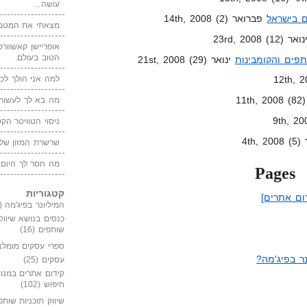
עושה…
ם בישראל
פברואר 14th, 2008 (2)
מצאתי את המטמו
ר 23rd, 2008 (12)
אופריישן קאשוורטי
הטוב בעולם.
ינואר 21st, 2008 (29)
למה אני הולך לכנ
מה בא לך לעשות 
ניסוי הטוויטר הקט
4th)
שרשרת המזון של
מה חסר לך היום,
Pages
קטגוריות
ום אתרים]
המיליונר בפיג'מה
(149)
כנסים בנושא שיווק
שותפים
(16)
ספרי עסקים מומלצ
ר בפיג'מה?
עסקים
(25)
קידום אתרים במנוע
חיפוש
(102)
שיווק תוכניות שותפ