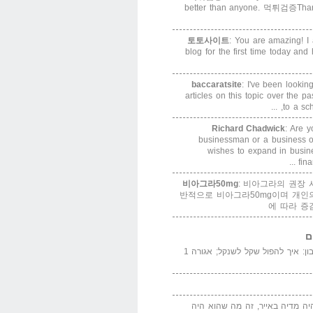
better than anyone. 먹튀검증Thank
토토사이트
: You are amazing! I 
blog for the first time today and
baccaratsite
: I've been lookin
articles on this topic over the p
to a sch
Richard Chadwick
: Are y
businessman or a business or
wishes to expand in busin
fina
비아그라50mg
: 비아그라의 권장 
반적으로 비아그라50mg이며 개인
에 따라 증
ם
המדייה באייר הנבון: איך להפול שקל לשנקל; אגורה 1
יה מדיה באייר, זה מה שהוא היה