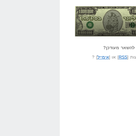
אזל קורא לעצמו
לא יודע משהו?
ונר בפיג'מה
שאל שאלה
להשאר מעודכן?
ת [
RSS
] או [
אימייל
] ?