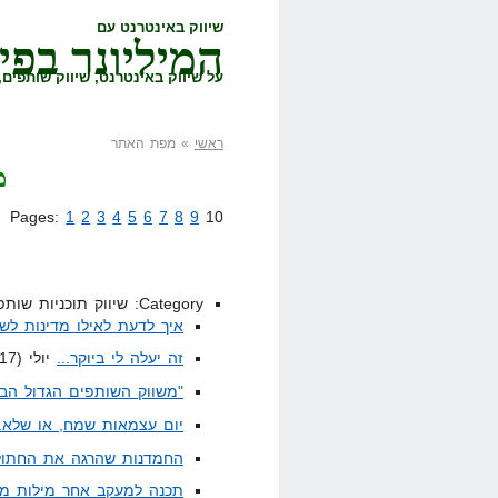
שיווק באינטרנט עם
המיליונר בפי
על שיווק באינטרנט, שיווק שותפים, 
ראשי
» מפת האתר
מ
Pages:
1
2
3
4
5
6
7
8
9
10
Category: שיווק תוכניות שותפים (continued)
איך לדעת לאילו מדינות לשו
זה יעלה לי ביוקר...
יולי 7th, 2008 (17)
"משווק השותפים הגדול הב
יום עצמאות שמח, או שלא..
החמדנות שהרגה את החתול,
תכנה למעקב אחר מילות מפ