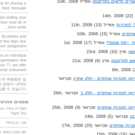
אפריל 15th, 2008
 for sharing a
nice message!
1)
am visiting your
 have read all of
 למכירות
אפריל 11th, 2008 (13)
your posts! ...
שותפים
אפריל 10th, 2008 (15)
g for photos and
ast few days due
ת, יימח שמם!!!
אפריל 1st, 2008 (17)
ool assignment, ...
שון
מרץ 23rd, 2008 (10)
ou an individual
ש לקליקבנק
מרץ 21st, 2008 (6)
ganisation that
ess ??, we offer
ncial instrument ...
וק תוכניות שותפים - חלק אחרון
פברואר
시작 복용량은 일
의 반응과 내약성
감할 수 있습니다
וק תוכניות שותפים - חלק ב'
פברואר 26th,
פוסטים אחרוני
וק תוכניות שותפים
פברואר 25th, 2008 (9)
בכל פעם?
נק
פברואר 24th, 2008 (5)
אני, רון ג'רמי!
פברואר 17th, 2008 (25)
אם ווארן באפט ה
15th, 200)