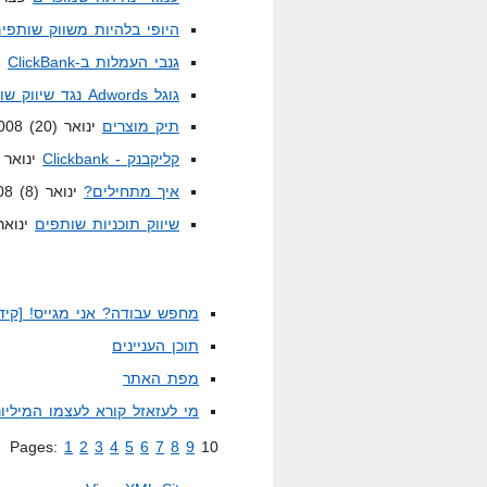
היופי בלהיות משווק שותפי
גנבי העמלות ב-ClickBank
ינוא
גוגל Adwords נגד שיווק שותפים והקומבינות
תיק מוצרים
ינואר 12th, 2008 (20)
קליקבנק - Clickbank
ינואר 11th, 2008 (82)
איך מתחילים?
ינואר 9th, 2008 (8)
שיווק תוכניות שותפים
ינואר , 2008 (5
מחפש עבודה? אני מגייס! [קיד
תוכן העניינים
מפת האתר
מי לעזאזל קורא לעצמו המיליונ
Pages:
1
2
3
4
5
6
7
8
9
10