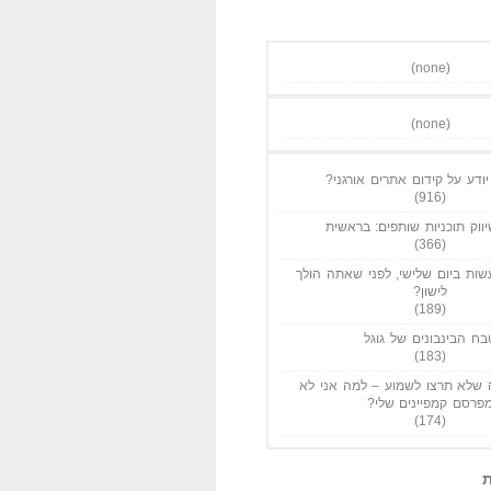
(none)
(none)
ודע על קידום אתרים אורגני?
(916)
ווק תוכניות שותפים: בראשית
(366)
ות ביום שלישי, לפני שאתה הולך
לישון?
(189)
בח הבינבונים של גוגל
(183)
שלא תרצו לשמוע – למה אני לא
פרסם קמפיינים שלי?
(174)
ת