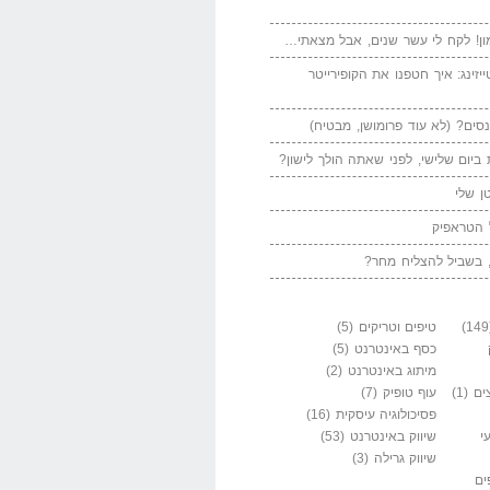
ן! לקח לי עשר שנים, אבל מצאתי…
יזינג: איך חטפנו את הקופירייטר
סים? (לא עוד פרומושן, מבטיח)
ביום שלישי, לפני שאתה הולך לישון?
ן שלי
 הטראפיק
 בשביל להצליח מחר?
טיפים וטריקים
(5)
כסף באינטרנט
(5)
מיתוג באינטרנט
(2)
ים
(1)
עוף טופיק
(7)
פסיכולוגיה עיסקית
(16)
י
שיווק באינטרנט
(53)
שיווק גרילה
(3)
ים