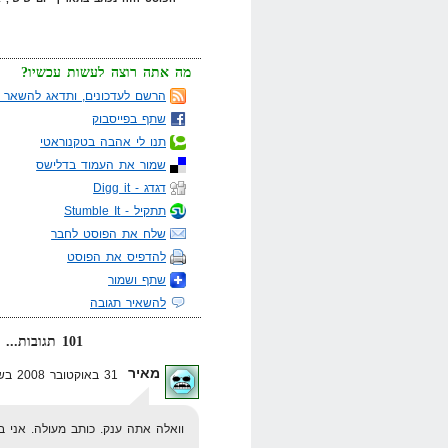
מה אתה רוצה לעשות עכשיו?
הרשם לעדכונים, ותדאג להשאר מ
שתף בפייסבוק
תנו לי אהבה בטקנוראטי
שמור את העמוד בדלישס
דגדג - Digg it
תתקיל - Stumble It
שלח את הפוסט לחבר
להדפיס את הפוסט
שתף ושמור
להשאיר תגובה
101 תגובות... קרא אותן למטה או
מאיר
31 באוקטובר 2008 בשעה 8:23
וואלה אתה ענק. כותב מעולה. אני 