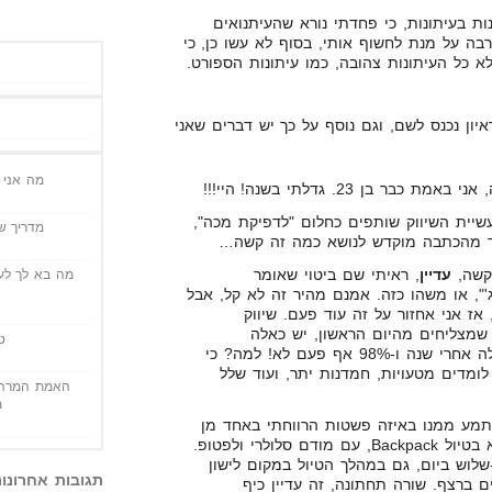
ת בעיתונות, כי פחדתי נורא שהעיתנואים
בה על מנת לחשוף אותי, בסוף לא עשו כן, כי
כל העיתונות צהובה, כמו עיתונות הספורט.
ון נכנס לשם, וגם נוסף על כך יש דברים שאני
מה אני י
 בן 23. גדלתי בשנה! היי!!!
שיית השיווק שותפים כחלום "לדפיקת מכה",
מדריך שי
ד מהכתבה מוקדש לנושא כמה זה קשה…
קשה,
עדיין
, ראיתי שם ביטוי שאומר
מה בא לך לעש
'", או משהו כזה. אמנם מהיר זה לא קל, אבל
אז אני אחזור על זה עוד פעם. שיווק
 שמצליחים מהיום הראשון, יש כאלה
ט
שמצליחים אחרי חודש, יש כאלה אחרי שנה ו-98% אף פעם לא! למה? כי
מדים מטעויות, חמדנות יתר, ועוד שלל
האמת המרה 
מ
תמע ממנו באיזה פשטות הרווחתי באחד מן
הימים $2000, כאשר אני נמצא בטיול Backpack, עם מודם סלולרי ולפטופ.
-שלוש ביום, גם במהלך הטיול במקום לישון
תגובות אחרונו
ם ברצף. שורה תחתונה, זה עדיין כיף