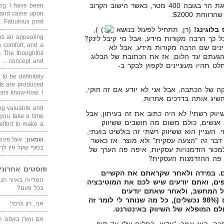
להתעורר באוהל מגעיל, על פסגת הר בגובה 400 מטר, כאשר הישוב הקרוב
blog. I have been
un and came upon
Fabulous post. ...
בלוגינג!
(רן, תתחיל לפעול בנושא
),
rs an appealing
ל כך הרבה מקורות מידע, אבל מי קיבל לינק?
 comfort, and a
ים שם הרבה מקורות מידע, אבל לא
. The thoughtful
עתם עד הלום, אז את הכתובת של הבלוג
concept and ...
ט תהיו מעוניינים לקפוץ לבקר ב-
 to be definitely
cts are produced
ה של הכתבה, אבל אני לא יודע אם זה חוקי,
s know-how. I ...
שיג אותה בדרכים אחרות.
ing valuable and
יווק רשתי! לא היה כתוב את זה בעיתון, אבל
 you take a time
ם אנשים, כולם משום מה חושבים ששיווק
ffort to make a ...
. העניין הוא ששיווק רשתי זה בולשיט בועתי,
שמעון
: יגעל פינ
בר זה "הצעה עסקית" ולא מוצר. אז כאשר
בסוף שקל אין לך
ור הזדמנויות עסקיות, איפה פה הערך של
ה פה ההזדמנות העסקית?
פוסטים אחרוני
. במידה ולאחר שקראתם את הקשיים
פים, ואתם יודעים שיש לכם את המוטיבציה
בכל פעם?
ל המחשב, ולאחר שאתם יודעים
שהסטטיסטיקה פועלת נגדכם (98% נכשלים), כל מה שנותר לי לומר זה
אני, רון ג'רמי!
לם המופלא של השיווק באינטרנט.
אם ווארן באפט ה