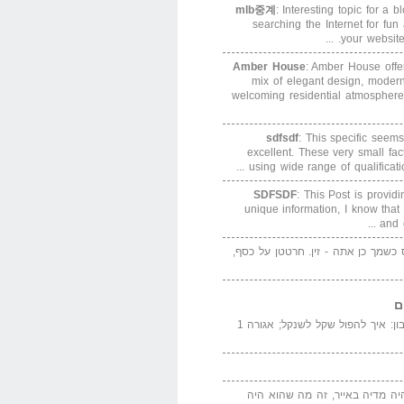
mlb중계
: Interesting topic for a 
searching the Internet for f
your website. 
Amber House
: Amber House offe
mix of elegant design, modern
welcoming residential atmosphere
sdfsdf
: This specific seems
excellent. These very small fa
using wide range of qualification
SDFSDF
: This Post is provid
unique information, I know that
and e
ס כשמך כן אתה - זין. חרטטן על כסף,
ם
המדייה באייר הנבון: איך להפול שקל לשנקל; אגורה 1
יה מדיה באייר, זה מה שהוא היה