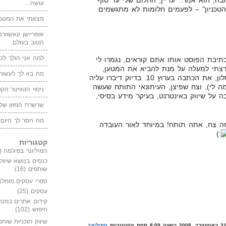
, הוא אמר: "עדיין, החלום שלי עד סוף
עושה…
הטכניון" – לפעמים חלומות לא מתגשמים
מצאתי את המטמו
אופריישן קאשוורטי
הטוב בעולם.
למה אני הולך לכנ
כתיבת הפוסט אותו אתם קוראים, נגמרו לי
רצתי למעלה על מנת להביא את המטען,
מה בא לך לעשות 
ופתאום אני רואה בטלוויזיה בסלון, את הכתבה בערוץ 10. בדיוק דיברו עליה
מה לי), וצח שפיצן, העיתונאי התותח שעשה
ניסוי הטוויטר הקט
על שיווק באינטרנט, בעיקר מידע בסיסי,
שרשרת המזון של
מה חסר לך היום,
זה צח, אתה תותח! במיוחד לאור העובדה
קטגוריות
המיליונר בפיג'מה
(149)
כנסים בנושא שיווק
שותפים
(16)
ספרי עסקים מומלצ
עסקים
(25)
קידום אתרים במנוע
חיפוש
(102)
שיווק תוכניות שותפ
המיליונר