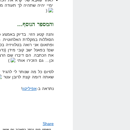
לאחר שאבא שלי קרא את הכתבה
ימיי יהיה שתהיה לך תעודה מ
והמספר הנוסף…
והנה קטע הזוי. בדיוק באמצע 
הסוללות במקלדת האלחוטית. 
שם! בפאנל ישב קובי מידן (נד
את הכתבה. הם דיברו שם הרבה 
וכן… גם הזכירו אותי
לסיום כל מה שנותר לי להגיד 
שאתה דומה קצת לרובן עטר
נתראה ב-
אפיליקון
!
Share
הפוסט הזה נכתב בתאריך יום שישי, 31 באוקטובר, 2008 בשעה 8:09 תחת הקטגוריות