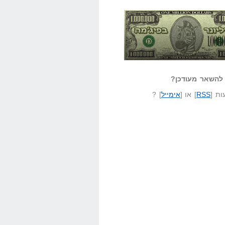
אזל קורא לעצמו
לא יודע משהו?
ונר בפיג'מה
שאל שאלה
להשאר מעודכן?
ת [
RSS
] או [
אימייל
] ?