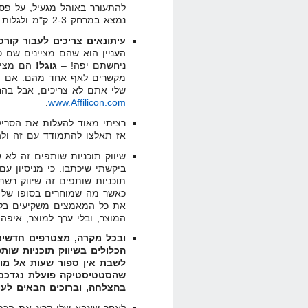
נמצא במרחק 2-3 ק"מ ולגלות שהרווחת $2000.
עיתונאים צריכים לעבור קורס 
העניין הוא שהם מציינים שם כ
ניחשתם יפה! –
גוגל!
הם מציינ
מקשרים לאף אחד מהם. אם הג
שלי אתם לא צריכים, אבל בהחל
.
www.Affilicon.com
רציתי מאוד להעלות את הסריק
אז תאלצו להתמודד עם זה ולה
שיווק תוכניות שותפים זה לא ש
ביקשתי שיכתבו. כי מניסיון ע
תוכניות שותפים זה שיווק רשתי
כאשר מה שמוחרים בסופו של ד
את כל המאמצים משקיעים בלמכ
המוצר, ובלי ערך למוצר, איפ
ובכל מקרה, מצטרפים חדשים
הכלולים בשיווק תוכניות שות
לשבת אין ספור שעות אל מו
בהצלחה, וברוכים הבאים לעו