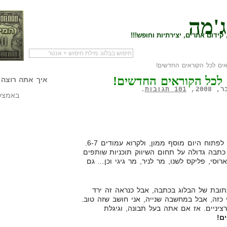
ג'מה
קידום אתרים, יצירתיות וחופש!!!
ים לכל הקוראים החדשים!
לעמוד הראשי של
להתחיל עם מדריך
מי לעז
 לכל הקוראים החדשים!
הבלוג
שיווק שותפים
המילי
איך אתה רוצה 
101 תגובות
.
באמצעו
מי שמנוי לידיעות אחרונות, מוזמן לפתוח היום מוסף ממון, ולקרוא עמודים 6-7.
 כתבה גדולה על תחום השיווק תוכניות שותפים
רוסי, פליקס לשנו, מר לניר, מר גיגי וכן… גם
תובת של הבלוג בכתבה, אבל כנראה זה ירד
 של nofollow עיתונאי כזה, אבל במחשבה שנייה, אני חושב שזה טוב.
יניים. אז אם אתה בעל תבונה, וגיגלת
ם!