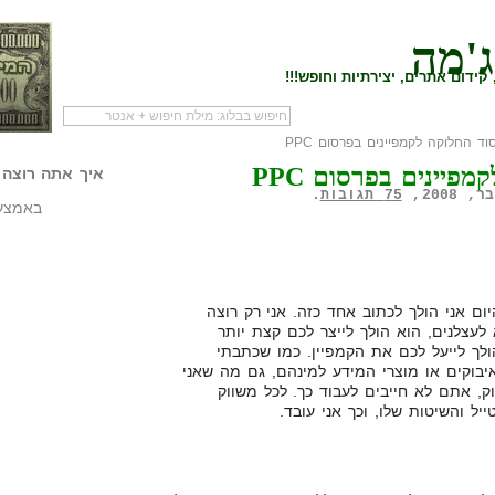
ג'מה
קידום אתרים, יצירתיות וחופש!!!
ד החלוקה לקמפיינים בפרסום PPC
לעמוד הראשי של
להתחיל עם מדריך
מי לעז
פיינים בפרסום PPC
הבלוג
שיווק שותפים
המילי
איך אתה רוצה 
75 תגובות
.
באמצעו
בתי טיפ PPC טוב, היום אני הולך לכתוב אחד כזה. אני רק רוצה
לעצלנים, הוא הולך לייצר לכם קצת יותר
לך לייעל לכם את הקמפיין. כמו שכתבתי
בוקים או מוצרי המידע למינהם, גם מה שאני
וק, אתם לא חייבים לעבוד כך. לכל משווק