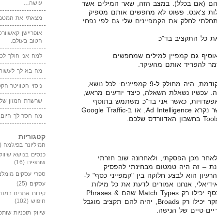
עושה…
וד נמוך עליהם (אם בכלל). במצב הזה, שאר המילים אשר
לות צ'אנס. פשוט לא מחפשים אותם מספיק
מצאתי את המטמו
חלתי לחלק את הקמפיינים שלי גם לפי נפחי
אופריישן קאשוורטי
הטוב בעולם.
אני אוסיף גם קמפיין למילים שמחפשים
למה אני הולך לכנ
ר להפריד אותם מהעיקר.
מה בא לך לעשות 
במצב הזה, הקמפיין מהדוגמא הקודמת, היה מחולק ל-9 קמפיינים: לכל נושא,
ניסוי הטוויטר הקט
נועה. עכשיו נשאלת השאלה, כיצד יודעים מראש,
אפשרויות, כאשר אני בד"כ משתמש בתוסף
שרשרת המזון של
Excel של מיקרוסופט אדסנטר אשר נקרא Ad Intelligence, או ב-Google Traffic
מה חסר לך היום,
קטגוריות
המיליונר בפיג'מה
(149)
כנסים בנושא שיווק
אחר מכן הפסקתי, ולאחרונה שוב חזרתי
שותפים
(16)
נת – זה היה טמטום מבחינתי להפסיק
ספרי עסקים מומלצ
יון הוא לבצע חלוקה בין "קמפייני כסף" ל-
ידיאלי, אנחנו אמורים לדעת את כל מילות
עסקים
(25)
המפתח הממירות, אז קמפייני הכסף יכילו רק Match Types שהם Phrases &
קידום אתרים במנוע
Exacts, לעומת זאת קמפייני המחקר יכילו רק Broads, יהיה להם תקציב מוגבל
חיפוש
(102)
יים-טיים של הנישה.
שיווק תוכניות שותפ