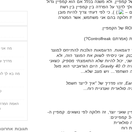
 קמפיין, ולא משנה בכלל אם הוא קמפיין גדול
ולך לדבר על הפרדה בין קמפיין בין רשת
ם –
), כי לפי דעתי צריך להיות מובן
ני הולך לדבר על 3 שיטות חלוקה בהם אני משתמש, אשר המטרה
מה אני י
דוגמאות. הדוגמאות הולכות להתייחס למוצר
Earth4Ener, בקליקבנק. אני ניסיתי לשווק את המוצר הזה, ולא
שני, יכול להיות שלא התאמצתי מספיק. כשאני
מדריך שי
התחלתי לשווק את המוצר הזה, היה לו Gravity 40, היום הגראביטי הוא מעל
מה בא לך לעש
בגדול, למי שלא מכיר Earth4Energy, זהו מדריך של "איך לייצר חשמל
ה סולארית ואנרגיית רוח…
ט
האמת המרה 
מ
 שאני יוצר, זה חלוקה לפי נושאים. קמפיין ה-
תגובות אחרונו