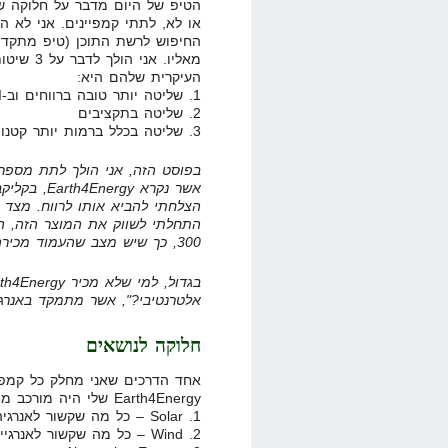
הטיפ של היום מדבר על חלוקה של
או לא, לתתי קמפיינים. אני לא ה
החיפוש לרשת התוכן (טיפ מתקד
מאליו. א
העיקרית שלהם היא:
1. שליטה יותר טובה ברווחים וב-ROI של הקמפיין.
2. שליטה בתקציבים
3. שליטה בכלל ברמות יותר קטנות (אמרתם Controlfreak?)
בפוסט הזה, אני הולך לתת מספר 
אשר נקרא gy
הצלחתי להביא אותו לרווח. מצד 
300, כך שיש מצב שהעמוד מכירה השתפר… ויש מצב שלא…
אלטרנטיבי?", אשר מתמקד באנרגי
חלוקה לנושאים
אחד הדרכים שאני מחלק כל קמפיין
Earth4Energy שלי היה מורכב מ-3 קמפיינים:
1. Solar – כל מה שקשור לאנרגיה סולארית
2. Wind – כל מה שקשור לאנרגיית רוח