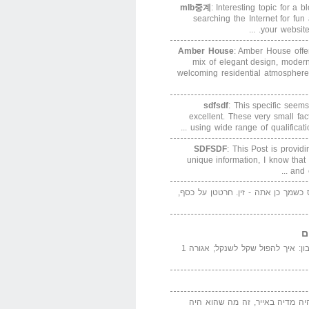
mlb중계
: Interesting topic for a 
searching the Internet for f
your website. 
Amber House
: Amber House offe
mix of elegant design, modern
welcoming residential atmosphere
sdfsdf
: This specific seems
excellent. These very small fa
using wide range of qualification
SDFSDF
: This Post is provid
unique information, I know that
and e
ס כשמך כן אתה - זין. חרטטן על כסף,
ם
המדייה באייר הנבון: איך להפול שקל לשנקל; אגורה 1
יה מדיה באייר, זה מה שהוא היה