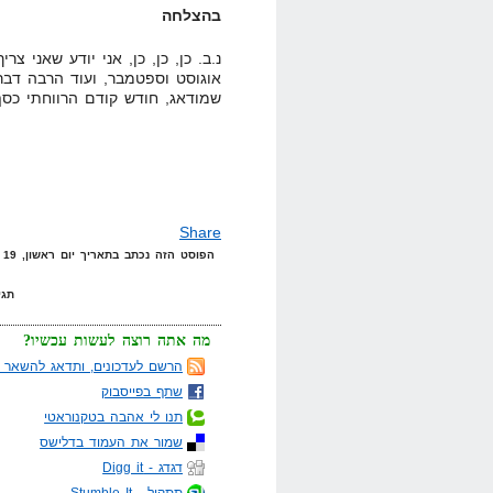
בהצלחה
נ.ב. כן, כן, כן, אני יודע שאני 
אוגוסט וספטמבר, ועוד הרבה דבר
שמודאג, חודש קודם הרווחתי כס
Share
הפוסט הזה נכתב בתאריך יום ראשון, 19 באוקטובר, 2008 בשעה 14:11 תחת הקטגוריות
תגי
מה אתה רוצה לעשות עכשיו?
הרשם לעדכונים, ותדאג להשאר מ
שתף בפייסבוק
תנו לי אהבה בטקנוראטי
שמור את העמוד בדלישס
דגדג - Digg it
תתקיל - Stumble It