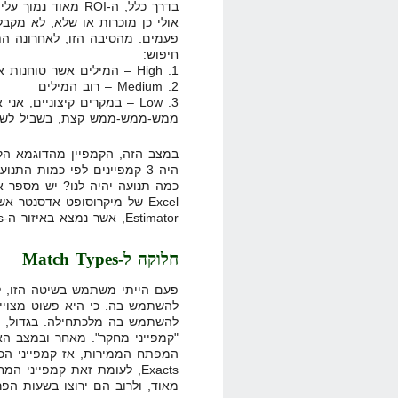
בדרך כלל, ה-ROI מא
אולי כן מוכרות או שלא, לא מקב
פעמים. מהסיבה הזו, לאחרונה הת
חיפוש:
1. High – המילים אשר טוחנות את כל התקציב בד"כ
2. Medium – רוב המילים
3. Low – במקרים קיצוניים, 
ממש-ממש-ממש קצת, בשביל לשמ
היה 3 קמפיינים לפי כמות הת
כמה תנועה יהיה לנו? יש מספר 
Estimator, אשר נמצא באיזור ה-Tools בחשבון האדוורדס שלכם.
חלוקה ל-Match Types
פעם הייתי משתמש בשיטה הזו, ל
להשתמש בה. כי היא פשוט מצויי
להשתמש בה מלכתחילה. בגדול, הרע
"קמפייני מחקר". מאחר ובמצב הא
מאוד, ולרוב הם ירוצו בשעות הפר