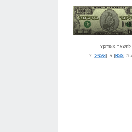
אזל קורא לעצמו
לא יודע משהו?
ונר בפיג'מה
שאל שאלה
להשאר מעודכן?
ת [
RSS
] או [
אימייל
] ?