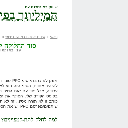
שיווק באינטרנט עם
המיליונר בפי
על שיווק באינטרנט, שיווק שותפים, 
ראשי
»
קידום אתרים במנועי חיפוש
» סו
סוד החלוקה לקמ
19 באוקטובר, 2008,
מזמן לא כת
להזהיר אתכם, הטיפ הזה הוא לא 
עבודה, אבל יחד עם זאת הטיפ הו
בפוסט הקודם שלי, הסוקר את האי
כותב זו לא תורה מסיני, זה לא ח
שותפים/מפרסם PPC יש את הסטייל והשיטות שלו, וכך אני עובד.
למה לחלק לתת-קמפיינים?