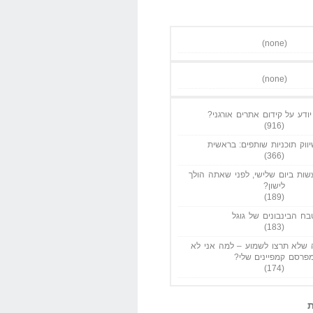
(none)
(none)
ודע על קידום אתרים אורגני?
(916)
ווק תוכניות שותפים: בראשית
(366)
ות ביום שלישי, לפני שאתה הולך
לישון?
(189)
בח הבינבונים של גוגל
(183)
שלא תרצו לשמוע – למה אני לא
פרסם קמפיינים שלי?
(174)
ת