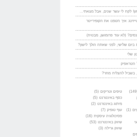
ן! לקח לי עשר שנים, אבל מצאתי…
יזינג: איך חטפנו את הקופירייטר
סים? (לא עוד פרומושן, מבטיח)
ביום שלישי, לפני שאתה הולך לישון?
ן שלי
 הטראפיק
 בשביל להצליח מחר?
טיפים וטריקים
(5)
כסף באינטרנט
(5)
מיתוג באינטרנט
(2)
ים
(1)
עוף טופיק
(7)
פסיכולוגיה עיסקית
(16)
י
שיווק באינטרנט
(53)
שיווק גרילה
(3)
ים