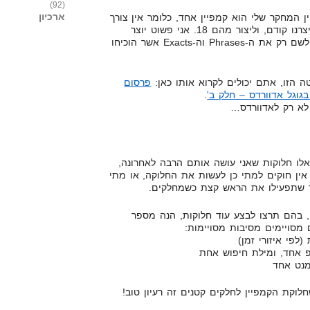
(92)
ארכיון
 המחקר שלי הוא קמפיין אחד, כלומר אין צורך
לקחת את כל 9 הקמפיינים אשר יצרנו קודם, וליצור מהם 18. אני פשוט יוצר
קמפיין חדש של Broads, ומוסיף לשם רק את ה-Phrases וה-Exacts אשר הוכיחו
ה הזו, אתם יכולים לקרוא אותו כאן:
פרסום
גוגל אדוורדס – חלק ב'
.
 לא רק לאדוורדס…
לו חלוקות שאני עושה אותם הרבה לאחרונה,
ין חוקים למתי כן לעשות את החלוקה, או מתי
כך שתפעילו את הראש קצת כשמחלקים.
ם, בהם תרצו לבצע עוד חלוקות, הנה מספר
 מסויימים מסיבות מסויימות:
לוקת הקמפיין לחלקים קטנים זה רעיון טוב!