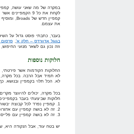
במקרה של מה שאני עושה, קמפיין
את עצמם.
בעבר, כתבתי פוסט גדול על השיט
בגוגל אדוורדס – חלק א'
,
פרסום ב
וזה נכון גם לשאר מנועי החיפוש,
חלוקות נוספות
החלוקות הקודמות אשר פירטתי, א
לא תמיד אבל הרבה. בכל מקרה, א
לא. הכל תלוי בקמפיין ובנושא. 
בכל מקרה, יכולים להיווצר מקרי
חלוקות שביצעתי בעבר בקמפיינים
1. קמפיין נפרד לכל קבוצת יבשות (לפי איזורי זמן)
2. זה לא בושה קמפיין עם אדגרופ אחד, ומילת חיפוש אחת
3. זה לא בושה קמפיין עם פלייסמנט אחד
יש בטח עוד, אבל הנקודה היא, שח