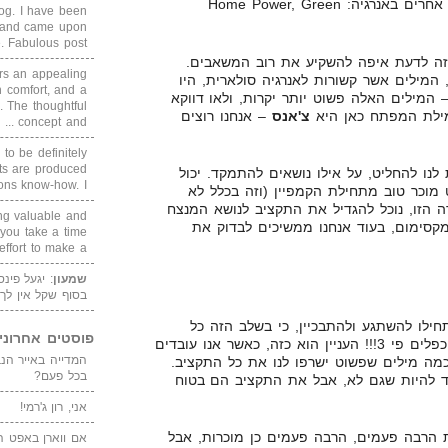
3. Alternative Energy – מושגים אחרים באנרגיה: Home Power, Green
blog. I have been
un and came upon
Fabulous post. ...
 זה לדעת איפה להשקיע את רוב המשאבים.
rs an appealing
 המילים אשר קשורות לאנרגיה סולארית, היו
 comfort, and a
 המילים האלה פשוט יותר יקרות, ולאו דווקא
. The thoughtful
 מילת המפתח כאן היא
צ'אנס
– אנחנו רוצים
concept and ...
 to be definitely
cts are produced
 לנו להחליט, על אילו נושאים להתמקד. יכול
s know-how. I ...
 מוכר טוב מתחילת הקמפיין (וזה בכלל לא
ה הזו, נוכל להגדיל את התקציב לנושא המנצח
ing valuable and
קסימום, בעוד אנחנו ממשיכים לבדוק את
 you take a time
ffort to make a ...
שמעון
: יגעל פינ
בסוף שקל אין לך
תחילו להשתגע ולהתבכיין, כי בשלב הזה כל
פוסטים אחרוני
הקמפיינים שלנו הולכים להיות מוכפלים פי 3!!! העניין הוא כזה, כאשר אנו עובדים
מה מילים שפשוט ישרפו לנו את כל התקציב.
בכל פעם?
אוד להיות שגם לא, אבל את התקציב הם בטוח
אני, רון ג'רמי!
 הרבה פעמים, הרבה פעמים כן מוכרות, אבל
אם ווארן באפט ה