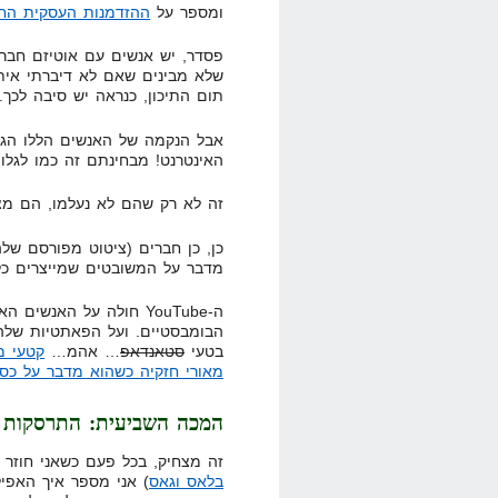
ומספר על
ההזדמנות העסקית הח
פסדר, יש אנשים עם אוטיזם חברת
תום התיכון, כנראה יש סיבה לכך.
אבל הנקמה של האנשים הללו הג
האינטרנט! מבחינתם זה כמו לגל
זה לא רק שהם לא נעלמו, הם מ
כן, כן חברים (ציטוט מפורסם של
מדבר על המשובטים שמייצרים כל
ה-YouTube חולה על האנ
הבומבסטיים. ועל הפאתטיות שלה
בטעי
סטאנדאפ
… אהמ…
קטעי מ
מאורי חזקיה כשהוא מדבר על כס
המכה השביעית: התרסקות ת
זה מצחיק, בכל פעם כשאני חוזר 
בלאס וגאס
) אני מספר איך האפיל