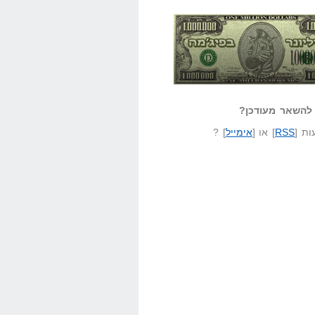
אזל קורא לעצמו
לא יודע משהו?
ונר בפיג'מה
שאל שאלה
להשאר מעודכן?
ת [
RSS
] או [
אימייל
] ?