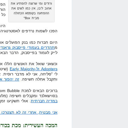
ורודים ומי שרוצה להפתיע את
הפי
אהוב ליבו, אין כמו לשים את
ההפתעה בקופסא הכחולה
כל 
מבית Box"
היו
הפכו לשמות נרדפים לאסטרטגיה,
מ
תהדרים בעמודי פייסבוק גראנדיו
לייק לעמוד בפייסבוק, הדבר הבא 
וכשאני שואל את האנשים הללו א
Adopters ול-Early Majority
(שיט,
לי "סליחה, אני לא מדבר רוסית. 
ותקבל אחלה חשיפה.
זה יהפוך א
בסוישאלנד ומקבלים חשיפה (מלש
במדיה חברתית
. אולי תשקיעו זמ
אני מבטיח, אחרי זה לא תצטרכו 
המכה העשירית: מכת בכורו