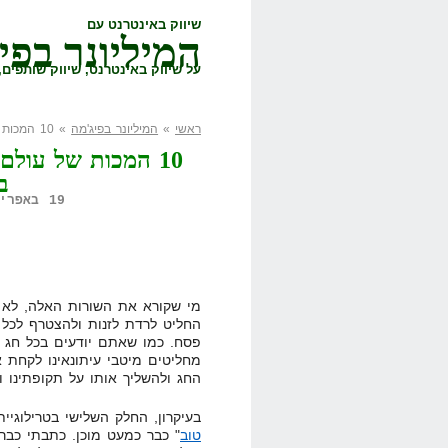
שיווק באינטרנט עם
המיליונר בפי
על שיווק באינטרנט, שיווק שותפים, 
ראשי
»
המיליונר בפיג'מה
» 10 המכות של עולם השיווק באינטרנט (לאו דווקא בסדר הנכון)
10 המכות של עולם
ב
19 באפריל, 2011,
מי שקורא את השורות האלה, לא ט
החליט לרדת לזנות ולהצטרף לכל 
פסח. כמו שאתם יודעים בכל חג יה
מחליטים מיטבי עיתונאינו לקחת 
החג ולהשליך אותו על תקופתינו ו
בעיקרון, החלק השלישי בטרילוגיי
טוב