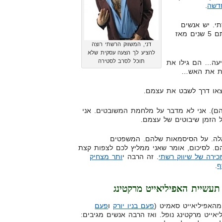
דשה
.
י. יש אנשים
שלא מבינים שאם לא דיברתי איתם 5 שנים מאז
דני, המשווק הרשתי רוצה
להציע לך הצעה עסקית שלא
תוכל לסרב לסטירה
יעה… הם גילו את
ות את האש…
צאו דרך לשבט את עצמם.
הם). אני לא מדבר על מלחמת המשובטים. אני
 הזמן שיבוטים של עצמם.
שים האלה. על הסיסמאות שלהם. המשפטים
ם. לסיכום, אומר שאני ממליץ לכם לצפות קצת
כירה של שיווק רשתי
. זה הרבה י
ותר מצחיק
ף
.
עשיית האפיליאייט מרקטינג
מהאפיליאייט סאמיט (
פעם בניו יורק
ו
פעם
יאייט מרקטינג נופל. ואז הרבה אנשים מגיבים: