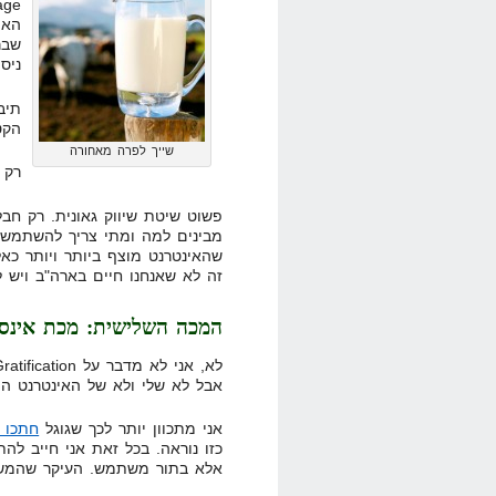
האי
שבר
ניס
תיב
הקט
שייך לפרה מאחורה
רק 
פשוט שיטת שיווק גאונית. רק ח
מבינים למה ומתי צריך להשתמש
זה לא שאנחנו חיים בארה"ב ויש לנ
המכה השלישית: מכת אינס
אבל לא שלי ולא של האינטרנט היש
אני מתכוון יותר לכך שגוגל
חתכו ל
כזו נוראה. בכל זאת אני חייב להת
אלא בתור משתמש. העיקר שהמש