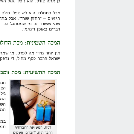
כן אתה צודק, הוא נופל. גוגל ה
אבל בתחלס. הוא לא נופל. כולם 
הגזעים – "החזק שורד". אבל בתח
שמי ששורד זה מי שמסתגל הכי הר
דברים באופן דינאמי.
המכה השמינית: מכת הדולר
אין יותר מידי מה לפרט. מי שמתפ
ישראל הרבה כסף מחול, די נדפק
המכה התשיעית: מכת זומביל
חבר
הצפ
המש
השנ
המד
במח
תמי
דנית, המשווקת החברתית
החברותית: "חברים, השמים