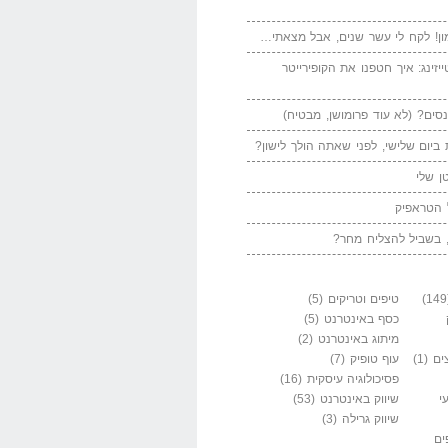
ן! לקח לי עשר שנים, אבל מצאתי…
יזינג: איך חטפנו את הקופירייטר
סים? (לא עוד פרומושן, מבטיח)
ביום שלישי, לפני שאתה הולך לישון?
ן שלי
 הטראפיק
 בשביל להצליח מחר?
טיפים וטריקים
(5)
כסף באינטרנט
(5)
מיתוג באינטרנט
(2)
ים
(1)
עוף טופיק
(7)
פסיכולוגיה עיסקית
(16)
י
שיווק באינטרנט
(53)
שיווק גרילה
(3)
ים