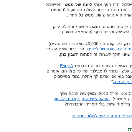
יסבוק הזה הפך אותי
לזונה של ממש
. הפייסבוק
הוריד את חסם הכניסה לעולם השיווק ל-0. והיום
אחד הוא איש שיווק. ממש כל אחד…
ם פרסום סטטוס, הצגת מחשוף והמילה לייק
 השפעה והרבה כסף (בהתאמה כמובן).
היום חברות כמו בנק הפועלים או בנק ביברקונט (כי 40,000 חצ'קונים לא טועים)
זיים עם טונה של לייקים
. הרי ברור שאם עשיתי
שאני הולך לעשות זה לפתוח חשבון בנק.
יך מגיעים בעזרת מדיה חברתית
ל-Early
 עכשיו נתתי לזומבילנד עוד כלים)? הם אומרים
אבל בוא אני ארים לך אחלה עמוד בפייסבוק
ותך למותג
".
ברוכים הבאים למכת Dot Com Bubble מודל 2011. משקיעים הרבה כסף
ון מחשוף).
העיקר שיש המון קורסים לשיווק
ן בללמוד שיווק בלי המדיה החברתית?
שילמדו אתכם איך לשלוח סטטוס.
ת