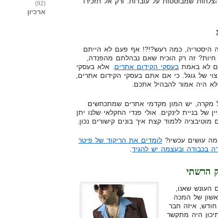
לחות שמבוססות על עובדות. ורק אל תזכירו
(92)
ארכיון
 היסטריה, כמה רעש?!?! אף פעם לא הייתם
 חיות? זה רק הוכיח שאם נבהלתם מהפנדה,
 לא באמת
בעסקי הקידום אתרים
. אלא בעסקי
צוי של גוגל. כי אם אתם בעסקי הקידום אתרים,
לא היה אמור להבהיל אתכם.
 מקרה, יש המון מקדמי אתרים שמתכחשים
ין של בניית לינקים. אולי פנדי החקלאי שלנו יתן
 מוטיבציה ללמוד קצת איך בונים קישורים נכון.
מה עושים עכשיו?
לומדים את הריקוד של פיטר
ה בכבודה ובעצמה יש להגיד
.
ק הרשתי
 העונש שאנו,
אשון של המכה
חודש, איזה חבר
יכון היה מתקשר