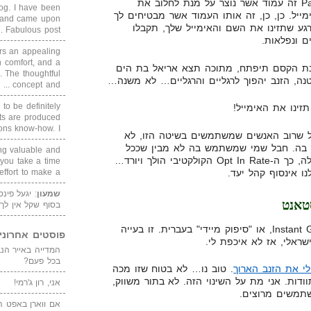
Page זה עמוד אשר נוצר על מנת לחלוב את
blog. I have been
מייל. כן, כן, זה אותו העמוד אשר מבטיחים לך
un and came upon
גע שתזינו את השם והאימייל שלך, תקבלו
Fabulous post. ...
ים ונפלאות.
rs an appealing
 comfort, and a
ת הקסם תיפתח, מתוכה תצא אריאל בת הים
. The thoughtful
נה, הזנב יהפוך לרגליים והרגליים… לא משנה…
concept and ...
 to be definitely
תזינו את האימייל!
cts are produced
s know-how. I ...
בל שרוב האנשים שמשתמשים בשיטה הזו, לא
 בה. חבל שמי שמשתמש בה לא מבין שככל
ing valuable and
שהאינטרנט מוצף ביותר ויותר כאלה, כך ה-Opt In Rate הקולקטיבי הולך ויורד…
 you take a time
ו אינסוף קהל יעד.
ffort to make a ...
שמעון
: יגעל פינ
טאנט
בסוף שקל אין לך
לא, אני לא מדבר על Instant Gratification, או "סיפוק מיידי" בעברית. זו בעייה
פוסטים אחרוני
ראלי, אז לא איכפת לי.
בכל פעם?
י את הזנב הארוך
. טוב נו… לא בטוח שזו מכה
וודות. אני מת על השינוי הזה. לא בתור משווק,
אני, רון ג'רמי!
תמשים מרוצים.
אם ווארן באפט ה