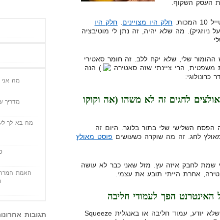
ות העסק השקוף.
כות.
חלק היו מצויינים
.
חלק היו
ניוזגיק). מה שלא יהיה, זה נתן לי מוטיבציה
י.
ההומור שלי, שלא יקח ללב. זה חומר סאטירי
ת משפטית, הרי ציינתי שזה סאטירה
הנה
מה אני י
לצים לחגים זה לא משהו (אה וקוקו
מדריך שי
מה בא לך לעש
הפסח השלישי שלי בתור בלוגר. היום זה
מאולץ לחג. זה מה שוקרה כשעושים
פוסט מאולץ
ט
י שמת לחבק איזה עץ. מזל שאני כבר לא עושה
האמת המרה 
אטירה, אחרת הייתי תובע את עצמי.
מ
 האינטרנט הפך לעמודי חליבה
מי שלא יודע, עמוד חליבה או באנגלית Squeeze
תגובות אחרונו