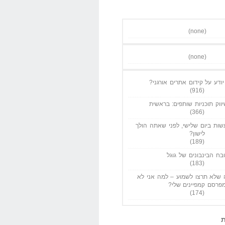
(none)
(none)
ודע על קידום אתרים אורגני?
(916)
ווק תוכניות שותפים: בראשית
(366)
ות ביום שלישי, לפני שאתה הולך
לישון?
(189)
בח הבינבונים של גוגל
(183)
שלא תרצו לשמוע – למה אני לא
פרסם קמפיינים שלי?
(174)
ת