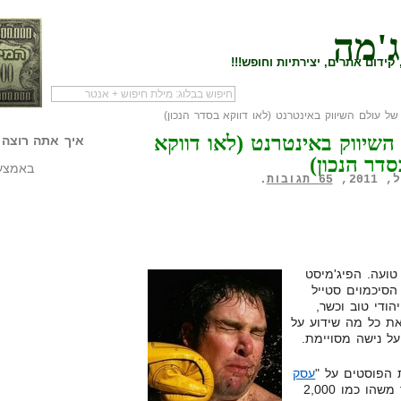
ג'מה
קידום אתרים, יצירתיות וחופש!!!
לעמוד הראשי של
להתחיל עם מדריך
מי לעז
 השיווק באינטרנט (לאו דווקא
הבלוג
שיווק שותפים
המילי
איך אתה רוצה 
סדר הנכון)
באמצעו
65 תגובות
.
ועה. הפיג'מיסט
הסיכמוים סטייל
ודי טוב וכשר,
את כל מה שידוע על
על נישה מסויימת.
ת הפוסטים על "
עסק
" כבר כמעט מוכן. כתבתי כבר משהו כמו 2,000