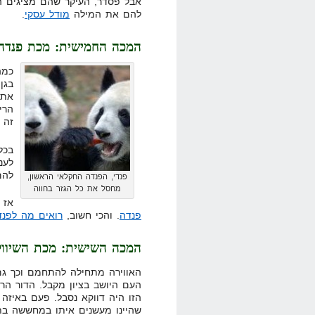
אבל פסדר, העיקר שהם מציגים הצ
להם את המילה
מודל עסקי
.
המכה החמישית: מכת פנדה
כמה
בגן
אתם
הרי
זה 
בכל
לעני
להם
פנדי, הפנדה החקלאי הראשון,
מחסל את כל הגזר בחווה
אז 
פנדה
. והכי חשוב,
רואים מה לפנד
המכה השישית: מכת השיוו
האווירה מתחילה להתחמם וכך גם
העם היושב בציון מקבל. הדור הר
הזו היה דווקא נסבל. פעם באיזה 
שהיינו מעשנים איתו במחששה בת