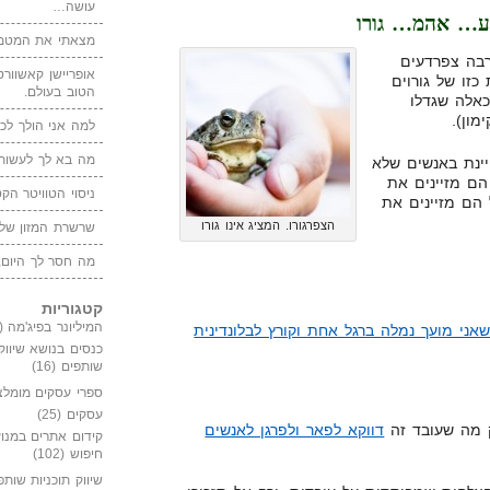
עושה…
ע… אהמ… גורו
מצאתי את המטמו
רבה צפרדעים
אופריישן קאשוורטי
כזו של גורוים
הטוב בעולם.
כאלה שגדלו
מון).
למה אני הולך לכנ
מה בא לך לעשות 
ינת באנשים שלא
הם מזיינים את
ניסוי הטוויטר הקט
הם מזיינים את
הצפרגורו. המציג אינו גורו
שרשרת המזון של
מה חסר לך היום,
קטגוריות
המיליונר בפיג'מה
(149)
שאני מועך נמלה ברגל אחת וקורץ לבלונדינית
כנסים בנושא שיווק
שותפים
(16)
ספרי עסקים מומלצ
עסקים
(25)
ק מה שעובד זה
דווקא לפאר ולפרגן לאנשים
קידום אתרים במנוע
חיפוש
(102)
שיווק תוכניות שותפ