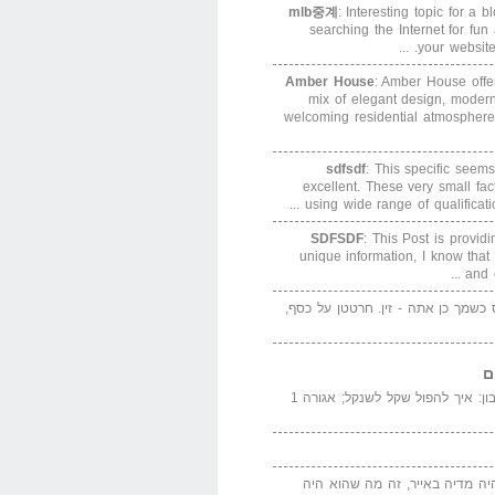
mlb중계
: Interesting topic for a 
searching the Internet for f
your website. 
Amber House
: Amber House offe
mix of elegant design, modern
welcoming residential atmosphere
sdfsdf
: This specific seems
excellent. These very small fa
using wide range of qualification
SDFSDF
: This Post is provid
unique information, I know that
and e
ס כשמך כן אתה - זין. חרטטן על כסף,
ם
המדייה באייר הנבון: איך להפול שקל לשנקל; אגורה 1
יה מדיה באייר, זה מה שהוא היה