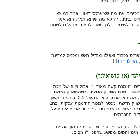
אלה… בלה, בלה, בלה…
מכירים את מה שצ'ארלס דאווין אמר במוצא
לס, בינינו, זה לא מה שהוא אמר. הוא אמר
בה לשינויים. לכן חשוב להיות מסוגלים לשנות
רנס בכבוד ואפילו מגדיל ראש ומכניס למדינת
.
הדולר יורד
!!!
נד (או סושיאלנד)
ים. זו מכה קשה מאוד. זו אבולוצייה של מכת
רגורו ומכת השיווק הרשתי. כשהמשווק הרשתי
גילה את האינטרנט הוא התפצל ל-2. בחצי הראשון
ווק הרשתי מנסה למכור הזדמנות עסקית. בחצי
י המשווק הרשתי מנסה למכור את ידיעותיו על
יה החברתית.
לה הזו, הדביק המשווק הרשתי המון אנשים
מים וחפים מפשע שהפכו לזומבים.