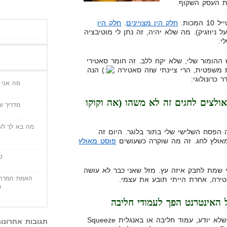
ות העסק השקוף.
כות.
חלק היו מצויינים
.
חלק היו
ניוזגיק). מה שלא יהיה, זה נתן לי מוטיבציה
י.
ההומור שלי, שלא יקח ללב. זה חומר סאטירי
ת משפטית, הרי ציינתי שזה סאטירה
הנה
מה אני י
לצים לחגים זה לא משהו (אה וקוקו
מדריך שי
מה בא לך לעש
הפסח השלישי שלי בתור בלוגר. היום זה
מאולץ לחג. זה מה שוקרה כשעושים
פוסט מאולץ
ט
י שמת לחבק איזה עץ. מזל שאני כבר לא עושה
האמת המרה 
אטירה, אחרת הייתי תובע את עצמי.
מ
 האינטרנט הפך לעמודי חליבה
מי שלא יודע, עמוד חליבה או באנגלית Squeeze
תגובות אחרונו