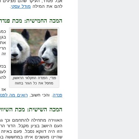
אבל פסדר, העיקר שהם מציגים הצ
להם את המילה
מודל עסקי
.
המכה החמישית: מכת פנדה
כמה
בגן
אתם
הרי
זה 
בכל
לעני
להם
פנדי, הפנדה החקלאי הראשון,
מחסל את כל הגזר בחווה
אז 
פנדה
. והכי חשוב,
רואים מה לפנד
המכה השישית: מכת השיוו
האווירה מתחילה להתחמם וכך גם
העם היושב בציון מקבל. הדור הר
הזו היה דווקא נסבל. פעם באיזה 
שהיינו מעשנים איתו במחששה בת