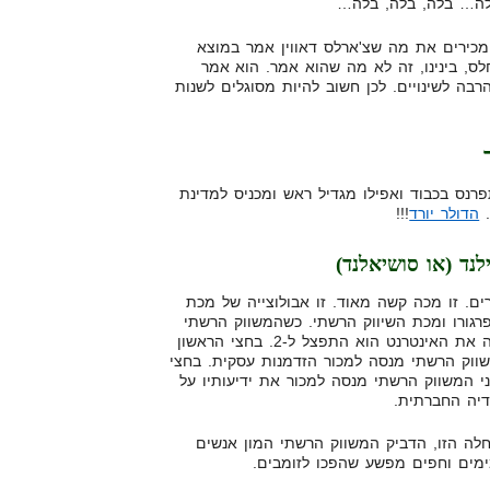
אלה… בלה, בלה, בלה…
מכירים את מה שצ'ארלס דאווין אמר במוצא
לס, בינינו, זה לא מה שהוא אמר. הוא אמר
בה לשינויים. לכן חשוב להיות מסוגלים לשנות
רנס בכבוד ואפילו מגדיל ראש ומכניס למדינת
.
הדולר יורד
!!!
נד (או סושיאלנד)
ים. זו מכה קשה מאוד. זו אבולוצייה של מכת
רגורו ומכת השיווק הרשתי. כשהמשווק הרשתי
גילה את האינטרנט הוא התפצל ל-2. בחצי הראשון
ווק הרשתי מנסה למכור הזדמנות עסקית. בחצי
י המשווק הרשתי מנסה למכור את ידיעותיו על
יה החברתית.
לה הזו, הדביק המשווק הרשתי המון אנשים
מים וחפים מפשע שהפכו לזומבים.