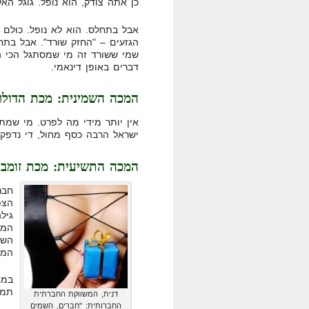
כן אתה צודק, הוא נופל. גוגל ה
אבל בתחלס. הוא לא נופל. כולם 
הגזעים – "החזק שורד". אבל בתח
שמי ששורד זה מי שמסתגל הכי הר
דברים באופן דינאמי.
המכה השמינית: מכת הדולר
אין יותר מידי מה לפרט. מי שמתפ
ישראל הרבה כסף מחול, די נדפק
המכה התשיעית: מכת זומביל
חבר
הצפ
המש
השנ
המד
במח
תמי
דנית, המשווקת החברתית
החברותית: "חברים, השמים