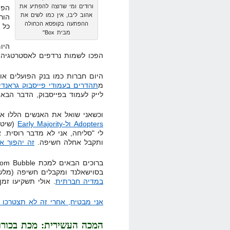
ורודים ומי שרוצה להפתיע את
הפי
אהוב ליבו, אין כמו לשים את
ההפתעה בקופסא הכחולה
כל 
מבית Box"
היו
הפכו לשמות נרדפים לאסטרטגיה,
מ
תהדרים בעמודי פייסבוק גראנדיו
לייק לעמוד בפייסבוק, הדבר הבא 
וכשאני שואל את האנשים הללו א
Adopters ול-Early Majority
(שיט,
לי "סליחה, אני לא מדבר רוסית. 
ותקבל אחלה חשיפה.
זה יהפוך א
בסוישאלנד ומקבלים חשיפה (מלש
במדיה חברתית
. אולי תשקיעו זמ
אני מבטיח, אחרי זה לא תצטרכו 
המכה העשירית: מכת בכורו