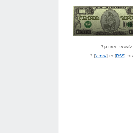
אזל קורא לעצמו
לא יודע משהו?
ונר בפיג'מה
שאל שאלה
להשאר מעודכן?
ת [
RSS
] או [
אימייל
] ?