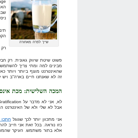
האי
שבר
ניס
תיב
הקט
שייך לפרה מאחורה
רק 
פשוט שיטת שיווק גאונית. רק ח
מבינים למה ומתי צריך להשתמש
זה לא שאנחנו חיים בארה"ב ויש לנ
המכה השלישית: מכת אינס
אבל לא שלי ולא של האינטרנט היש
אני מתכוון יותר לכך שגוגל
חתכו ל
כזו נוראה. בכל זאת אני חייב להת
אלא בתור משתמש. העיקר שהמש