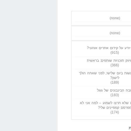
(none)
(none)
ודע על קידום אתרים אורגני?
(915)
ווק תוכניות שותפים: בראשית
(366)
ות ביום שלישי, לפני שאתה הולך
לישון?
(189)
בח הבינבונים של גוגל
(183)
שלא תרצו לשמוע – למה אני לא
פרסם קמפיינים שלי?
(174)
ת