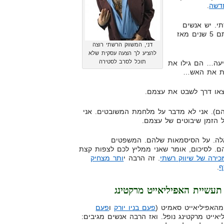
דשה
.
י. יש אנשים
שלא מבינים שאם לא דיברתי איתם 5 שנים מאז
דני, המשווק הרשתי רוצה
להציע לך הצעה עסקית שלא
תוכל לסרב לסטירה
יעה… הם גילו את
ות את האש…
צאו דרך לשבט את עצמם.
הם). אני לא מדבר על מלחמת המשובטים. אני
 הזמן שיבוטים של עצמם.
שים האלה. על הסיסמאות שלהם. המשפטים
ם. לסיכום, אומר שאני ממליץ לכם לצפות קצת
כירה של שיווק רשתי
. זה הרבה י
ותר מצחיק
ף
.
עשיית האפיליאייט מרקטינג
מהאפיליאייט סאמיט (
פעם בניו יורק
ו
פעם
יאייט מרקטינג נופל. ואז הרבה אנשים מגיבים: