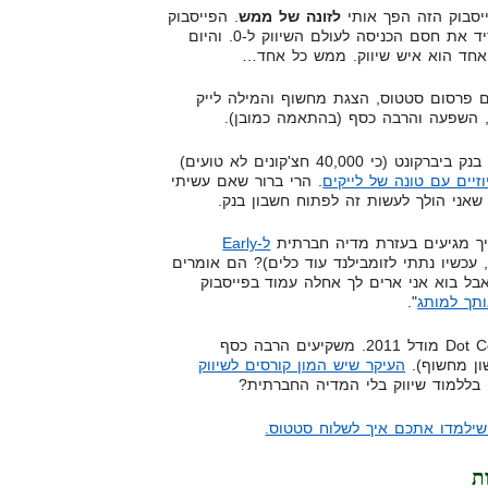
יסבוק הזה הפך אותי
לזונה של ממש
. הפייסבוק
הוריד את חסם הכניסה לעולם השיווק ל-0. והיום
אחד הוא איש שיווק. ממש כל אחד…
ם פרסום סטטוס, הצגת מחשוף והמילה לייק
 השפעה והרבה כסף (בהתאמה כמובן).
היום חברות כמו בנק הפועלים או בנק ביברקונט (כי 40,000 חצ'קונים לא טועים)
זיים עם טונה של לייקים
. הרי ברור שאם עשיתי
שאני הולך לעשות זה לפתוח חשבון בנק.
יך מגיעים בעזרת מדיה חברתית
ל-Early
 עכשיו נתתי לזומבילנד עוד כלים)? הם אומרים
אבל בוא אני ארים לך אחלה עמוד בפייסבוק
ותך למותג
".
ברוכים הבאים למכת Dot Com Bubble מודל 2011. משקיעים הרבה כסף
ון מחשוף).
העיקר שיש המון קורסים לשיווק
ן בללמוד שיווק בלי המדיה החברתית?
שילמדו אתכם איך לשלוח סטטוס.
ת