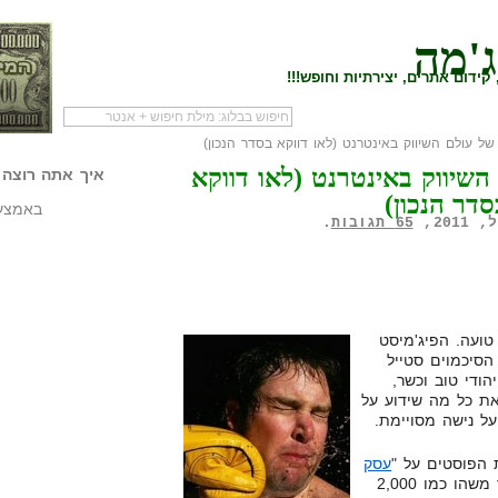
ג'מה
קידום אתרים, יצירתיות וחופש!!!
לעמוד הראשי של
להתחיל עם מדריך
מי לעז
 השיווק באינטרנט (לאו דווקא
הבלוג
שיווק שותפים
המילי
איך אתה רוצה 
סדר הנכון)
באמצעו
65 תגובות
.
ועה. הפיג'מיסט
הסיכמוים סטייל
ודי טוב וכשר,
את כל מה שידוע על
על נישה מסויימת.
ת הפוסטים על "
עסק
" כבר כמעט מוכן. כתבתי כבר משהו כמו 2,000