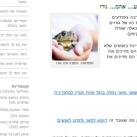
עושה…
ע… אהמ… גורו
מצאתי את המטמו
רבה צפרדעים
אופריישן קאשוורטי
כזו של גורוים
הטוב בעולם.
כאלה שגדלו
מון).
למה אני הולך לכנ
מה בא לך לעשות 
ינת באנשים שלא
הם מזיינים את
ניסוי הטוויטר הקט
הם מזיינים את
הצפרגורו. המציג אינו גורו
שרשרת המזון של
מה חסר לך היום,
קטגוריות
המיליונר בפיג'מה
(149)
שאני מועך נמלה ברגל אחת וקורץ לבלונדינית
כנסים בנושא שיווק
שותפים
(16)
ספרי עסקים מומלצ
עסקים
(25)
ק מה שעובד זה
דווקא לפאר ולפרגן לאנשים
קידום אתרים במנוע
חיפוש
(102)
שיווק תוכניות שותפ