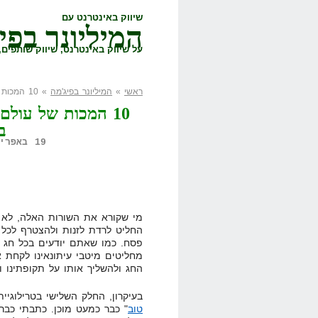
שיווק באינטרנט עם
המיליונר בפי
על שיווק באינטרנט, שיווק שותפים, 
ראשי
»
המיליונר בפיג'מה
» 10 המכות של עולם השיווק באינטרנט (לאו דווקא בסדר הנכון)
10 המכות של עולם
ב
19 באפריל, 2011,
מי שקורא את השורות האלה, לא ט
החליט לרדת לזנות ולהצטרף לכל 
פסח. כמו שאתם יודעים בכל חג יה
מחליטים מיטבי עיתונאינו לקחת 
החג ולהשליך אותו על תקופתינו ו
בעיקרון, החלק השלישי בטרילוגיי
טוב