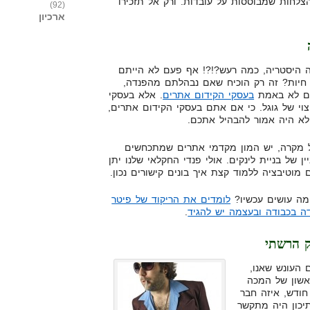
לחות שמבוססות על עובדות. ורק אל תזכירו
(92)
ארכיון
 היסטריה, כמה רעש?!?! אף פעם לא הייתם
 חיות? זה רק הוכיח שאם נבהלתם מהפנדה,
 לא באמת
בעסקי הקידום אתרים
. אלא בעסקי
צוי של גוגל. כי אם אתם בעסקי הקידום אתרים,
לא היה אמור להבהיל אתכם.
 מקרה, יש המון מקדמי אתרים שמתכחשים
ין של בניית לינקים. אולי פנדי החקלאי שלנו יתן
 מוטיבציה ללמוד קצת איך בונים קישורים נכון.
מה עושים עכשיו?
לומדים את הריקוד של פיטר
ה בכבודה ובעצמה יש להגיד
.
ק הרשתי
 העונש שאנו,
אשון של המכה
חודש, איזה חבר
יכון היה מתקשר