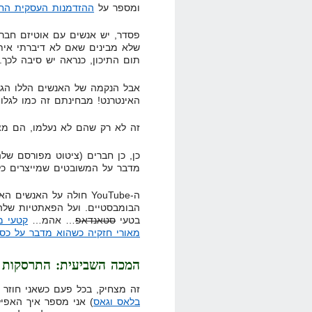
ומספר על
ההזדמנות העסקית הח
פסדר, יש אנשים עם אוטיזם חברת
תום התיכון, כנראה יש סיבה לכך.
אבל הנקמה של האנשים הללו הג
האינטרנט! מבחינתם זה כמו לגל
זה לא רק שהם לא נעלמו, הם מ
כן, כן חברים (ציטוט מפורסם של
מדבר על המשובטים שמייצרים כל
ה-YouTube חולה על האנ
הבומבסטיים. ועל הפאתטיות שלה
בטעי
סטאנדאפ
… אהמ…
קטעי מ
מאורי חזקיה כשהוא מדבר על כס
המכה השביעית: התרסקות ת
זה מצחיק, בכל פעם כשאני חוזר 
בלאס וגאס
) אני מספר איך האפיל