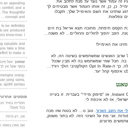
Page זה עמוד אשר נוצר על מנת לחלוב את
rs an appealing
מייל. כן, כן, זה אותו העמוד אשר מבטיחים לך
 comfort, and a
גע שתזינו את השם והאימייל שלך, תקבלו
. The thoughtful
ים ונפלאות.
concept and ...
 to be definitely
ת הקסם תיפתח, מתוכה תצא אריאל בת הים
cts are produced
נה, הזנב יהפוך לרגליים והרגליים… לא משנה…
s know-how. I ...
ing valuable and
תזינו את האימייל!
 you take a time
ffort to make a ...
בל שרוב האנשים שמשתמשים בשיטה הזו, לא
 בה. חבל שמי שמשתמש בה לא מבין שככל
שמעון
: יגעל פינ
שהאינטרנט מוצף ביותר ויותר כאלה, כך ה-Opt In Rate הקולקטיבי הולך ויורד…
בסוף שקל אין לך
ו אינסוף קהל יעד.
i mengira orang-
puan yang sama,
טאנט
. ajo89 penipu
לא, אני לא מדבר על Instant Gratification, או "סיפוק מיידי" בעברית. זו בעייה
פוסטים אחרוני
ראלי, אז לא איכפת לי.
בכל פעם?
י את הזנב הארוך
. טוב נו… לא בטוח שזו מכה
וודות. אני מת על השינוי הזה. לא בתור משווק,
אני, רון ג'רמי!
תמשים מרוצים.
אם ווארן באפט ה