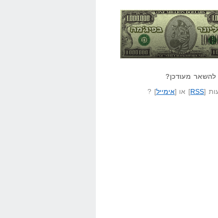
אזל קורא לעצמו
לא יודע משהו?
ונר בפיג'מה
שאל שאלה
להשאר מעודכן?
ת [
RSS
] או [
אימייל
] ?