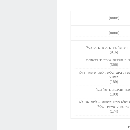
(none)
(none)
ודע על קידום אתרים אורגני?
(916)
ווק תוכניות שותפים: בראשית
(366)
ות ביום שלישי, לפני שאתה הולך
לישון?
(189)
בח הבינבונים של גוגל
(183)
שלא תרצו לשמוע – למה אני לא
פרסם קמפיינים שלי?
(174)
ת