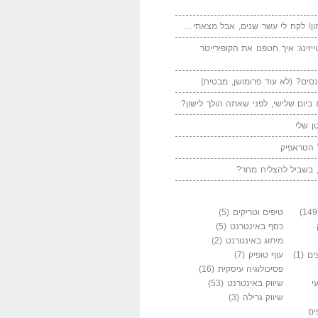
ן! לקח לי עשר שנים, אבל מצאתי…
יזינג: איך חטפנו את הקופירייטר
סים? (לא עוד פרומושן, מבטיח)
ביום שלישי, לפני שאתה הולך לישון?
ן שלי
 הטראפיק
 בשביל להצליח מחר?
טיפים וטריקים
(5)
כסף באינטרנט
(5)
מיתוג באינטרנט
(2)
ים
(1)
עוף טופיק
(7)
פסיכולוגיה עיסקית
(16)
י
שיווק באינטרנט
(53)
שיווק גרילה
(3)
ים