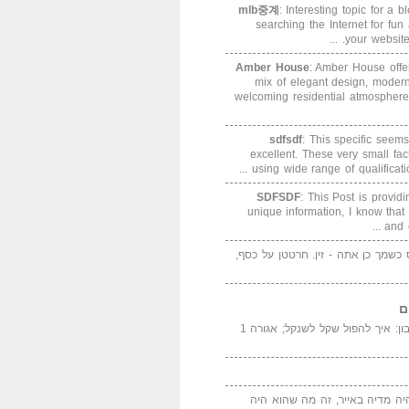
mlb중계
: Interesting topic for a 
searching the Internet for f
your website. 
Amber House
: Amber House offe
mix of elegant design, modern
welcoming residential atmosphere
sdfsdf
: This specific seems
excellent. These very small fa
using wide range of qualification
SDFSDF
: This Post is provid
unique information, I know that
and e
ס כשמך כן אתה - זין. חרטטן על כסף,
ם
המדייה באייר הנבון: איך להפול שקל לשנקל; אגורה 1
יה מדיה באייר, זה מה שהוא היה