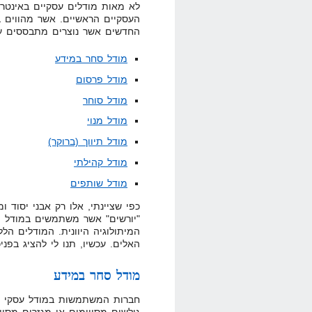
לא מאות מודלים עסקיים באינטרנ
העסקיים הראשיים. אשר מהווים ב
החדשים אשר נוצרים מתבססים עליהם. 6 אבני היסוד של המודלים
מודל סחר במידע
מודל פרסום
מודל סוחר
מודל מנוי
מודל תיווך (ברוקר)
מודל קהילתי
מודל שותפים
כפי שציינתי, אלו רק אבני יסוד ו
"יורשים" אשר משתמשים במודל הז
המיתולוגיה היוונית. המודלים הל
האלים. עכשיו, תנו לי להציג בפנ
מודל סחר במידע
חברות המשתמשות במודל עסקי ז