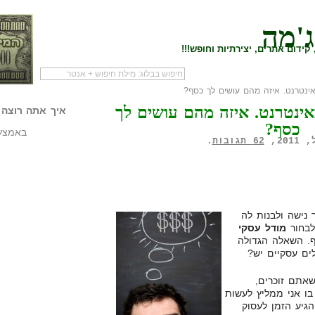
ג'מה
קידום אתרים, יצירתיות וחופש!!!
לעמוד הראשי של
להתחיל עם מדריך
מי לעז
באינטרנט. איזה מהם עושים לך
הבלוג
שיווק שותפים
המילי
איך אתה רוצה 
כסף?
באמצעו
62 תגובות
.
 נישה ולבנות לה
לבחור
מודל עסקי
. השאלה הגדולה
ים עסקיים יש?
שאתם זוכרים,
בו אני ממליץ לעשות
הגיע הזמן לעסוק