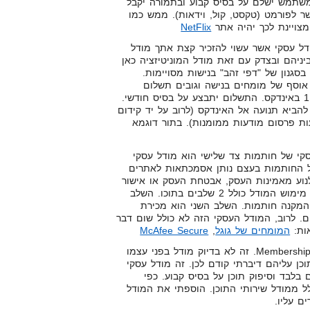
תמש ישלם על בסיס קבוע ובתמורה יקבל
שר לפורמט (טקסט, קול, וידאות). ממש כמו
 מצויינת לכך יהיה אתר
NetFlix
דל עסקי אשר עשוי להזכיר קצת אתך מודל
יניהם ובצדק עם זאת מודל המוניטיזציה כאן
סגנון של "דפי זהב" בנישות מסויימות.
וסף של מומחים בנישה וגובים תשלום
מהמומחים על הופעה במקום 1 באינדקס. התשלום יתבצע על בסיס חודשי.
הביא תנועה אל האינדקס (לרוב על יד קידום
ות פרסום מודעות ממומנות). בתור דוגמא
י של חותמות צד שלישי הוא מודל עסקי
ל החותמות בעצם נותן אסמכתאות לאתרים
לנוע מאמינות העסק, אבטחת העסק או אישור
הידע המקצועי של בעל העסק. מימוש המודל כולל 2 שלבים בתוכו. השלב
 המקנה חותמות. השלב השני הוא מכירת
ם. לרוב, המודל העסקי הזה לא כולל שום דבר
ות:
המומחים של גוגל
,
McAfee Secure
– או באנגלית Membership Site. זה לא בדיוק מודל בפני עצמו
וכן עליהם דיברתי קודם לכן. זה מודל עסקי
 בלבד וסיפוק תוכן על בסיס קבוע. כפי
ל ממודל שירותי התוכן. הוספתי את המודל
ים עליו.