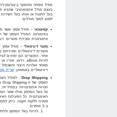
מודל הסוחר מתמקד ביצור/מכירה, 
בעצם מודל אינטואיטיבי שהגיע מה
בעל החנות או אותו בעל השירות.
לסווג למס' מודלים:
קמעונאי
– מודל עסקי אשר מתא
באינטרנט. המודל העסקי של 
אינטרנטית ומכירת מוצרים. דו
מוצר דיגיטאלי
– מודל עסקי ש
מוצרים דיגיטאליים ומכירתם ב
אחד, המוצרים הם זמינים
לגי
להיות eBook, וידאו, 
מאחר ועלויות היצור והשכפול 
דיגיטאליים באמאזון,
קניית ספרי
Drop Shipping
- למודל העסק
העס
חנויות אינטרנטיות. במודל זה
על בעל המחסן ואילו שאר המט
האינטרנטית. כל הפעילות האי
ב-2 אופנים:
להיות בעל המחסן ולתת ש