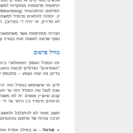
גולשים מסויימים או מגזרים מסוי
התאמת פרסומות ממוקדות למשת
זו, יכולות להתאים פרופיל למשת
לא מדוייק, זה יהיה די בקירוב), 
חברות מפורסמת אשר משתמשות ב
נוסף שרוצה לעשות זאת בצורה קצ
מודל פרסום
זהו המודל העסקי הפופולארי ביו
בדיוק מה שזה נשמע – מתבסס על
לרוב מי שישתמש במודל הזה יהי
מנת לנצל את המודל הזה עד תום 
קבוע שיעניין אנשים. זה לא משנה
הרווחים תימדד בין היתר על ידי 
חשוב מאוד לא להתבלבל ולחשוב ש
הרבה צורות של פרסום באינטרנט. 
פורטל
– או במילה אחרת אתר 