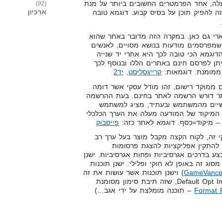
מעלה, אחד הפרמטרים החשובים ביותר על מנת
(92)
ארכיון
ה להפיק תוכן על בסיס קבוע. דוגמא טובה
רי גם כאן. במקרה הזה מדובר באתר שהוא
שמפרסמים מודעות בנושא מסויים, לאנשים
דוגמא הכי טובה לכך היא אתרי יד שנייה
תן לפרסם חינם באתרים הללו ובנוסף לכך
ממומנת. דוגמאות:
קרייגסליסט
,
יד2
ממוקד רישום, זהו מודל עסקי אשר דומה
תר דורש הרשמה לאתר בחינם. בעת ההרשמה
שיים מהמשתמש ובעתיד, מציג למשתמש
 המיקוד של המודעה מעלה את הערך הכלכלי
– מיקוד=כסף. דוגמא לאתר כזה:
פייסבוק
 זה, לקוח הקצה מקבל מוצר בעל ערך רב
להתקין אפליקציות להצגת פרסומות
 להתבצע בדרכים אגרסיביות ופחות אגרסיביות. ישנן
וג זה באופן לא חוקי ופלילי. ישנן תוכנות
GameVanc
) וישנן תוכנות אשר עושות את זה
(מתקינות טולבאר) בצורה של Default Opt In, שזה תיבת סימון מסומנת
Format 
– תוכנה מומלצת על ידי אגב…)