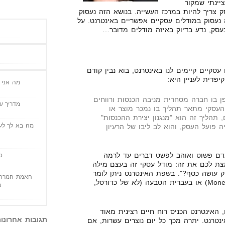
יינתי שמקור
 צריך להיות במרכז העשייה. בנושא הזה נעסוק
עסוק במודלים עסקיים אפשריים באינטרנט. על
סק, נדע בדיוק באיזה מודלים מדובר…
סקיים קיימים לנו באינטרנט, בוא נבין קודם
פדית לעניין היא:
מה אני י
בו חברה מסחרית מניבה הכנסות ורווחים
מדריך שי
העסקי מתאר תהליך בו נמכר מוצר או
תהליך זה הוא "מנגנון יצירת ההכנסות"
מה בא לך לעש
 פועל העסק, והוא לב ליבו של הרעיון
אדם פשוט ואוהב לפשט דברים עד לרמה
ט
צת לכם את זה: מודל עסקי זה בעצם מילה
 עושה כסף?". בשפת האינטרנט ניתן לומר
האמת המרה 
הדרך לעשות מוניטיזציה (Monetization) או בעברית הטבעה (לא של כדורסל,
מ
האינטרנט הכניס רוח חיים רצינית מאוד
תגובות אחרונו
נטרנט. יתרה מכך כל יום נוצרים עשרות, אם