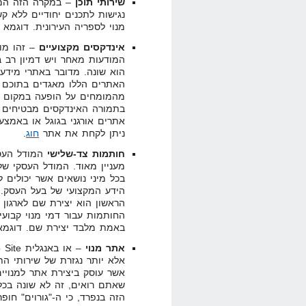
שירותי תוכן
– במקרה הזה המש
נגישות לתכנים יחודיים ללא ק
מנוי לספריה העירונית. דוגמא
אינדקסים מקצועיים
– זהו מו
המודעות מאחר ויש דמיון רב ב
הוא שונה. מדובר באתרי מידע ב
האתרים הללו מאגדים בתוכם א
בתמורה האינדקסים מבטיחים ל
אתרים אורגני בגוגל או באמצע
ניתן לקחת את אתר
חוג
.
חותמות צד-שלישי
המודל העסק
מעניין מאוד. המודל העסקי ש
בכל מיני נושאים אשר יכולים 
הראשון הוא יצירת שם לארגון
החותמות עבור דמי מנוי קבועי
באמת מלבד יצירת שם. דוגמא
אתר מנוי
אלא יותר נגזרת של שירותי הת
אשר עוסק ביצירת אתר למנויים
שאתם רואים, זה לא שונה בכל
הזה בנפרד, כי ה-"גורוים" חופר