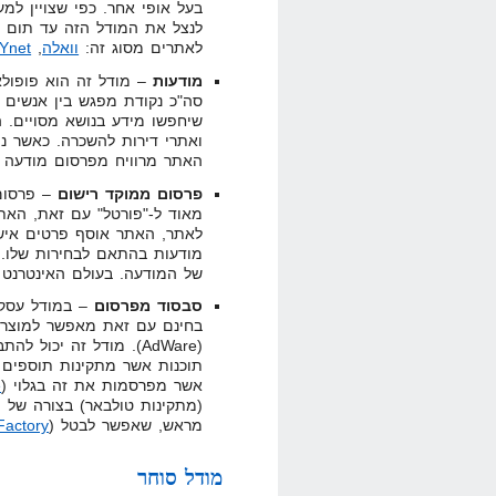
בעל אופי אחר. כפי שצויין ל
לנצל את המודל הזה עד תום ז
לאתרים מסוג זה:
וואלה
,
Ynet
מודעות
– מודל זה הוא פופולא
סה"כ נקודת מפגש בין אנשים 
שיחפשו מידע בנושא מסויים. ה
ואתרי דירות להשכרה. כאשר ני
האתר מרוויח מפרסום מודעה 
פרסום ממוקד רישום
– פרסום 
מאוד ל-"פורטל" עם זאת, הא
לאתר, האתר אוסף פרטים אי
מודעות בהתאם לבחירות שלו.
של המודעה. בעולם האינטרנט 
סבסוד מפרסום
– במודל עסקי
בחינם עם זאת מאפשר למוצר 
(AdWare). מודל זה יכול
תוכנות אשר מתקינות תוספים מס
אשר מפרסמות את זה בגלוי (
e
מראש, שאפשר לבטל (
Factory
מודל סוחר