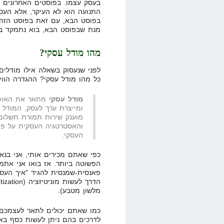
בעסק עצמו. בפוסטים האחרונים צ
התנועה הוא לא העיקר, אלא העסק
בפוסט הבא, עם זאת בפוסט הזה נ
מנת שבפוסט הבא, בוא נתמקד בע
מהו מודל עסקי?
לפני שנעסוק בשאלה אילו מודלים ע
כל מהו מודל עסקי? ההגדרה הוויקי
מודל עסקי
מתאר את האופן 
ומייצרת ערך לעסק, המודל 
מוענק שירות תמורת תשלום, 
והאסטרטגיה העסקית על פיה
העסקי.
כפי שאתם מכירים אותי, אני בנ
הפשוטה ביותר. אז בואו אני אתמ
פאנסית-שמנסית להגיד "איך העסק
מלשון מטבע).
כמו שאתם יכולים לתאר לעצמכם, 
לדרכים בהם ניתן לעשות כסף באי