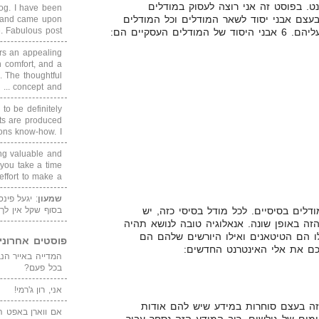
ט. בפוסט זה אני רוצה לעסוק במודלים
blog. I have been
עצם אבני יסוד לשאר המודלים וכל המודלים
un and came upon
Fabulous post. ...
 העסקיים הם:
rs an appealing
 comfort, and a
. The thoughtful
concept and ...
 to be definitely
cts are produced
s know-how. I ...
ing valuable and
 you take a time
ffort to make a ...
שמעון
: יגעל פינ
מודלים בסיסיים. לכל מודל בסיסי כזה, יש
בסוף שקל אין לך
ה באופן שונה. אנאלוגיה טובה לנושא תהיה
לו הם הטיטאנים ואילו היורשים שלהם הם
פוסטים אחרוני
יכם את אלי האינטרנט החדשים:
בכל פעם?
אני, רון ג'רמי!
ה בעצם סוחרות במידע שיש להם אודות
אם ווארן באפט ה