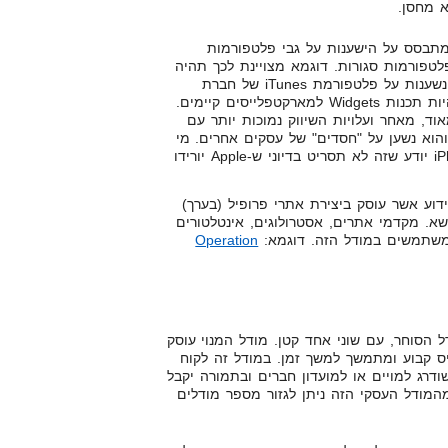
א מחסן.
תבסס על הישענות על גבי פלטפורמות
לטפורמות סגורות. דוגמא מצויינת לכך תהיה
ייצור אפליקציות iPhone אשר נשענות על פלטפורמת iTunes של חברת
Apple. דוגמא נוספת יכולה להיות תכנות Widgets למארקטפלייסים קיימים.
אוד, מאחר ועלויות השיווק נמוכות יותר עם
הוא נשען על "חסדים" של עסקים אחרים. מי
שהתעסק עם אפליקציות iPhone יודע שזה לא תסריט בדיוני ש-Apple יורידו
דוע אשר עוסק ביצירת אתרי פרופיל (בערך)
שא. מקדמי אתרים, אסטרולוגים, אינטלטורים
 משתמשים במודל הזה. דוגמא:
Operation
 הסוחר, עם שוני אחד קטן. מודל המנוי עוסק
ס קבוע ומתמשך למשך זמן. במודל זה לקוח
שודרג למויים או למועדון חברים ובתמורה יקבל
מהמודל העסקי הזה ניתן לגזור מספר מודלים