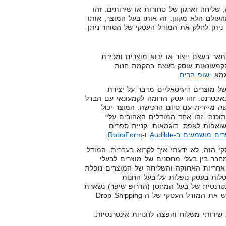
שליחה וארגון של סחורות או שירותים. זהו
עולם הלא מקוון. זה אותו בעל המוצר, אותו
 ניתן לחלק את המודל העסקי של הסוחר ניתן
ר בעצם ייצור או יבוא מוצרים ומכירת
הקמעונאות עוסק בעצם בהקמת חנות
גמא:
שופ הרים
ל מוצרים דיגיטאליים מדבר על יצירת
אינטרנט. זהו עסק הדומה לקמעונאי עם הבדל
שה מיידית
עם סיום הרכישה. המוצר יכול
אודיו או תוכנה. זהו אחד המודלים האהובים עליי
שואפות לאפס. דוגמאות: קניית ספרים
ם מושמעים ב-Audible
ו-
RoboForm
.
י הזה, לא ידעתי איך לקרוא בעברית. המודל
קי של ה-Drop Shipping מחבר בין בעלי מחסנים של מוצרים לבעלי
, אחריות האחזקה והשליחה של המוצרים נופלת
לות בעסק נופלות על בעל החנות
נטרנטית של בעל המחסן (הדרופ שיפר) נשארת
סמויה ללקוח הקצה. ניתן לממש את המודל העסקי של ה-Drop Shipping
ירותי משלוח והפצה לחנויות אינטרנטיות.