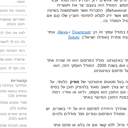
ימים של גולשים. רוב המידע הזה נסחר עבור
עושה…
מש. המודל הזה בעצם יצר את תעשיית
הפרסום ההתנהגותי (Behavioral Advertising). החברות אשר משתמשות בשיטה
מצאתי את המטמו
מש אשר ידע לקלוע לתחומי העניין שלו (גם אם
אופריישן קאשוורטי
הגיל המגדר וכו…
הטוב בעולם.
מודל עסקי זה הן:
Quantcast
ו-
Alexa
, אתר
למה אני הולך לכנ
ת אחרת (ואפילו ישראלי):
Soluto
מה בא לך לעשות 
ניסוי הטוויטר הקט
שרשרת המזון של
תר באינטרנט. מודל הפרסום הוא זה שהיה אחד
"האחראים" הגדולים לבועת הdot com בשנת 2000. המודל העסקי הזה, הוא
מה חסר לך היום,
 פרסום באינטרנט.
קטגוריות
ה בעל סטטוס אינטרנטי של
מפיק
. כלומר, על
המיליונר בפיג'מה
(149)
יש צורך חשוב מאוד בלהפיק תוכן על בסיס
כנסים בנושא שיווק
 אם התוכן הוא טקסט, וידאו או אודיו. רמת
שותפים
(16)
כמות התוכן המיוצר באתר.
ספרי עסקים מומלצ
הדרך היחידה לפרסם היא על ידי באנרים. יש
עסקים
(25)
ממודל הפרסום נגזרים מס' מודלים נלווים:
קידום אתרים במנוע
חיפוש
(102)
גדול, ללא קשר אם זה בלוג או סתם אתר
שיווק תוכניות שותפ