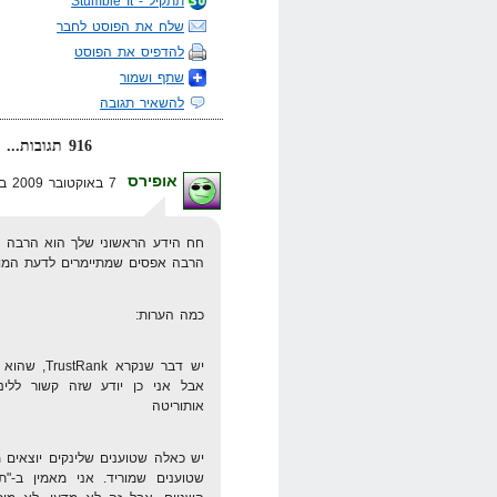
תתקיל - Stumble It
שלח את הפוסט לחבר
להדפיס את הפוסט
שתף ושמור
להשאיר תגובה
916 תגובות... קרא אותן למטה או
אופירס
7 באוקטובר 2009 בשעה 15:41
חח הידע הראשוני שלך הוא הרבה י
הרבה אפסים שמתיימרים לדעת המו
כמה הערות:
יש דבר שנק
אבל אני כן יודע שזה קשור ללינק
אותוריטה
יש כאלה שטוענים שלינקים יוצאים 
שטוענים שמוריד. אני מאמין ב-"