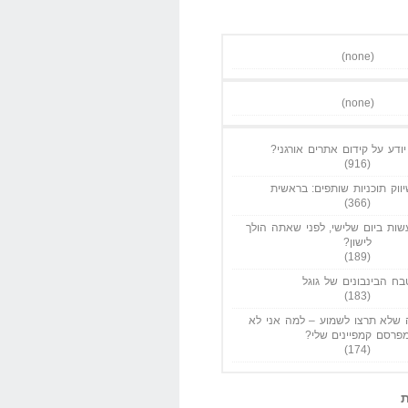
(none)
(none)
ודע על קידום אתרים אורגני?
(916)
ווק תוכניות שותפים: בראשית
(366)
ות ביום שלישי, לפני שאתה הולך
לישון?
(189)
בח הבינבונים של גוגל
(183)
שלא תרצו לשמוע – למה אני לא
פרסם קמפיינים שלי?
(174)
ת