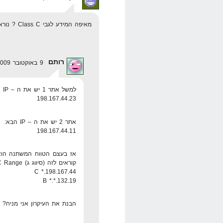
מאיפה המידע לגבי Class C ? נורא מעניין לדעת, לא נתקלתי בזה אף פעם
רותם
9 באוקטובר 2009 בשעה 1:18
למשל אתר 1 יש את ה – IP הבא:
198.167.44.23
אתר 2 יש את ה – IP הבא:
198.167.44.11
קוראים לזה (סיווג ג) C Range
198.167.44.* C
132.19.*.* B
הבנת את העיקרון אני מניח?