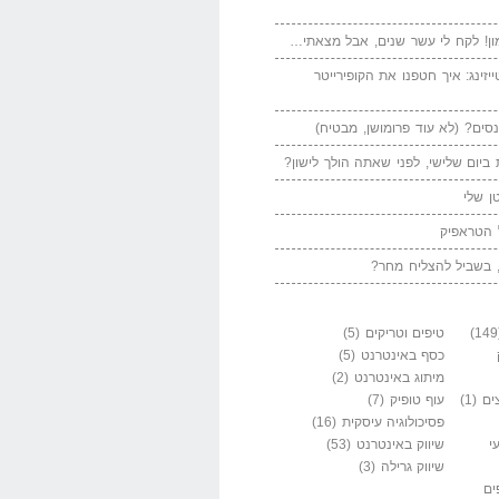
ן! לקח לי עשר שנים, אבל מצאתי…
יזינג: איך חטפנו את הקופירייטר
סים? (לא עוד פרומושן, מבטיח)
ביום שלישי, לפני שאתה הולך לישון?
ן שלי
 הטראפיק
 בשביל להצליח מחר?
טיפים וטריקים
(5)
כסף באינטרנט
(5)
מיתוג באינטרנט
(2)
ים
(1)
עוף טופיק
(7)
פסיכולוגיה עיסקית
(16)
י
שיווק באינטרנט
(53)
שיווק גרילה
(3)
ים