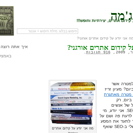
ג'מה
קידום אתרים, יצירתיות וחופש!!!
 אני יודע על קידום אתרים אורגני?
לעמוד הראשי של
להתחיל עם מדריך
מי לעז
ל קידום אתרים אורגני?
הבלוג
שיווק שותפים
המילי
איך אתה רוצה 
916 תגובות
.
באמצעו
למטרה אשר
15, גולשים ביום? מעיון זריז
 מטרה מאתגרת
ביום, רק
ל של אנשים
התחילו לשאול אותי שאלות על SEO. אני יודע, מי
 לדעת פה ושם על
שיך לתעד את המסע
הזה, אני חייב לספר לכם. הידע שלי ב-SEO שואף
מה אני יודע על קידום אתרים