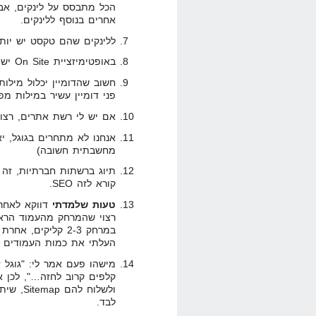
הכל מתבסס על לינקים, אב
אחרים בנוסף ללינקים.
ללינקים שהם טקסט יש יות
באופטימיזציית On Site יש חשוב להשתמש בכמה סוגי כותרות ובתבליטים.
חשוב שהדומיין יכלול מילו
פני דומיין עשיר במילות מפ
אם יש לי רשת אתרים, רצוי שיהיו על 
אנחנו לא מתחרים בגוגל, יא
מחשבתית חשובה)
תיוג ברשתות חברתיות, זה א
קורא לזה SEO.
טעות שלמדתי
דווקא לאחרו
רצוי שהמרחק מהעמוד הראש
במרחק 2-3 קליקים
העלתי את כמות העמודים המאונדקסים של
מישהו פעם אמר לי: "גוגל 
ולשלוח 
לבד.