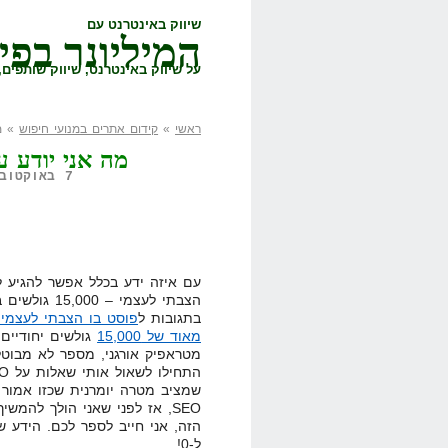
שיווק באינטרנט עם
המיליונר בפי
על שיווק באינטרנט, שיווק שותפים, 
ראשי
»
קידום אתרים במנועי חיפוש
» מה
מה אני יודע ע
7 באוקטובר, 2009,
עם איזה ידע בכלל אפשר להגיע 
הצבתי לעצמי – 000
בתגובות ל
פוסט בו הצבתי לעצמי
מאוד של 15,000
גולשים יחודיים 
מטראפיק אורגני, מספר לא מבוט
שמציב מטרה יומרנית שכזו אמור
SEO, אז לפני שאני הולך להמ
ל-0!