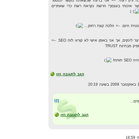
כח ורק דעתי. –> אני בדעה שכשאתה מקשר למספר
קור איכותי בעצמך! הרשת נקראת רשת כדי שאתרים
)
תיוג ברשתות חברתיות, זה אמנם מייצר לינקים, אך אני באופן אישי לא קורא לזה SEO. –>
מבחינת TRUST
ותח!
הגב לתגובה הזו
(#)
פים…
הגב לתגובה הזו