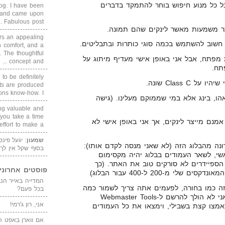
ל כל מנוע חיפוש בוחר להתמקד בדברים
blog. I have been
un and came upon
Fabulous post. ...
ר משמעות מאשר לינקים שהם תמונה.
rs an appealing
 comfort, and a
. The thoughtful
ת מפתח, אבל אני באופן אישי מעדיף מיתוג על
concept and ...
תח.
 to be definitely
Class C שונה.
cts are produced
s know-how. I ...
הו, בינג אלא במי שממוקם מעלינו. (גישה
ing valuable and
 you take a time
מנם מייצר לינקים, אך אני באופן אישי לא
ffort to make a ...
שמעון
: יגעל פינ
נה מהבלוג הזה (לא שאני מנסה לקדם אותו):
בסוף שקל אין לך
י, לשאר העמודים בבלוג יהיה מקסימום
, אחרת הספיידרים לא סורקים טוב את האתר. (כך
פוסטים אחרוני
י מ-200 ל-400 עבור הבלוג)
זה כמו בחורה, לפעמים אתה צריך לשמור כמה
בכל פעם?
קלפים קרוב לחזה…", לכן אני לא הולך להרשם ל-Webmaster Tools
אני, רון ג'רמי!
להם Sitemap, שיתאמצו קצת בשבילי, וימצאו את כל העמודים
אם ווארן באפט ה