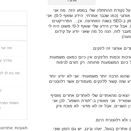
אורגני?
 על נקודת ההתחלה שלי במסע הזה. מה אני
בעצם כבר יודע על קידום אתרים אורגני (כמו שכבר אמרתי, הידע שואף ל-0). אני
אתחיל בזה, שיצא לי קצת להתעסק ב-SEO בשנה האחרונה, וכן… הפרוייקטים
הממש מעטים שבניתי היו רווחיים, אבל עדיין הידע שלי שואף ל-0! פשוט היה לי
עבר לזה, הנה כל מה שאני יודע על קידום
ועה):
ם אורגני זה לינקים.
מה אני י
יכות וכמות הלינקים אין כיום כמעט משמעות.
מדריך שי
 כיום המשמעות פחותה. רק תורם לניפוח
מה בא לך לעש
 דבר שנקרא TrustRank, שהוא הרבה יותר משמעותי. אני לא יודע יותר
דע שזה קשור ללינקים מעמודים אשר רלוונטיים
ט
 יוצאים מהאתרים שלי לאתרים אחרים מוסיף
מוריד. אני מאמין ב-"תורת השפע", לכן אני
האמת המרה 
 השניים, אבל זה לא מדעי. לא מוכח ורק
מ
תגובות אחרונו
 אתרים בגוגל, יאהו ובינג, יש גם המון שוני.