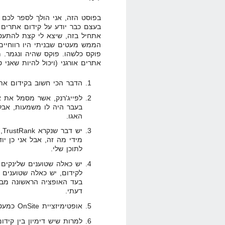
בפוסט הזה, אני הולך לספר לכם
פוקס כלשהו. פוקס שהיה ונגמר. מ
אתרים אורגני (ויכול להיות שאני ט
הדבר הכי חשוב בקידום אתרי
לפייג'רנק, אשר מסמל את א
בעבר היה לו משמעות, אבל
האגו.
יש
מידי מה זה, אבל אני כן יו
לתוכן שלי.
יש כאלה שטוענים שלינקים
לקידום, יש כאלה שטוענים ש
בעד האופציה הראשונה מבין
דעתי.
אופטימיזציית OnSite כמעט ולא רלוונטית היום.
למרות שיש דימיון בין קידום