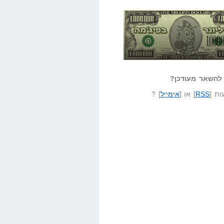
אזל קורא לעצמו
לא יודע משהו?
ונר בפיג'מה
שאל שאלה
להשאר מעודכן?
ת [
RSS
] או [
אימייל
] ?