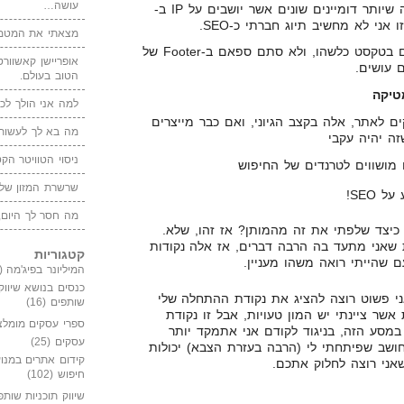
עושה…
הלינקים צריכים לבוא מכמה שיותר דומיינים שונים אשר יושבים על IP ב-
מצאתי את המטמו
עדיף שהלינקים יהיו מוקפים בטקסט כלשהו, ולא סתם ספאם ב-Footer של
אופריישן קאשוורטי
 עושים.
הטוב בעולם.
טיקה
למה אני הולך לכנ
ים לאתר, אלה בקצב הגיוני, ואם כבר מייצרים
מה בא לך לעשות 
זה יהיה עקבי
ניסוי הטוויטר הקט
 מושווים לטרנדים של החיפוש
שרשרת המזון של
מה חסר לך היום,
 כיצד שלפתי את זה מהמותן? אז זהו, שלא.
שאני מתעד בה הרבה דברים, אז אלה נקודות
קטגוריות
שהייתי רואה משהו מעניין.
המיליונר בפיג'מה
(149)
כנסים בנושא שיווק
אני פשוט רוצה להציג את נקודת ההתחלה שלי
שותפים
(16)
טוח שב-19 הנקודות אשר ציינתי יש המון טעויות, אבל זו נקודת
ספרי עסקים מומלצ
במסע הזה, בניגוד לקודם אני אתמקד יותר
עסקים
(25)
חושב שפיתחתי לי (הרבה בעזרת הצבא) יכולות
קידום אתרים במנוע
שאני רוצה לחלוק אתכם.
חיפוש
(102)
שיווק תוכניות שותפ