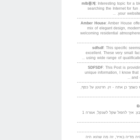
mlb중계
: Interesting topic for a 
searching the Internet for f
your website. 
Amber House
: Amber House offe
mix of elegant design, modern
welcoming residential atmosphere
sdfsdf
: This specific seems
excellent. These very small fa
using wide range of qualification
SDFSDF
: This Post is provid
unique information, I know that
and e
ס כשמך כן אתה - זין. חרטטן על כסף,
ם
המדייה באייר הנבון: איך להפול שקל לשנקל; אגורה 1
יה מדיה באייר, זה מה שהוא היה