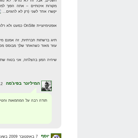
השניים, אבל זה לא מדעי. לא מו
מקורות איכותיים – אתה הפוך למ
יקשרו אחד לשני (רק לא להגזים…
אופטימיזציית OnSite כמעט ולא רלוונטית היום. –> הלכת קצת רחוק…
עוזר מאוד כשהאתר שלך מבוסס מספיק 
שיהיה המון בהצלחה, אני בטוח שתהיה SEO ת
המיליונר בפיג'מה
12 באוקטובר 2009 בשעה 20:19
תודה רבה על המחמאות והטי
יוסף
7 באוקטובר 2009 בשעה 16:59