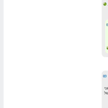
(
(#)
ורגני
ת של