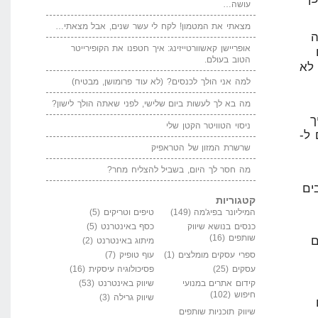
עושה…
מצאתי את המטמון! לקח לי עשר שנים, אבל מצאתי…
ה
אופריישן קאשוורטייזינג: איך חטפנו את הקופירייטר
הטוב בעולם.
רים לא
למה אני הולך לכנסים? (לא עוד פרומושן, מבטיח)
מה בא לך לעשות ביום שלישי, לפני שאתה הולך לישון?
ך
ניסוי הטוויטר הקטן שלי
ל-
שרשרת המזון של הטראפיק
מה חסר לך היום, בשביל להצליח מחר?
ים
קטגוריות
המיליונר בפיג'מה
(149)
טיפים וטריקים
(5)
כנסים בנושא שיווק
כסף באינטרנט
(5)
שותפים
(16)
ם
מיתוג באינטרנט
(2)
ספרי עסקים מומלצים
(1)
עוף טופיק
(7)
עסקים
(25)
פסיכולוגיה עיסקית
(16)
קידום אתרים במנועי
שיווק באינטרנט
(53)
חיפוש
(102)
שיווק גרילה
(3)
שיווק תוכניות שותפים