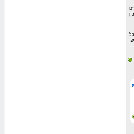
ים
ין
ל
.
(