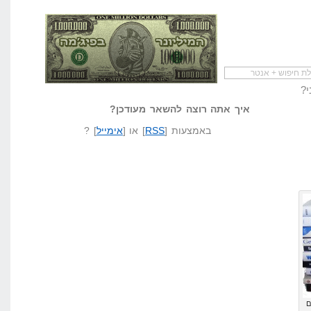
י?
להתחיל עם מדריך
מי לעזאזל קורא לעצמו
לא יודע משהו?
שיווק שותפים
המיליונר בפיג'מה
שאל שאלה
איך אתה רוצה להשאר מעודכן?
באמצעות [
RSS
] או [
אימייל
] ?
ם