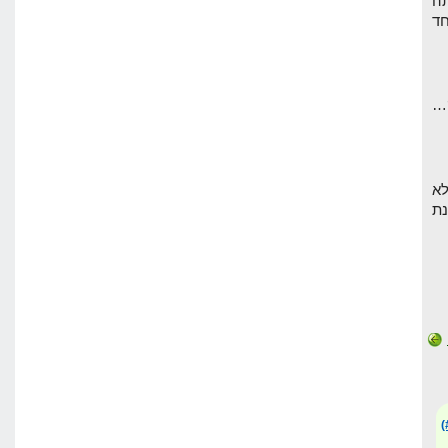
ה
חד
לא
נת
(