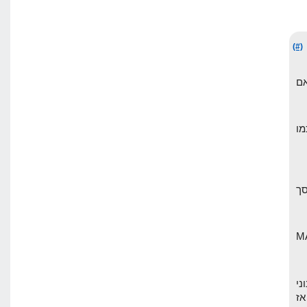
(#)
ים אם
מו
 יורד, וסך
תמש ב MARKET
ני
תחרות רצינית כמו על המילה HOSTING, אז