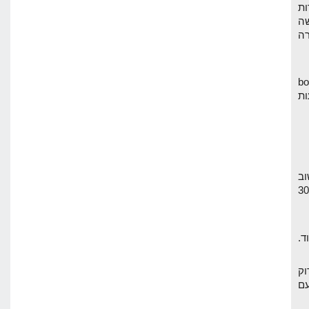
ות
ה
רה
גולשים באתר, bounce
ות
וב
ך. יש לי אתר עם 30,000
גל לסרוק
עם