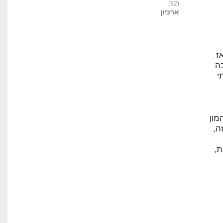
(92)
ארכיון
ז
ה
י
יש המון
ה,
ת,