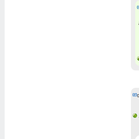
(
(#)