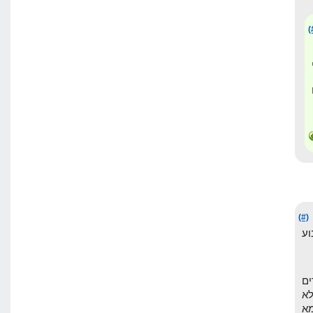
(
(#)
וע
ים
לא
א