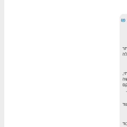
(#)
תר
ה
י,
ה
וקם
וד
וד