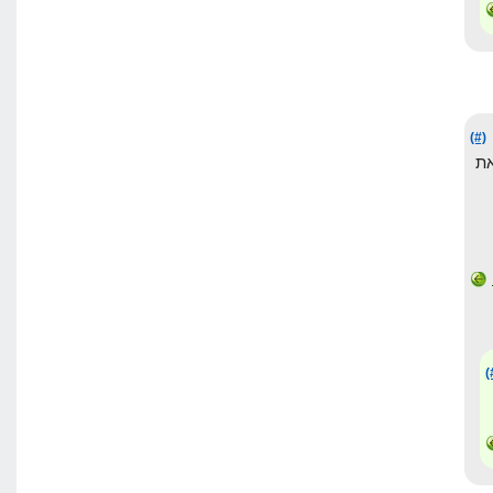
(#)
ת
(