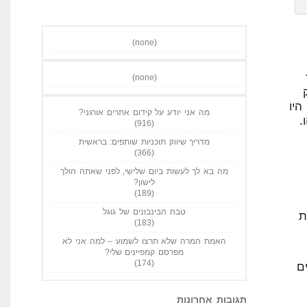
(none)
(none)
ק
היו
מה אני יודע על קידום אתרים אורגני?
הו.
(916)
מדריך שיווק תוכניות שותפים: בראשית
(366)
מה בא לך לעשות ביום שלישי, לפני שאתה הולך
לישון?
(189)
טבח הבינבונים של גוגל
ת
(183)
האמת המרה שלא תרצו לשמוע – למה אני לא
מפרסם קמפיינים שלי?
(174)
ם
תגובות אחרונות