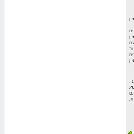
ין
פים
ן
עם
ות
ים
ון
י,
וע
תם
ות