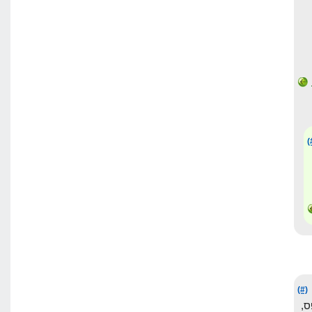
(
(#)
,