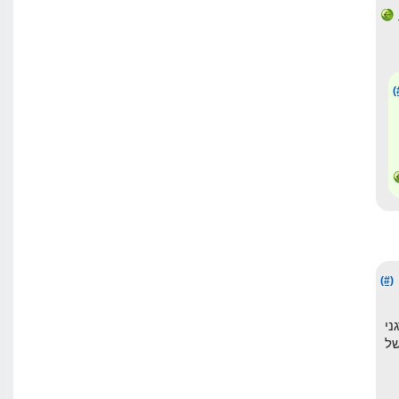
(
(#)
ורגני
ת של