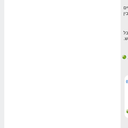
ים
ין
ל
.
(