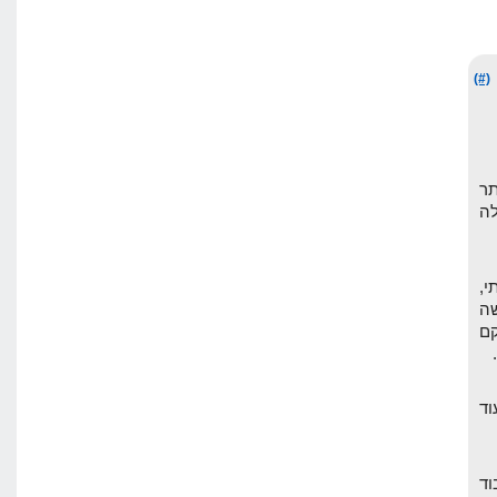
(#)
תר
ה
י,
ה
וקם
וד
וד