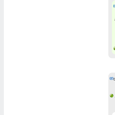
(
(#)