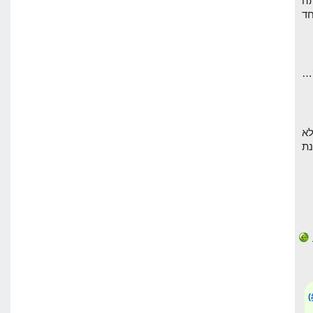
ה
חד
לא
נת
(