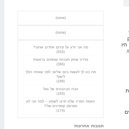
(none)
(none)
ק
היו
מה אני יודע על קידום אתרים אורגני?
הו.
(916)
מדריך שיווק תוכניות שותפים: בראשית
(366)
מה בא לך לעשות ביום שלישי, לפני שאתה הולך
לישון?
(189)
טבח הבינבונים של גוגל
ת
(183)
האמת המרה שלא תרצו לשמוע – למה אני לא
מפרסם קמפיינים שלי?
(174)
ם
תגובות אחרונות