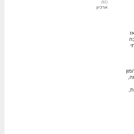
(92)
ארכיון
ז
ה
י
יש המון
ה,
ת,