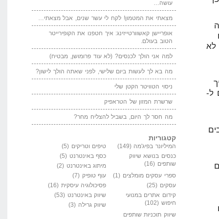
עושה…
מצאתי את המטמון! לקח לי עשר שנים, אבל מצאתי…
ה
אופריישן קאשוורטייזינג: איך חטפנו את הקופירייטר
הטוב בעולם.
רים לא
למה אני הולך לכנסים? (לא עוד פרומושן, מבטיח)
מה בא לך לעשות ביום שלישי, לפני שאתה הולך לישון?
ך
ניסוי הטוויטר הקטן שלי
ל-
שרשרת המזון של הטראפיק
מה חסר לך היום, בשביל להצליח מחר?
ים
קטגוריות
המיליונר בפיג'מה
(149)
טיפים וטריקים
(5)
כנסים בנושא שיווק
כסף באינטרנט
(5)
שותפים
(16)
ם
מיתוג באינטרנט
(2)
ספרי עסקים מומלצים
(1)
עוף טופיק
(7)
עסקים
(25)
פסיכולוגיה עיסקית
(16)
קידום אתרים במנועי
שיווק באינטרנט
(53)
חיפוש
(102)
שיווק גרילה
(3)
שיווק תוכניות שותפים