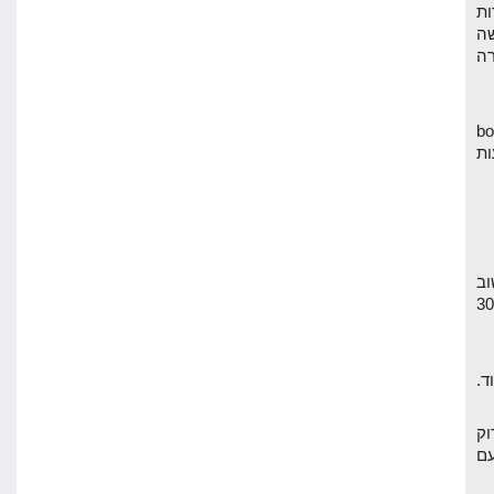
ות
ה
רה
גולשים באתר, bounce
ות
וב
ך. יש לי אתר עם 30,000
גל לסרוק
עם