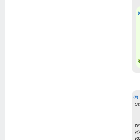
(
(#)
וע
ים
לא
א