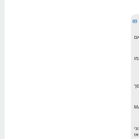
(#)
ים אם
מו
 יורד, וסך
תמש ב MARKET
ני
תחרות רצינית כמו על המילה HOSTING, אז