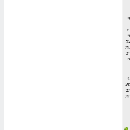
ין
פים
ן
עם
ות
ים
ון
י,
וע
תם
ות