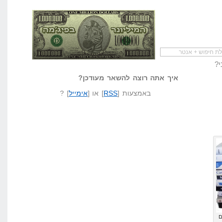
י?
להתחיל עם מדריך
מי לעזאזל קורא לעצמו
לא יודע משהו?
שיווק שותפים
המיליונר בפיג'מה
שאל שאלה
איך אתה רוצה להשאר מעודכן?
באמצעות [
RSS
] או [
אימייל
] ?
ם