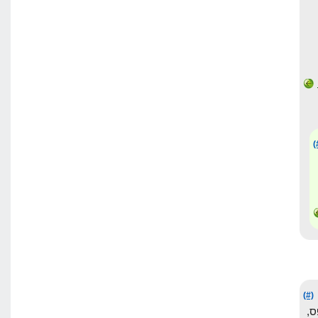
(
(#)
,