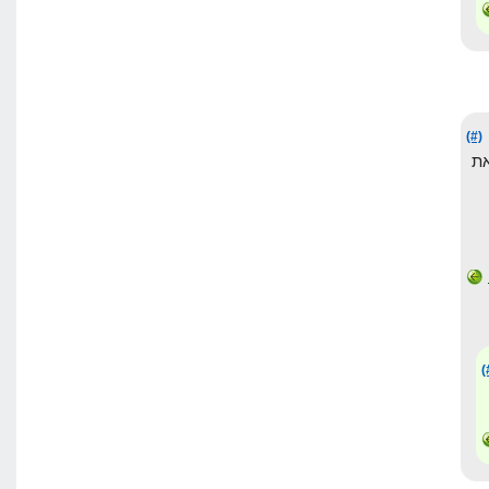
(#)
ת
(