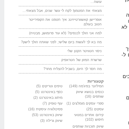
עושה…
מצאתי את המטמון! לקח לי עשר שנים, אבל מצאתי…
אופריישן קאשוורטייזינג: איך חטפנו את הקופירייטר
הטוב בעולם.
א
למה אני הולך לכנסים? (לא עוד פרומושן, מבטיח)
מה בא לך לעשות ביום שלישי, לפני שאתה הולך לישון?
ניסוי הטוויטר הקטן שלי
שרשרת המזון של הטראפיק
מה חסר לך היום, בשביל להצליח מחר?
קטגוריות
המיליונר בפיג'מה
(149)
טיפים וטריקים
(5)
כנסים בנושא שיווק
כסף באינטרנט
(5)
שותפים
(16)
מיתוג באינטרנט
(2)
ספרי עסקים מומלצים
(1)
עוף טופיק
(7)
עסקים
(25)
פסיכולוגיה עיסקית
(16)
קידום אתרים במנועי
שיווק באינטרנט
(53)
חיפוש
(102)
שיווק גרילה
(3)
שיווק תוכניות שותפים