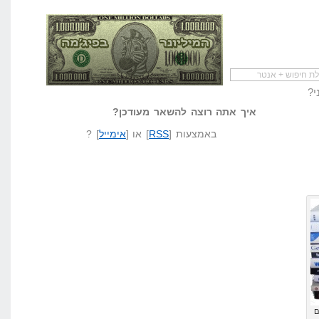
להתחיל עם מדריך
מי לעזאזל קורא לעצמו
לא יודע משהו?
שיווק שותפים
המיליונר בפיג'מה
שאל שאלה
איך אתה רוצה להשאר מעודכן?
באמצעות [
RSS
] או [
אימייל
] ?