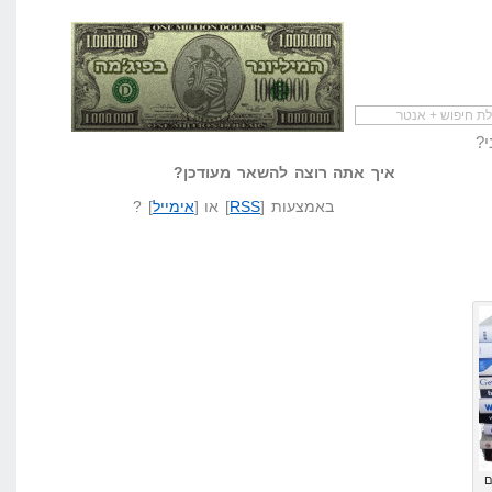
י?
להתחיל עם מדריך
מי לעזאזל קורא לעצמו
לא יודע משהו?
שיווק שותפים
המיליונר בפיג'מה
שאל שאלה
איך אתה רוצה להשאר מעודכן?
באמצעות [
RSS
] או [
אימייל
] ?
ם