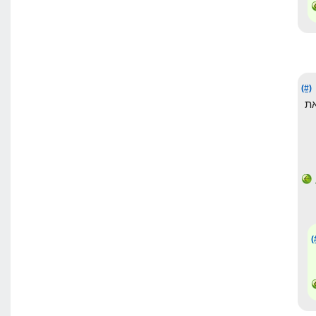
(#)
ת
(