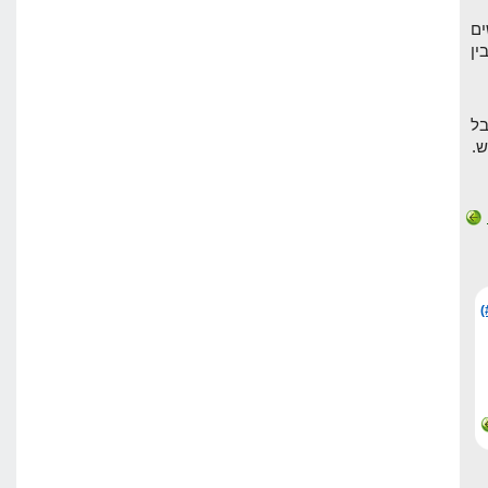
ים
ין
ל
.
(