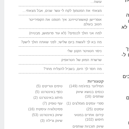
עושה…
מצאתי את המטמון! לקח לי עשר שנים, אבל מצאתי…
ה
אופריישן קאשוורטייזינג: איך חטפנו את הקופירייטר
הטוב בעולם.
רים לא
למה אני הולך לכנסים? (לא עוד פרומושן, מבטיח)
מה בא לך לעשות ביום שלישי, לפני שאתה הולך לישון?
ך
ניסוי הטוויטר הקטן שלי
ל-
שרשרת המזון של הטראפיק
מה חסר לך היום, בשביל להצליח מחר?
ים
קטגוריות
המיליונר בפיג'מה
(149)
טיפים וטריקים
(5)
כנסים בנושא שיווק
כסף באינטרנט
(5)
שותפים
(16)
ם
מיתוג באינטרנט
(2)
ספרי עסקים מומלצים
(1)
עוף טופיק
(7)
עסקים
(25)
פסיכולוגיה עיסקית
(16)
קידום אתרים במנועי
שיווק באינטרנט
(53)
חיפוש
(102)
שיווק גרילה
(3)
שיווק תוכניות שותפים