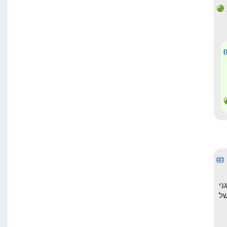
(
(#)
ורגני
ת של