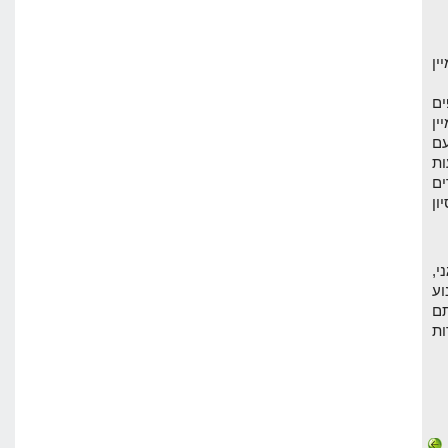
ין
פים
ן
עם
ות
ים
ון
י,
וע
תם
ות