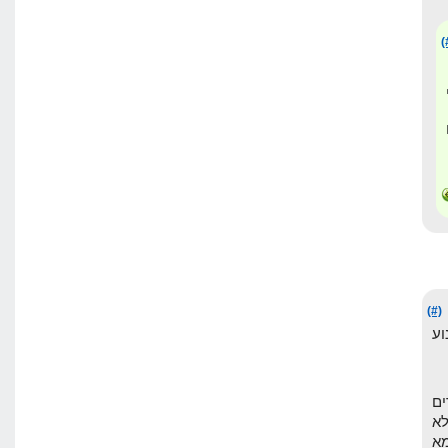
(
(#)
וע
ים
לא
א