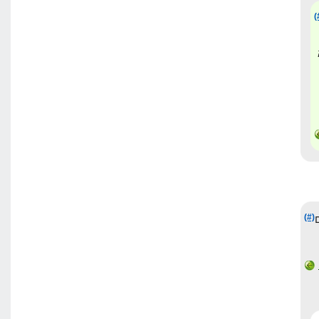
(
(#)