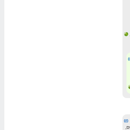
(
(#)
,