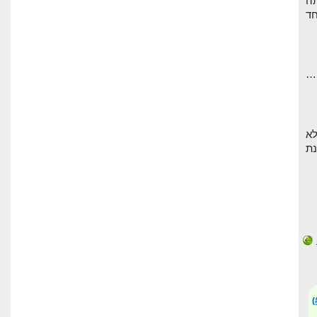
ה
חד
לא
נת
(