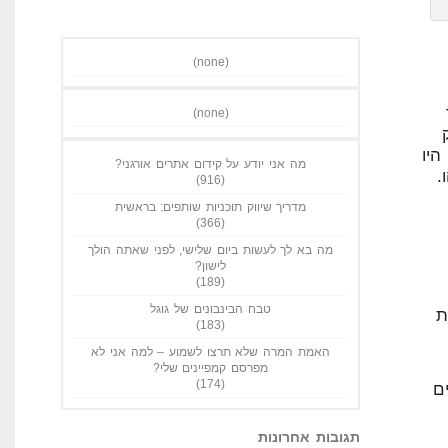
(none)
(none)
ק
היו
מה אני יודע על קידום אתרים אורגני?
הו.
(916)
מדריך שיווק תוכניות שותפים: בראשית
(366)
מה בא לך לעשות ביום שלישי, לפני שאתה הולך
לישון?
(189)
טבח הבינבונים של גוגל
ת
(183)
האמת המרה שלא תרצו לשמוע – למה אני לא
מפרסם קמפיינים שלי?
(174)
ם
תגובות אחרונות