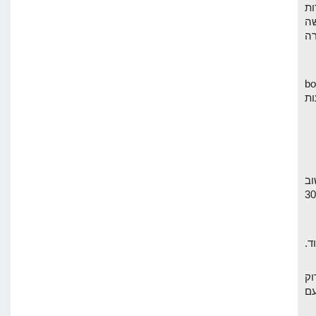
ות
ה
רה
גולשים באתר, bounce
ות
וב
ך. יש לי אתר עם 30,000
גל לסרוק
עם