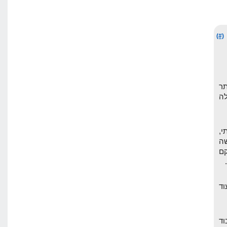
(#)
תר
ה
י,
ה
וקם
וד
וד