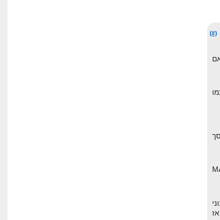
(#)
ים אם
מו
 יורד, וסך
תמש ב MARKET
ני
תחרות רצינית כמו על המילה HOSTING, אז