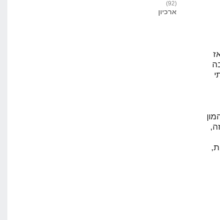
(92)
ארכיון
ז
ה
י
יש המון
ה,
ת,