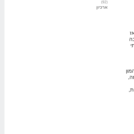
(92)
ארכיון
ז
ה
י
יש המון
ה,
ת,