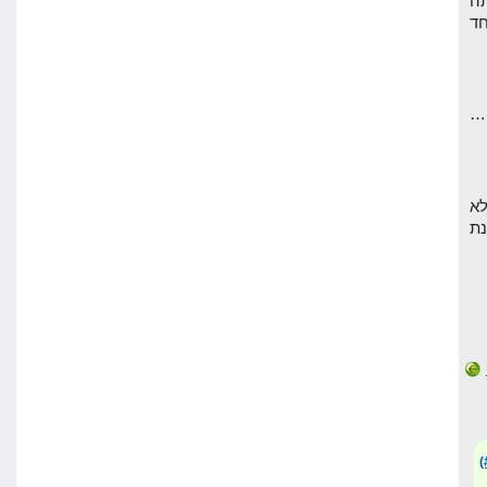
ה
חד
לא
נת
(