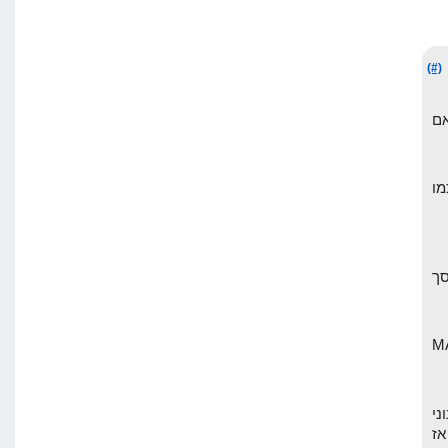
(#)
ים אם
מו
 יורד, וסך
תמש ב MARKET
ני
תחרות רצינית כמו על המילה HOSTING, אז