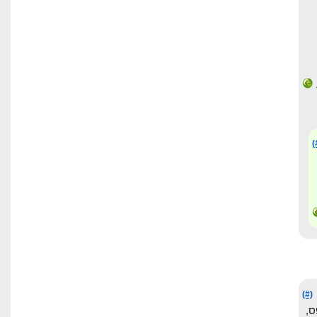
(
(#)
,