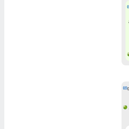
(
(#)