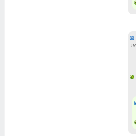
(#)
ת
(