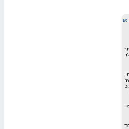
(#)
תר
ה
י,
ה
וקם
וד
וד