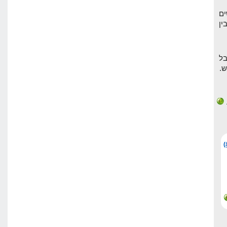
ים
ין
ל
.
(