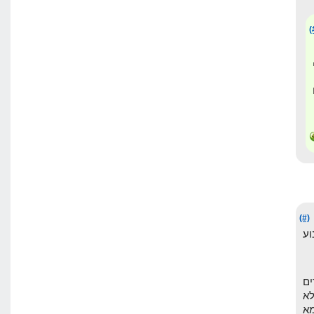
(
(#)
וע
ים
לא
א