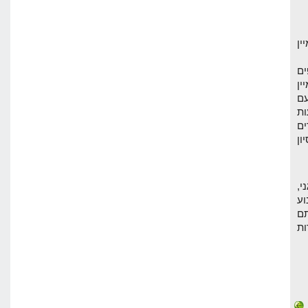
ין
פים
ן
עם
ות
ים
ון
י,
וע
תם
ות