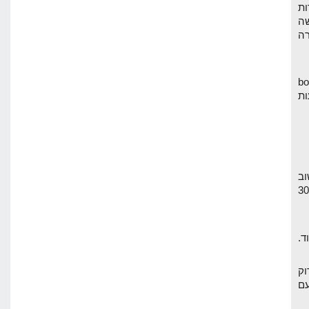
ות
ה
רה
גולשים באתר, bounce
ות
וב
ך. יש לי אתר עם 30,000
גל לסרוק
עם