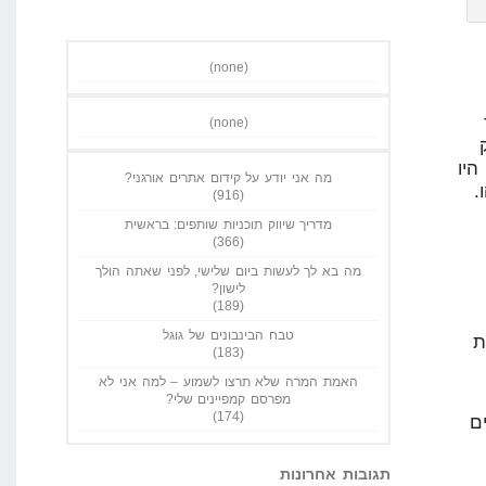
(none)
(none)
ק
היו
מה אני יודע על קידום אתרים אורגני?
הו.
(916)
מדריך שיווק תוכניות שותפים: בראשית
(366)
מה בא לך לעשות ביום שלישי, לפני שאתה הולך
לישון?
(189)
טבח הבינבונים של גוגל
ת
(183)
האמת המרה שלא תרצו לשמוע – למה אני לא
מפרסם קמפיינים שלי?
(174)
ם
תגובות אחרונות