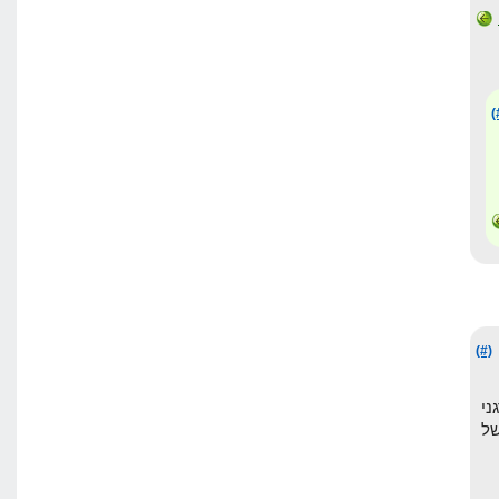
(
(#)
ורגני
ת של