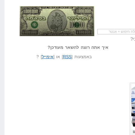
י?
להתחיל עם מדריך
מי לעזאזל קורא לעצמו
לא יודע משהו?
שיווק שותפים
המיליונר בפיג'מה
שאל שאלה
איך אתה רוצה להשאר מעודכן?
באמצעות [
RSS
] או [
אימייל
] ?
ם