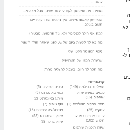
עושה…
מצאתי את המטמון! לקח לי עשר שנים, אבל מצאתי…
ה
אופריישן קאשוורטייזינג: איך חטפנו את הקופירייטר
הטוב בעולם.
רים לא
למה אני הולך לכנסים? (לא עוד פרומושן, מבטיח)
מה בא לך לעשות ביום שלישי, לפני שאתה הולך לישון?
ך
ניסוי הטוויטר הקטן שלי
ל-
שרשרת המזון של הטראפיק
מה חסר לך היום, בשביל להצליח מחר?
ים
קטגוריות
המיליונר בפיג'מה
(149)
טיפים וטריקים
(5)
כנסים בנושא שיווק
כסף באינטרנט
(5)
שותפים
(16)
ם
מיתוג באינטרנט
(2)
ספרי עסקים מומלצים
(1)
עוף טופיק
(7)
עסקים
(25)
פסיכולוגיה עיסקית
(16)
קידום אתרים במנועי
שיווק באינטרנט
(53)
חיפוש
(102)
שיווק גרילה
(3)
שיווק תוכניות שותפים