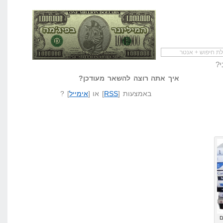
י?
להתחיל עם מדריך
מי לעזאזל קורא לעצמו
לא יודע משהו?
שיווק שותפים
המיליונר בפיג'מה
שאל שאלה
איך אתה רוצה להשאר מעודכן?
באמצעות [
RSS
] או [
אימייל
] ?
ם