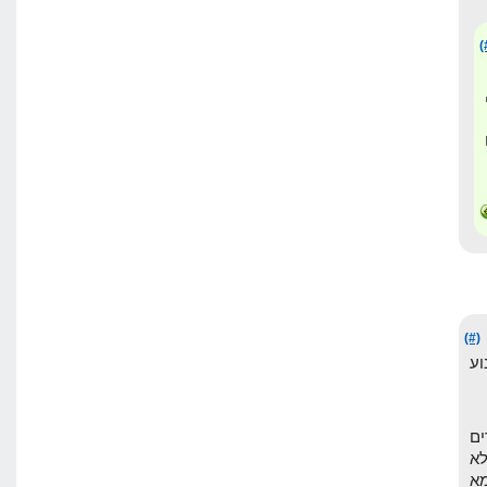
(
(#)
וע
ים
לא
א