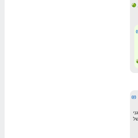
(
(#)
ורגני
ת של