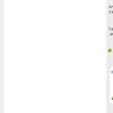
ים
ין
ל
.
(