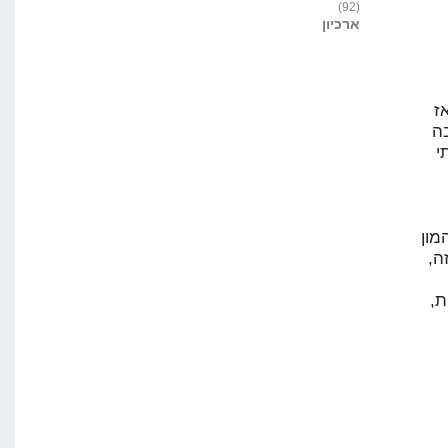
(92)
ארכיון
ז
ה
י
יש המון
ה,
ת,