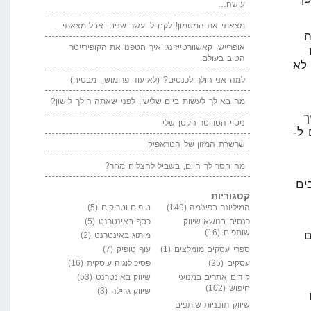
עושה…
מצאתי את המטמון! לקח לי עשר שנים, אבל מצאתי…
ה
אופריישן קאשוורטייזינג: איך חטפנו את הקופירייטר
הטוב בעולם.
רים לא
למה אני הולך לכנסים? (לא עוד פרומושן, מבטיח)
מה בא לך לעשות ביום שלישי, לפני שאתה הולך לישון?
ך
ניסוי הטוויטר הקטן שלי
ל-
שרשרת המזון של הטראפיק
מה חסר לך היום, בשביל להצליח מחר?
ים
קטגוריות
המיליונר בפיג'מה
(149)
טיפים וטריקים
(5)
כנסים בנושא שיווק
כסף באינטרנט
(5)
שותפים
(16)
ם
מיתוג באינטרנט
(2)
ספרי עסקים מומלצים
(1)
עוף טופיק
(7)
עסקים
(25)
פסיכולוגיה עיסקית
(16)
קידום אתרים במנועי
שיווק באינטרנט
(53)
חיפוש
(102)
שיווק גרילה
(3)
שיווק תוכניות שותפים