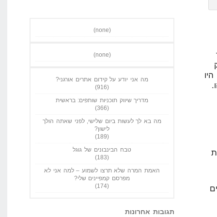
(none)
(none)
ק
היו
מה אני יודע על קידום אתרים אורגני?
הו.
(916)
מדריך שיווק תוכניות שותפים: בראשית
(366)
מה בא לך לעשות ביום שלישי, לפני שאתה הולך
לישון?
(189)
טבח הבינבונים של גוגל
ת
(183)
האמת המרה שלא תרצו לשמוע – למה אני לא
מפרסם קמפיינים שלי?
(174)
ם
תגובות אחרונות