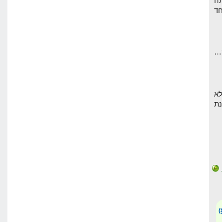
ה
חד
לא
נת
(