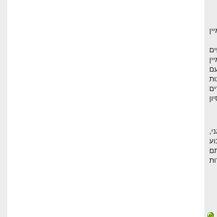
ין
פים
ן
עם
ות
ים
ון
י,
וע
תם
ות