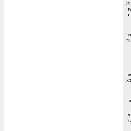
ות
ה
רה
גולשים באתר, bounce
ות
וב
ך. יש לי אתר עם 30,000
גל לסרוק
עם