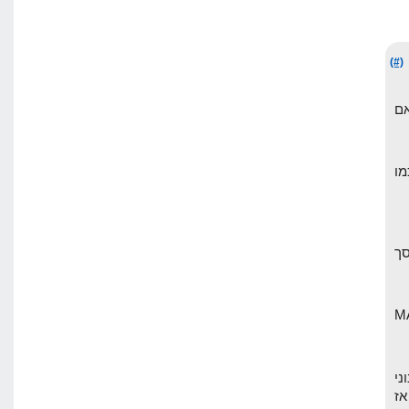
(#)
ים אם
מו
 יורד, וסך
תמש ב MARKET
ני
תחרות רצינית כמו על המילה HOSTING, אז