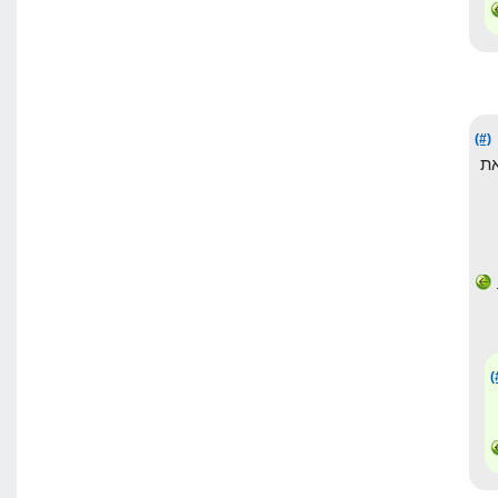
(#)
ת
(