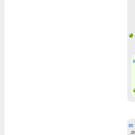
(
(#)
,