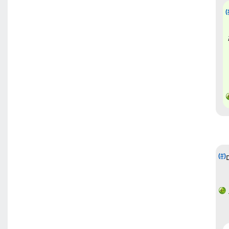
(
(#)