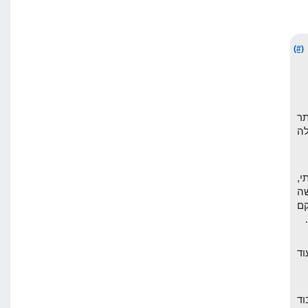
(#)
תר
ה
י,
ה
וקם
וד
וד