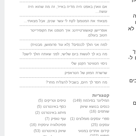
ווארן באפט היה מדיה באייר, זה מה שהוא היה
שה…
תי את המטמון! לקח לי עשר שנים, אבל מצאתי…
ריישן קאשוורטייזינג: איך חטפנו את הקופירייטר
ב בעולם.
 אני הולך לכנסים? (לא עוד פרומושן, מבטיח)
בא לך לעשות ביום שלישי, לפני שאתה הולך לישון?
וי הטוויטר הקטן שלי
רת המזון של הטראפיק
חסר לך היום, בשביל להצליח מחר?
וריות
יונר בפיג'מה
(149)
טיפים וטריקים
(5)
ם בנושא שיווק
כסף באינטרנט
(5)
ים
(16)
מיתוג באינטרנט
(2)
 עסקים מומלצים
(1)
עוף טופיק
(7)
ם
(25)
פסיכולוגיה עיסקית
(16)
ם אתרים במנועי
שיווק באינטרנט
(53)
ש
(102)