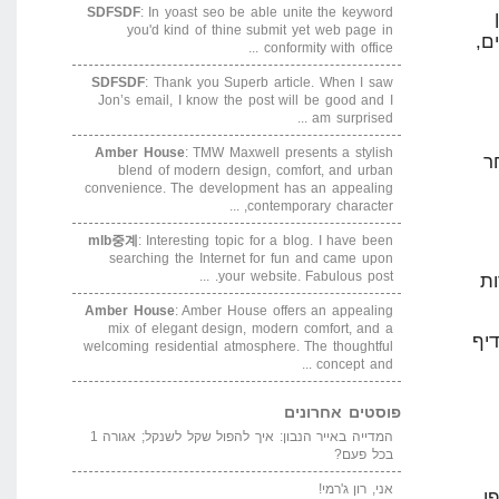
SDFSDF
: In yoast seo be able unite the keyw
you'd kind of thine submit yet web page
conformity with office 
SDFSDF
: Thank you Superb article. When I 
Jon’s email, I know the post will be good an
am surprised 
Amber House
: TMW Maxwell presents a styl
blend of modern design, comfort, and ur
convenience. The development has an appeal
contemporary character, 
mlb중계
: Interesting topic for a blog. I have b
searching the Internet for fun and came u
your website. Fabulous post. 
Amber House
: Amber House offers an appeal
mix of elegant design, modern comfort, an
welcoming residential atmosphere. The thought
concept and 
טים אחרונים
המדייה באייר הנבון: איך להפול שקל לשנקל; אגורה 1
ל פעם?
, רון ג'רמי!