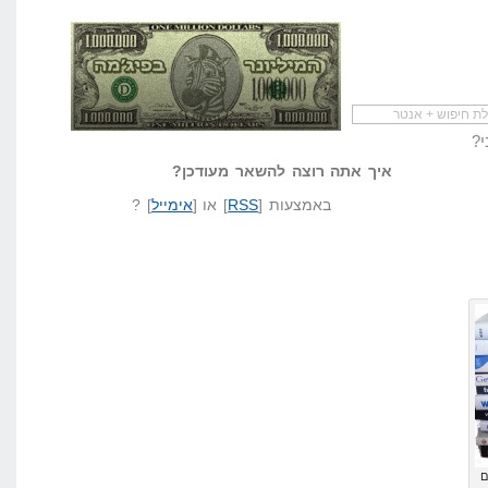
ריך
מי לעזאזל קורא לעצמו
לא יודע משהו?
ים
המיליונר בפיג'מה
שאל שאלה
 אתה רוצה להשאר מעודכן?
באמצעות [
RSS
] או [
אימייל
] ?