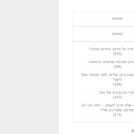
(none)
(none)
ודע על קידום אתרים אורגני?
(916)
ווק תוכניות שותפים: בראשית
(366)
ות ביום שלישי, לפני שאתה הולך
לישון?
(189)
בח הבינבונים של גוגל
(183)
שלא תרצו לשמוע – למה אני לא
פרסם קמפיינים שלי?
(174)
ת