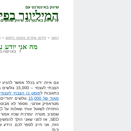
שיווק באינטרנט עם
המיליונר בפי
על שיווק באינטרנט, שיווק שותפים, 
ראשי
»
קידום אתרים במנועי חיפוש
» מה
מה אני יודע ע
7 באוקטובר, 2009,
עם איזה ידע בכלל אפשר להגיע 
הצבתי לעצמי – 000
בתגובות ל
פוסט בו הצבתי לעצמי
מאוד של 15,000
גולשים יחודיים 
מטראפיק אורגני, מספר לא מבוט
שמציב מטרה יומרנית שכזו אמור
SEO, אז לפני שאני הולך להמ
ל-0!