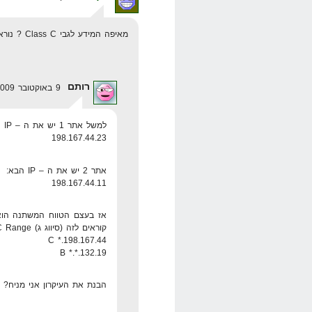
מאיפה המידע לגבי Class C ? נורא מעניין לדעת, לא נתקלתי בזה אף פעם
רותם
9 באוקטובר 2009 בשעה 1:18
למשל אתר 1 יש את ה – IP הבא:
198.167.44.23
אתר 2 יש את ה – IP הבא:
198.167.44.11
קוראים לזה (סיווג ג) C Range
198.167.44.* C
132.19.*.* B
הבנת את העיקרון אני מניח?