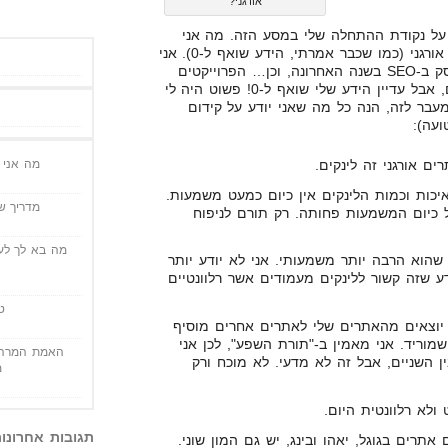
אורגני?
 על נקודת ההתחלה שלי במסע הזה. מה אני
בעצם כבר יודע על קידום אתרים אורגני (כמו שכבר אמרתי, הידע שואף ל-0). אני
אתחיל בזה, שיצא לי קצת להתעסק ב-SEO בשנה האחרונה, וכן… הפרוייקטים
הממש מעטים שבניתי היו רווחיים, אבל עדיין הידע שלי שואף ל-0! פשוט היה לי
עבר לזה, הנה כל מה שאני יודע על קידום
ועה):
ם אורגני זה לינקים.
מה אני י
יכות וכמות הלינקים אין כיום כמעט משמעות.
מדריך שי
 כיום המשמעות פחותה. רק תורם לניפוח
מה בא לך לעש
 דבר שנקרא TrustRank, שהוא הרבה יותר משמעותי. אני לא יודע יותר
דע שזה קשור ללינקים מעמודים אשר רלוונטיים
ט
 יוצאים מהאתרים שלי לאתרים אחרים מוסיף
מוריד. אני מאמין ב-"תורת השפע", לכן אני
האמת המרה 
 השניים, אבל זה לא מדעי. לא מוכח ורק
מ
תגובות אחרונו
 אתרים בגוגל, יאהו ובינג, יש גם המון שוני.