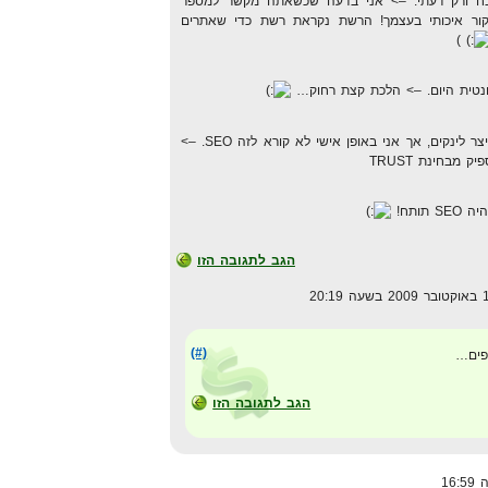
כח ורק דעתי. –> אני בדעה שכשאתה מקשר למספר
קור איכותי בעצמך! הרשת נקראת רשת כדי שאתרים
)
תיוג ברשתות חברתיות, זה אמנם מייצר לינקים, אך אני באופן אישי לא קורא לזה SEO. –>
מבחינת TRUST
ותח!
הגב לתגובה הזו
(#)
פים…
הגב לתגובה הזו