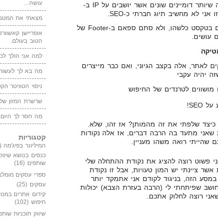
עושה…
הלינקים צריכים לבוא מכמה שיותר דומיינים שונים אשר יושבים על IP ב-
מצאתי את המטמו
עדיף שהלינקים יהיו מוקפים בטקסט כלשהו, ולא סתם ספאם ב-Footer של
אופריישן קאשוורטי
 עושים.
הטוב בעולם.
טיקה
למה אני הולך לכנ
ים לאתר, אלה בקצב הגיוני, ואם כבר מייצרים
מה בא לך לעשות 
זה יהיה עקבי
ניסוי הטוויטר הקט
 מושווים לטרנדים של החיפוש
שרשרת המזון של
מה חסר לך היום,
 כיצד שלפתי את זה מהמותן? אז זהו, שלא.
שאני מתעד בה הרבה דברים, אז אלה נקודות
קטגוריות
שהייתי רואה משהו מעניין.
המיליונר בפיג'מה
(149)
כנסים בנושא שיווק
אני פשוט רוצה להציג את נקודת ההתחלה שלי
שותפים
(16)
טוח שב-19 הנקודות אשר ציינתי יש המון טעויות, אבל זו נקודת
ספרי עסקים מומלצ
במסע הזה, בניגוד לקודם אני אתמקד יותר
עסקים
(25)
חושב שפיתחתי לי (הרבה בעזרת הצבא) יכולות
קידום אתרים במנוע
שאני רוצה לחלוק אתכם.
חיפוש
(102)
שיווק תוכניות שותפ