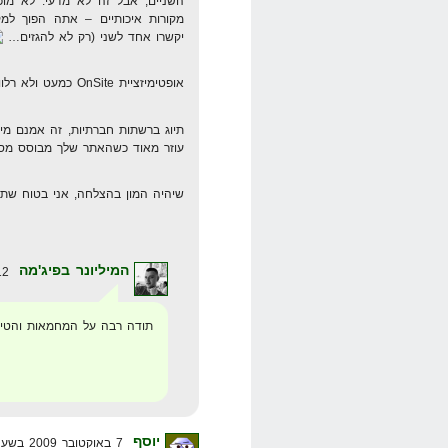
השניים, אבל זה לא מדעי. לא מו
מקורות איכותיים – אתה הפוך למ
יקשרו אחד לשני (רק לא להגזים…
אופטימיזציית OnSite כמעט ולא רלוונטית היום. –> הלכת קצת רחוק…
עוזר מאוד כשהאתר שלך מבוסס מספיק 
שיהיה המון בהצלחה, אני בטוח שתהיה SEO ת
המיליונר בפיג'מה
12 באוקטובר 2009 בשעה 20:19
תודה רבה על המחמאות והטי
יוסף
7 באוקטובר 2009 בשעה 16:59