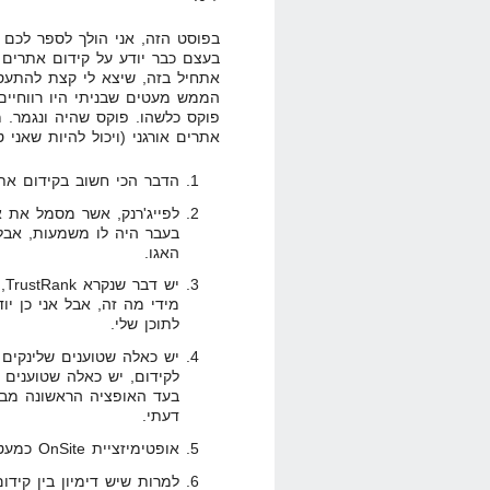
בפוסט הזה, אני הולך לספר לכם
פוקס כלשהו. פוקס שהיה ונגמר. מ
אתרים אורגני (ויכול להיות שאני ט
הדבר הכי חשוב בקידום אתרי
לפייג'רנק, אשר מסמל את א
בעבר היה לו משמעות, אבל
האגו.
יש
מידי מה זה, אבל אני כן יו
לתוכן שלי.
יש כאלה שטוענים שלינקים
לקידום, יש כאלה שטוענים ש
בעד האופציה הראשונה מבין
דעתי.
אופטימיזציית OnSite כמעט ולא רלוונטית היום.
למרות שיש דימיון בין קידום