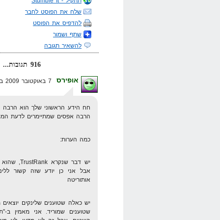
תתקיל - Stumble It
שלח את הפוסט לחבר
להדפיס את הפוסט
שתף ושמור
להשאיר תגובה
916 תגובות... קרא אותן למטה או
אופירס
7 באוקטובר 2009 בשעה 15:41
חח הידע הראשוני שלך הוא הרבה י
הרבה אפסים שמתיימרים לדעת המו
כמה הערות:
יש דבר שנק
אבל אני כן יודע שזה קשור ללינק
אותוריטה
יש כאלה שטוענים שלינקים יוצאים 
שטוענים שמוריד. אני מאמין ב-"