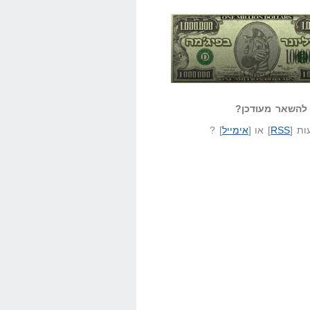
אזל קורא לעצמו
לא יודע משהו?
ונר בפיג'מה
שאל שאלה
להשאר מעודכן?
ת [
RSS
] או [
אימייל
] ?