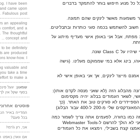
ל כל מנוע חיפוש בוחר להתמקד בדברים
blog. I have been
un and came upon
Fabulous post. ...
ר משמעות מאשר לינקים שהם תמונה.
rs an appealing
 comfort, and a
. The thoughtful
ת מפתח, אבל אני באופן אישי מעדיף מיתוג על
concept and ...
תח.
 to be definitely
Class C שונה.
cts are produced
s know-how. I ...
הו, בינג אלא במי שממוקם מעלינו. (גישה
ing valuable and
 you take a time
מנם מייצר לינקים, אך אני באופן אישי לא
ffort to make a ...
שמעון
: יגעל פינ
נה מהבלוג הזה (לא שאני מנסה לקדם אותו):
בסוף שקל אין לך
י, לשאר העמודים בבלוג יהיה מקסימום
, אחרת הספיידרים לא סורקים טוב את האתר. (כך
פוסטים אחרוני
י מ-200 ל-400 עבור הבלוג)
זה כמו בחורה, לפעמים אתה צריך לשמור כמה
בכל פעם?
קלפים קרוב לחזה…", לכן אני לא הולך להרשם ל-Webmaster Tools
אני, רון ג'רמי!
להם Sitemap, שיתאמצו קצת בשבילי, וימצאו את כל העמודים
אם ווארן באפט ה