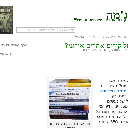
ג'מה
קידום אתרים, יצירתיות וחופש!!!
 אני יודע על קידום אתרים אורגני?
לעמוד הראשי של
להתחיל עם מדריך
מי לעז
ל קידום אתרים אורגני?
הבלוג
שיווק שותפים
המילי
איך אתה רוצה 
916 תגובות
.
באמצעו
למטרה אשר
15, גולשים ביום? מעיון זריז
 מטרה מאתגרת
ביום, רק
ל של אנשים
התחילו לשאול אותי שאלות על SEO. אני יודע, מי
 לדעת פה ושם על
שיך לתעד את המסע
הזה, אני חייב לספר לכם. הידע שלי ב-SEO שואף
מה אני יודע על קידום אתרים