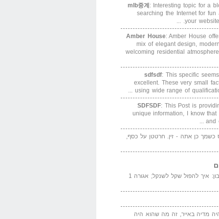
mlb중계
: Interesting topic for a 
searching the Internet for f
your website. 
Amber House
: Amber House offe
mix of elegant design, modern
welcoming residential atmosphere
sdfsdf
: This specific seems
excellent. These very small fa
using wide range of qualification
SDFSDF
: This Post is provid
unique information, I know that
and e
ס כשמך כן אתה - זין. חרטטן על כסף,
ם
המדייה באייר הנבון: איך להפול שקל לשנקל; אגורה 1
יה מדיה באייר, זה מה שהוא היה