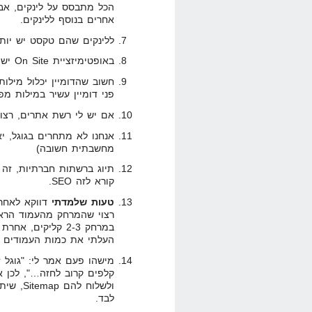
הכל מתבסס על לינקים, אב
אחרים בנוסף ללינקים.
ללינקים שהם טקסט יש יות
באופטימיזציית On Site יש חשוב להשתמש בכמה סוגי כותרות ובתבליטים.
חשוב שהדומיין יכלול מילו
פני דומיין עשיר במילות מפ
אם יש לי רשת אתרים, רצוי שיהיו על 
אנחנו לא מתחרים בגוגל, יא
מחשבתית חשובה)
תיוג ברשתות חברתיות, זה א
קורא לזה SEO.
טעות שלמדתי
דווקא לאחרו
רצוי שהמרחק מהעמוד הראש
במרחק 2-3 קליקים
העלתי את כמות העמודים המאונדקסים של
מישהו פעם אמר לי: "גוגל 
ולשלוח 
לבד.