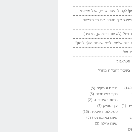
ן! לקח לי עשר שנים, אבל מצאתי…
יזינג: איך חטפנו את הקופירייטר
סים? (לא עוד פרומושן, מבטיח)
ביום שלישי, לפני שאתה הולך לישון?
ן שלי
 הטראפיק
 בשביל להצליח מחר?
טיפים וטריקים
(5)
כסף באינטרנט
(5)
מיתוג באינטרנט
(2)
ים
(1)
עוף טופיק
(7)
פסיכולוגיה עיסקית
(16)
י
שיווק באינטרנט
(53)
שיווק גרילה
(3)
ים